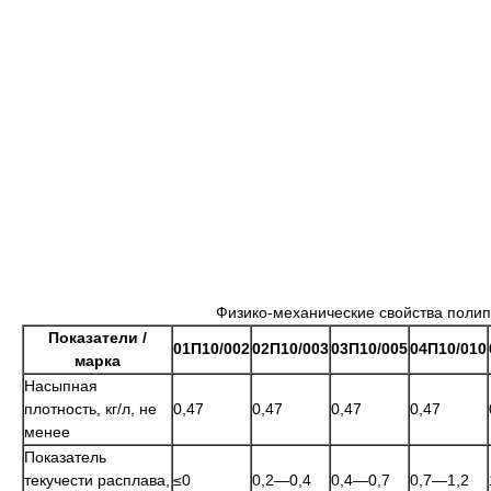
Физико-механические свойства поли
Показатели /
01П10/002
02П10/003
03П10/005
04П10/010
марка
Насыпная
плотность, кг/л, не
0,47
0,47
0,47
0,47
менее
Показатель
текучести расплава,
≤0
0,2—0,4
0,4—0,7
0,7—1,2