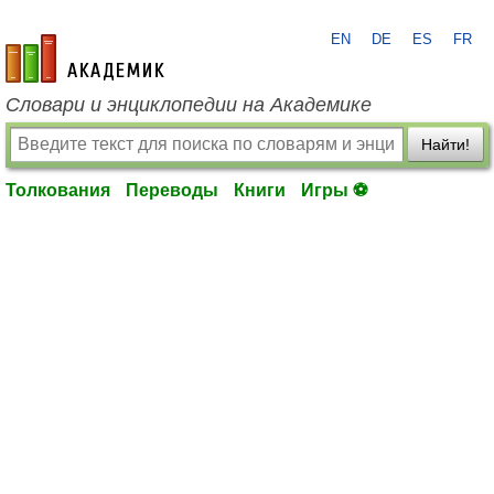
EN
DE
ES
FR
academic.ru
Словари и энциклопедии на Академике
Найти!
Толкования
Переводы
Книги
Игры ⚽