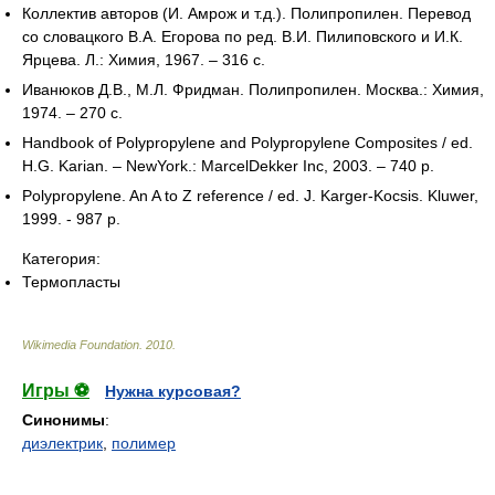
Коллектив авторов (И. Амрож и т.д.). Полипропилен. Перевод
со словацкого В.А. Егорова по ред. В.И. Пилиповского и И.К.
Ярцева. Л.: Химия, 1967. – 316 c.
Иванюков Д.В., М.Л. Фридман. Полипропилен. Москва.: Химия,
1974. – 270 с.
Handbook of Polypropylene and Polypropylene Composites / ed.
H.G. Karian. – NewYork.: MarcelDekker Inc, 2003. – 740 p.
Polypropylene. An A to Z reference / ed. J. Karger-Kocsis. Kluwer,
1999. - 987 p.
Категория:
Термопласты
Wikimedia Foundation
.
2010
.
Игры ⚽
Нужна курсовая?
Синонимы
:
диэлектрик
,
полимер