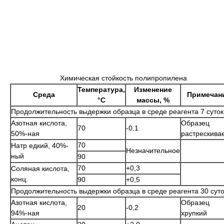
Химическая стойкость полипропилена
Температура,
Изменение
Среда
Примечан
°C
массы, %
Продолжительность выдержки образца в среде реагента 7 суток
Азотная кислота,
Образец
70
-0,1
50%-ная
растрескива
70
Натр едкий, 40%-
Незначительное
ный
90
70
+0,3
Соляная кислота,
конц.
90
+0,5
Продолжительность выдержки образца в среде реагента 30 суто
Азотная кислота,
Образец
20
-0,2
94%-ная
хрупкий