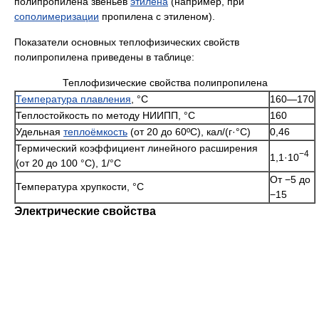
полипропилена звеньев
этилена
(например, при
сополимеризации
пропилена с этиленом).
Показатели основных теплофизических свойств
полипропилена приведены в таблице:
Теплофизические свойства полипропилена
Температура плавления
, °C
160—170
Теплостойкость по методу НИИПП, °C
160
Удельная
теплоёмкость
(от 20 до 60ºС), кал/(г·°C)
0,46
Термический коэффициент линейного расширения
−4
1,1·10
(от 20 до 100 °C), 1/°C
От −5 до
Температура хрупкости, °C
−15
Электрические свойства