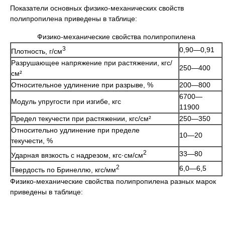
Показатели основных физико-механических свойств
полипропилена приведены в таблице:
Физико-механические свойства полипропилена
3
0,90—0,91
Плотность, г/см
Разрушающее напряжение при растяжении, кгс/
250—400
см²
Относительное удлинение при разрыве, %
200—800
6700—
Модуль упругости при изгибе, кгс
11900
Предел текучести при растяжении, кгс/см²
250—350
Относительно удлинение при пределе
10—20
текучести, %
2
33—80
Ударная вязкость с надрезом, кгс·см/см
2
6,0—6,5
Твердость по Бринеллю, кгс/мм
Физико-механические свойства полипропилена разных марок
приведены в таблице: