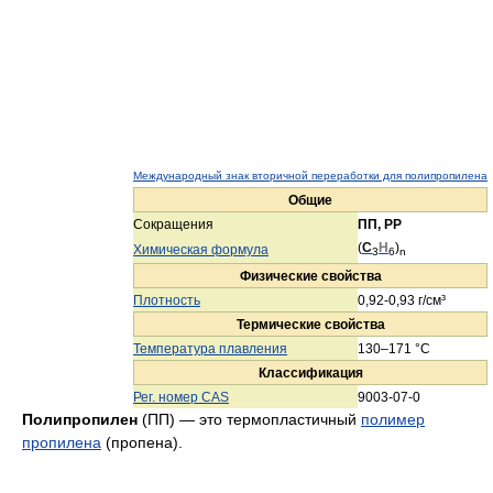
Международный знак вторичной переработки для полипропилена
Общие
Сокращения
ПП, PP
(
C
H
)
Химическая формула
3
6
n
Физические свойства
Плотность
0,92-0,93 г/см³
Термические свойства
Температура плавления
130–171 °C
Классификация
Рег. номер CAS
9003-07-0
Полипропилен
(ПП) — это термопластичный
полимер
пропилена
(пропена).