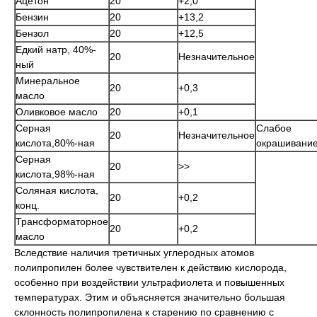
Ацетон
20
+2,0
Бензин
20
+13,2
Бензол
20
+12,5
Едкий натр, 40%-
20
Незначительное
ный
Минеральное
20
+0,3
масло
Оливковое масло
20
+0,1
Серная
Слабое
20
Незначительное
кислота,80%-ная
окрашивани
Серная
20
>>
кислота,98%-ная
Соляная кислота,
20
+0,2
конц.
Трансформаторное
20
+0,2
масло
Вследствие наличия третичных углеродных атомов
полипропилен более чувствителен к действию кислорода,
особенно при воздействии ультрафиолета и повышенных
температурах. Этим и объясняется значительно большая
склонность полипропилена к старению по сравнению с