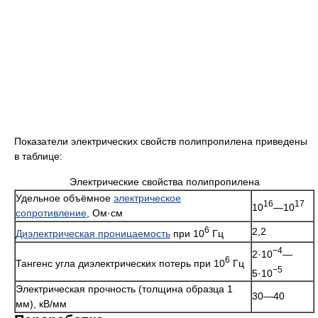
Показатели электрических свойств полипропилена приведены
в таблице:
Электрические свойства полипропилена
Удельное объёмное
электрическое
16
17
10
—10
сопротивление
, Ом·см
6
2,2
Диэлектрическая проницаемость
при 10
Гц
−4
2·10
—
6
Тангенс угла диэлектрических потерь при 10
Гц
−5
5·10
Электрическая прочность (толщина образца 1
30—40
мм), кВ/мм