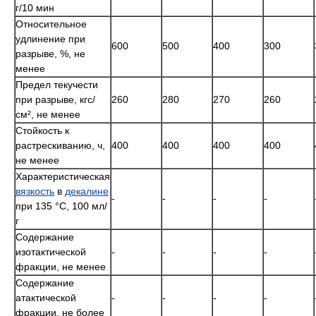
г/10 мин
Относительное
удлинение при
600
500
400
300
разрыве, %, не
менее
Предел текучести
при разрыве, кгс/
260
280
270
260
см², не менее
Стойкость к
растрескиванию, ч,
400
400
400
400
не менее
Характеристическая
вязкость
в
декалине
-
-
-
-
при 135 °C, 100 мл/
г
Содержание
изотактической
-
-
-
-
фракции, не менее
Содержание
атактической
-
-
-
-
фракции, не более