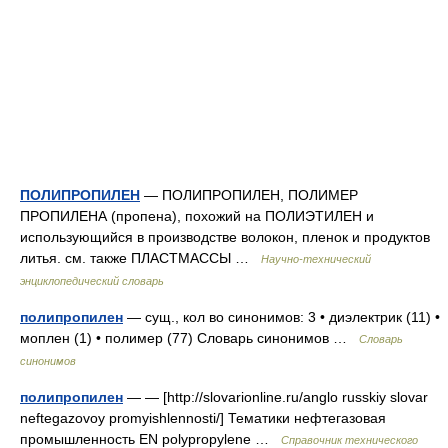
ПОЛИПРОПИЛЕН
— ПОЛИПРОПИЛЕН, ПОЛИМЕР
ПРОПИЛЕНА (пропена), похожий на ПОЛИЭТИЛЕН и
использующийся в производстве волокон, пленок и продуктов
литья. см. также ПЛАСТМАССЫ …
Научно-технический
энциклопедический словарь
полипропилен
— сущ., кол во синонимов: 3 • диэлектрик (11) •
моплен (1) • полимер (77) Словарь синонимов …
Словарь
синонимов
полипропилен
— — [http://slovarionline.ru/anglo russkiy slovar
neftegazovoy promyishlennosti/] Тематики нефтегазовая
промышленность EN polypropylene …
Справочник технического