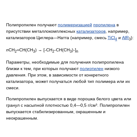
Полипропилен получают
полимеризацией
пропилена
в
присутствии металлокомплексных
катализаторов
, например,
катализаторов Циглера—Натта (например, смесь
TiCl
и
Al
R
):
4
3
n
CH
=CH(CH
) → [-CH
-CH(CH
)-]
2
3
2
3
n
Параметры, необходимые для получения полипропилена
близки к тем, при которых получают
полиэтилен
низкого
давления. При этом, в зависимости от конкретного
катализатора, может получаться любой тип полимера или их
смеси.
Полипропилен выпускается в виде порошка белого цвета или
гранул с насыпной плотностью 0,4—0,5 г/см³. Полипропилен
выпускается стабилизированным, окрашенным и
неокрашенным.