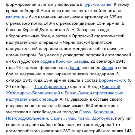
формирования и летом участвовала в
Курской битве
. К этому
времени Андрей Никитович прошел путь от лейтенанта до
капитана
и был назначен начальником артиллерии 635-го
стрелкового полка 143-й стрелковой дивизии 13-й армии. В
боях на Курской Дуге капитан А. Н. Заварзин в ходе
оборонительных боев, а затем в Орловской стратегической
наступательной операции и Черниговско-Припятской
наступательной операции зарекомендовал себя отличным
организатором. За умелое руководство полковой артиллерией
он был удостоен
ордена Красной Звезды
. 22 сентября 1943
года 13-я армия форсировала
Днепр
севернее
Киева
и вела
бои за удержание и расширение занятых плацдармов. 6
октября 1943 года 13-я армия вошла в состав
Воронежского
(с
20 октября —
1-го Украинского
) фронта. В ходе
Киевской
,
Житомирско-Бердичевской
и
Ровно-Луцкой стратегических
наступательных операций
А. Н. Заварзин в составе своего
подразделения прошел с боями свыше 650 километров,
участвовал в освобождении городов
Овруч
,
Коростень
,
Новгород-Волынский
,
Сарны
,
Луцк
,
Ровно
,
Здолбунов
, получил
воинское звание майор и был назначен командиром 1-го
артиллерийского дивизиона 287-го артиллерийского полка 143-