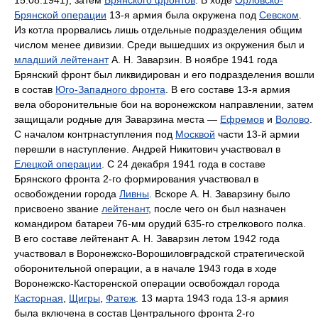
15.08.1941), затем
Брянского фронтов
. В ходе
Орловско-
Брянской операции
13-я армия была окружена под
Севском
.
Из котла прорвались лишь отдельные подразделения общим
числом менее дивизии. Среди вышедших из окружения был и
младший лейтенант
А. Н. Заварзин. В ноябре 1941 года
Брянский фронт был ликвидирован и его подразделения вошли
в состав
Юго-Западного фронта
. В его составе 13-я армия
вела оборонительные бои на воронежском направлении, затем
защищали родные для Заварзина места —
Ефремов
и
Волово
.
С началом контрнаступления под
Москвой
части 13-й армии
перешли в наступление. Андрей Никитович участвовал в
Елецкой операции
. С 24 декабря 1941 года в составе
Брянского фронта 2-го формирования участвовал в
освобождении города
Ливны
. Вскоре А. Н. Заварзину было
присвоено звание
лейтенант
, после чего он был назначен
командиром батареи 76-мм орудий 635-го стрелкового полка.
В его составе лейтенант А. Н. Заварзин летом 1942 года
участвовал в Воронежско-Ворошиловградской стратегической
оборонительной операции, а в начале 1943 года в ходе
Воронежско-Касторенской операции освобождал города
Касторная
,
Щигры
,
Фатеж
. 13 марта 1943 года 13-я армия
была включена в состав Центрального фронта 2-го