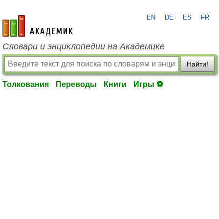
EN
DE
ES
FR
academic.ru
Словари и энциклопедии на Академике
Найти!
Толкования
Переводы
Книги
Игры ⚽