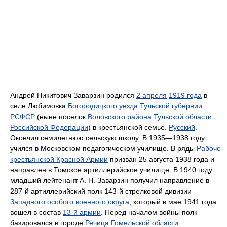
Андрей Никитович Заварзин родился
2 апреля
1919 года
в
селе Любимовка
Богородицкого уезда
Тульской губернии
РСФСР
(ныне поселок
Воловского района
Тульской области
Российской Федерации
) в крестьянской семье.
Русский
.
Окончил семилетнюю сельскую школу. В 1935—1938 году
учился в Московском педагогическом училище. В ряды
Рабоче-
крестьянской Красной Армии
призван 25 августа 1938 года и
направлен в Томское артиллерийское училище. В 1940 году
младший лейтенант А. Н. Заварзин получил направление в
287-й артиллерийский полк 143-й стрелковой дивизии
Западного особого военного округа
, который в мае 1941 года
вошел в состав
13-й армии
. Перед началом войны полк
базировался в городе
Речица
Гомельской области
.