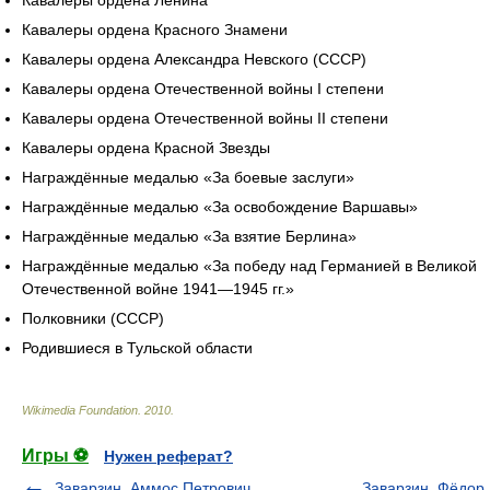
Кавалеры ордена Ленина
Кавалеры ордена Красного Знамени
Кавалеры ордена Александра Невского (СССР)
Кавалеры ордена Отечественной войны I степени
Кавалеры ордена Отечественной войны II степени
Кавалеры ордена Красной Звезды
Награждённые медалью «За боевые заслуги»
Награждённые медалью «За освобождение Варшавы»
Награждённые медалью «За взятие Берлина»
Награждённые медалью «За победу над Германией в Великой
Отечественной войне 1941—1945 гг.»
Полковники (СССР)
Родившиеся в Тульской области
Wikimedia Foundation
.
2010
.
Игры ⚽
Нужен реферат?
Заварзин, Аммос Петрович
Заварзин, Фёдор