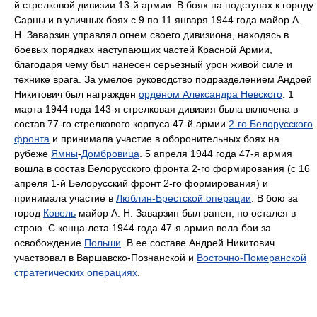
й стрелковой дивизии 13-й армии. В боях на подступах к городу
Сарны и в уличных боях с 9 по 11 января 1944 года майор А.
Н. Заварзин управлял огнем своего дивизиона, находясь в
боевых порядках наступающих частей Красной Армии,
благодаря чему был нанесен серьезный урон живой силе и
технике врага. За умелое руководство подразделением Андрей
Никитович был награжден
орденом Александра Невского
. 1
марта 1944 года 143-я стрелковая дивизия была включена в
состав 77-го стрелкового корпуса 47-й армии
2-го Белорусского
фронта
и принимала участие в оборонительных боях на
рубеже
Ямны
-
Домбровица
. 5 апреля 1944 года 47-я армия
вошла в состав Белорусского фронта 2-го формирования (с 16
апреля 1-й Белорусский фронт 2-го формирования) и
принимала участие в
Люблин-Брестской операции
. В бою за
город
Ковель
майор А. Н. Заварзин был ранен, но остался в
строю. С конца лета 1944 года 47-я армия вела бои за
освобождение
Польши
. В ее составе Андрей Никитович
участвовал в Варшавско-Познанской и
Восточно-Померанской
стратегических операциях
.