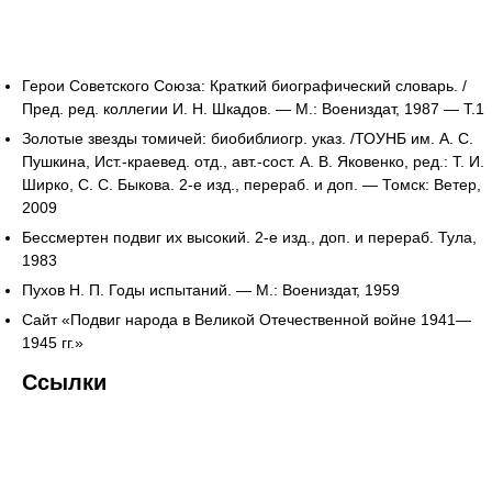
Герои Советского Союза: Краткий биографический словарь. /
Пред. ред. коллегии И. Н. Шкадов. — М.: Воениздат, 1987 — Т.1
Золотые звезды томичей: биобиблиогр. указ. /ТОУНБ им. А. С.
Пушкина, Ист.-краевед. отд., авт.-сост. А. В. Яковенко, ред.: Т. И.
Ширко, С. С. Быкова. 2-е изд., перераб. и доп. — Томск: Ветер,
2009
Бессмертен подвиг их высокий. 2-е изд., доп. и перераб. Тула,
1983
Пухов Н. П. Годы испытаний. — М.: Воениздат, 1959
Сайт «Подвиг народа в Великой Отечественной войне 1941—
1945 гг.»
Ссылки