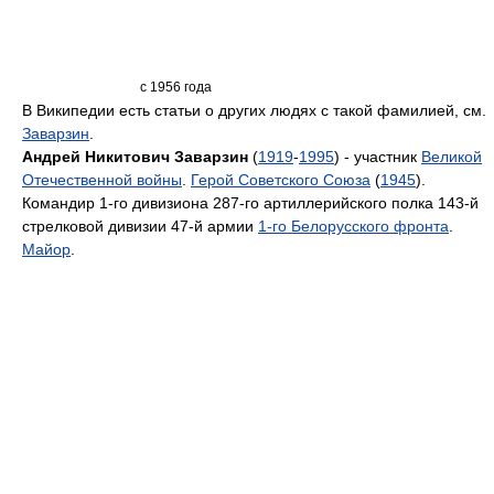
с 1956 года
В Википедии есть статьи о других людях с такой фамилией, см.
Заварзин
.
Андрей Никитович Заварзин
(
1919
-
1995
) - участник
Великой
Отечественной войны
.
Герой Советского Союза
(
1945
).
Командир 1-го дивизиона 287-го артиллерийского полка 143-й
стрелковой дивизии 47-й армии
1-го Белорусского фронта
.
Майор
.