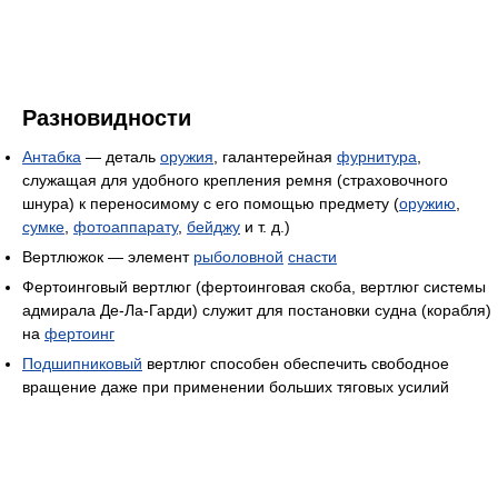
Разновидности
Антабка
— деталь
оружия
, галантерейная
фурнитура
,
служащая для удобного крепления ремня (страховочного
шнура) к переносимому с его помощью предмету (
оружию
,
сумке
,
фотоаппарату
,
бейджу
и т. д.)
Вертлюжок — элемент
рыболовной
снасти
Фертоинговый вертлюг (фертоинговая скоба, вертлюг системы
адмирала Де-Ла-Гарди) служит для постановки судна (корабля)
на
фертоинг
Подшипниковый
вертлюг способен обеспечить свободное
вращение даже при применении больших тяговых усилий