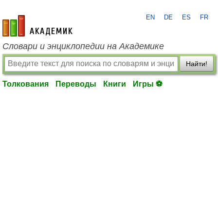
EN
DE
ES
FR
academic.ru
Словари и энциклопедии на Академике
Найти!
Толкования
Переводы
Книги
Игры ⚽