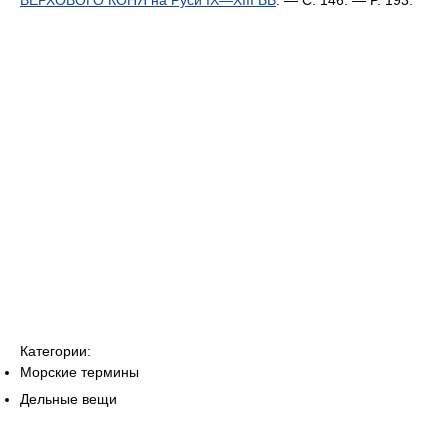
ВЕРХОВОГО КОНЯ на Руси IX—XIII ВВ
. — С. 146. — P. 193.
Категории:
Морские термины
Дельные вещи