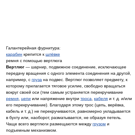
Галантерейная фурнитура:
карабин
крепится к
шлёвке
ремня с помощью вертлюга
Вертлюг
— шарнир, подвижное соединение, исключающее
передачу вращения с одного элемента соединения на другой,
например, с
груза
на подвес. Вертлюг позволяет предмету, к
которому прилагается тяговое усилие, свободно вращаться
вокруг своей оси (тем самым устраняется перекручивание
ремня
,
цепи
или напряжение внутри
троса
,
кабеля
и т. д. и/или
его перекручивание). Благодаря этому трос (цепь, верёвка,
кабель и т. д.) не перекручиваются, равномерно укладывается
в бухту или, наоборот, разматывается, не образуя петель.
Чаще всего вертлюги размещаются между
грузом
и
подъемным механизмом.