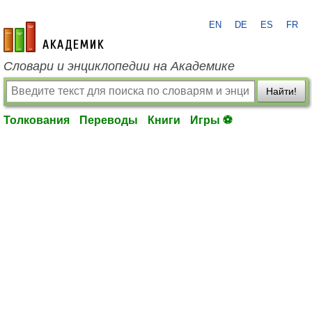
EN
DE
ES
FR
academic.ru
Словари и энциклопедии на Академике
Найти!
Толкования
Переводы
Книги
Игры ⚽