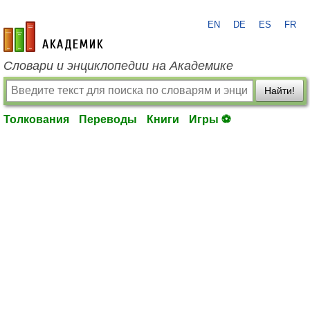
EN
DE
ES
FR
academic.ru
Словари и энциклопедии на Академике
Найти!
Толкования
Переводы
Книги
Игры ⚽