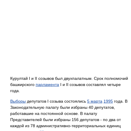
Курултай I и II созывов был двухпалатным. Срок полномочий
башкирского
парламента
I и II созывов составлял четыре
года.
Выборы
депутатов I созыва состоялись
5 марта
1995
года. В
Законодательную палату были избраны 40 депутатов,
работавшие на постоянной основе. В палату
Представителей были избраны 156 депутатов - по два от
каждой из 78 административно-территориальных единиц