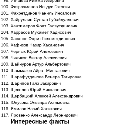
Утяшева Римма Амировна
Фазрахманов Ильдус Гатович
Фахретдинов Фаниль Инсапович
Хайруллин Султан Губайдуллович
Хантимеров Фоат Галяутдинович
Харрасов Мухамет Хадисович
Хасанов Фарит Гильметдинович
Хафизов Назир Хасанович
Черных Юрий Алексеевич
Чижиков Виктор Алексеевич
Шайнуров Артур Альбертович
Шаммазов Айрат Мингазович
Шарафутдинова Венера Тагировна
Шарипов Гаяз Закирович
Щевелев Юрий Николаевич
Щербацкий Алексей Александрович
Юнусова Эльвира Ахтямовна
Ямилов Назиб Халитович
Яровенко Александр Леонидович
Интересные факты