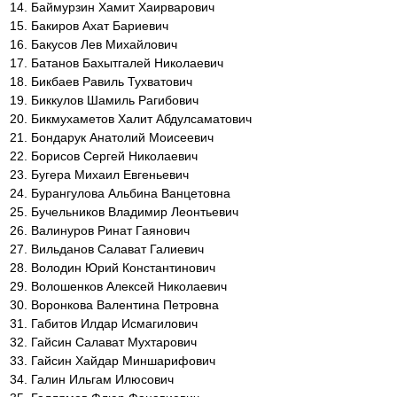
Баймурзин Хамит Хаирварович
Бакиров Ахат Бариевич
Бакусов Лев Михайлович
Батанов Бахытгалей Николаевич
Бикбаев Равиль Тухватович
Биккулов Шамиль Рагибович
Бикмухаметов Халит Абдулсаматович
Бондарук Анатолий Моисеевич
Борисов Сергей Николаевич
Бугера Михаил Евгеньевич
Бурангулова Альбина Ванцетовна
Бучельников Владимир Леонтьевич
Валинуров Ринат Гаянович
Вильданов Салават Галиевич
Володин Юрий Константинович
Волошенков Алексей Николаевич
Воронкова Валентина Петровна
Габитов Илдар Исмагилович
Гайсин Салават Мухтарович
Гайсин Хайдар Миншарифович
Галин Ильгам Илюсович