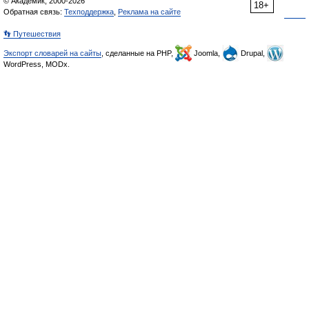
© Академик, 2000-2026
18+
Обратная связь:
Техподдержка
,
Реклама на сайте
👣 Путешествия
Экспорт словарей на сайты
, сделанные на PHP,
Joomla,
Drupal,
WordPress, MODx.