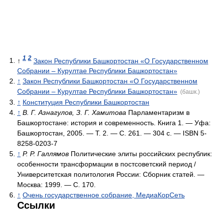
1
2
↑
Закон Республики Башкортостан «О Государственном
Собрании – Курултае Республики Башкортостан»
↑
Закон Республики Башкортостан «О Государственном
Собрании – Курултае Республики Башкортостан»
(башк.)
↑
Конституция Республики Башкортостан
↑
В. Г. Азнагулов, З. Г. Хамитова
Парламентаризм в
Башкортостане: история и современность. Книга 1. — Уфа:
Башкортостан, 2005. — Т. 2. — С. 261. — 304 с. — ISBN 5-
8258-0203-7
↑
Р. Р. Галлямов
Политические элиты российских республик:
особенности трансформации в постсоветский период /
Университетская политология России: Сборник статей. —
Москва: 1999. — С. 170.
↑
Очень государственное собрание, МедиаКорСеть
Ссылки