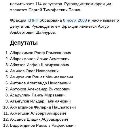
насчитывает 114 депутатов. Руководителем фракции
является Сергей Тимофеевич Пашин.
Фракция
КПРФ
образована
8 июля
2008
и насчитывает 6
депутатов. Руководителем фракции является Артур
Альбертович Шайнуров.
Депутаты
Абдрахимов Раиф Рамазанович
Абдрахманов Ильяс Ахметович
Аблязов Ирфан Шакиржанович
Аминов Олег Николаевич
Амирханов Ришат Минигаянович
Антонов Александр Николаевич
Артюхов Александр Викторович
Асадуллин Раиль Мирваевич
Атангулов Ильдар Галимянович
Ахматдинов Филарид Нашъатович
Ахметшин Альберт Амирович
Ахсанов Владик Абубакирович
Бадретдинов Рамиль Рафаилович