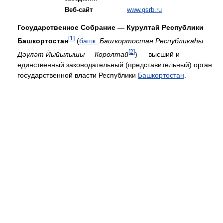
Веб-сайт
www.gsrb.ru
Государственное Собрание — Курултай Республики
[1]
Башкортостан
(
башк.
Башҡортостан Республикаһы
[2]
Дәүләт Йыйылышы —Ҡоролтай
) — высший и
единственный законодательный (представительный) орган
государственной власти Республики
Башкортостан
.