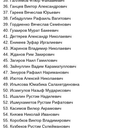
Галлямов Флюр Фанавиевич
Ганцев Виктор Александрович
Гареев Вячеслав Юрьевич
Гибадуллин Рафаиль Вагитович
Гордиенко Вячеслав Семёнович
Гузаиров Мурат Бакеевич
Дегтярев Александр Николаевич
Еникеев Зуфар Иргалиевич
Жаринов Владимир Николаевич
Жданов Рим Закирович
Загиров Наил Гамилович
Зайнуллин Вадим Караматуллович
Зинуров Рафаил Нариманович
Изотов Алексей Николаевич
Ильясова Юмабика Салахетдиновна
Исамгулов Назыф Мударисович
Ишалин Рустэм Надилевич
Ишмухаметов Рустам Рифатович
Касимов Вилюр Акрамович
Князев Николай Иванович
Коробков Виктор Владимирович
Кузбеков Рустэм Сулейманович