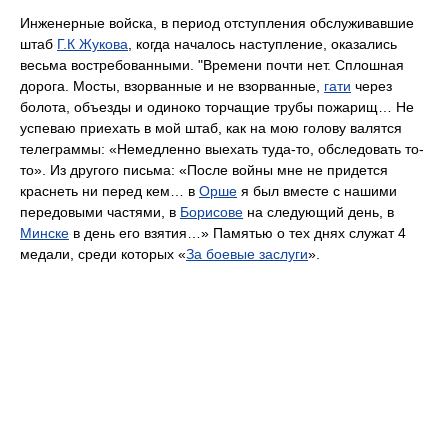
Инженерные войска, в период отступления обслуживавшие
штаб
Г.К Жукова
, когда началось наступление, оказались
весьма востребованными. "Времени почти нет. Сплошная
дорога. Мосты, взорванные и не взорванные,
гати
через
болота, объезды и одиноко торчащие трубы пожарищ… Не
успеваю приехать в мой штаб, как на мою голову валятся
телеграммы: «Немедленно выехать туда-то, обследовать то-
то». Из другого письма: «После войны мне не придется
краснеть ни перед кем… в
Орше
я был вместе с нашими
передовыми частями, в
Борисове
на следующий день, в
Минске
в день его взятия…» Памятью о тех днях служат 4
медали, среди которых «
За боевые заслуги
».