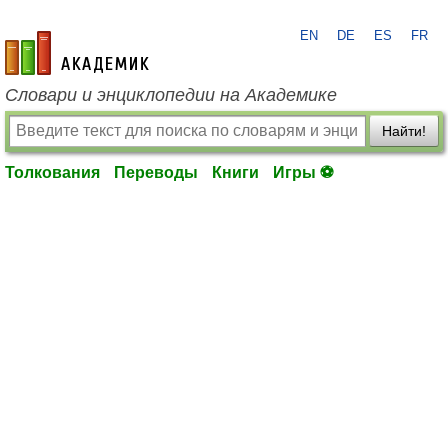
EN
DE
ES
FR
academic.ru
Словари и энциклопедии на Академике
Найти!
Толкования
Переводы
Книги
Игры ⚽