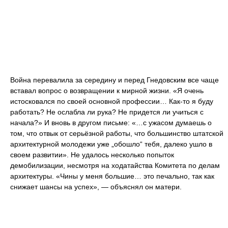
Война перевалила за середину и перед Гнедовским все чаще
вставал вопрос о возвращении к мирной жизни. «Я очень
истосковался по своей основной профессии… Как-то я буду
работать? Не ослабла ли рука? Не придется ли учиться с
начала?» И вновь в другом письме: «…с ужасом думаешь о
том, что отвык от серьёзной работы, что большинство штатской
архитектурной молодежи уже „обошло“ тебя, далеко ушло в
своем развитии». Не удалось несколько попыток
демобилизации, несмотря на ходатайства Комитета по делам
архитектуры. «Чины у меня большие… это печально, так как
снижает шансы на успех», — объяснял он матери.