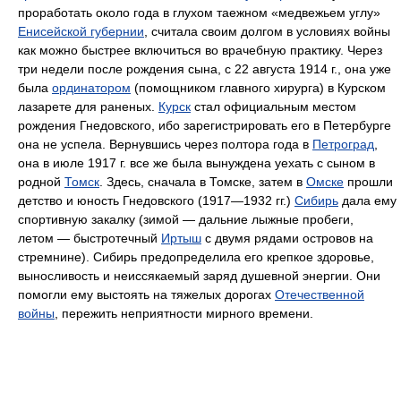
проработать около года в глухом таежном «медвежьем углу»
Енисейской губернии
, считала своим долгом в условиях войны
как можно быстрее включиться во врачебную практику. Через
три недели после рождения сына, с 22 августа 1914 г., она уже
была
ординатором
(помощником главного хирурга) в Курском
лазарете для раненых.
Курск
стал официальным местом
рождения Гнедовского, ибо зарегистрировать его в Петербурге
она не успела. Вернувшись через полтора года в
Петроград
,
она в июле 1917 г. все же была вынуждена уехать с сыном в
родной
Томск
. Здесь, сначала в Томске, затем в
Омске
прошли
детство и юность Гнедовского (1917—1932 гг.)
Сибирь
дала ему
спортивную закалку (зимой — дальние лыжные пробеги,
летом — быстротечный
Иртыш
с двумя рядами островов на
стремнине). Сибирь предопределила его крепкое здоровье,
выносливость и неиссякаемый заряд душевной энергии. Они
помогли ему выстоять на тяжелых дорогах
Отечественной
войны
, пережить неприятности мирного времени.