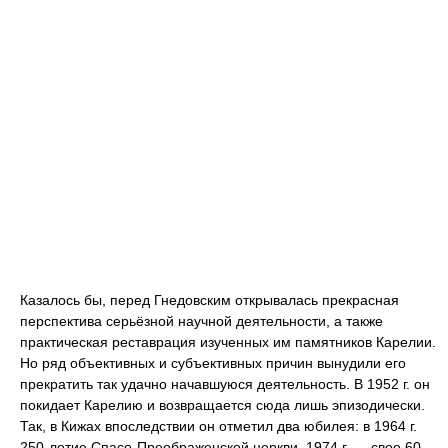
Казалось бы, перед Гнедовским открывалась прекрасная
перспектива серьёзной научной деятельности, а также
практическая реставрация изученных им памятников Карелии.
Но ряд объективных и субъективных причин вынудили его
прекратить так удачно начавшуюся деятельность. В 1952 г. он
покидает Карелию и возвращается сюда лишь эпизодически.
Так, в Кижах впоследствии он отметил два юбилея: в 1964 г.
250-летие Спасо-Преображенской церкви, 1974 г. — свое 60-