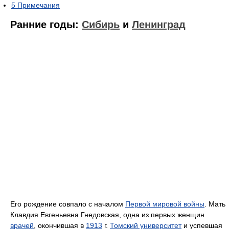
5
Примечания
Ранние годы:
Сибирь
и
Ленинград
Его рождение совпало с началом
Первой мировой войны
. Мать
Клавдия Евгеньевна Гнедовская, одна из первых женщин
врачей
, окончившая в
1913
г.
Томский университет
и успевшая