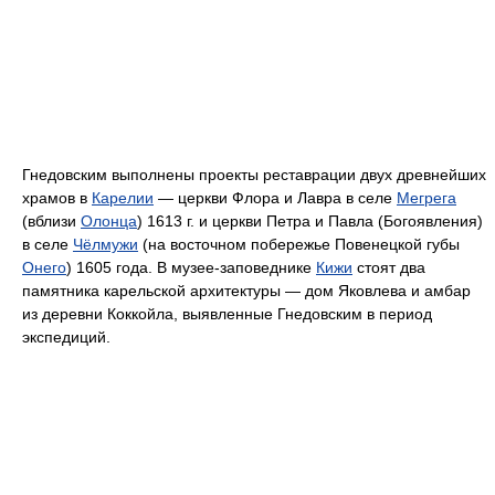
Гнедовским выполнены проекты реставрации двух древнейших
храмов в
Карелии
— церкви Флора и Лавра в селе
Мегрега
(вблизи
Олонца
) 1613 г. и церкви Петра и Павла (Богоявления)
в селе
Чёлмужи
(на восточном побережье Повенецкой губы
Онего
) 1605 года. В музее-заповеднике
Кижи
стоят два
памятника карельской архитектуры — дом Яковлева и амбар
из деревни Коккойла, выявленные Гнедовским в период
экспедиций.