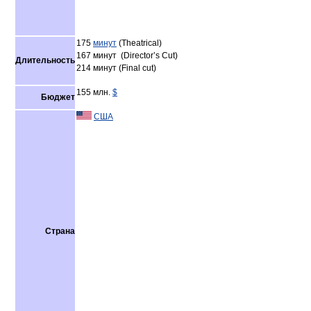
175
минут
(Theatrical)
167 минут (Director’s Cut)
Длительность
214 минут (Final cut)
155 млн.
$
Бюджет
США
Страна