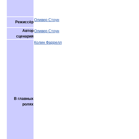
Оливер Стоун
Режиссёр
Автор
Оливер Стоун
сценария
Колин Фаррелл
В главных
ролях