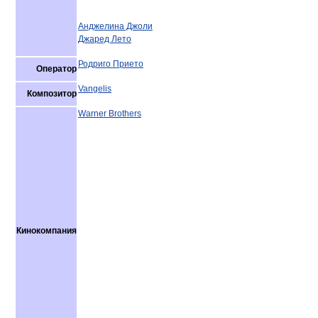
Анджелина Джоли
Джаред Лето
Родриго Прието
Оператор
Vangelis
Композитор
Warner Brothers
Кинокомпания