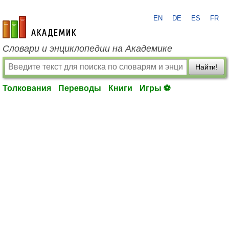
EN
DE
ES
FR
academic.ru
Словари и энциклопедии на Академике
Найти!
Толкования
Переводы
Книги
Игры ⚽