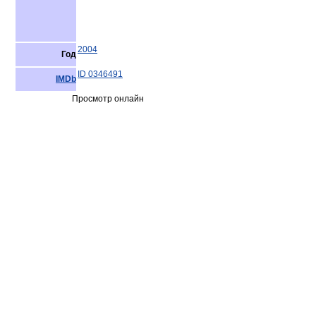
2004
Год
ID 0346491
IMDb
Просмотр онлайн