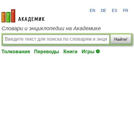
EN
DE
ES
FR
academic.ru
Словари и энциклопедии на Академике
Найти!
Толкования
Переводы
Книги
Игры ⚽