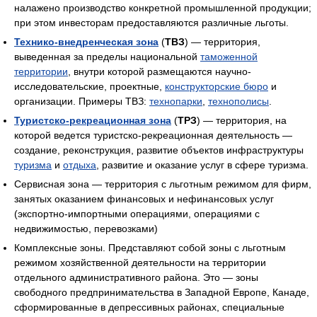
налажено производство конкретной промышленной продукции;
при этом инвесторам предоставляются различные льготы.
Технико-внедренческая зона
(
ТВЗ
) — территория,
выведенная за пределы национальной
таможенной
территории
, внутри которой размещаются научно-
исследовательские, проектные,
конструкторские бюро
и
организации. Примеры ТВЗ:
технопарки
,
технополисы
.
Туристско-рекреационная зона
(
ТРЗ
) — территория, на
которой ведется туристско-рекреационная деятельность —
создание, реконструкция, развитие объектов инфраструктуры
туризма
и
отдыха
, развитие и оказание услуг в сфере туризма.
Сервисная зона — территория с льготным режимом для фирм,
занятых оказанием финансовых и нефинансовых услуг
(экспортно-импортными операциями, операциями с
недвижимостью, перевозками)
Комплексные зоны. Представляют собой зоны с льготным
режимом хозяйственной деятельности на территории
отдельного административного района. Это — зоны
свободного предпринимательства в Западной Европе, Канаде,
сформированные в депрессивных районах, специальные