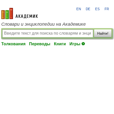
EN
DE
ES
FR
academic.ru
Словари и энциклопедии на Академике
Найти!
Толкования
Переводы
Книги
Игры ⚽