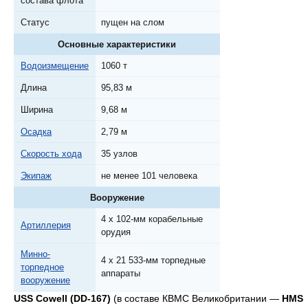
состава флота
Статус
пущен на слом
Основные характеристики
Водоизмещение
1060 т
Длина
95,83 м
Ширина
9,68 м
Осадка
2,79 м
Скорость хода
35 узлов
Экипаж
не менее 101 человека
Вооружение
4 x 102-мм корабельные
Артиллерия
орудия
Минно-
4 x 21 533-мм торпедные
торпедное
аппараты
вооружение
USS Cowell (DD-167)
(в составе КВМС Великобритании —
HMS