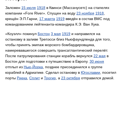
Заложен
15 июля
1918
в Квинси (Массачусетс) на стапелях
компании «Fore River». Спущен на воду
23 ноября
1918
,
крещён Э.П.Гарни,
17 марта
1919
введён в состав ВМС под
командованием лейтенанта-командира К.Э. Ван Хука.
«Коуэлл» покинул
Бостон
3 мая
1919
и направился на
остановку в заливе Трепэсси близ Ньюфаундленда для того,
чтобы принять экипаж морского бомбардировщика,
намеревавшегося совершить трансатлантический перелёт.
После патрулирования станции корабль вернулся
22 мая
в
Бостон для подготовки к путешествию в Европу.
30 июня
отплыл из
Нью-Йорка
, позднее присоединился к группе
кораблей в Адриатике. Сделал остановку в
Югославии
, посетил
порты
Риека
,
Сплит
и
Трогир
, а
23 октября
отправился домой.