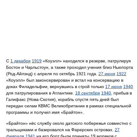
С
1 декабря
1919
«Коуэлл» находился в резерве, патрулируя
Бостон и Чарльстоун, а также проходил учения близ Ньюпорта
(Род-Айлэнд) с апреля по октябрь 1921 года.
27 июня
1922
«Коуэлл» был законсервирован и встал на консервацию в
доках Филадельфии, вернувшись в строй только
17 июня
1940
для патрулирования в Атлантике.
18 сентября
1940
, прибыв в
Галифакс (Нова-Скотия), корабль спустя пять дней был
передан силам КВМС Великобритании в рамках специальной
программы и получил имя «Брайтон».
«Брайтон» нёс службу около датского побережья совместно с
тральщиками и базировался на Фарерских островах.
27
февраля
1941
на его борт были приняты 19 моряков с