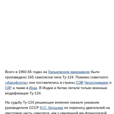
Всего в 1960-65 годах на
Харьковском авиазаводе
было
произведено 165 самолетов типа Ту-124. Помимо советского
«Аэрофлота»
они поставлялись в страны
СЭВ
Чехословакию
и
ГДР
, а также в
Ирак
. В Индии и Китае летали только военные
модификации Ту-124.
На судьбу Ту-124 решающее влияние оказало указание
руководителя СССР
Н.С. Хрущева
по переносу двигателей на
хвостовую часть самолета, как у увиденной им французской