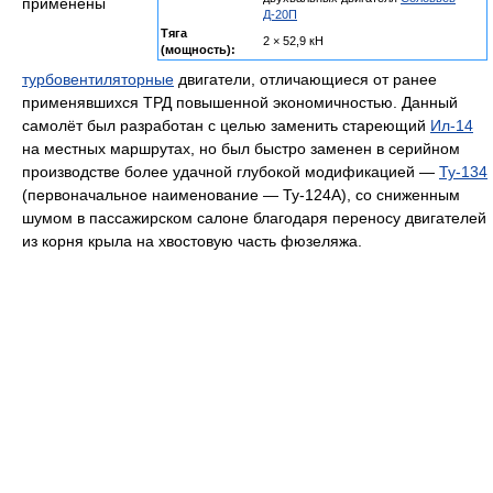
применены
Д-20П
Тяга
2 × 52,9 кН
(мощность):
турбовентиляторные
двигатели, отличающиеся от ранее
применявшихся ТРД повышенной экономичностью. Данный
самолёт был разработан с целью заменить стареющий
Ил-14
на местных маршрутах, но был быстро заменен в серийном
производстве более удачной глубокой модификацией —
Ту-134
(первоначальное наименование — Ту-124А), со сниженным
шумом в пассажирском салоне благодаря переносу двигателей
из корня крыла на хвостовую часть фюзеляжа.