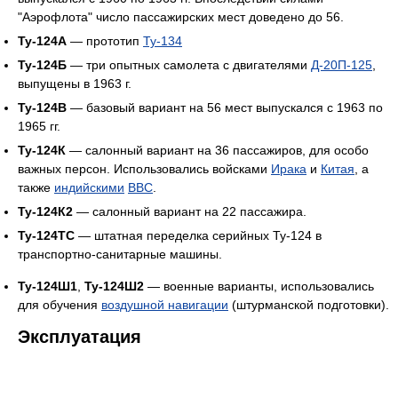
"Аэрофлота" число пассажирских мест доведено до 56.
Ту-124А
— прототип
Ту-134
Ту-124Б
— три опытных самолета с двигателями
Д-20П-125
,
выпущены в 1963 г.
Ту-124В
— базовый вариант на 56 мест выпускался с 1963 по
1965 гг.
Ту-124К
— салонный вариант на 36 пассажиров, для особо
важных персон. Использовались войсками
Ирака
и
Китая
, а
также
индийскими
ВВС
.
Ту-124К2
— салонный вариант на 22 пассажира.
Ту-124ТС
— штатная переделка серийных Ту-124 в
транспортно-санитарные машины.
Ту-124Ш1
,
Ту-124Ш2
— военные варианты, использовались
для обучения
воздушной навигации
(штурманской подготовки).
Эксплуатация