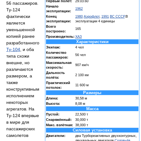
Первый полёт:
29.03.60
56 пассажиров.
Начало
1962
Ту-124
эксплуатации:
фактически
Конец
1980
Аэрофлот
,
1991
ВС СССР
.В
эксплуатации:
эксплуатации 4 единицы
является
Всего
165
уменьшенной
построено:
копией ранее
Производитель:
ХАЗ
Характеристики
разработанного
Экипаж:
4 чел
Ту-104
, и оба
Количество
56 чел
типа схожи
пассажиров:
внешне, но
Максимальная
907 км/ч
скорость:
различаются
Дальность
2 100 км
размером, а
полёта:
также
Практический
11 600 м
потолок:
конструктивным
Размеры
исполнением
Длина:
30,58 м
некоторых
Высота:
8,08 м
агрегатов. На
Масса
Пустой:
22,500 т
Ту-124 впервые
Снаряжённый:
30,000 т
в мире для
Макс. взлётная:
38,000 т
пассажирских
Силовая установка
самолетов
Двигатели:
два Турбореактивных двухконтурных,
двухвальных двигателя
Соловьёв