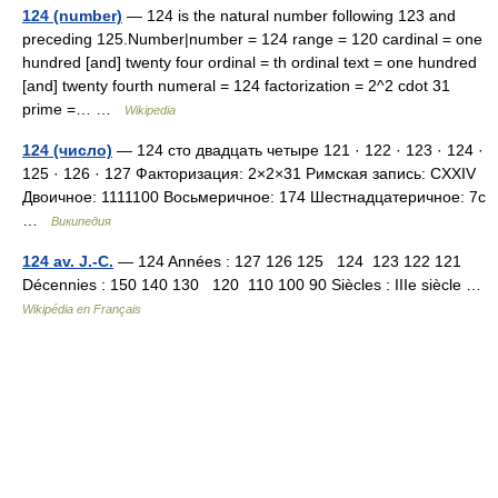
124 (number)
— 124 is the natural number following 123 and
preceding 125.Number|number = 124 range = 120 cardinal = one
hundred [and] twenty four ordinal = th ordinal text = one hundred
[and] twenty fourth numeral = 124 factorization = 2^2 cdot 31
prime =… …
Wikipedia
124 (число)
— 124 сто двадцать четыре 121 · 122 · 123 · 124 ·
125 · 126 · 127 Факторизация: 2×2×31 Римская запись: CXXIV
Двоичное: 1111100 Восьмеричное: 174 Шестнадцатеричное: 7c
…
Википедия
124 av. J.-C.
— 124 Années : 127 126 125 124 123 122 121
Décennies : 150 140 130 120 110 100 90 Siècles : IIIe siècle …
Wikipédia en Français