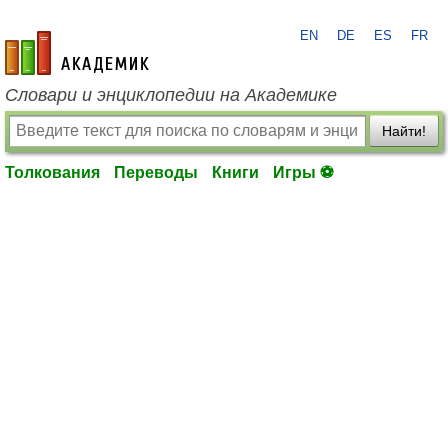
EN
DE
ES
FR
academic.ru
Словари и энциклопедии на Академике
Найти!
Толкования
Переводы
Книги
Игры ⚽