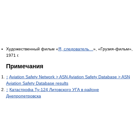
Художественный фильм «
Я, следователь…
», «Грузия-фильм»,
1971 г.
Примечания
↑
Aviation Safety Network > ASN Aviation Safety Database > ASN
Aviation Safety Database results
↑
Катастрофа Ту-124 Литовского УГА в районе
Днепропетровска