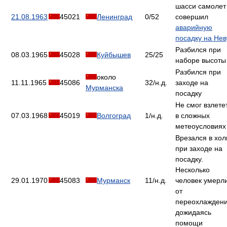
шасси самолет
21.08.1963
45021
Ленинград
0/52
совершил
аварийную
посадку на Нев
Разбился при
08.03.1965
45028
Куйбышев
25/25
наборе высоты
Разбился при
около
11.11.1965
45086
32/н.д.
заходе на
Мурманска
посадку
Не смог взлете
07.03.1968
45019
Волгоград
1/н.д.
в сложных
метеоусловиях
Врезался в хо
при заходе на
посадку.
Несколько
29.01.1970
45083
Мурманск
11/н.д.
человек умерл
от
переохлаждени
дожидаясь
помощи