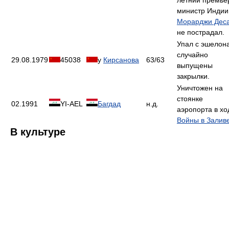
летний премье
министр Индии
Морарджи Дес
не пострадал.
Упал с эшелона
случайно
29.08.1979
45038
у
Кирсанова
63/63
выпущены
закрылки.
Уничтожен на
стоянке
02.1991
YI-AEL
Багдад
н.д.
аэропорта в хо
Войны в Залив
В культуре