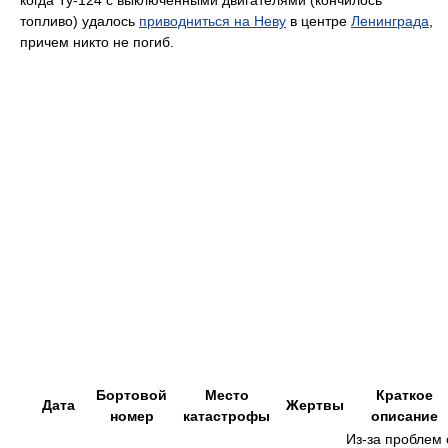
когда Ту-124 с выключенными двигателями (кончилось
топливо) удалось
приводниться на Неву
в центре
Ленинграда
,
причем никто не погиб.
Бортовой
Место
Краткое
Дата
Жертвы
номер
катастрофы
описание
Из-за проблем 