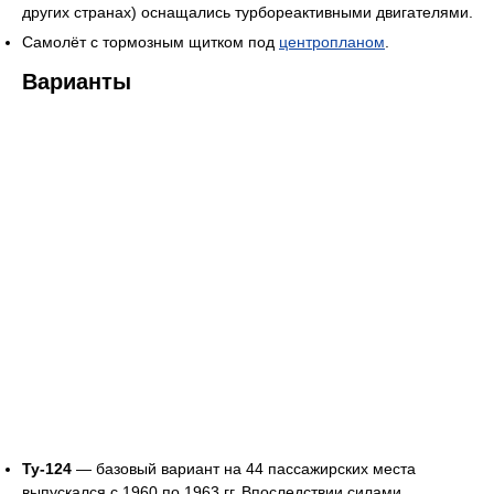
других странах) оснащались турбореактивными двигателями.
Самолёт с тормозным щитком под
центропланом
.
Варианты
Ту-124
— базовый вариант на 44 пассажирских места
выпускался с 1960 по 1963 гг. Впоследствии силами