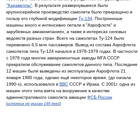
"Каравеллы"
. В результате развернувшееся было
крупносерийное производство самолета было прекращено в
пользу его глубокой модификации
Ту-134
. Построенные
машины много и интенсивно летали в "Аэрофлоте" и
зарубежных авиакомпаниях, а также в интересах силовых
ведомств разных стран. Всего на самолетах Ту-124 было
перевезено 6,5 млн пассажиров. Вывод из состава Аэрофлота
самолетов типа Ту-124 начался в 1978-1979 годах. В частности
с 1978 года многие авиаремонтные заводы МГА СССР
прекратили обслуживание самолетов данного типа. Последние
12 машин были выведены из эксплуатации Аэрофлота 21
января 1980 года, однако ещё некоторое время, (до начала
1990-х), использовался в
ВВС
СССР и Ирака. С 2001г. одна из
машин этого типа взята на вооружение в качестве
административного самолета авиации
ФСБ России
[
источник не указан 149 дней
]