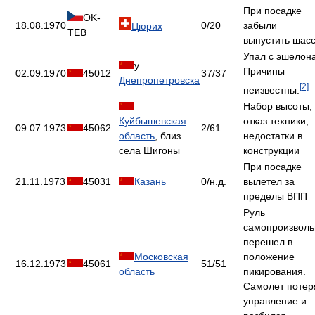
При посадке
OK-
18.08.1970
0/20
забыли
Цюрих
TEB
выпустить шасс
Упал с эшелона
у
Причины
02.09.1970
45012
37/37
Днепропетровска
[2]
неизвестны.
Набор высоты,
Куйбышевская
отказ техники,
09.07.1973
45062
2/61
область
, близ
недостатки в
села Шигоны
конструкции
При посадке
21.11.1973
45031
Казань
0/н.д.
вылетел за
пределы ВПП
Руль
самопроизволь
перешел в
Московская
положение
16.12.1973
45061
51/51
область
пикирования.
Самолет потер
управление и