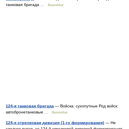
танковая бригада …
Википедия
124-я танковая бригада
— Войска: сухопутные Род войск:
автобронетанковые …
Википедия
124-я стрелковая дивизия (1-го формирования)
— Не
следует путать со 124 й стрелковой дивизией формирования