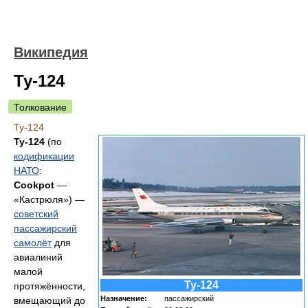
Википедия
Ту-124
Толкование
Ту-124
Ту-124
(по
кодификации
НАТО
:
Cookpot
—
«Кастрюля») —
советский
пассажирский
самолёт
для
авиалиний
малой
Ту-124
протяжённости,
Назначение:
пассажирский
вмещающий до