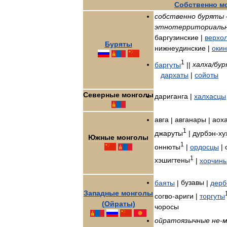
Собственно
м
собственно
буряты
этнотерриториаль
баргузинские
|
верхо
Буряты
нижнеудинские
|
окин
1
баргуты
||
халха
/
бур
дархаты
|
сойоты
Северные
монголы
дариганга
|
халхасцы
авга
|
авганары
|
аох
1
джаруты
|
дурбэн
-
ху
Южные
монголы
1
оннюты
|
ордосцы
|
1
хэшигтены
|
хорчин
баяты
|
бузавы
|
дерб
Западные
монголы
согво
-
ариги
|
торгуты
(
Ойраты
)
чоросы
ойратоязычные
не
-
м