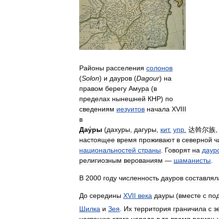
Районы
расселения
солонов
(
Solon
)
и
дауров
(
Dagour
)
на
правом
берегу
Амура
(
в
пределах
нынешней
КНР
)
по
сведениям
иезуитов
начала
XVIII
в
Дау́ры
(
дахуры
,
дагуры
,
кит
.
упр
.
达斡尔族
настоящее
время
проживают
в
северной
ч
национальностей
страны
.
Говорят
на
даур
религиозным
верованиям
—
шаманисты
.
В
2000
году
численность
дауров
составлял
До
середины
XVII
века
дауры
(
вместе
с
по
Шилка
и
Зея
.
Их
территория
граничила
с
з
названию
этого
народа
в
то
время
регион