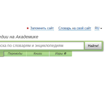
Запомнить сайт
Словарь на свой сайт
RU
едии на Академике
Найти!
Переводы
Книги
Игры ⚽