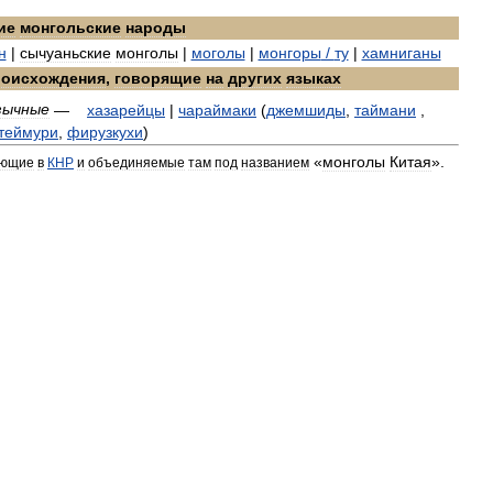
ие
монгольские
народы
н
|
сычуаньские
монголы
|
моголы
|
монгоры
/
ту
|
хамниганы
роисхождения
,
говорящие
на
других
языках
зычные
—
хазарейцы
|
чараймаки
(
джемшиды
,
таймани
,
теймури
,
фирузкухи
)
«
монголы
Китая
».
ающие
в
КНР
и
объединяемые
там
под
названием