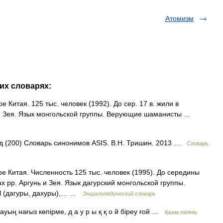
Атомизм
их словарях:
 Китая. 125 тыс. человек (1992). До сер. 17 в. жили в
ь и Зея. Язык монгольской группы. Верующие шаманисты …
од (200) Словарь синонимов ASIS. В.Н. Тришин. 2013 …
Словарь
е Китая. Численность 125 тыс. человек (1995). До середины
ах pp. Аргунь и Зея. Язык дагурский монгольской группы.
Ы (дагуры, дахуры),… …
Энциклопедический словарь
уың нағыз көпірме, д а у р ы қ қ о й біреу ғой …
Қазақ тілінің