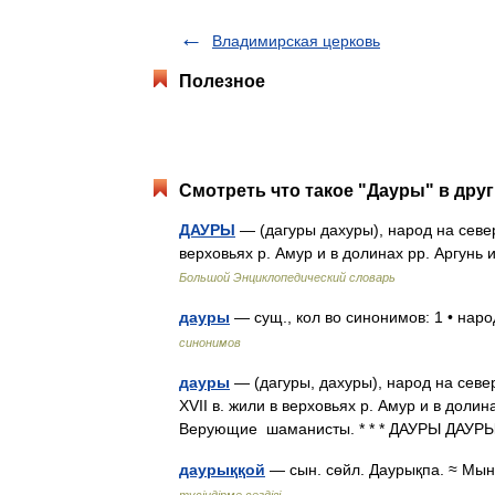
Владимирская церковь
Полезное
Смотреть что такое "Дауры" в друг
ДАУРЫ
— (дагуры дахуры), народ на севере
верховьях р. Амур и в долинах рр. Аргун
Большой Энциклопедический словарь
дауры
— сущ., кол во синонимов: 1 • нар
синонимов
дауры
— (дагуры, дахуры), народ на север
XVII в. жили в верховьях р. Амур и в долин
Верующие шаманисты. * * * ДАУРЫ ДАУР
даурыққой
— сын. сөйл. Даурықпа. ≈ Мына
түсіндірме сөздігі