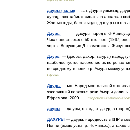
даурықпалық
— зат. Даурығушылық, даурық
аулақ, таза табиғат сипатына арналған сезім
Жастығыңды, бастығыңды, д а у р ы қ п а 
Дауры
— дахуры народ в КНР живущий по
Численность около 50 тыс. чел. (1967, оце
черты. Верующие Д. шаманисты. Живут 
Дауры
— (даоры, дахор, тагуры) народ ту
наиболее густое население их встречается 
по среднему течению р. Амура между ус
Ефрона
Дауры
— мн. Народ монгольской этноязыко
заселявший верховья реки Амур и долины р
Ефремова. 2000 …
Современный толковый сло
дауры
— да уры, ов, ед. ч. да ур, а (нар
ДАХУРЫ
— дауры, народность в КНР в сев. 
Нонни (выше устья р. Номиньхэ), а также в С