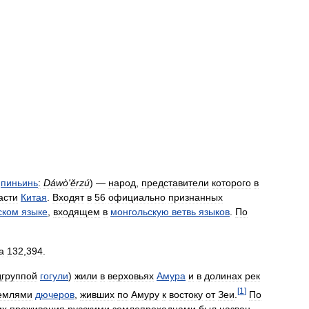
,
пиньинь
:
Dáwò
'
ěrzú
) —
народ
,
представители
которого
в
асти
Китая
.
Входят
в
56
официально
признанных
ском
языке
,
входящем
в
монгольскую
ветвь
языков
.
По
а
132
,
394
.
дгруппой
гогули
)
жили
в
верховьях
Амура
и
в
долинах
рек
[
1
]
емлями
дючеров
,
живших
по
Амуру
к
востоку
от
Зеи
.
По
их
проживания
русскими
землепроходцами
был
назван