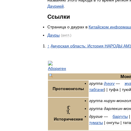
Даурией
.
Ссылки
Страница
о
даурах
в
Китайском
информац
Дауры
(
англ
.)
↑
Амурская
область:
История
НАРОДЫ
АМ
Монг
группа
дунху
—
жу
Протомонголы
табгачи
) |
туфа
|
туюй
группа
нирун
-
монгол
группа
дарлекин
-
мон
другие
—
баргуты
Исторические
туматы
|
онгуты
|
тат