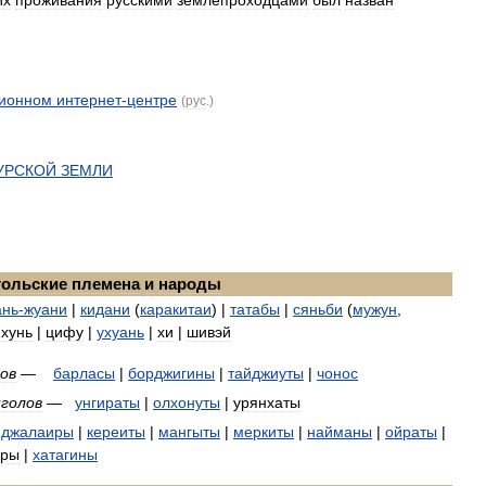
ионном
интернет
-
центре
(
рус
.)
УРСКОЙ
ЗЕМЛИ
ольские
племена
и
народы
ань
-
жуани
|
кидани
(
каракитаи
) |
татабы
|
сяньби
(
мужун
,
хунь
|
цифу
|
ухуань
|
хи
|
шивэй
ов
—
барласы
|
борджигины
|
тайджиуты
|
чонос
голов
—
унгираты
|
олхонуты
|
урянхаты
|
джалаиры
|
кереиты
|
мангыты
|
меркиты
|
найманы
|
ойраты
|
ары
|
хатагины