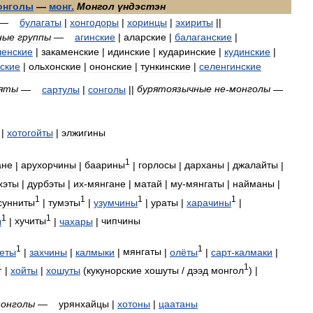
онголы
—
монг
.
Монгол
үндэстэн
—
булагаты
|
хонгодоры
|
хоринцы
|
эхириты
||
ные
группы
—
агинские
|
аларские
|
балаганские
|
ленские
|
закаменские
|
идинские
|
кударинские
|
кудинские
|
ские
|
ольхонские
|
ононские
|
тункинские
|
селенгинские
яты
—
сартулы
|
сонголы
||
бурятоязычные
не
-
монголы
—
|
хотогойты
|
элжигины
1
ане
|
арухорчины
|
баарины
|
горлосы
|
дарханы
|
джалайты
|
хэты
|
дурбэты
|
их
-
мянгане
|
матай
|
му
-
мянгаты
|
найманы
|
1
1
1
1
сунниты
|
тумэты
|
узумчины
|
ураты
|
харачины
|
1
1
ы
|
хучиты
|
чахары
|
чипчины
1
1
еты
|
захчины
|
калмыки
|
мянгаты
|
олёты
|
сарт
-
калмаки
|
1
1
|
хойты
|
хошуты
(
кукунорские
хошуты
/
дээд
монгол
) |
онголы
—
урянхайцы
|
хотоны
|
цаатаны