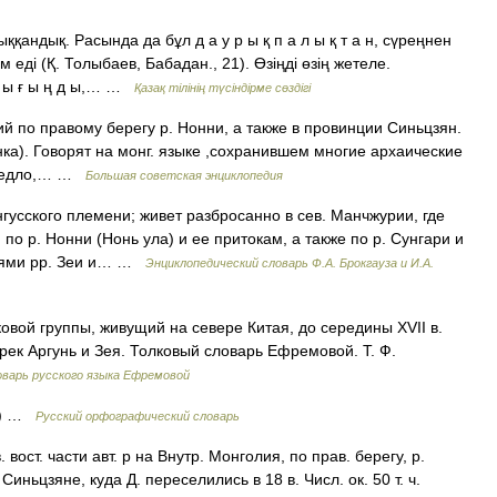
қандық. Расында да бұл д а у р ы қ п а л ы қ т а н, сүреңнен
 еді (Қ. Толыбаев, Бабадан., 21). Өзіңді өзің жетеле.
л ы ғ ы ң д ы,… …
Қазақ тілінің түсіндірме сөздігі
 правому берегу р. Нонни, а также в провинции Синьцзян.
нка). Говорят на монг. языке ,сохранившем многие архаические
оседло,… …
Большая советская энциклопедия
нгусского племени; живет разбросанно в сев. Манчжурии, где
по р. Нонни (Нонь ула) и ее притокам, а также по р. Сунгари и
тьями pp. Зеи и… …
Энциклопедический словарь Ф.А. Брокгауза и И.А.
вой группы, живущий на севере Китая, до середины XVII в.
ек Аргунь и Зея. Толковый словарь Ефремовой. Т. Ф.
варь русского языка Ефремовой
од) …
Русский орфографический словарь
вост. части авт. р на Внутр. Монголия, по прав. берегу, р.
иньцзяне, куда Д. переселились в 18 в. Числ. ок. 50 т. ч.