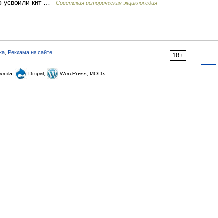
чно усвоили кит …
Советская историческая энциклопедия
ка
,
Реклама на сайте
18+
omla,
Drupal,
WordPress, MODx.