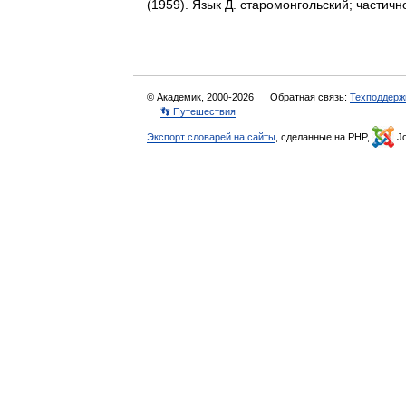
(1959). Язык Д. старомонгольский; части
© Академик, 2000-2026
Обратная связь:
Техподдерж
👣 Путешествия
Экспорт словарей на сайты
, сделанные на PHP,
Jo