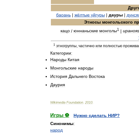
Друг
баоань
|
жёлтые
уйгуры
|
дауры
|
дунся
Этносы
монгольского
п
1
кацо
/
юннаньские
монголы
|
ираноя
1
этногруппы
,
частично
или
полностью
прожив
Категории:
Народы
Китая
Монгольские
народы
История
Дальнего
Востока
Даурия
Wikimedia
Foundation
.
2010
.
Игры ⚽
Нужно сделать НИР?
Синонимы
:
народ