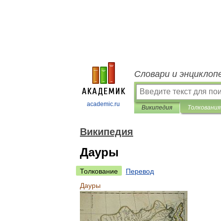
Словари и энциклоп
academic.ru
Википедия
Толкования
Википедия
Дауры
Толкование
Перевод
Дауры