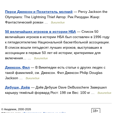
Перси Джексон и Похититель молний
— Percy Jackson the
Olympians: The Lightning Thief Автор: Рик Риордан Жанр:
Фантастический роман …
Википедия
50 величайших игроков в истории НБА
— Список 50
величайших игроков в истории НБА был составлен в 1996 году
к пятидесятилетию Национальной баскетбольной ассоциации.
В список вошли пятьдесят лучших игроков, выступавших в
ассоциации в первые 50 лет её истории; критериями для
включения… …
Википедия
Джексон, Фил
— В Википедии есть статьи о других людях с
такой фамилией, см. Джексон. Фил Джексон Philip Douglas
Jackson …
Википедия
Дебуше, Дэйв
— Дэйв Дебуше Dave DeBusschere Завершил
карьеру тяжёлый форвард Рост: 198 см Вес: 100 кг …
Википедия
© Академик, 2000-2026
18+