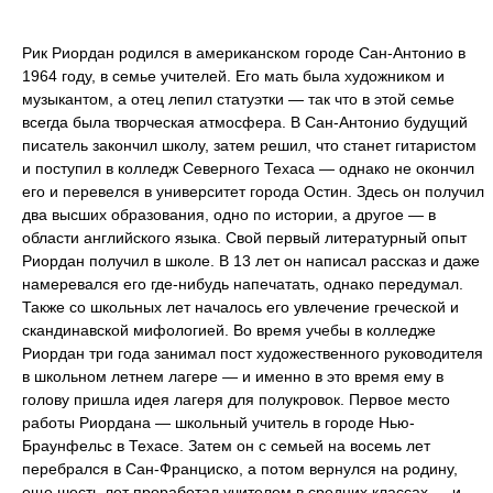
Рик Риордан родился в американском городе Сан-Антонио в
1964 году, в семье учителей. Его мать была художником и
музыкантом, а отец лепил статуэтки — так что в этой семье
всегда была творческая атмосфера. В Сан-Антонио будущий
писатель закончил школу, затем решил, что станет гитаристом
и поступил в колледж Северного Техаса — однако не окончил
его и перевелся в университет города Остин. Здесь он получил
два высших образования, одно по истории, а другое — в
области английского языка. Свой первый литературный опыт
Риордан получил в школе. В 13 лет он написал рассказ и даже
намеревался его где-нибудь напечатать, однако передумал.
Также со школьных лет началось его увлечение греческой и
скандинавской мифологией. Во время учебы в колледже
Риордан три года занимал пост художественного руководителя
в школьном летнем лагере — и именно в это время ему в
голову пришла идея лагеря для полукровок. Первое место
работы Риордана — школьный учитель в городе Нью-
Браунфельс в Техасе. Затем он с семьей на восемь лет
перебрался в Сан-Франциско, а потом вернулся на родину,
еще шесть лет проработал учителем в средних классах — и