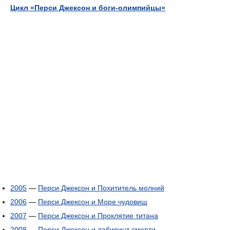
Цикл «Перси Джексон и боги-олимпийцы»
2005
—
Перси Джексон и Похититель молний
2006
—
Перси Джексон и Море чудовищ
2007
—
Перси Джексон и Проклятие титана
2008
—
Перси Джексон и лабиринт смерти