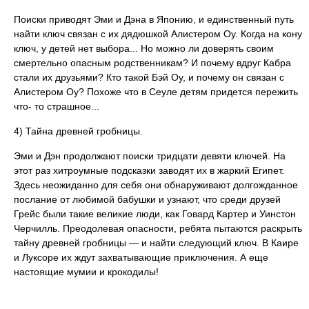
Поиски приводят Эми и Дэна в Японию, и единственный путь
найти ключ связан с их дядюшкой Алистером Оу. Когда на кону
ключ, у детей нет выбора... Но можно ли доверять своим
смертельно опасным родственникам? И почему вдруг Кабра
стали их друзьями? Кто такой Бэй Оу, и почему он связан с
Алистером Оу? Похоже что в Сеуле детям придется пережить
что- то страшное...
4) Тайна древней гробницы.
Эми и Дэн продолжают поиски тридцати девяти ключей. На
этот раз хитроумные подсказки заводят их в жаркий Египет.
Здесь неожиданно для себя они обнаруживают долгожданное
послание от любимой бабушки и узнают, что среди друзей
Грейс были такие великие люди, как Говард Картер и Уинстон
Черчилль. Преодолевая опасности, ребята пытаются раскрыть
тайну древней гробницы — и найти следующий ключ. В Каире
и Луксоре их ждут захватывающие приключения. А еще
настоящие мумии и крокодилы!