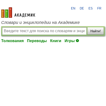
EN
DE
ES
FR
academic.ru
Словари и энциклопедии на Академике
Найти!
Толкования
Переводы
Книги
Игры ⚽