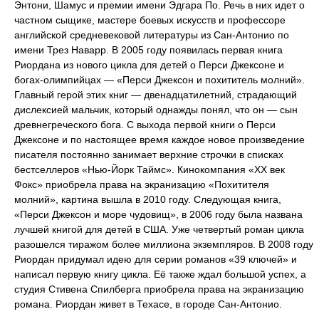
Энтони, Шамус и премии имени Эдгара По. Речь в них идет о
частном сыщике, мастере боевых искусств и профессоре
английской средневековой литературы из Сан-Антонио по
имени Трез Наварр. В 2005 году появилась первая книга
Риордана из нового цикла для детей о Перси Джексоне и
богах-олимпийцах — «Перси Джексон и похититель молний».
Главный герой этих книг — двенадцатилетний, страдающий
дислексией мальчик, который однажды понял, что он — сын
древнегреческого бога. С выхода первой книги о Перси
Джексоне и по настоящее время каждое новое произведение
писателя постоянно занимает верхние строчки в списках
бестселлеров «Нью-Йорк Таймс». Кинокомпания «ХХ век
Фокс» приобрела права на экранизацию «Похитителя
молний», картина вышла в 2010 году. Следующая книга,
«Перси Джексон и море чудовищ», в 2006 году была названа
лучшей книгой для детей в США. Уже четвертый роман цикла
разошелся тиражом более миллиона экземпляров. В 2008 году
Риордан придумал идею для серии романов «39 ключей» и
написал первую книгу цикла. Её также ждал большой успех, а
студия Стивена Спилберга приобрела права на экранизацию
романа. Риордан живет в Техасе, в городе Сан-Антонио.