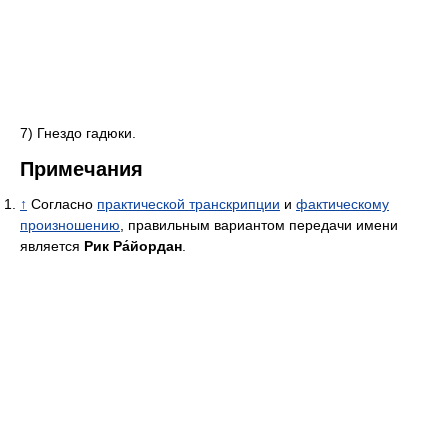
7) Гнездо гадюки.
Примечания
↑
Согласно
практической транскрипции
и
фактическому
произношению
, правильным вариантом передачи имени
является
Рик Ра́йордан
.