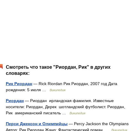
Смотреть что такое "Риордан, Рик" в других
словарях:
Рик Риордан
— Rick Riordan Рик Риордан, 2007 год Дата
рождения: 5 июля …
Википедия
Риордан
— Риордан ирландская фамилия. Известные
носители: Риордан, Дерек шотландский футболист. Риордан,
Рик американский писатель …
Википедия
Перси Джексон и Олимпийцы
— Percy Jackson the Olympians
Автор: Рик Риордан Жанр: Фантастический роман …
Википедия