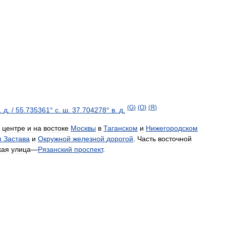
(
G
)
(
O
)
(
Я
)
.
д
.
/
55
.
735361
°
с
.
ш
.
37
.
704278
°
в
.
д
.
центре
и
на
востоке
Москвы
в
Таганском
и
Нижегородском
я
Застава
и
Окружной
железной
дорогой
.
Часть
восточной
кая
улица
—
Рязанский
проспект
.