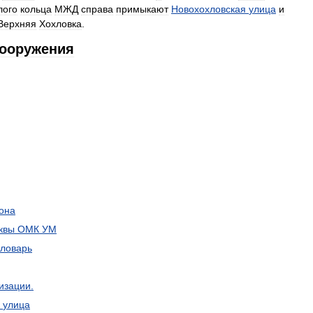
лого
кольца
МЖД
справа
примыкают
Новохохловская
улица
и
Верхняя
Хохловка
.
ооружения
она
квы
ОМК
УМ
словарь
изации
.
улица