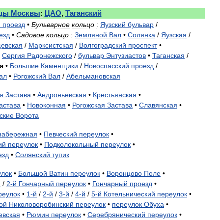
цы
Москвы
:
ЦАО
,
Таганский
й
проезд
•
Бульварное
кольцо
:
Яузский
бульвар
/
езд
•
Садовое
кольцо
:
Земляной
Вал
•
Солянка
/
Яузская
/
евская
/
Марксистская
/
Волгоградский
проспект
•
Сергия
Радонежского
/
бульвар
Энтузиастов
•
Таганская
/
я
•
Большие
Каменщики
/
Новоспасский
проезд
/
ал
•
Рогожский
Вал
/
Абельмановская
я
Застава
•
Андроньевская
•
Крестьянская
•
астава
•
Новоконная
•
Рогожская
Застава
•
Славянская
•
ские
Ворота
набережная
•
Певческий
переулок
•
ий
переулок
•
Подколокольный
переулок
•
езд
•
Солянский
тупик
улок
•
Большой
Ватин
переулок
•
Воронцово
Поле
•
й
/
2
-
й
Гончарный
переулок
•
Гончарный
проезд
•
реулок
•
1
-
й
/
2
-
й
/
3
-
й
/
4
-
й
/
5
-
й
Котельнический
переулок
•
ой
Николоворобинский
переулок
•
переулок
Обуха
•
евская
•
Рюмин
переулок
•
Серебрянический
переулок
•