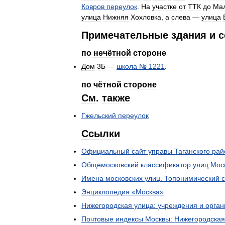
Ковров
переулок
.
На
участке
от
ТТК
до
Ма
улица
Нижняя
Хохловка
,
а
слева
—
улица
Примечательные
здания
и
с
по
нечётной
стороне
Дом
3Б
—
школа
№
1221
.
по
чётной
стороне
См
.
также
Гжельский
переулок
Ссылки
Официальный
сайт
управы
Таганского
рай
Общемосковский
классификатор
улиц
Мос
Имена
московских
улиц
.
Топонимический
Энциклопедия
«
Москва
»
Нижегородская
улица:
учреждения
и
орган
Почтовые
индексы
Москвы:
Нижегородская