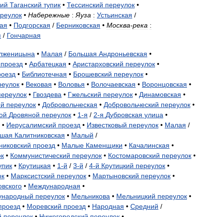
ий
Таганский
тупик
•
Тессинский
переулок
•
реулок
•
Набережные
:
Яуза
:
Устьинская
/
ая
•
Подгорская
/
Берниковская
•
Москва
-
река
:
я
/
Гончарная
лженицына
•
Малая
/
Большая
Андроньевская
•
проезд
•
Арбатецкая
•
Аристарховский
переулок
•
роезд
•
Библиотечная
•
Брошевский
переулок
•
реулок
•
Вековая
•
Воловья
•
Волочаевская
•
Воронцовская
•
переулок
•
Гвоздева
•
Гжельский
переулок
•
Динамовская
•
ий
переулок
•
Добровольческая
•
Добровольческий
переулок
•
ой
Дровяной
переулок
•
1
-
я
/
2
-
я
Дубровская
улица
•
•
Иерусалимский
проезд
•
Известковый
переулок
•
Малая
/
ьшая
Калитниковская
•
Малый
/
никовский
проезд
•
Малые
Каменщики
•
Качалинская
•
ок
•
Коммунистический
переулок
•
Костомаровский
переулок
•
упик
•
Крутицкая
•
1
-
й
/
3
-
й
/
4
-
й
Крутицкий
переулок
•
ок
•
Марксистский
переулок
•
Мартыновский
переулок
•
вского
•
Международная
•
ународный
переулок
•
Мельникова
•
Мельницкий
переулок
•
проезд
•
Моревский
проезд
•
Народная
•
Средний
/
й
переулок
•
Нижегородский
переулок
•