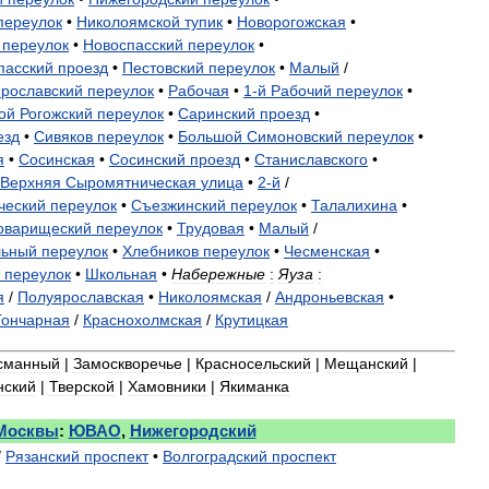
переулок
•
Николоямской
тупик
•
Новорогожская
•
переулок
•
Новоспасский
переулок
•
пасский
проезд
•
Пестовский
переулок
•
Малый
/
рославский
переулок
•
Рабочая
•
1
-
й
Рабочий
переулок
•
ой
Рогожский
переулок
•
Саринский
проезд
•
езд
•
Сивяков
переулок
•
Большой
Симоновский
переулок
•
я
•
Сосинская
•
Сосинский
проезд
•
Станиславского
•
Верхняя
Сыромятническая
улица
•
2
-
й
/
ческий
переулок
•
Съезжинский
переулок
•
Талалихина
•
оварищеский
переулок
•
Трудовая
•
Малый
/
льный
переулок
•
Хлебников
переулок
•
Чесменская
•
переулок
•
Школьная
•
Набережные
:
Яуза
:
я
/
Полуярославская
•
Николоямская
/
Андроньевская
•
Гончарная
/
Краснохолмская
/
Крутицкая
сманный
|
Замоскворечье
|
Красносельский
|
Мещанский
|
нский
|
Тверской
|
Хамовники
|
Якиманка
Москвы
:
ЮВАО
,
Нижегородский
/
Рязанский
проспект
•
Волгоградский
проспект