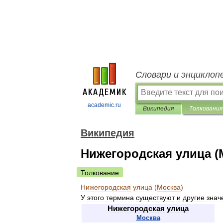
Словари и энциклоп
academic.ru
Википедия
Толкования
Википедия
Нижегородская улица (
Толкование
Нижегородская
улица
(
Москва
)
У
этого
термина
существуют
и
другие
знач
Нижегородская
улица
Москва