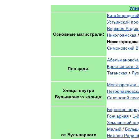
Ули
Китайгородски
Устьинский
про
Верхняя
Радищ
Основные
магистрали:
Николоямская
/
Нижегородска
Симоновский
В
Абельмановска
Крестьянская
З
Площади:
Таганская
•
Яуз
Москворецкая
Улицы
внутри
Петропавловск
Бульварного
кольца:
Солянский
про
Берников
пере
Гончарная
•
1
-
Землянский
пе
Малый
/
Больш
от
Бульварного
Нижняя
Радищ