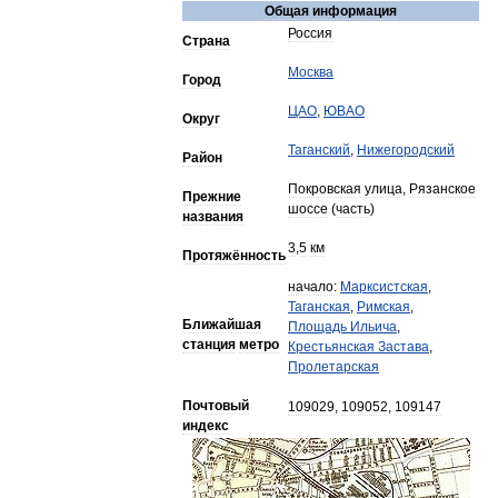
Общая
информация
Россия
Страна
Москва
Город
ЦАО
,
ЮВАО
Округ
Таганский
,
Нижегородский
Район
Покровская
улица
,
Рязанское
Прежние
шоссе
(
часть
)
названия
3
,
5
км
Протяжённость
начало:
Марксистская
,
Таганская
,
Римская
,
Ближайшая
Площадь
Ильича
,
станция
метро
Крестьянская
Застава
,
Пролетарская
Почтовый
109029
,
109052
,
109147
индекс