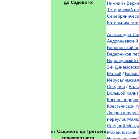
до
Садового:
Нижний
/
Верхн
Тетеринский
пе
Серебряническ
Котельническа
Александра
Со
Андроньевский
Беленовский
п
Ведерников
пе
Воронцовский
2
-
й
Динамовск
Малый
/
Больш
Иерусалимская
Средняя
/
Бол
Большой
Калит
Ковров
переул
Крестьянский
т
Лавров
переул
переулок
Маяко
Средний
Межд
от
Садового
до
Третьего
Михайловский
транспортного:
Наставнически