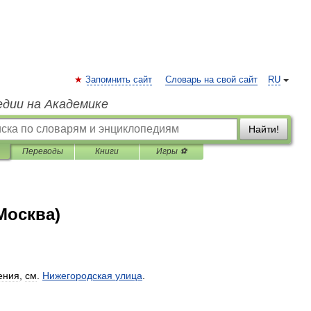
Запомнить сайт
Словарь на свой сайт
RU
едии на Академике
Найти!
Переводы
Книги
Игры ⚽
Москва)
ения
,
см
.
Нижегородская
улица
.