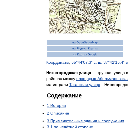
на
OpenStreetMap
на
Яндекс
.
Картах
на
Картах
Google
Координаты
:
55
°
44
′
07
.
3
″
с
.
ш
.
37
°
42
′
15
.
4
″
в
Нижегоро́дская
у́лица
—
крупная
улица
в
районах
между
площадью
Абельмановска
магистрали
Таганская
улица
—
Нижегородс
Содержание
1
История
2
Описание
3
Примечательные
здания
и
сооружения
3
.
1
по
нечётной
стороне