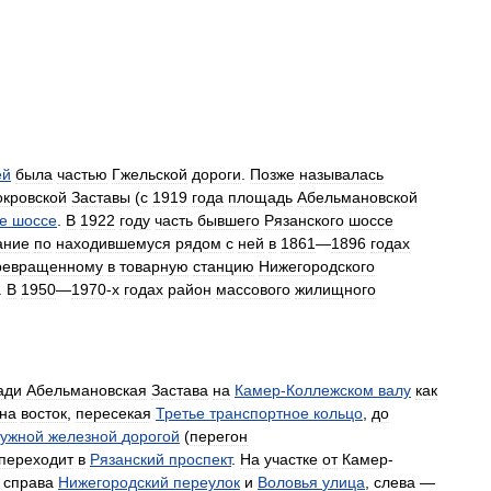
ей
была
частью
Гжельской
дороги
.
Позже
называлась
окровской
Заставы
(
с
1919
года
площадь
Абельмановской
е
шоссе
.
В
1922
году
часть
бывшего
Рязанского
шоссе
ание
по
находившемуся
рядом
с
ней
в
1861
—
1896
годах
ревращенному
в
товарную
станцию
Нижегородского
.
В
1950
—
1970
-
х
годах
район
массового
жилищного
ади
Абельмановская
Застава
на
Камер
-
Коллежском
валу
как
на
восток
,
пересекая
Третье
транспортное
кольцо
,
до
ужной
железной
дорогой
(
перегон
переходит
в
Рязанский
проспект
.
На
участке
от
Камер
-
справа
Нижегородский
переулок
и
Воловья
улица
,
слева
—