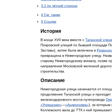
3
.
2
по
чётной
стороне
4
См
.
также
5
Ссылки
История
В
конце
XVII
века
вместе
с
Таганской
улиц
Покровской
улицей
по
бывшей
площади
П
Заставы
),
затем
была
включена
в
Рязанско
превращена
в
Нижегородскую
улицу
.
Назв
старому
Нижегородскому
вокзалу
,
позже
п
направления
Московской
железной
дороги
строительства
.
Описание
Нижегородская
улица
начинается
от
площ
продолжение
Таганской
улицы
и
проходит
железнодорожного
моста
-
путепровода
Окр
«
Угрешская
»
—
«
Андроновка
»
),
за
которым
Коллежского
вала
до
ТТК
к
ней
примыкают