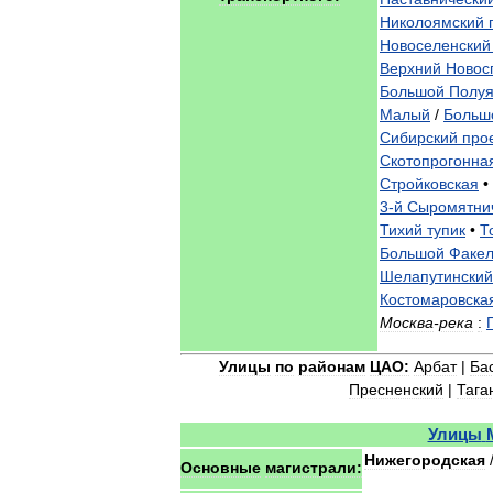
Николоямский
Новоселенский
Верхний
Новос
Большой
Полуя
Малый
/
Больш
Сибирский
про
Скотопрогонна
Стройковская
•
3
-
й
Сыромятни
Тихий
тупик
•
Т
Большой
Факе
Шелапутинский
Костомаровска
Москва
-
река
:
Улицы
по
районам
ЦАО:
Арбат
|
Ба
Пресненский
|
Тага
Улицы
Нижегородская
Основные
магистрали: