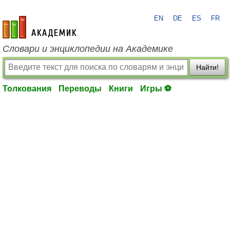
EN
DE
ES
FR
academic.ru
Словари и энциклопедии на Академике
Найти!
Толкования
Переводы
Книги
Игры ⚽