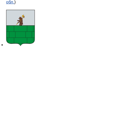
обл.
)