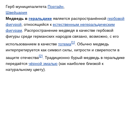
Герб муниципалитета
Портайн
,
Швейцария
Медведь в
геральдике
является распространённой
гербовой
фигурой
, относящейся к
естественным негеральдическим
фигурам
. Распространение медведя в качестве гербовой
фигуры среди германских народов связано, возможно, с его
[1]
использованием в качестве
тотема
. Обычно медведь
интерпретируется как символ силы, хитрости и свирепости в
[2]
защите отечества
. Традиционно бурый медведь в геральдике
передаётся
чёрной эмалью
(как наиболее близкой к
натуральному цвету).