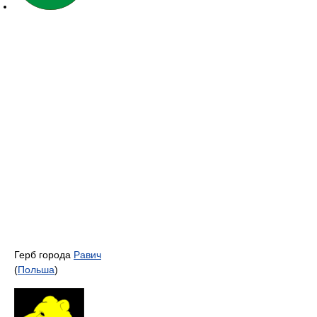
Герб города
Равич
(
Польша
)