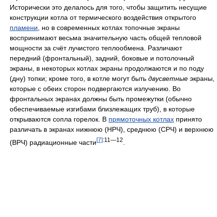
Топочные экраны
См. также:
Топка
В большинстве современных котлов, как водогрейных, так и
паровых, значительная часть поверхности
топки
покрыта
экранами — блоками параллельно расположенных труб.
Исторически это делалось для того, чтобы защитить несущие
конструкции котла от термического воздействия открытого
пламени
, но в современных котлах топочные экраны
воспринимают весьма значительную часть общей тепловой
мощности за счёт лучистого теплообмена. Различают
передний (фронтальный), задний, боковые и потолочный
экраны, в некоторых котлах экраны продолжаются и по поду
(дну) топки; кроме того, в котле могут быть
двусветные
экраны,
которые с обеих сторон подвергаются излучению. Во
фронтальных экранах должны быть промежутки (обычно
обеспечиваемые изгибами близлежащих труб), в которые
открываются сопла горелок. В
прямоточных котлах
принято
различать в экранах нижнюю (НРЧ), среднюю (СРЧ) и верхнюю
[7]
:11—12
(ВРЧ) радиационные части
.