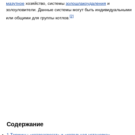
мазутное
хозяйство, системы
золо
шлакоудаления
и
золоуловители. Данные системы могут быть индивидуальными
[2]
или общими для группы котлов.
Содержание
1
Термины «котлоагрегат» и «котельная установка»