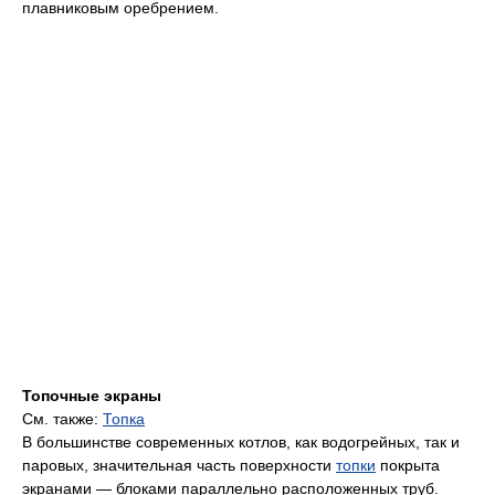
последняя по ходу газов поверхность, не считая
воздухоподогревателя. При низких температурах газов в этой
области лучистый теплообмен не эффективен, поэтому
экономайзер - типично конвективная поверхность нагрева: он
состоит из большого количества параллельных пучков
изогнутых труб, как правило, с развитым спиральным или
плавниковым оребрением.