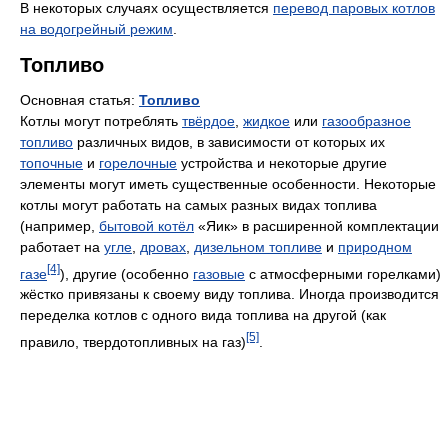
В некоторых случаях осуществляется
перевод паровых котлов
на водогрейный режим
.
Топливо
Основная статья:
Топливо
Котлы могут потреблять
твёрдое
,
жидкое
или
газообразное
топливо
различных видов, в зависимости от которых их
топочные
и
горелочные
устройства и некоторые другие
элементы могут иметь существенные особенности. Некоторые
котлы могут работать на самых разных видах топлива
(например,
бытовой котёл
«Яик» в расширенной комплектации
работает на
угле
,
дровах
,
дизельном топливе
и
природном
[4]
газе
), другие (особенно
газовые
с атмосферными горелками)
жёстко привязаны к своему виду топлива. Иногда производится
переделка котлов с одного вида топлива на другой (как
[5]
правило, твердотопливных на газ)
.