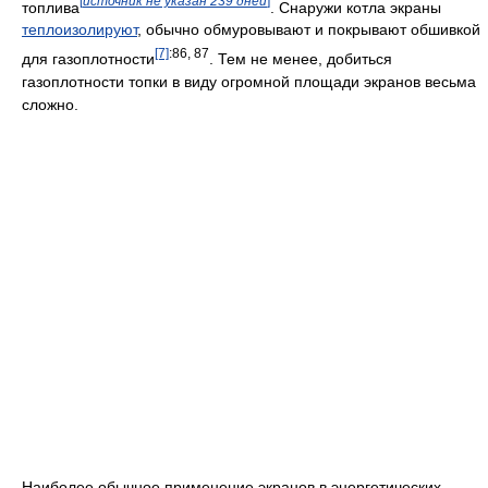
горелок
поток излучения настолько высок, что экраны
приходится защищать там
огнеупорными
обмазками; чтобы
они держались, а также для улучшения теплообмена, к трубам
привариваются со стороны топки шипы или плавники. Также
есть опыт применения необмазанных труб с плавниками
внутри топки для защиты труб от действия высокоабразивного
[
источник не указан 239 дней
]
топлива
. Снаружи котла экраны
теплоизолируют
, обычно обмуровывают и покрывают обшивкой
[7]
:86, 87
для газоплотности
. Тем не менее, добиться
газоплотности топки в виду огромной площади экранов весьма
сложно.