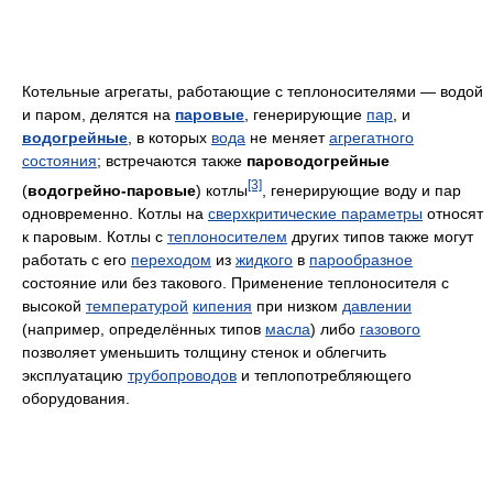
Котельные агрегаты, работающие с теплоносителями — водой
и паром, делятся на
паровые
, генерирующие
пар
, и
водогрейные
, в которых
вода
не меняет
агрегатного
состояния
; встречаются также
пароводогрейные
[3]
(
водогрейно-паровые
) котлы
, генерирующие воду и пар
одновременно. Котлы на
сверхкритические параметры
относят
к паровым. Котлы с
теплоносителем
других типов также могут
работать с его
переходом
из
жидкого
в
парообразное
состояние или без такового. Применение теплоносителя с
высокой
температурой
кипения
при низком
давлении
(например, определённых типов
масла
) либо
газового
позволяет уменьшить толщину стенок и облегчить
эксплуатацию
трубопроводов
и теплопотребляющего
оборудования.