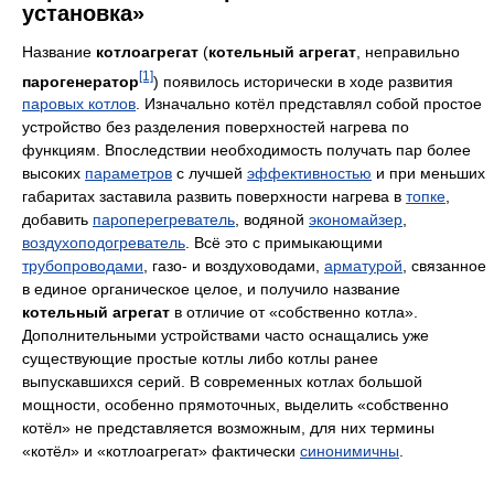
установка»
Название
котлоагрегат
(
котельный агрегат
, неправильно
[1]
парогенератор
) появилось исторически в ходе развития
паровых котлов
. Изначально котёл представлял собой простое
устройство без разделения поверхностей нагрева по
функциям. Впоследствии необходимость получать пар более
высоких
параметров
с лучшей
эффективностью
и при меньших
габаритах заставила развить поверхности нагрева в
топке
,
добавить
пароперегреватель
, водяной
экономайзер
,
воздухоподогреватель
. Всё это с примыкающими
трубопроводами
, газо- и воздуховодами,
арматурой
, связанное
в единое органическое целое, и получило название
котельный агрегат
в отличие от «собственно котла».
Дополнительными устройствами часто оснащались уже
существующие простые котлы либо котлы ранее
выпускавшихся серий. В современных котлах большой
мощности, особенно прямоточных, выделить «собственно
котёл» не представляется возможным, для них термины
«котёл» и «котлоагрегат» фактически
синонимичны
.