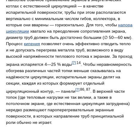
Наиболее обычное применение экранов в энергетических
котлах с естественной циркуляцией — в качестве
испарительной поверхности; трубы при этом располагаются
вертикально с минимальным числом гибов, коллектора, в
которые они вварены — горизонтально. Для того, чтобы
напора
циркуляции
хватало на преодоление сопротивления экрана,
диаметр труб должен быть достаточно большим (∅ 50—60 мм).
Процесс
кипения
позволяет очень эффективно отводить тепло
и не допускать перегрева металла труб, возможного в виду
высокой напряжённости теплового потока к экранам. За проход
[7]
:14
экрана испаряется 4—25 % воды
. Чтобы неравномерность
обогрева различных частей топки меньше сказывалась на
надёжности циркуляции, испарительные экраны делят на
секции, каждая из которых формирует отдельный
[7]
:86, 87
циркуляционный контур, — панели
. В верхней части