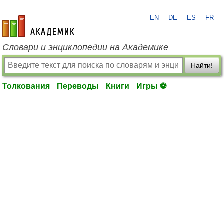
EN
DE
ES
FR
academic.ru
Словари и энциклопедии на Академике
Найти!
Толкования
Переводы
Книги
Игры ⚽