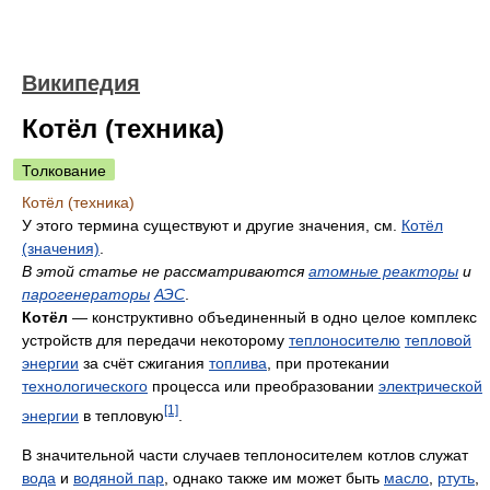
Википедия
Котёл (техника)
Толкование
Котёл (техника)
У этого термина существуют и другие значения, см.
Котёл
(значения)
.
В этой статье не рассматриваются
атомные реакторы
и
парогенераторы
АЭС
.
Котёл
— конструктивно объединенный в одно целое комплекс
устройств для передачи некоторому
теплоносителю
тепловой
энергии
за счёт сжигания
топлива
, при протекании
технологического
процесса или преобразовании
электрической
[1]
энергии
в тепловую
.
В значительной части случаев теплоносителем котлов служат
вода
и
водяной пар
, однако также им может быть
масло
,
ртуть
,