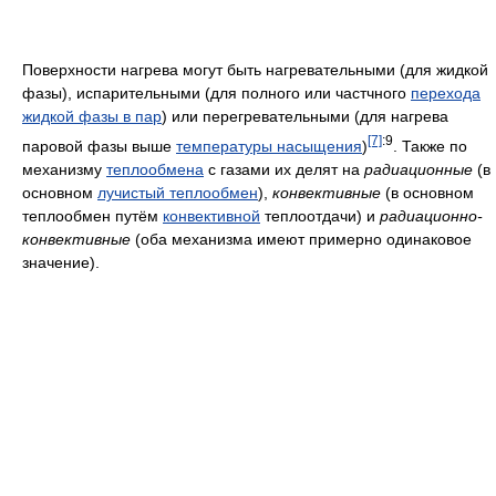
Поверхности нагрева могут быть нагревательными (для жидкой
фазы), испарительными (для полного или частчного
перехода
жидкой фазы в пар
) или перегревательными (для нагрева
[7]
:9
паровой фазы выше
температуры насыщения
)
. Также по
механизму
теплообмена
с газами их делят на
радиационные
(в
основном
лучистый теплообмен
),
конвективные
(в основном
теплообмен путём
конвективной
теплоотдачи) и
радиационно-
конвективные
(оба механизма имеют примерно одинаковое
значение).