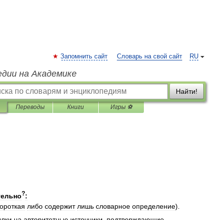
Запомнить сайт
Словарь на свой сайт
RU
едии на Академике
Найти!
Переводы
Книги
Игры ⚽
?
тельно
:
короткая
либо
содержит
лишь
словарное
определение
).
ылки
на
авторитетные
источники
,
подтверждающие