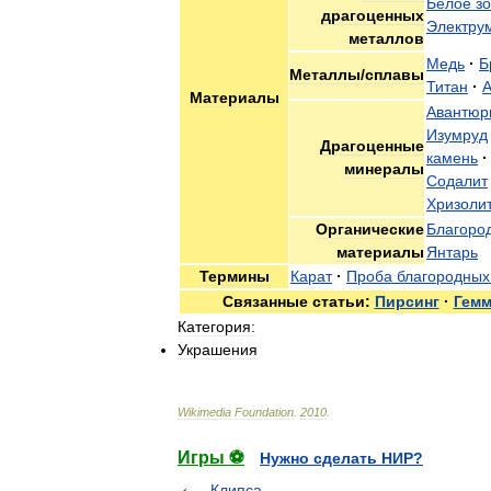
Белое
з
драгоценных
Электру
металлов
Медь
·
Б
Металлы
/
сплавы
Титан
·
А
Материалы
Авантюр
Изумруд
Драгоценные
камень
·
минералы
Содалит
Хризоли
Органические
Благоро
материалы
Янтарь
Термины
Карат
·
Проба
благородных
Связанные
статьи:
Пирсинг
·
Гемм
Категория:
Украшения
Wikimedia
Foundation
.
2010
.
Игры ⚽
Нужно сделать НИР?
Клипса