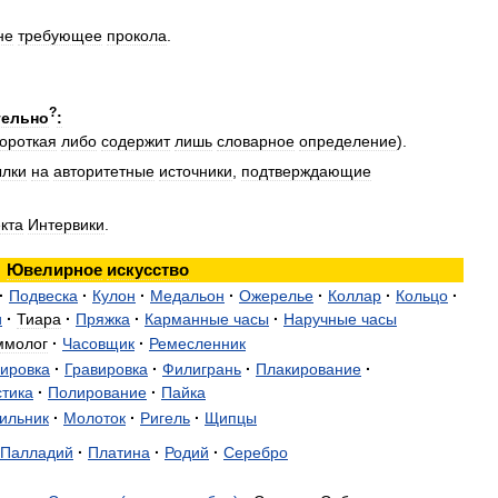
не
требующее
прокола
.
?
тельно
:
короткая
либо
содержит
лишь
словарное
определение
).
ылки
на
авторитетные
источники
,
подтверждающие
кта
Интервики
.
Ювелирное
искусство
·
Подвеска
·
Кулон
·
Медальон
·
Ожерелье
·
Коллар
·
Кольцо
·
и
·
Тиара
·
Пряжка
·
Карманные
часы
·
Наручные
часы
ммолог
·
Часовщик
·
Ремесленник
ировка
·
Гравировка
·
Филигрань
·
Плакирование
·
тика
·
Полирование
·
Пайка
ильник
·
Молоток
·
Ригель
·
Щипцы
Палладий
·
Платина
·
Родий
·
Серебро