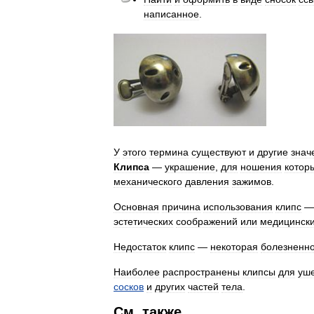
написанное
.
У
этого
термина
существуют
и
другие
знач
Клипса
—
украшение
,
для
ношения
котор
механического
давления
зажимов
.
Основная
причина
использования
клипс
эстетических
соображений
или
медицинск
Недостаток
клипс
—
некоторая
болезненно
Наиболее
распространены
клипсы
для
уш
сосков
и
других
частей
тела
.
См
.
также