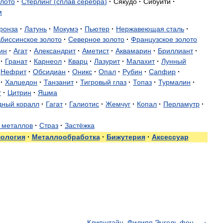
олото
·
Стерлинг
(
сплав
серебра
)
·
Сякудо
·
Сибуити
·
м
ронза
·
Латунь
·
Мокумэ
·
Пьютер
·
Нержавеющая
сталь
·
биссинское
золото
·
Северное
золото
·
Французское
золото
ин
·
Агат
·
Александрит
·
Аметист
·
Аквамарин
·
Бриллиант
·
·
Гранат
·
Карнеол
·
Кварц
·
Лазурит
·
Малахит
·
Лунный
Нефрит
·
Обсидиан
·
Оникс
·
Опал
·
Рубин
·
Сапфир
·
·
Халцедон
·
Танзанит
·
Тигровый
глаз
·
Топаз
·
Турмалин
·
т
·
Цитрин
·
Яшма
дный
коралл
·
Гагат
·
Галиотис
·
Жемчуг
·
Копал
·
Перламутр
·
металлов
·
Страз
·
Застёжка
ология
·
Металлообработка
·
Бижутерия
·
Аксессуар
Клипштайн, Филипп Энгель фон