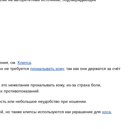
ения
,
см
.
Клипса
.
ых
не
требуется
прокалывать
кожу
,
так
как
они
держатся
за
счёт
—
это
нежелание
прокалывать
кожу
,
из
-
за
страха
боли
,
их
противопоказаний
.
сть
или
небольшое
неудобство
при
ношении
.
ей
,
но
также
клипсы
используются
как
украшение
для
носа
,