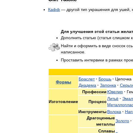
Кафф
—
другой
тип
украшения
для
ушей
,
Для
улучшения
этой
статьи
жела
Дополнить
статью
(
статья
слишком
Найти
и
оформить
в
виде
сносок
сс
написанное
.
Проставить
интервики
в
рамках
прое
Браслет
·
Брошь
·
Цепочка
Формы
Диадема
·
Запонка
·
Серьг
Профессии
Ювелир
·
Ге
Литьё
·
Эмал
Изготовление
Процесс
Металлоплас
Инструменты
Волока
·
Нап
Драгоценные
Золото
·
металлы
Сплавы