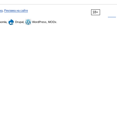
ка
,
Реклама на сайте
18+
omla,
Drupal,
WordPress, MODx.