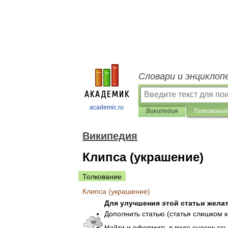
Словари и энциклоп
academic.ru
Википедия
Толкования
Википедия
Клипса (украшение)
Толкование
Клипса
(
украшение
)
Для
улучшения
этой
статьи
жела
Дополнить
статью
(
статья
слишком
Найти
и
оформить
в
виде
сносок
сс