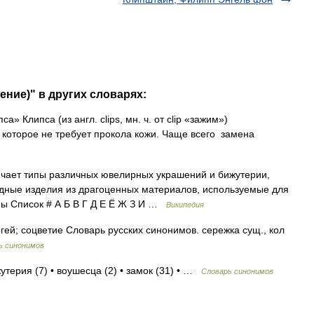
ение)" в других словарях:
» Клипса (из англ. clips, мн. ч. от clip «зажим»)
которое не требует прокола кожи. Чаще всего замена
чает типы различных ювелирных украшений и бижутерии,
адные изделия из драгоценных материалов, используемые для
ны Список # А Б В Г Д Е Ё Ж З И …
Википедия
гей; соцветие Словарь русских синонимов. сережка сущ., кол
ь синонимов
утерия (7) • воушесца (2) • замок (31) • …
Словарь синонимов