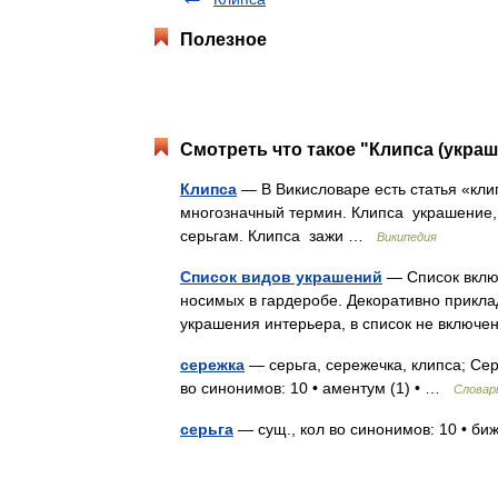
Полезное
Смотреть что такое "Клипса (украш
Клипса
— В Викисловаре есть статья «клипса
многозначный термин. Клипса украшение, 
серьгам. Клипса зажи …
Википедия
Список видов украшений
— Список вклю
носимых в гардеробе. Декоративно прикл
украшения интерьера, в список не включе
сережка
— серьга, сережечка, клипса; Сер
во синонимов: 10 • аментум (1) • …
Словар
серьга
— сущ., кол во синонимов: 10 • биж