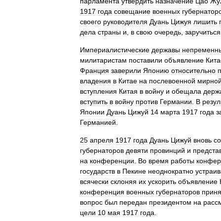
парламента
утвердить
назначение
Цао
Жу
1917
года
совещание
военных
губернатор
своего
руководителя
Дуань
Цижуя
лишить
дела
страны
и
,
в
свою
очередь
,
заручиться
Империалистические
державы
непременн
милитаристам
поставили
объявление
Кит
Франция
заверили
Японию
относительно
владения
в
Китае
на
послевоенной
мирно
вступления
Китая
в
войну
и
обещала
держ
вступить
в
войну
против
Германии
.
В
резул
Японии
Дуань
Цижуй
14
марта
1917
года
з
Германией
.
25
апреля
1917
года
Дуань
Цижуй
вновь
со
губернаторов
девяти
провинций
и
предста
на
конференции
.
Во
время
работы
конфер
государств
в
Пекине
неоднократно
устраи
всячески
склоняя
их
ускорить
объявление
конференция
военных
губернаторов
прин
вопрос
был
передан
президентом
на
расс
цели
10
мая
1917
года
.