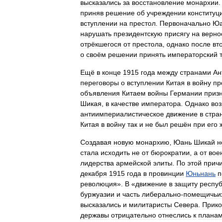
высказались
за
восстановление
монархии
приняв
решение
об
учреждении
конституц
вступлении
на
престол
.
Первоначально
Юа
нарушать
президентскую
присягу
на
верно
отрёкшегося
от
престола
,
однако
после
вт
о
своём
решении
принять
императорский
Ещё
в
конце
1915
года
между
странами
Ан
переговоры
о
вступлении
Китая
в
войну
пр
объявления
Китаем
войны
Германии
приз
Шикая
,
в
качестве
императора
.
Однако
во
антиимпериалистическое
движение
в
стра
Китая
в
войну
так
и
не
был
решён
при
его
Создавая
новую
монархию
,
Юань
Шикай
н
стала
исходить
не
от
бюрократии
,
а
от
вое
лидерства
армейской
элиты
.
По
этой
прич
декабря
1915
года
в
провинции
Юньнань
п
революция
».
В
«
движение
в
защиту
респуб
буржуазии
и
часть
либерально
-
помещичьи
высказались
и
милитаристы
Севера
.
Прик
державы
отрицательно
отнеслись
к
плана