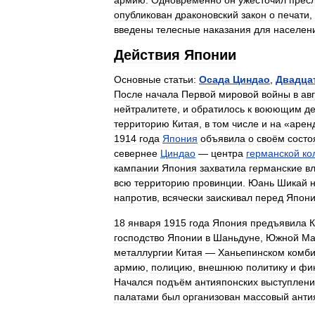
армию
.
Одновременно
он
ужесточил
прес
опубликован
драконовский
закон
о
печати
,
введены
телесные
наказания
для
населен
Действия
Японии
Основные
статьи:
Осада
Циндао
,
Двадца
После
начала
Первой
мировой
войны
в
ав
нейтралитете
,
и
обратилось
к
воюющим
д
территорию
Китая
,
в
том
числе
и
на
«
арен
1914
года
Япония
объявила
о
своём
состо
севернее
Циндао
—
центра
германской
ко
кампании
Япония
захватила
германские
в
всю
территорию
провинции
.
Юань
Шикай
напротив
,
всячески
заискивал
перед
Япон
18
января
1915
года
Япония
предъявила
господство
Японии
в
Шаньдуне
,
Южной
Ма
металлургии
Китая
—
Ханьепинском
комби
армию
,
полицию
,
внешнюю
политику
и
фи
Начался
подъём
антияпонских
выступлен
палатами
был
организован
массовый
анти