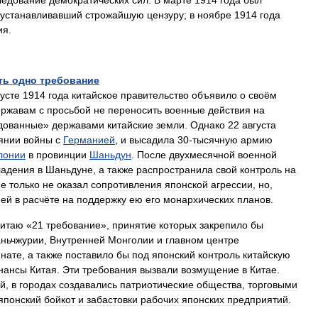
ледование
демократических
сил
.
В
марте
1914
года
был
устанавливавший
строжайшую
цензуру
;
в
ноябре
1914
года
ия
.
ть
одно
требование
густе
1914
года
китайское
правительство
объявило
о
своём
ержавам
с
просьбой
не
переносить
военные
действия
на
дованные
»
державами
китайские
земли
.
Однако
22
августа
янии
войны
с
Германией
,
и
высадила
30
-
тысячную
армию
лонии
в
провинции
Шаньдун
.
После
двухмесячной
военной
ладения
в
Шаньдуне
,
а
также
распространила
свой
контроль
на
не
только
не
оказал
сопротивления
японской
агрессии
,
но
,
ией
в
расчёте
на
поддержку
ею
его
монархических
планов
.
Китаю
«
21
требование
»,
принятие
которых
закрепило
бы
ньчжурии
,
Внутренней
Монголии
и
главном
центре
нате
,
а
также
поставило
бы
под
японский
контроль
китайскую
нансы
Китая
.
Эти
требования
вызвали
возмущение
в
Китае
.
ий
,
в
городах
создавались
патриотические
общества
,
торговыми
японский
бойкот
и
забастовки
рабочих
японских
предприятий
.