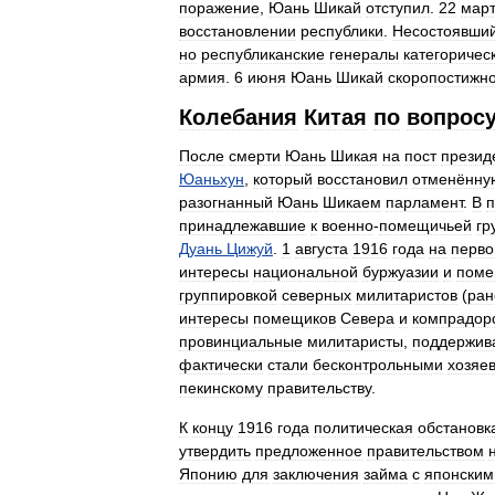
поражение
,
Юань
Шикай
отступил
.
22
мар
восстановлении
республики
.
Несостоявши
но
республиканские
генералы
категоричес
армия
.
6
июня
Юань
Шикай
скоропостижн
Колебания
Китая
по
вопрос
После
смерти
Юань
Шикая
на
пост
презид
Юаньхун
,
который
восстановил
отменённу
разогнанный
Юань
Шикаем
парламент
.
В
п
принадлежавшие
к
военно
-
помещичьей
гр
Дуань
Цижуй
.
1
августа
1916
года
на
перво
интересы
национальной
буржуазии
и
поме
группировкой
северных
милитаристов
(
ран
интересы
помещиков
Севера
и
компрадор
провинциальные
милитаристы
,
поддержив
фактически
стали
бесконтрольными
хозяе
пекинскому
правительству
.
К
концу
1916
года
политическая
обстановк
утвердить
предложенное
правительством
Японию
для
заключения
займа
с
японским