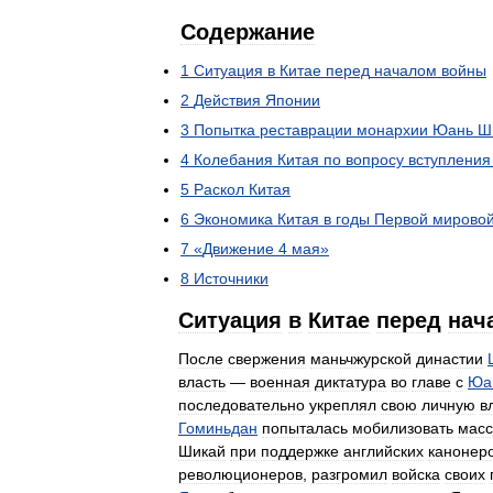
Содержание
1
Ситуация
в
Китае
перед
началом
войны
2
Действия
Японии
3
Попытка
реставрации
монархии
Юань
Ш
4
Колебания
Китая
по
вопросу
вступления
5
Раскол
Китая
6
Экономика
Китая
в
годы
Первой
мирово
7
«
Движение
4
мая
»
8
Источники
Ситуация
в
Китае
перед
нач
После
свержения
маньчжурской
династии
власть
—
военная
диктатура
во
главе
с
Юа
последовательно
укреплял
свою
личную
в
Гоминьдан
попыталась
мобилизовать
мас
Шикай
при
поддержке
английских
канонер
революционеров
,
разгромил
войска
своих