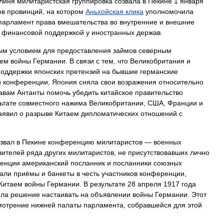
линя
милитаристская
группировка
созвала
в
Пекине
1
января
ов
провинций
,
на
котором
Аньхойская
клика
уполномочила
парламент
права
вмешательства
во
внутренние
и
внешние
финансовой
поддержкой
у
иностранных
держав
.
ым
условием
для
предоставления
займов
северным
аем
войны
Германии
.
В
связи
с
тем
,
что
Великобритания
и
поддержки
японских
претензий
на
бывшие
германские
й
конференции
,
Япония
сняла
свои
возражения
относительно
авам
Антанты
помочь
убедить
китайское
правительство
ьтате
совместного
нажима
Великобритании
,
США
,
Франции
и
аявил
о
разрыве
Китаем
дипломатических
отношений
с
звал
в
Пекине
конференцию
милитаристов
—
военных
вителей
ряда
других
милитаристов
,
не
присутствовавших
лично
енции
американский
посланник
и
посланники
союзных
вали
приёмы
и
банкеты
в
честь
участников
конференции
,
Китаем
войны
Германии
.
В
результате
28
апреля
1917
года
яла
решение
настаивать
на
объявлении
войны
Германии
.
Этот
мотрение
нижней
палаты
парламента
,
собравшейся
для
этой