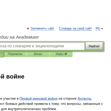
Запомнить сайт
Словарь на свой сайт
RU
едии на Академике
Найти!
Переводы
Книги
Игры ⚽
ой войне
ое
участие
в
Первой
мировой
войне
на
стороне
Антанты
,
ест
боевых
действий
привела
к
тому
,
что
вопросы
,
связанные
с
для
внутриполитических
проблем
.