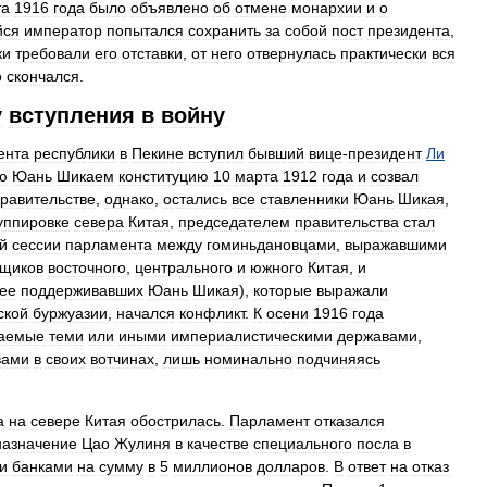
та
1916
года
было
объявлено
об
отмене
монархии
и
о
йся
император
попытался
сохранить
за
собой
пост
президента
,
ки
требовали
его
отставки
,
от
него
отвернулась
практически
вся
о
скончался
.
у
вступления
в
войну
ента
республики
в
Пекине
вступил
бывший
вице
-
президент
Ли
ю
Юань
Шикаем
конституцию
10
марта
1912
года
и
созвал
равительстве
,
однако
,
остались
все
ставленники
Юань
Шикая
,
уппировке
севера
Китая
,
председателем
правительства
стал
й
сессии
парламента
между
гоминьдановцами
,
выражавшими
щиков
восточного
,
центрального
и
южного
Китая
,
и
ее
поддерживавших
Юань
Шикая
),
которые
выражали
ской
буржуазии
,
начался
конфликт
.
К
осени
1916
года
аемые
теми
или
иными
империалистическими
державами
,
вами
в
своих
вотчинах
,
лишь
номинально
подчиняясь
а
на
севере
Китая
обострилась
.
Парламент
отказался
назначение
Цао
Жулиня
в
качестве
специального
посла
в
и
банками
на
сумму
в
5
миллионов
долларов
.
В
ответ
на
отказ