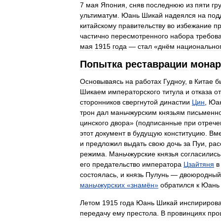
7
мая
Япония
,
сняв
последнюю
из
пяти
гр
ультиматум
.
Юань
Шикай
надеялся
на
под
китайскому
правительству
во
избежание
п
частично
пересмотренного
набора
требов
мая
1915
года
—
стал
«
днём
национально
Попытка
реставрации
монар
Основываясь
на
работах
Гудноу
,
в
Китае
б
Шикаем
императорского
титула
и
отказа
от
сторонников
свергнутой
династии
Цин
,
Юа
трон
дал
маньчжурским
князьям
письменн
цинского
двора
» (
подписанные
при
отрече
этот
документ
в
будущую
конституцию
.
Вме
и
предложил
выдать
свою
дочь
за
Пуи
,
рас
режима
.
Маньчжурские
князья
согласились
его
предательство
императора
Цзайтяня
в
состоялась
,
и
князь
Пулунь
—
двоюродный
маньчжурских
«
знамён
»
обратился
к
Юань
Летом
1915
года
Юань
Шикай
инспириров
передачу
ему
престола
.
В
провинциях
про