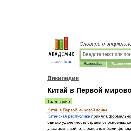
Словари и энциклоп
academic.ru
Википедия
Толкования
Википедия
Китай в Первой миров
Толкование
Китай
в
Первой
мировой
войне
Китайская
республика
приняла
формальн
однако
удалённость
страны
от
основных
м
участием
в
войне
,
в
основном
были
фоном