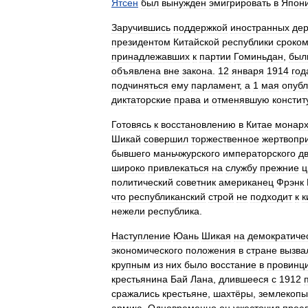
Ятсен
был
вынужден
эмигрировать
в
Япон
Заручившись
поддержкой
иностранных
де
президентом
Китайской
республики
сроко
принадлежавших
к
партии
Гоминьдан
,
был
объявлена
вне
закона
.
12
января
1914
год
подчиняться
ему
парламент
,
а
1
мая
опубл
диктаторские
права
и
отменявшую
консти
Готовясь
к
восстановлению
в
Китае
монарх
Шикай
совершил
торжественное
жертвопр
бывшего
маньчжурского
императорского
д
широко
привлекаться
на
службу
прежние
ц
политический
советник
американец
Фрэнк
что
республиканский
строй
не
подходит
к
к
нежели
республика
.
Наступление
Юань
Шикая
на
демократиче
экономического
положения
в
стране
вызва
крупным
из
них
было
восстание
в
провинц
крестьянина
Бай
Лана
,
длившееся
с
1912
сражались
крестьяне
,
шахтёры
,
землекопы