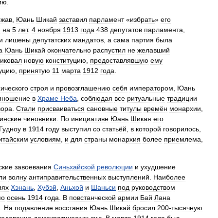
ию
.
ржав
,
Юань
Шикай
заставил
парламент
«
избрать
»
его
м
на
5
лет
.
4
ноября
1913
года
438
депутатов
парламента
,
и
лишены
депутатских
мандатов
,
а
сама
партия
была
а
Юань
Шикай
окончательно
распустил
не
желавший
иковал
новую
конституцию
,
предоставлявшую
ему
туцию
,
принятую
11
марта
1912
года
.
ического
строя
и
провозглашению
себя
императором
,
Юань
иношение
в
Храме
Неба
,
соблюдая
все
ритуальные
традиции
вора
.
Стали
присваиваться
сановные
титулы
времён
монархии
,
инские
чиновники
.
По
инициативе
Юань
Шикая
его
Гудноу
в
1914
году
выступил
со
статьёй
,
в
которой
говорилось
,
итайским
условиям
,
и
для
страны
монархия
более
приемлема
,
ские
завоевания
Синьхайской
революции
и
ухудшение
ли
волну
антиправительственных
выступлений
.
Наиболее
иях
Хэнань
,
Хубэй
,
Аньхой
и
Шаньси
под
руководством
по
осень
1914
года
.
В
повстанческой
армии
Бай
Лана
.
На
подавление
восстания
Юань
Шикай
бросил
200
-
тысячную