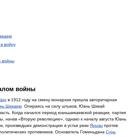
икаем
в
войну
й
войны
алом
войны
Цин
в
1912
году
на
смену
монархии
пришла
авторитарная
нь
Шикаем
.
Опираясь
на
силу
штыков
,
Юань
Шикай
ласть
.
Когда
начался
период
юаньшикаевской
реакции
,
партия
сы
,
начав
«
Вторую
революцию
»,
однако
к
началу
августа
Юань
ок
,
произведших
демонстрацию
в
устье
реки
Янцзы
против
политических
противников
.
Основатель
Гоминьдана
Сунь