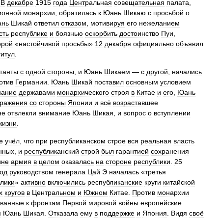
.
В
декабре
1915
года
Центральная
совещательная
палата
,
ионной
монархии
,
обратилась
к
Юань
Шикаю
с
просьбой
о
нь
Шикай
ответил
отказом
,
мотивируя
его
нежеланием
сть
республике
и
боязнью
оскорбить
достоинство
Пуи
,
орой
«
настойчивой
просьбы
»
12
декабря
официально
объявил
титул
.
танты
с
одной
стороны
,
и
Юань
Шикаем
—
с
другой
,
начались
отив
Германии
.
Юань
Шикай
поставил
основным
условием
нание
державами
монархического
строя
в
Китае
и
его
,
Юань
зражения
со
стороны
Японии
и
всё
возраставшее
не
отвлекли
внимание
Юань
Шикая
,
и
вопрос
о
вступлении
жизни
.
е
учёл
,
что
при
республиканском
строе
вся
реальная
власть
нных
,
и
республиканский
строй
был
гарантией
сохранения
ине
армия
в
целом
оказалась
на
стороне
республики
.
25
од
руководством
генерала
Цай
Э
началась
«
третья
лики
»
активно
включились
республиканские
круги
китайской
х
кругов
в
Центральном
и
Южном
Китае
.
Против
монархии
ованные
к
фронтам
Первой
мировой
войны
европейские
м
Юань
Шикая
.
Отказала
ему
в
поддержке
и
Япония
.
Видя
своё