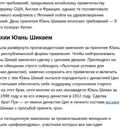
упп
требований
,
предъявила
китайскому
правительству
держку
США
,
Англии
и
Франции
,
однако
те
посоветовали
рямого
конфликта
с
Японией
пойти
на
удовлетворение
аний
.
День
принятия
Юань
Шикаем
японских
требований
—
9
го
позора
»
Китая
.
хии
Юань
Шикаем
ыла
развёрнута
пропагандистская
кампания
за
принятие
Юань
республиканской
формы
правления
.
Чтобы
нейтрализовать
нь
Шикай
заключил
сделку
с
цинским
двором
.
Претендент
на
ое
обещание
строго
соблюдать
«
Льготные
условия
для
нии
династии
),
навечно
сохранить
его
привилегии
и
включить
сте
с
тем
Юань
Шикай
пытался
породниться
с
династией
Цин
считывая
обеспечить
себе
поддержку
сторонников
старого
на
этот
брак
,
хотя
многие
из
них
ненавидели
Юань
Шикая
за
1898
году
и
за
его
измену
династии
в
1912
году
.
Сделка
брат
Пуи
—
от
имени
династии
Цин
и
личного
состава
восьми
Шикаю
с
просьбой
принять
трон
.
ал
петиционную
кампанию
за
провозглашение
монархии
и
шли
«
референдумы
»,
участники
которых
все
как
один