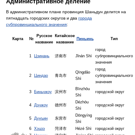
Административное деление
В административном плане провинция Шаньдун делится на
пятнадцать городских округов и два
города
субпровинциального значения
:
Русское
Китайское
Карта
№
Пиньинь
Тип
название
название
город
1
Цзинань
济南市
Jǐnán Shì
субпровинциального
значения
город
Qīngdǎo
2
Циндао
青岛市
субпровинциального
Shì
значения
Bīnzhōu
3
Биньчжоу
滨州市
городской округ
Shì
Dézhōu
4
Дэчжоу
德州市
городской округ
Shì
Dōngyíng
5
Дунъин
东营市
городской округ
Shì
6
Хэцзэ
菏泽市
Hézé Shì
городской округ