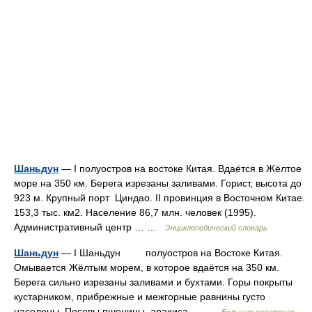
Шаньдун
— I полуостров на востоке Китая. Вдаётся в Жёлтое
море на 350 км. Берега изрезаны заливами. Горист, высота до
923 м. Крупный порт Циндао. II провинция в Восточном Китае.
153,3 тыс. км2. Население 86,7 млн. человек (1995).
Административный центр … …
Энциклопедический словарь
Шаньдун
— I Шаньдун полуостров на Востоке Китая.
Омывается Жёлтым морем, в которое вдаётся на 350 км.
Берега сильно изрезаны заливами и бухтами. Горы покрыты
кустарником, прибрежные и межгорные равнины густо
населены. Посевы пшеницы, арахиса,… …