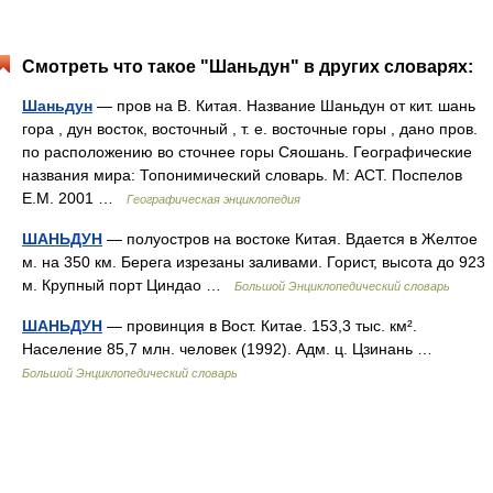
Смотреть что такое "Шаньдун" в других словарях:
Шаньдун
— пров на В. Китая. Название Шаньдун от кит. шань
гора , дун восток, восточный , т. е. восточные горы , дано пров.
по расположению во сточнее горы Сяошань. Географические
названия мира: Топонимический словарь. М: АСТ. Поспелов
Е.М. 2001 …
Географическая энциклопедия
ШАНЬДУН
— полуостров на востоке Китая. Вдается в Желтое
м. на 350 км. Берега изрезаны заливами. Горист, высота до 923
м. Крупный порт Циндао …
Большой Энциклопедический словарь
ШАНЬДУН
— провинция в Вост. Китае. 153,3 тыс. км².
Население 85,7 млн. человек (1992). Адм. ц. Цзинань …
Большой Энциклопедический словарь