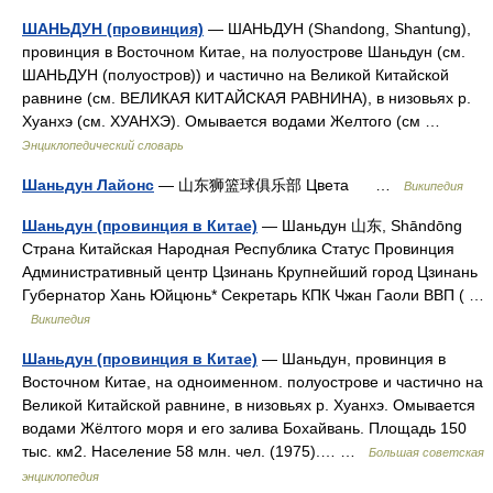
ШАНЬДУН (провинция)
— ШАНЬДУН (Shandong, Shantung),
провинция в Восточном Китае, на полуострове Шаньдун (см.
ШАНЬДУН (полуостров)) и частично на Великой Китайской
равнине (см. ВЕЛИКАЯ КИТАЙСКАЯ РАВНИНА), в низовьях р.
Хуанхэ (см. ХУАНХЭ). Омывается водами Желтого (см …
Энциклопедический словарь
Шаньдун Лайонс
— 山东狮篮球俱乐部 Цвета …
Википедия
Шаньдун (провинция в Китае)
— Шаньдун 山东, Shāndōng
Страна Китайская Народная Республика Статус Провинция
Административный центр Цзинань Крупнейший город Цзинань
Губернатор Хань Юйцюнь* Секретарь КПК Чжан Гаоли ВВП ( …
Википедия
Шаньдун (провинция в Китае)
— Шаньдун, провинция в
Восточном Китае, на одноименном. полуострове и частично на
Великой Китайской равнине, в низовьях р. Хуанхэ. Омывается
водами Жёлтого моря и его залива Бохайвань. Площадь 150
тыс. км2. Население 58 млн. чел. (1975).… …
Большая советская
энциклопедия