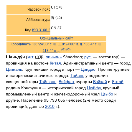
UTC+8
Часовой пояс
鲁 (Lǔ)
Аббревиатура
CN-37
Код
ISO 3166-2
Официальный сайт
Координаты
:
36°24′00″ с. ш.
118°24′00″ в. д.
/
36.4° с. ш.
(G)
(O)
118.4° в. д.
Шаньду́н
(
кит.
山东
,
пиньинь
Shāndōng
;
рус.
— восток гор) —
провинция на востоке
Китая
. Административный центр — город
Цзинань
. Крупнейший город и порт —
Циндао
. Прочие крупные
и исторически значимые города:
Тайань
у подножия
священной горы
Тайшань
,
Вэйфан
, курорты
Вэйхай
и
Янтай
,
родина Конфуция — исторический город
Цюйфу
, крупный
промышленный центр и железнодорожный узел
Цзыбо
и
другие. Население 95 793 065 человек (2-е место среди
провинций; данные
2010
г.).