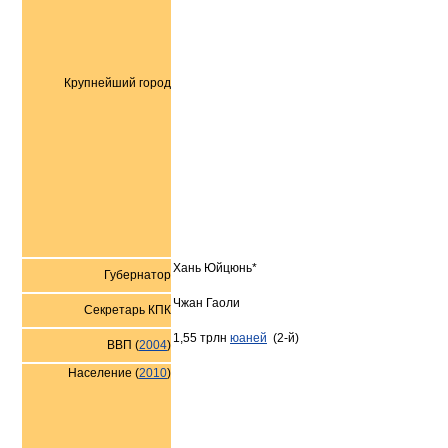
Крупнейший город
Хань Юйцюнь*
Губернатор
Чжан Гаоли
Секретарь КПК
1,55 трлн
юаней
(2-й)
ВВП (
2004
)
Население (
2010
)