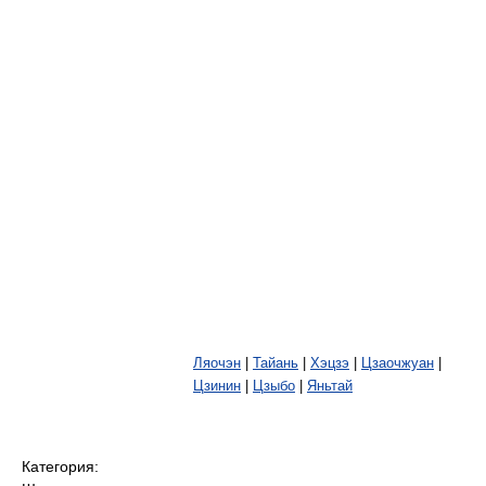
Ляочэн
|
Тайань
|
Хэцзэ
|
Цзаочжуан
|
Цзинин
|
Цзыбо
|
Яньтай
Категория: