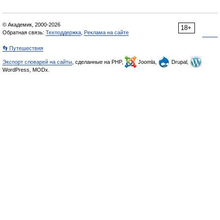
© Академик, 2000-2026
18+
Обратная связь:
Техподдержка
,
Реклама на сайте
👣 Путешествия
Экспорт словарей на сайты
, сделанные на PHP,
Joomla,
Drupal,
WordPress, MODx.