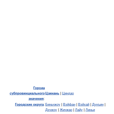
Города
субпровинциального
Цзинань
|
Циндао
значения
:
Городские округа
:
Биньчжоу
|
Вэйфан
|
Вэйхай
|
Дунъин
|
Дэчжоу
|
Жичжао
|
Лайу
|
Линьи