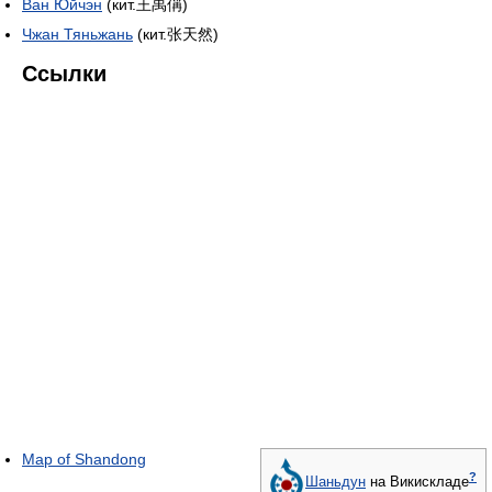
Ван Юйчэн
(кит.王禹偁)
Чжан Тяньжань
(кит.张天然)
Ссылки
Map of Shandong
?
Шаньдун
на Викискладе