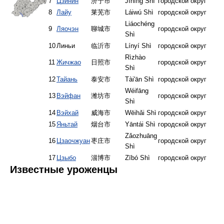
7
Цзинин
济宁市
Jìníng Shì
городской округ
8
Лайу
莱芜市
Láiwú Shì
городской округ
Liáochéng
9
Ляочэн
聊城市
городской округ
Shì
10
Линьи
临沂市
Línyí Shì
городской округ
Rìzhào
11
Жичжао
日照市
городской округ
Shì
12
Тайань
泰安市
Tài'ān Shì
городской округ
Wéifāng
13
Вэйфан
潍坊市
городской округ
Shì
14
Вэйхай
威海市
Wēihǎi Shì
городской округ
15
Яньтай
烟台市
Yāntái Shì
городской округ
Zǎozhuāng
16
Цзаочжуан
枣庄市
городской округ
Shì
17
Цзыбо
淄博市
Zībó Shì
городской округ
Известные уроженцы