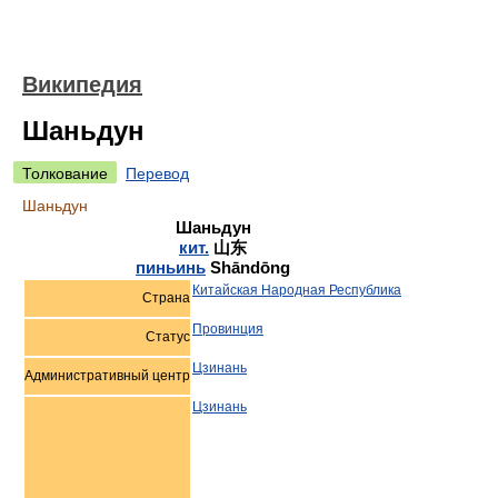
Википедия
Шаньдун
Толкование
Перевод
Шаньдун
Шаньдун
кит.
山东
пиньинь
Shāndōng
Китайская Народная Республика
Страна
Провинция
Статус
Цзинань
Административный центр
Цзинань