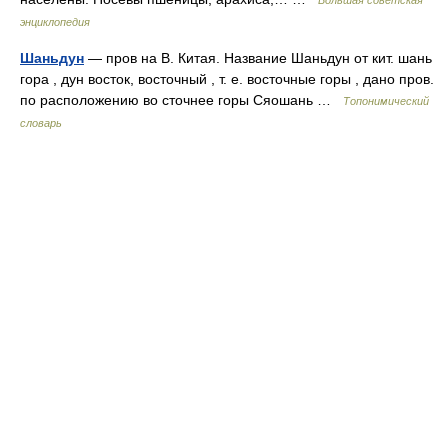
Большая советская
энциклопедия
Шаньдун
— пров на В. Китая. Название Шаньдун от кит. шань
гора , дун восток, восточный , т. е. восточные горы , дано пров.
по расположению во сточнее горы Сяошань …
Топонимический
словарь