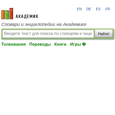
EN
DE
ES
FR
academic.ru
Словари и энциклопедии на Академике
Найти!
Толкования
Переводы
Книги
Игры ⚽