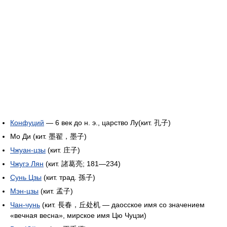
Конфуций
— 6 век до н. э., царство Лу(кит. 孔子)
Мо Ди (кит. 墨翟，墨子)
Чжуан-цзы
(кит. 庄子)
Чжугэ Лян
(кит. 諸葛亮; 181—234)
Сунь Цзы
(кит. трад. 孫子)
Мэн-цзы
(кит. 孟子)
Чан-чунь
(кит. 長春，丘处机 — даосское имя со значением
«вечная весна», мирское имя Цю Чуцзи)