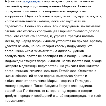
Афганские
моджахеды
, сопровождающие груз, замечают
головной дозор под командованием Марьина. Боевики
определяют численность пограничного наряда и его
вооружение. Один из боевиков предлагает лидеру переждать,
но тот отказывается
«ждать, пока нас тут всех не
перебьют»
. Боевик по имени Али с подручным захватывают
отставшего от своих сослуживцев старшего тылового дозора,
старшего сержанта Кротова, и, угрожая, требуют назвать
место, где наряд пограничников устроится на привал. Кротову
удаётся бежать, но Али говорит своему подручному, что
пограничник
«сам их выведет на привал»
. Догнав
сослуживцев, Кротов не сообщает им о банде, и ночью
моджахеды атакуют пограничников. Завязывается бой, в ходе
которого моджахеды несут потери, но убивают большинство
пограничников, включая капитана Татабекова. Остаются в
живых сбежавший после первых выстрелов Кротов и
отбившиеся от противника Марьин, сержант Гаглидзе и
молодой рядовой. Также бандиты берут в плен радиста,
ефрейтора Печёнкина, от которого под страхом смерти
требуют передачи сообщений в штаб погранотряда, что «всё
нормально».