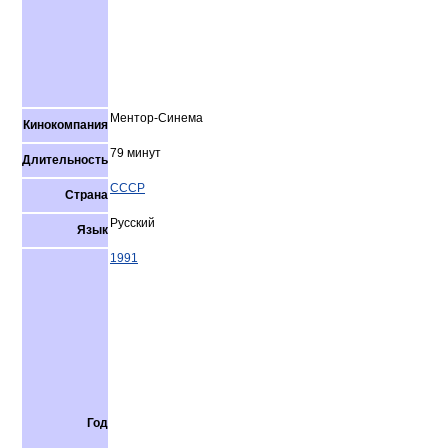
Ментор-Синема
Кинокомпания
79 минут
Длительность
СССР
Страна
Русский
Язык
1991
Год