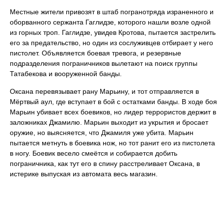
Местные жители привозят в штаб погранотряда израненного и
оборванного сержанта Гаглидзе, которого нашли возле одной
из горных троп. Гаглидзе, увидев Кротова, пытается застрелить
его за предательство, но один из сослуживцев отбирает у него
пистолет. Объявляется боевая тревога, и резервные
подразделения пограничников вылетают на поиск группы
Татабекова и вооруженной банды.
Оксана перевязывает рану Марьину, и тот отправляется в
Мёртвый аул, где вступает в бой с остатками банды. В ходе боя
Марьин убивает всех боевиков, но лидер террористов держит в
заложниках Джамилю. Марьин выходит из укрытия и бросает
оружие, но выясняется, что Джамиля уже убита. Марьин
пытается метнуть в боевика нож, но тот ранит его из пистолета
в ногу. Боевик весело смеётся и собирается добить
пограничника, как тут его в спину расстреливает Оксана, в
истерике выпуская из автомата весь магазин.