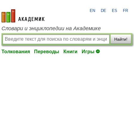
EN
DE
ES
FR
academic.ru
Словари и энциклопедии на Академике
Найти!
Толкования
Переводы
Книги
Игры ⚽