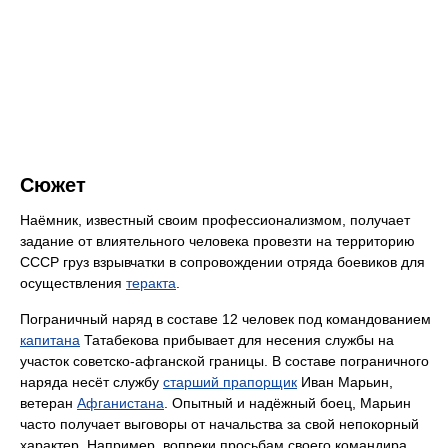
Сюжет
Наёмник, известный своим профессионализмом, получает
задание от влиятельного человека провезти на территорию
СССР груз взрывчатки в сопровождении отряда боевиков для
осуществления
теракта
.
Пограничный наряд в составе 12 человек под командованием
капитана
Татабекова прибывает для несения службы на
участок советско-афганской границы. В составе пограничного
наряда несёт службу
старший прапорщик
Иван Марьин,
ветеран
Афганистана
. Опытный и надёжный боец, Марьин
часто получает выговоры от начальства за свой непокорный
характер. Например, вопреки просьбам своего командира,