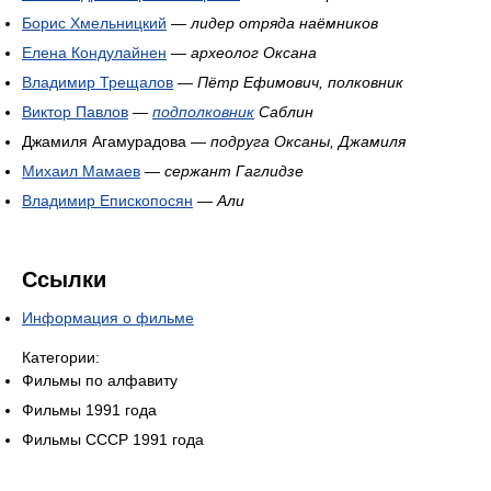
Борис Хмельницкий
—
лидер отряда наёмников
Елена Кондулайнен
—
археолог Оксана
Владимир Трещалов
—
Пётр Ефимович, полковник
Виктор Павлов
—
подполковник
Саблин
Джамиля Агамурадова —
подруга Оксаны, Джамиля
Михаил Мамаев
—
сержант Гаглидзе
Владимир Епископосян
—
Али
Ссылки
Информация о фильме
Категории:
Фильмы по алфавиту
Фильмы 1991 года
Фильмы СССР 1991 года