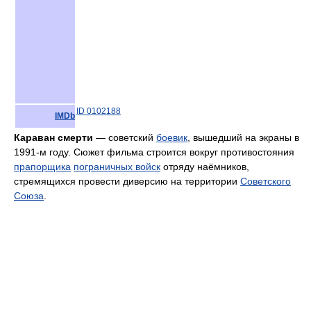
ID 0102188
IMDb
Караван смерти
— советский
боевик
, вышедший на экраны в
1991-м году. Сюжет фильма строится вокруг противостояния
прапорщика
пограничных войск
отряду наёмников,
стремящихся провести диверсию на территории
Советского
Союза
.