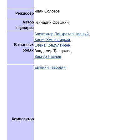
Иван Соловов
Режиссёр
Автор
Геннадий Орешкин
сценария
Александр Панкратов-Черный
,
Борис Хмельницкий
,
В главных
Елена Кондулайнен
,
ролях
Владимир Трещалов,
Виктор Павлов
Евгений Геворгян
Композитор