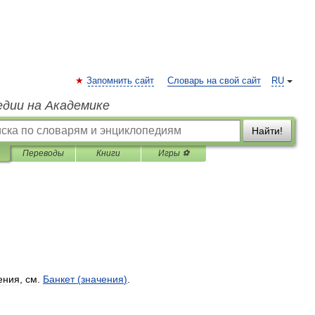
Запомнить сайт
Словарь на свой сайт
RU
едии на Академике
Найти!
Переводы
Книги
Игры ⚽
ения
,
см
.
Банкет
(
значения
)
.