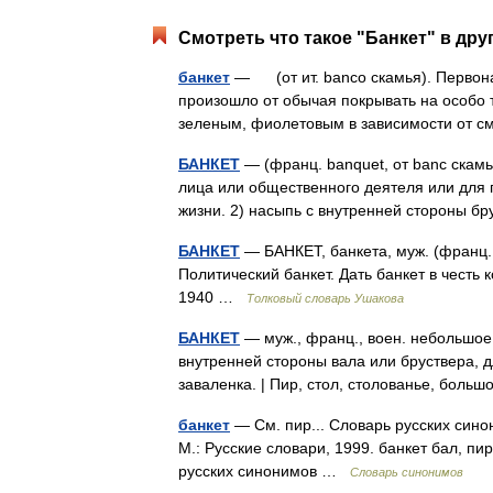
Смотреть что такое "Банкет" в дру
банкет
— (от ит. banco скамья). Первона
произошло от обычая покрывать на особо 
зеленым, фиолетовым в зависимости от 
БАНКЕТ
— (франц. banquet, от banc скамья
лица или общественного деятеля или для 
жизни. 2) насыпь с внутренней стороны 
БАНКЕТ
— БАНКЕТ, банкета, муж. (франц.
Политический банкет. Дать банкет в честь 
1940 …
Толковый словарь Ушакова
БАНКЕТ
— муж., франц., воен. небольшое
внутренней стороны вала или бруствера, д
заваленка. | Пир, стол, столованье, бол
банкет
— См. пир... Словарь русских сино
М.: Русские словари, 1999. банкет бал, пи
русских синонимов …
Словарь синонимов