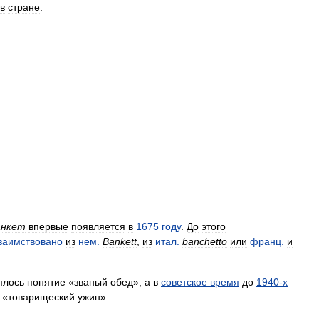
в
стране
.
анкет
впервые
появляется
в
1675
году
.
До
этого
заимствовано
из
нем
.
Bankett
,
из
итал
.
banchetto
или
франц
.
и
ялось
понятие
«
званый
обед
»,
а
в
советское
время
до
1940
-
х
«
товарищеский
ужин
».