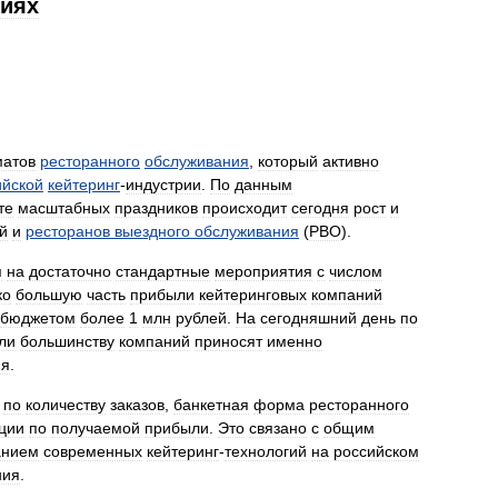
гиях
атов
ресторанного
обслуживания
,
который
активно
ийской
кейтеринг
-
индустрии
.
По
данным
те
масштабных
праздников
происходит
сегодня
рост
и
й
и
ресторанов
выездного
обслуживания
(
РВО
).
я
на
достаточно
стандартные
мероприятия
с
числом
ко
большую
часть
прибыли
кейтеринговых
компаний
бюджетом
более
1
млн
рублей
.
На
сегодняшний
день
по
ли
большинству
компаний
приносят
именно
ия
.
по
количеству
заказов
,
банкетная
форма
ресторанного
ции
по
получаемой
прибыли
.
Это
связано
с
общим
анием
современных
кейтеринг
-
технологий
на
российском
ния
.