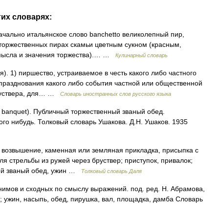
гих словарях:
чально итальянское слово banchetto великолепный пир,
торжественных пирах скамьи цветным сукном (красным,
смысла и значения торжества).… …
Кулинарный словарь
). 1) пиршество, устраиваемое в честь какого либо частного
празднования какого либо события частной или общественной
бруствера, для… …
Словарь иностранных слов русского языка
 banquet). Публичный торжественный званый обед.
кого нибудь. Толковый словарь Ушакова. Д.Н. Ушаков. 1935
 возвышение, каменная или земляная прикладка, присыпка с
ля стрельбы из ружей через бруствер; приступок, привалок;
ьшой званый обед, ужин …
Толковый словарь Даля
нимов и сходных по смыслу выражений. под. ред. Н. Абрамова,
р; ужин, насыпь, обед, пирушка, вал, площадка, дамба Словарь