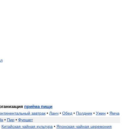
ал
рганизация
приёма
пищи
онтинентальный
завтрак
•
Ланч
•
Обед
•
Полдник
•
Ужин
•
Ямча
йк
•
Пир
•
Фуршет
•
Китайская
чайная
культура
•
Японская
чайная
церемония