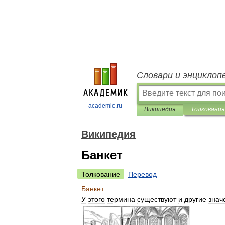
Словари и энциклоп
academic.ru
Википедия
Толкования
Википедия
Банкет
Толкование
Перевод
Банкет
У
этого
термина
существуют
и
другие
знач