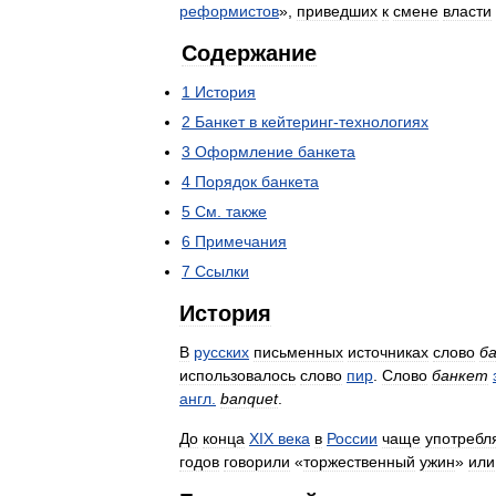
реформистов
»,
приведших
к
смене
власти
Содержание
1
История
2
Банкет
в
кейтеринг
-
технологиях
3
Оформление
банкета
4
Порядок
банкета
5
См
.
также
6
Примечания
7
Ссылки
История
В
русских
письменных
источниках
слово
б
использовалось
слово
пир
.
Слово
банкет
англ
.
banquet
.
До
конца
XIX
века
в
России
чаще
употребл
годов
говорили
«
торжественный
ужин
»
или