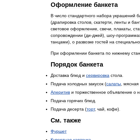
Оформление
банкета
В
число
стандартного
набора
украшений
б
(
драпировка
столов
,
скатерти
,
ленты
и
бан
световое
оформление
,
свечи
,
плакаты
,
ста
сопровождении
(
ди
-
джей
),
шоу
-
программа
танцами
),
о
развозке
гостей
на
специальн
При
оформлении
банкета
по
нижнему
ста
Порядок
банкета
Доставка
блюд
и
сервировка
стола
.
Подача
холодных
закусок
(
салаты
,
мясная
Аперитив
и
торжественное
объявление
о
н
Подача
горячих
блюд
.
Подача
десерта
(
торт
,
чай
,
кофе
).
См
.
также
Фуршет
Кувертная
карточка