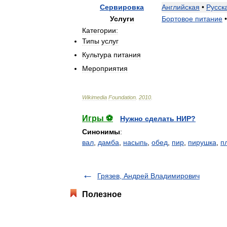
Сервировка
Английская
•
Русск
Услуги
Бортовое
питание
•
Категории:
Типы
услуг
Культура
питания
Мероприятия
Wikimedia
Foundation
.
2010
.
Игры ⚽
Нужно сделать НИР?
Синонимы
:
вал
,
дамба
,
насыпь
,
обед
,
пир
,
пирушка
,
п
Грязев, Андрей Владимирович
Полезное