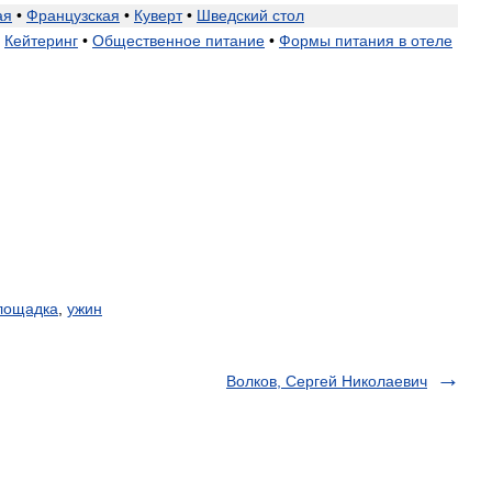
ая
•
Французская
•
Куверт
•
Шведский
стол
Кейтеринг
•
Общественное
питание
•
Формы
питания
в
отеле
лощадка
,
ужин
Волков, Сергей Николаевич