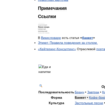
Примечания
Ссылки
В
Викисловаре
есть
статья
«
банкет
»
Этикет
.
Правила
поведения
за
столом
.
«
Кейтеринг
-
Консалтинг
»
Отраслевой
порт
О
Последовательность
Бранч
•
Завтрак
•
К
Форма
Банкет
•
Кофе
-
бре
Культура
Застольные
песни