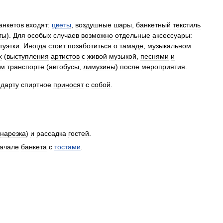
анкетов
входят:
цветы
,
воздушные
шары
,
банкетный
текстиль
ты
).
Для
особых
случаев
возможно
отдельные
аксессуары:
туэтки
.
Иногда
стоит
позаботиться
о
тамаде
,
музыкальном
х
(
выступления
артистов
с
живой
музыкой
,
песнями
и
ом
транспорте
(
автобусы
,
лимузины
)
после
мероприятия
.
ндарту
спиртное
приносят
с
собой
.
нарезка
)
и
рассадка
гостей
.
ачале
банкета
с
тостами
.