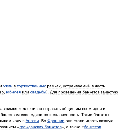
и
ужин
в
торжественных
рамках
,
устраиваемый
в
честь
ер
,
юбилея
или
свадьбы
).
Для
проведения
банкетов
зачастую
равшимся
коллективно
выразить
общие
им
всем
идеи
и
обществом
свое
единство
и
сплоченность
.
Такие
банкеты
льшом
ходу
в
Англии
.
Во
Франции
они
стали
играть
важную
званием
«
гражданских
банкетов
»,
а
также
«
банкетов