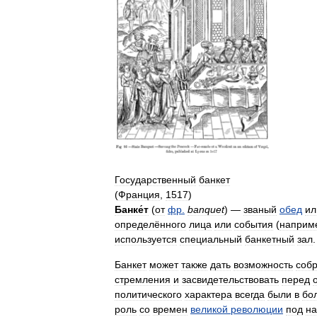
Государственный
банкет
(
Франция
,
1517
)
Банке́т
(
от
фр
.
banquet
) —
званый
обед
ил
определённого
лица
или
события
(
наприм
используется
специальный
банкетный
зал
.
Банкет
может
также
дать
возможность
соб
стремления
и
засвидетельствовать
перед
политического
характера
всегда
были
в
бо
роль
со
времен
великой
революции
под
на