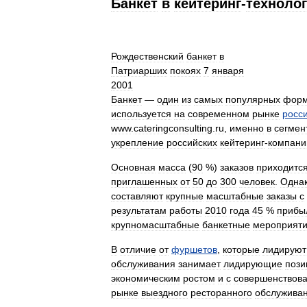
Банкет
в
кейтеринг
-
техноло
Рождественский
банкет
в
Патриарших
покоях
7
января
2001
Банкет
—
один
из
самых
популярных
форм
используется
на
современном
рынке
росс
www
.
cateringconsulting
.
ru
,
именно
в
сегмен
укрепление
российских
кейтеринг
-
компани
Основная
масса
(
90
%)
заказов
приходитс
приглашенных
от
50
до
300
человек
.
Одна
составляют
крупные
масштабные
заказы
с
результатам
работы
2010
года
45
%
прибы
крупномасштабные
банкетные
мероприят
В
отличие
от
фуршетов
,
которые
лидируют
обслуживания
занимает
лидирующие
пози
экономическим
ростом
и
с
совершенствов
рынке
выездного
ресторанного
обслужива