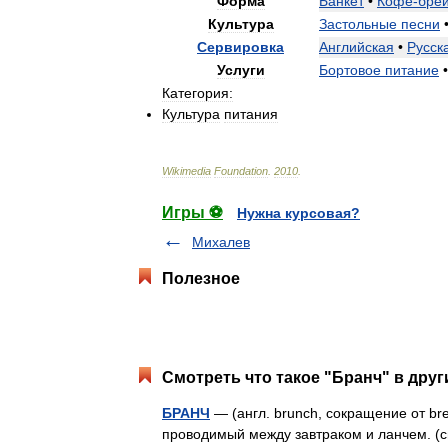
Форма
Банкет
•
Кофе
-
бре
Культура
Застольные
песни
Сервировка
Английская
•
Русск
Услуги
Бортовое
питание
•
Категория:
Культура
питания
Wikimedia
Foundation
.
2010
.
Игры ⚽
Нужна курсовая?
Михалев
Полезное
Смотреть что такое "Бранч" в друг
БРАНЧ
— (англ. brunch, сокращение от bre
проводимый между завтраком и ланчем. 