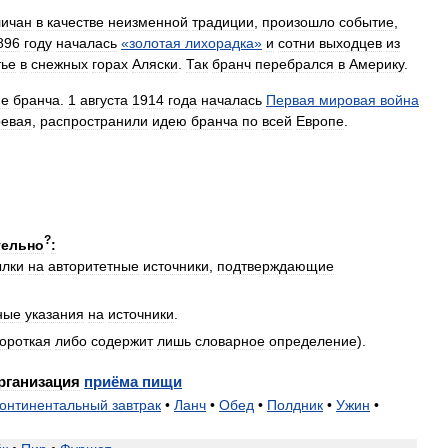
личан
в
качестве
неизменной
традиции
,
произошло
событие
,
896
году
началась
«
золотая
лихорадка
»
и
сотни
выходцев
из
тье
в
снежных
горах
Аляски
.
Так
бранч
перебрался
в
Америку
.
ие
бранча
.
1
августа
1914
года
началась
Первая
мировая
война
ревая
,
распространили
идею
бранча
по
всей
Европе
.
?
тельно
:
ылки
на
авторитетные
источники
,
подтверждающие
ные
указания
на
источники
.
короткая
либо
содержит
лишь
словарное
определение
).
рганизация
приёма
пищи
онтинентальный
завтрак
•
Ланч
•
Обед
•
Полдник
•
Ужин
•