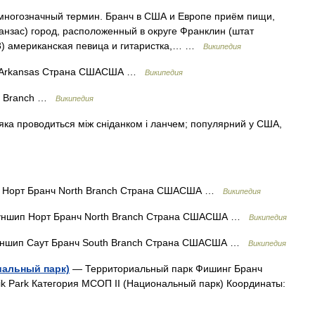
 многозначный термин. Бранч в США и Европе приём пищи,
анзас) город, расположенный в округе Франклин (штат
83) американская певица и гитаристка,… …
Википедия
, Arkansas Страна СШАСША …
Википедия
e Branch …
Википедия
 яка проводиться між сніданком і ланчем; популярний у США,
 Норт Бранч North Branch Страна СШАСША …
Википедия
ншип Норт Бранч North Branch Страна СШАСША …
Википедия
ншип Саут Бранч South Branch Страна СШАСША …
Википедия
иальный парк)
— Территориальный парк Фишинг Бранч
i Njik Park Категория МСОП II (Национальный парк) Координаты: