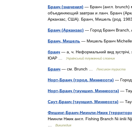
Бранч (значения)
— Бранч (англ. brunch)
объединяющий завтрак и ланч. Бранч (Арк
Арканзас, США). Бранч, Мишель (род. 19
Бранч (Арканзас)
— Город Бранч Branch
Бранч, Мишель
— Мишель Бранч Michell
бранч
— а, ч. Неформальний вид зустрічі,
ЮАР …
Український тлумачний словник
Бранч
— см. Brunch …
Лексикон туриста
Норт-Бранч (город, Миннесота)
— Город
Норт-Бранч (тауншип, Миннесота)
— Тау
Саут-Бранч (тауншип, Миннесота)
— Тау
Фишинг-Бранч-Ниинли-Нжик (территор
Ниинли Нжик англ. Fishing Branch Ni iinli
…
Википедия