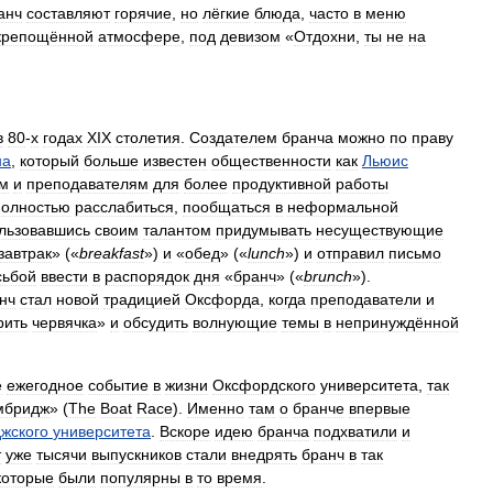
анч
составляют
горячие
,
но
лёгкие
блюда
,
часто
в
меню
крепощённой
атмосфере
,
под
девизом
«
Отдохни
,
ты
не
на
в
80
-
х
годах
XIX
столетия
.
Создателем
бранча
можно
по
праву
на
,
который
больше
известен
общественности
как
Льюис
ам
и
преподавателям
для
более
продуктивной
работы
полностью
расслабиться
,
пообщаться
в
неформальной
льзовавшись
своим
талантом
придумывать
несуществующие
завтрак
» («
breakfast
»)
и
«
обед
» («
lunch
»)
и
отправил
письмо
сьбой
ввести
в
распорядок
дня
«
бранч
» («
brunch
»).
нч
стал
новой
традицией
Оксфорда
,
когда
преподаватели
и
рить
червячка
»
и
обсудить
волнующие
темы
в
непринуждённой
е
ежегодное
событие
в
жизни
Оксфордского
университета
,
так
мбридж
» (
The
Boat
Race
).
Именно
там
о
бранче
впервые
жского
университета
.
Вскоре
идею
бранча
подхватили
и
т
уже
тысячи
выпускников
стали
внедрять
бранч
в
так
которые
были
популярны
в
то
время
.