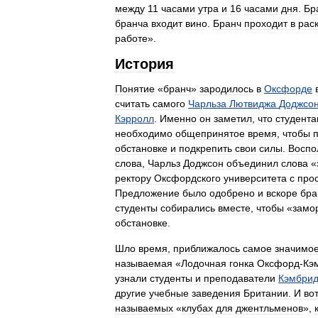
между
11
часами
утра
и
16
часами
дня
.
Бр
бранча
входит
вино
.
Бранч
проходит
в
рас
работе
».
История
Понятие
«
бранч
»
зародилось
в
Оксфорде
считать
самого
Чарльза
Лютвиджа
Доджсо
Кэрролл
.
Именно
он
заметил
,
что
студент
необходимо
общепринятое
время
,
чтобы
обстановке
и
подкрепить
свои
силы
.
Воспо
слова
,
Чарльз
Доджсон
объединил
слова
«
ректору
Оксфордского
университета
с
про
Предложение
было
одобрено
и
вскоре
бра
студенты
собирались
вместе
,
чтобы
«
замо
обстановке
.
Шло
время
,
приближалось
самое
значимо
называемая
«
Лодочная
гонка
Оксфорд
-
Кэ
узнали
студенты
и
преподаватели
Кэмбрид
другие
учебные
заведения
Британии
.
И
во
называемых
«
клубах
для
джентльменов
»,