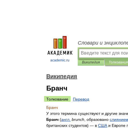
Словари и энциклоп
academic.ru
Википедия
Толкования
Википедия
Бранч
Толкование
Перевод
Бранч
У
этого
термина
существуют
и
другие
знач
Бранч
(
англ
.
brunch
,
образовано
слияние
британских
студентов
) —
в
США
и
Европе