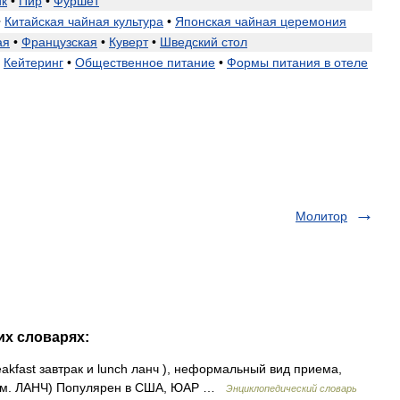
йк
•
Пир
•
Фуршет
•
Китайская
чайная
культура
•
Японская
чайная
церемония
ая
•
Французская
•
Куверт
•
Шведский
стол
Кейтеринг
•
Общественное
питание
•
Формы
питания
в
отеле
Молитор
их словарях:
akfast завтрак и lunch ланч ), неформальный вид приема,
(см. ЛАНЧ) Популярен в США, ЮАР …
Энциклопедический словарь