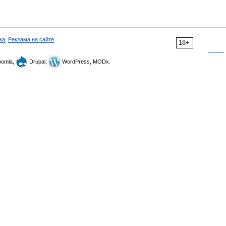
ка
,
Реклама на сайте
18+
omla,
Drupal,
WordPress, MODx.