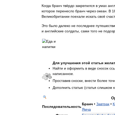
Когда
бранч
твёрдо
закрепился
в
умах
анг
которое
перенесло
бранч
через
океан
.
В
1
Великобритании
поехали
искать
своё
счас
Это
было
далеко
не
последнее
путешеств
и
английские
солдаты
,
сами
того
не
подоз
Для
улучшения
этой
статьи
жела
Найти
и
оформить
в
виде
сносок
сс
написанное
.
Проставив
сноски
,
внести
более
точ
Дополнить
статью
(
статья
слишком
О
Бранч
•
Завтрак
•
К
Последовательность
Ямча