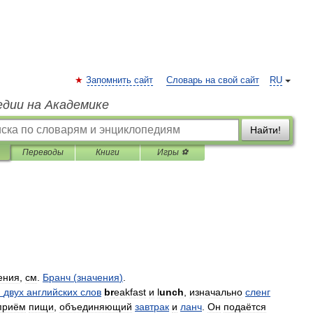
Запомнить сайт
Словарь на свой сайт
RU
едии на Академике
Найти!
Переводы
Книги
Игры ⚽
ения
,
см
.
Бранч
(
значения
)
.
м
двух
английских
слов
br
eakfast
и
l
unch
,
изначально
сленг
приём
пищи
,
объединяющий
завтрак
и
ланч
.
Он
подаётся