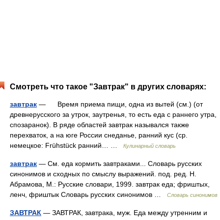
Смотреть что такое "Завтрак" в других словарях:
завтрак
— Время приема пищи, одна из вытей (см.) (от
древнерусского за утрок, заутренья, то есть еда с раннего утра,
спозаранок). В ряде областей завтрак назывался также
перехваток, а на юге России снеданье, ранний кус (ср.
немецкое: Frühstück ранний… …
Кулинарный словарь
завтрак
— См. еда кормить завтраками... Словарь русских
синонимов и сходных по смыслу выражений. под. ред. Н.
Абрамова, М.: Русские словари, 1999. завтрак еда; фриштых,
ленч, фриштык Словарь русских синонимов …
Словарь синонимов
ЗАВТРАК
— ЗАВТРАК, завтрака, муж. Еда между утренним и