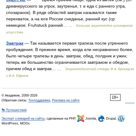
древнерусского за утрок, заутренья, т. е еда с раннего утра,
спозаранок). В ряде областей завтрак назывался также
перехваток, а на юге России снеданье, ранний кус (ср.
немецкое: Fruhstuck ранний… …
Большая энциклопедия кулинарного
искусства
Завтрак
— Так называется первая трапеза после утреннего
пробуждения. В прежнее время, когда ели несравненно более,
было четыре трапезы в день: завтрак, обед, полдник и ужин;
теперь же большинство ограничивается завтраком и обедом,
причем обед и завтрак… …
Энциклопедический словарь Ф.А. Брокгауза
и И.А. Ефрона
© Академик, 2000-2026
18+
Обратная связь:
Техподдержка
,
Реклама на сайте
👣 Путешествия
Экспорт словарей на сайты
, сделанные на PHP,
Joomla,
Drupal,
WordPress, MODx.