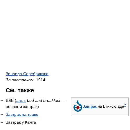
Зинаида Серебрякова
.
За завтраком
. 1914
См. также
B&B (
англ.
bed and breakfast
—
?
ночлег и завтрак)
Завтрак
на Викискладе
Завтрак на траве
Завтрак у Канта