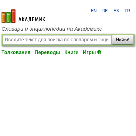
EN
DE
ES
FR
academic.ru
Словари и энциклопедии на Академике
Найти!
Толкования
Переводы
Книги
Игры ⚽