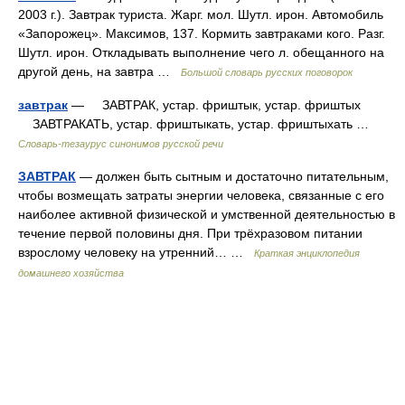
2003 г.). Завтрак туриста. Жарг. мол. Шутл. ирон. Автомобиль
«Запорожец». Максимов, 137. Кормить завтраками кого. Разг.
Шутл. ирон. Откладывать выполнение чего л. обещанного на
другой день, на завтра …
Большой словарь русских поговорок
завтрак
— ЗАВТРАК, устар. фриштык, устар. фриштых
ЗАВТРАКАТЬ, устар. фриштыкать, устар. фриштыхать …
Словарь-тезаурус синонимов русской речи
ЗАВТРАК
— должен быть сытным и достаточно питательным,
чтобы возмещать затраты энергии человека, связанные с его
наиболее активной физической и умственной деятельностью в
течение первой половины дня. При трёхразовом питании
взрослому человеку на утренний… …
Краткая энциклопедия
домашнего хозяйства