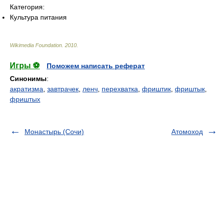
Категория:
Культура питания
Wikimedia Foundation
.
2010
.
Игры ⚽
Поможем написать реферат
Синонимы
:
акратизма
,
завтрачек
,
ленч
,
перехватка
,
фриштик
,
фриштык
,
фриштых
Монастырь (Сочи)
Атомоход