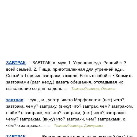
ЗАВТРАК
— ЗАВТРАК, а, муж. 1. Утренняя еда. Ранний з. З.
всей семьей. 2. Пища, приготовленная для утренней еды.
Сытый з. Горячие завтраки в школе. Взять с собой з. • Кормить
завтраками (разг. неод.) давать обещания, откладывая их
выполнение со дня на день …
Толковый словарь Ожегова
завтрак
— сущ., м., употр. часто Морфология: (нет) чего?
завтрака, чему? завтраку, (вижу) что? завтрак, чем? завтраком,
о чём? о завтраке; мн. что? завтраки, (нет) чего? завтраков,
чему? завтракам, (вижу) что? завтраки, чем? завтраками, о
чём? о завтраках… …
Толковый словарь Дмитриева
ЗАВТРАК
— Время приема пищи, одна из вытей (см.) (от