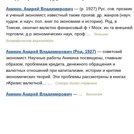
Аникин, Андрей Владимирович
— (р. 1927) Рус. сов. прозаик
и ученый экономист, известный также произв. др. жанров (науч.
худож. и науч. поп. книг по экономике и истории). Род. в
Томске, окончил валютно финансовый ф т Моск. ин та внешней
торговли; д р экономических наук, проф …
Большая
биографическая энциклопедия
Аникин Андрей Владимирович (Род. 1927)
— советский
экономист. Научные работы Аникина посвящены, главным
образом, проблемам кредита, денежного обращения и
валютных отношений при капитализме, истории и критике
экономических теорий. Эти проблемы рассмотрены в книгах
лКризис валютной… …
Словарь бизнес-терминов
Аникин Андрей Владимирович
— …
Википедия