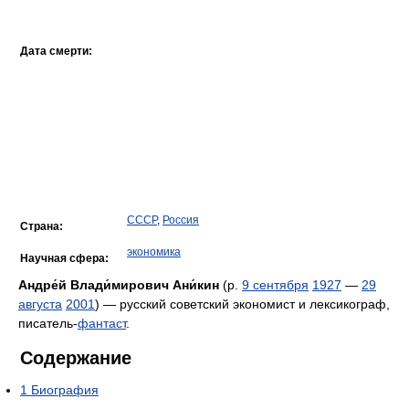
Дата смерти:
СССР
,
Россия
Страна:
экономика
Научная сфера:
Андре́й Влади́мирович Ани́кин
(р.
9 сентября
1927
—
29
августа
2001
) — русский советский экономист и лексикограф,
писатель-
фантаст
.
Содержание
1
Биография