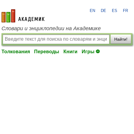
EN
DE
ES
FR
academic.ru
Словари и энциклопедии на Академике
Найти!
Толкования
Переводы
Книги
Игры ⚽