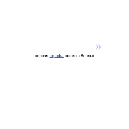
— первая
строфа
поэм