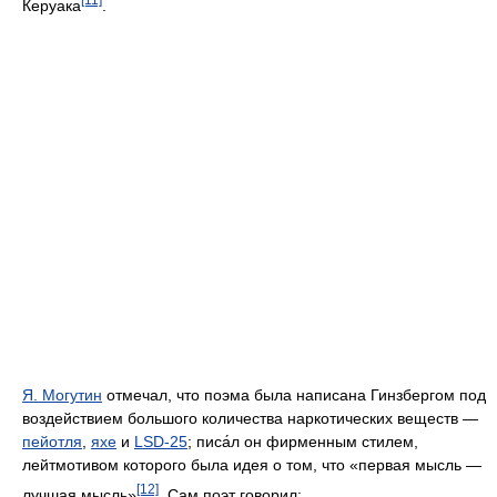
Керуака
.
Я. Могутин
отмечал, что поэма была написана Гинзбергом под
воздействием большого количества наркотических веществ —
пейотля
,
яхе
и
LSD-25
; писа́л он фирменным стилем,
лейтмотивом которого была идея о том, что «первая мысль —
[12]
лучшая мысль»
. Сам поэт говорил: