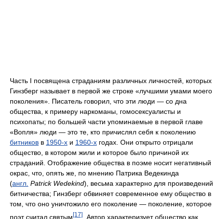
Часть I посвящена страданиям различных личностей, которых
Гинзберг называет в первой же строке «лучшими умами моего
поколения». Писатель говорил, что эти люди — со дна
общества, к примеру наркоманы, гомосексуалисты и
психопаты; по большей части упоминаемые в первой главе
«Вопля» люди — это те, кто причислял себя к поколению
битников
в
1950-х
и
1960-х
годах. Они открыто отрицали
общество, в котором жили и которое было причиной их
страданий. Отображение общества в поэме носит негативный
окрас, что, опять же, по мнению Патрика Ведекинда
(
англ.
Patrick Wedekind
), весьма характерно для произведений
битничества; Гинзберг обвиняет современное ему общество в
том, что оно уничтожило его поколение — поколение, которое
[17]
поэт считал святым
. Автор характеризует общество как
репрессивную систему, управляемую деньгами и насилием:
«как кусали сыщиков в шеи и визжали от удовольствия в
полицейских машинах, не повинные ни в каких преступлениях,
[18]