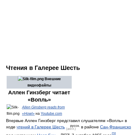
Чтения в Галерее Шесть
Внешние
видеофайлы
Аллен Гинзберг читает
«Вопль»
Allen Ginsberg reads from
«Howl»
на
Youtube.com
Впервые Аллен Гинзберг представил слушателям «Вопль» в
русск.
ходе
чтений в Галерее Шесть
в районе
Сан-Франциско
(англ.)
[3]
русск.
под названием
Норт-Бич
7 октября 1955 года
.
(англ.)
Мероприятие было организовано К. Рексротом для рекламы
Гинзберга,
Макклура
и других молодых поэтов (также
принимали участие
Ф. Ламантиа
,
Г. Снайдер
,
Ф. Уэйлен
и
Д.