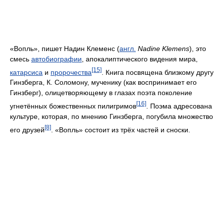
«Вопль», пишет Надин Клеменс (
англ.
Nadine Klemens
), это
смесь
автобиографии
, апокалиптического видения мира,
[15]
катарсиса
и
пророчества
. Книга посвящена близкому другу
Гинзберга, К. Соломону, мученику (как воспринимает его
Гинзберг), олицетворяющему в глазах поэта поколение
[16]
угнетённых божественных пилигримов
. Поэма адресована
культуре, которая, по мнению Гинзберга, погубила множество
[8]
его друзей
. «Вопль» состоит из трёх частей и сноски.