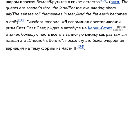
русск.
ритм Свят Свят Свят, рыдая в автобусе на
Керни-Стрит
,
(англ.)
и занёс большую часть всего в записную книжку как раз там…я
назвал это „Сноской к Воплю“, поскольку это была очередная
[24]
вариация на тему формы из Части II»
.
«Вопль» написан Гинзбергом под влиянием идеи о том, что