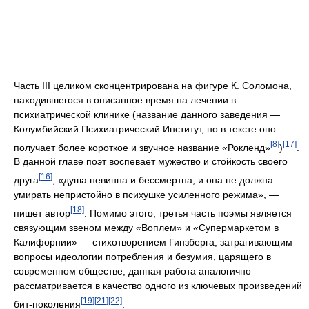
Часть III целиком сконцентрирована на фигуре К. Соломона,
находившегося в описанное время на лечении в
психиатрической клинике (название данного заведения —
Колумбийский Психиатрический Институт, но в тексте оно
[8]
[17]
получает более короткое и звучное название «Рокленд»
)
.
В данной главе поэт воспевает мужество и стойкость своего
[16]
друга
; «душа невинна и бессмертна, и она не должна
умирать непристойно в психушке усиленного режима», —
[18]
пишет автор
. Помимо этого, третья часть поэмы является
связующим звеном между «Воплем» и «Супермаркетом в
Калифорнии» — стихотворением Гинзберга, затрагивающим
вопросы идеологии потребления и безумия, царящего в
современном обществе; данная работа аналогично
рассматривается в качество одного из ключевых произведений
[19]
[21]
[22]
бит-поколения
.