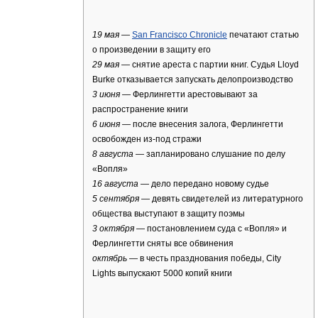
19 мая
—
San Francisco Chronicle
печатают статью
о произведении в защиту его
29 мая
— снятие ареста с партии книг. Судья Lloyd
Burke отказывается запускать делопроизводство
3 июня
— Ферлингетти арестовывают за
распространение книги
6 июня
— после внесения залога, Ферлингетти
освобожден из-под стражи
8 августа
— запланировано слушание по делу
«Вопля»
16 августа
— дело передано новому судье
5 сентября
— девять свидетелей из литературного
общества выступают в защиту поэмы
3 октября
— постановлением суда с «Вопля» и
Ферлингетти сняты все обвинения
октябрь
— в честь празднования победы, City
Lights выпускают 5000 копий книги