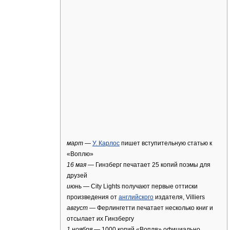
март
—
У. Карлос
пишет вступительную статью к
«Воплю»
16 мая
— Гинзберг печатает 25 копий поэмы для
друзей
июнь
— City Lights получают первые оттиски
произведения от
английского
издателя, Villiers
август
— Ферлингетти печатает несколько книг и
отсылает их Гинзбергу
1 ноября
— 1000 копий «Вопля» официально