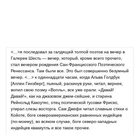
<…>я последовал за галдящей толпой поэтов на вечер в
Галерее Шесть — вечер, который, кроме всего прочего,
стал вечером рождения Сан-Францисского Поэтического
Ренессанса. Там были все. Это был совершенно безумный
вечер. <…> к одиннадцати часам, когда Альва Голдбук
[Аллен Гинзберг], пьяный, раскинув руки, читал, вернее,
вопил свою поэму «Вопль», все уже орали: «Давай!
Давай!», как на джазовом джем-сейшне, и старина
Рейнольд Какоутес, отец поэтической тусовки Фриско,
утирал слезы восторга. Сам Джефи читал славные стихи о
Койоте, боге североамериканских равнинных индейцев
(по-моему), во всяком случае, боге северо-западных
индейцев квакиутль и все такое прочее.