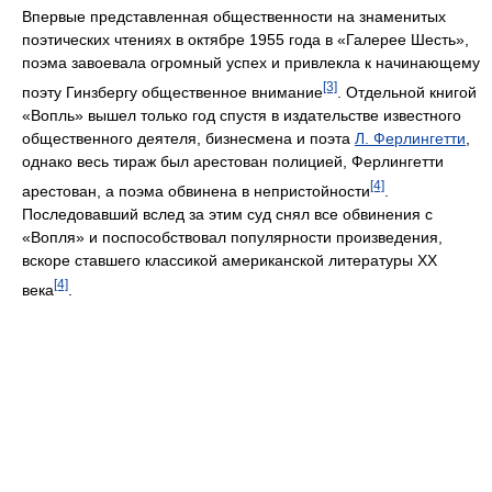
Впервые представленная общественности на знаменитых
поэтических чтениях в октябре 1955 года в «Галерее Шесть»,
поэма завоевала огромный успех и привлекла к начинающему
[3]
поэту Гинзбергу общественное внимание
. Отдельной книгой
«Вопль» вышел только год спустя в издательстве известного
общественного деятеля, бизнесмена и поэта
Л. Ферлингетти
,
однако весь тираж был арестован полицией, Ферлингетти
[4]
арестован, а поэма обвинена в непристойности
.
Последовавший вслед за этим суд снял все обвинения с
«Вопля» и поспособствовал популярности произведения,
вскоре ставшего классикой американской литературы ХХ
[4]
века
.