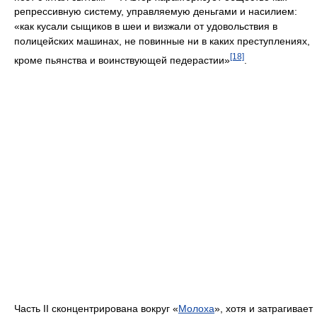
кроме пьянства и воинствующей педерастии»
.
Часть II сконцентрирована вокруг «
Молоха
», хотя и затрагивает
уже упомянутых в первой части личностей. Молох, семитское
божество, поклонение которому отличалось
жертвоприношениями, в «Вопле» воспроизводится в виде
[19]
жертвы поколения Гинзберга обществу «
холодной войны
»
;