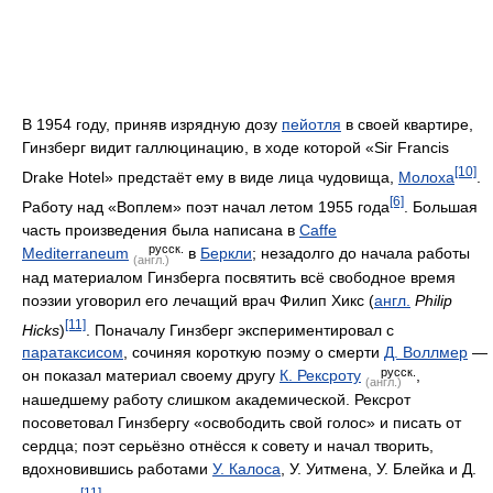
В 1954 году, приняв изрядную дозу
пейотля
в своей квартире,
Гинзберг видит галлюцинацию, в ходе которой «Sir Francis
[10]
Drake Hotel» предстаёт ему в виде лица чудовища,
Молоха
.
[6]
Работу над «Воплем» поэт начал летом 1955 года
. Большая
часть произведения была написана в
Caffe
русск.
Mediterraneum
в
Беркли
; незадолго до начала работы
(англ.)
над материалом Гинзберга посвятить всё свободное время
поэзии уговорил его лечащий врач Филип Хикс (
англ.
Philip
[11]
Hicks
)
. Поначалу Гинзберг экспериментировал с
паратаксисом
, сочиняя короткую поэму о смерти
Д. Воллмер
—
русск.
он показал материал своему другу
К. Рексроту
,
(англ.)
нашедшему работу слишком академической. Рексрот
посоветовал Гинзбергу «освободить свой голос» и писать от
сердца; поэт серьёзно отнёсся к совету и начал творить,
вдохновившись работами
У. Калоса
, У. Уитмена, У. Блейка и Д.
[11]