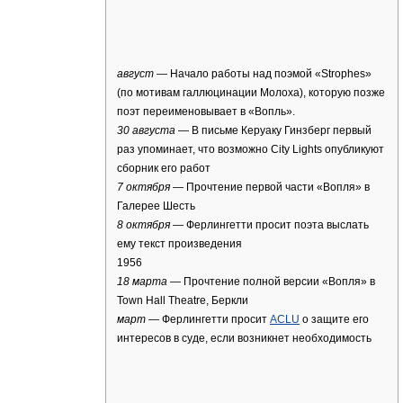
август
— Начало работы над поэмой «Strophes»
(по мотивам галлюцинации Молоха), которую позже
поэт переименовывает в «Вопль».
30 августа
— В письме Керуаку Гинзберг первый
раз упоминает, что возможно City Lights опубликуют
сборник его работ
7 октября
— Прочтение первой части «Вопля» в
Галерее Шесть
8 октября
— Ферлингетти просит поэта выслать
ему текст произведения
1956
18 марта
— Прочтение полной версии «Вопля» в
Town Hall Theatre, Беркли
март
— Ферлингетти просит
ACLU
о защите его
интересов в суде, если возникнет необходимость