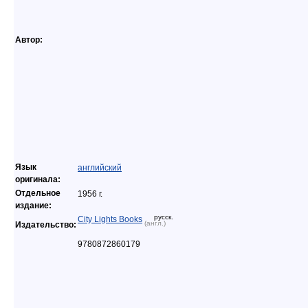
Автор:
Язык
английский
оригинала:
Отдельное
1956 г.
издание:
русск.
City Lights Books
(англ.)
Издательство:
9780872860179