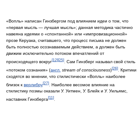
«первая мысль — лучшая мысль»; данная методика частично
навеяна идеями о «спонтанной» или «импровизационной»
прозе Керуака, считавшего, что процесс письма не должен
быть полностью осознаваемым действием, а должен быть
движим исключительно потоком впечатлений от
[12]
[25]
происходящего вокруг
. Сам Гинзберг называл свой стиль
[26]
«потоком сознания» (
англ.
stream of consciousness
)
. Критики
сходятся во мнении, что стилистически «Вопль» наиболее
[27]
близок к
верлибру
. Наиболее весомое влияние на
стилистику поэмы оказали У. Уитмен, У. Блейк и У. Уильямс,
[11]
наставник Гинзберга
.