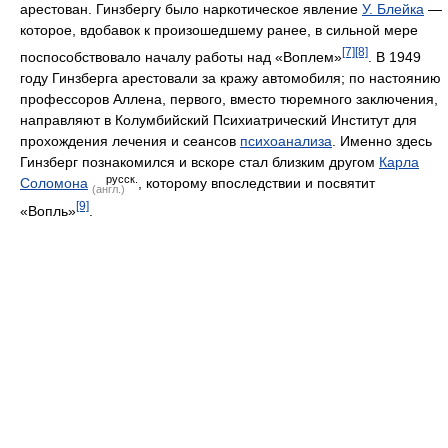
арестован. Гинзбергу было наркотическое явление
У. Блейка
—
которое, вдобавок к произошедшему ранее, в сильной мере
[7]
[8]
поспособствовало началу работы над «Воплем»
. В 1949
году Гинзберга арестовали за кражу автомобиля; по настоянию
профессоров Аллена, первого, вместо тюремного заключения,
направляют в Колумбийский Психиатрический Институт для
прохождения лечения и сеансов
психоанализа
. Именно здесь
Гинзберг познакомился и вскоре стал близким другом
Карла
русск.
Соломона
, которому впоследствии и посвятит
(англ.)
[9]
«Вопль»
.