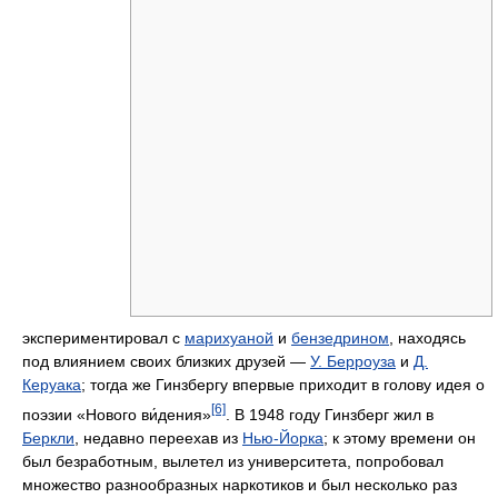
экспериментировал с
марихуаной
и
бензедрином
, находясь
под влиянием своих близких друзей —
У. Берроуза
и
Д.
Керуака
; тогда же Гинзбергу впервые приходит в голову идея о
[6]
поэзии «Нового ви́дения»
. В 1948 году Гинзберг жил в
Беркли
, недавно переехав из
Нью-Йорка
; к этому времени он
был безработным, вылетел из университета, попробовал
множество разнообразных наркотиков и был несколько раз