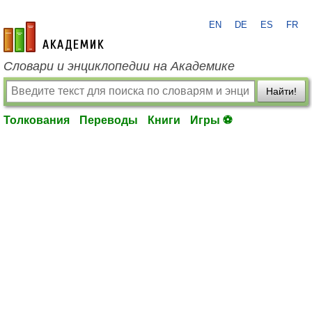
EN
DE
ES
FR
academic.ru
Словари и энциклопедии на Академике
Найти!
Толкования
Переводы
Книги
Игры ⚽