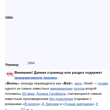
ISBN:
2004
Перевод:
Внимание! Данная страница или раздел содержит
ненормативную лексику
.
«
Вопль
» (иногда переводился как «
Вой
»,
англ.
Howl
) —
поэма
одного из самых известных
американских
поэтов
второй
половины
XX века
,
Аллена Гинзберга
, считающаяся самым
известным произведением
бит-поколения
(наравне с
романами «
В дороге
»
Д. Керуака
и «
Голым завтраком
»
У.
[1]