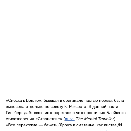
«Сноска к Воплю», бывшая в оригинале частью поэмы, была
вынесена отдельно по совету К. Рексрота. В данной части
Гинзберг даёт свою интерпретацию четверостишия Блейка из
стихотворения «Странствие» (
англ.
The Mental Traveller
) —
«Все перехожие — бежать,/Дрожа в смятенье, как листва,/И
[23]
шаром плоская Земля/Крутится в вихре естества
» (
англ.
The
guests are scatter'd thro' the land/For the eye altering alters
all;/The senses roll themselves in fear,/And the flat earth becomes
[16]
a ball;
)
. Гинзберг говорил: «Я вспоминал архетипический