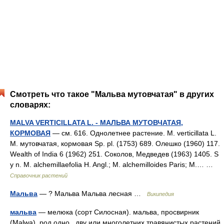
Смотреть что такое "Мальва мутовчатая" в других
словарях:
MALVA VERTICILLATA L. - МАЛЬВА МУТОВЧАТАЯ,
КОРМОВАЯ
— см. 616. Однолетнее растение. М. verticillata L.
М. мутовчатая, кормовая Sp. pl. (1753) 689. Олешко (1960) 117.
Wealth of India 6 (1962) 251. Соколов, Медведев (1963) 1405. S
y n. М. alchemillaefolia H. Angl.; М. alchemilloides Paris; M.… …
Справочник растений
Мальва
— ? Мальва Мальва лесная …
Википедия
мальва
— мелюка (сорт Силосная). мальва, просвирник
(Malwa), род одно , дву или многолетних травянистых растений