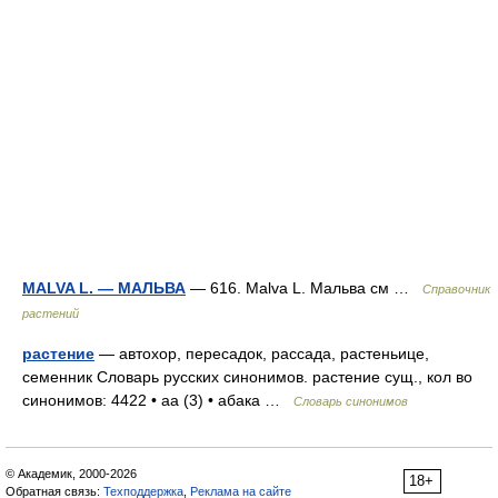
MALVA L. — МАЛЬВА
— 616. Malva L. Мальва см …
Справочник
растений
растение
— автохор, пересадок, рассада, растеньице,
семенник Словарь русских синонимов. растение сущ., кол во
синонимов: 4422 • аа (3) • абака …
Словарь синонимов
© Академик, 2000-2026
18+
Обратная связь:
Техподдержка
,
Реклама на сайте