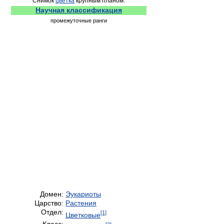
Снимок
цветка
крупным планом.
Научная классификация
промежуточные ранги
Домен:
Эукариоты
Царство:
Растения
Отдел:
[1]
Цветковые