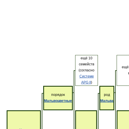
ещё 10
семейств
ещё
(согласно
Системе
APG II
)
порядок
род
Мальвоцветные
Мальва