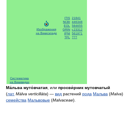
ITIS
21841
NCBI
446348
EOL
584655
Изображения
GRIN
t:23312
на Викискладе
IPNI
561971
TPL
???
Систематика
на Викивидах
Ма́льва муто́вчатая
, или
просви́рник мутовчатый
(
лат.
Málva verticilláta
) —
вид
растений
рода
Мальва
(
Malva
)
семейства
Мальвовые
(
Malvaceae
).