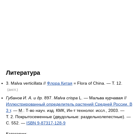
Литература
3. Malva verticillata //
Флора Китая
= Flora of China. — Т. 12.
(англ.)
Губанов И. А. и др.
897.
Malva crispa
L. — Мальва курчавая //
Иллюстрированный определитель растений Средней России. В
3 т
. —
М
.: Т-во науч. изд. КМК, Ин-т технолог. иссл., 2003. —
Т. 2. Покрытосеменные (двудольные: раздельнолепестные). —
С. 552. —
ISBN 9-87317-128-9
Категории: