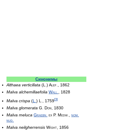
Синонимы
Althaea verticillata
(L.) Alef., 1862
Malva alchemillaefolia
Wall.
, 1828
[3]
Malva crispa
(
L.
) L., 1759
Malva glomerata
G. Don, 1830
Malva meluca
Graebn.
ex P. Medw.,
nom.
nud.
Malva neilgherrensis
Wight, 1856