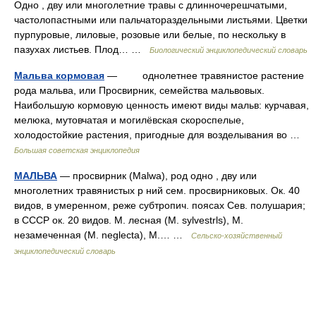
Одно , дву или многолетние травы с длинночерешчатыми,
частолопастными или пальчатораздельными листьями. Цветки
пурпуровые, лиловые, розовые или белые, по нескольку в
пазухах листьев. Плод… …
Биологический энциклопедический словарь
Мальва кормовая
— однолетнее травянистое растение
рода мальва, или Просвирник, семейства мальвовых.
Наибольшую кормовую ценность имеют виды мальв: курчавая,
мелюка, мутовчатая и могилёвская скороспелые,
холодостойкие растения, пригодные для возделывания во …
Большая советская энциклопедия
МАЛЬВА
— просвирник (Malwa), род одно , дву или
многолетних травянистых р ний сем. просвирниковых. Ок. 40
видов, в умеренном, реже субтропич. поясах Сев. полушария;
в СССР ок. 20 видов. М. лесная (М. sylvestrls), M.
незамеченная (М. neglecta), M.… …
Сельско-хозяйственный
энциклопедический словарь