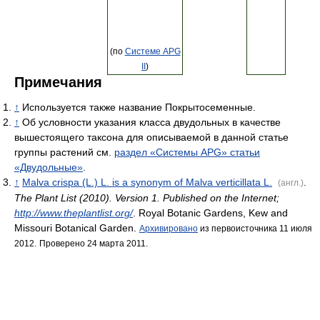
(по
Системе APG
II
)
Примечания
↑
Используется также название Покрытосеменные.
↑
Об условности указания класса двудольных в качестве
вышестоящего таксона для описываемой в данной статье
группы растений см.
раздел «Системы APG» статьи
«Двудольные»
.
↑
Malva crispa (L.) L. is a synonym of Malva verticillata L.
.
(англ.)
The Plant List (2010). Version 1. Published on the Internet;
http://www.theplantlist.org/
. Royal Botanic Gardens, Kew and
Missouri Botanical Garden.
Архивировано
из первоисточника 11 июля
2012.
Проверено 24 марта 2011.