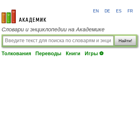
EN
DE
ES
FR
academic.ru
Словари и энциклопедии на Академике
Найти!
Толкования
Переводы
Книги
Игры ⚽