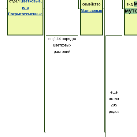
отдел
Цветковые,
семейство
вид
или
мут
Мальвовые
Покрытосеменные
ещё 44 порядка
цветковых
растений
ещё
около
205
родов