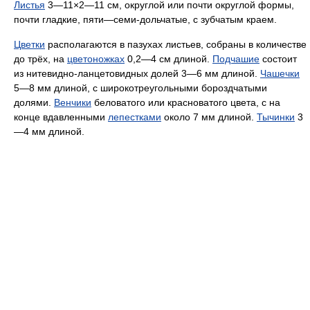
Листья
3—11×2—11 см, округлой или почти округлой формы,
почти гладкие, пяти—семи-дольчатые, с зубчатым краем.
Цветки
располагаются в пазухах листьев, собраны в количестве
до трёх, на
цветоножках
0,2—4 см длиной.
Подчашие
состоит
из нитевидно-ланцетовидных долей 3—6 мм длиной.
Чашечки
5—8 мм длиной, с широкотреугольными бороздчатыми
долями.
Венчики
беловатого или красноватого цвета, с на
конце вдавленными
лепестками
около 7 мм длиной.
Тычинки
3
—4 мм длиной.