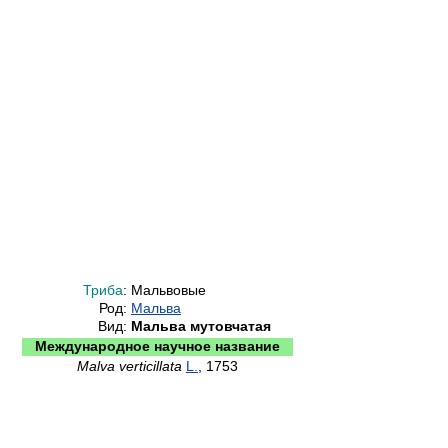
Триба
:
Мальвовые
Род:
Мальва
Вид:
Мальва мутовчатая
Международное научное название
Malva verticillata
L.
, 1753