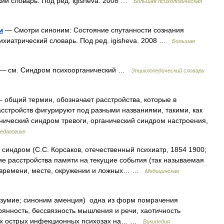
кий словарь. Под ред. igisheva. 2008 …
Большая психологическая
м
— Смотри синоним: Состояние спутанности сознания
сихиатрический словарь. Под ред. igisheva. 2008 …
Большая
— см. Синдром психоорганический …
Энциклопедический словарь
 общий термин, обозначает расстройства, которые в
сстройств фигурируют под разными названиями, такими, как
ический синдром тревоги, органический синдром настроения,
педагогике
 синдром (С.С. Корсаков, отечественный психиатр, 1854 1900;
е расстройства памяти на текущие события (так называемая
о времени, месте, окружении и ложных… …
Медицинская
езумие; синоним аменция) одна из форм помрачения
рянность, бессвязность мышления и речи, хаотичность
ных острых инфекционных психозах на… …
Википедия