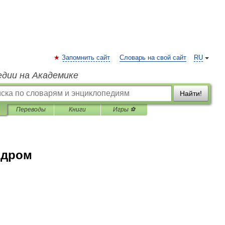
Запомнить сайт
Словарь на свой сайт
RU
едии на Академике
Найти!
Переводы
Книги
Игры ⚽
ндром