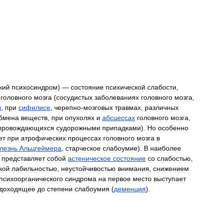
кий
психосиндром
) —
состояние
психической
слабости
,
головного
мозга
(
сосудистых
заболеваниях
головного
мозга
,
ы
,
при
сифилисе
,
черепно
-
мозговых
травмах
,
различных
бмена
веществ
,
при
опухолях
и
абсцессах
головного
мозга
,
провождающихся
судорожными
припадками
).
Но
особенно
ет
при
атрофических
процессах
головного
мозга
в
лезнь
Альцгеймера
,
старческое
слабоумие
).
В
наиболее
представляет
собой
астеническое
состояние
со
слабостью
,
ной
лабильностью
,
неустойчивостью
внимания
,
снижением
психоорганического
синдрома
на
первое
место
выступает
доходящее
до
степени
слабоумия
(
деменция
).