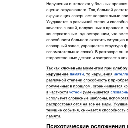
Нарушения
интеллекта
у
больных
проявля
оценке
окружающего
.
Так
,
больной
достат
окружающих
совершает
неправильные
пос
Ухудшается
в
различной
степени
способно
качество
знаний
,
полученных
в
прошлом
,
о
консервативным
,
односторонним
,
что
вмес
способности
больного
охватить
ситуацию
в
словарный
запас
,
упрощается
структура
ф
вспомогательные
слова
).
В
разговоре
он
н
второстепенные
детали
и
застревает
в
них
Так
как
ключевым
моментом
при
слабоу
нарушение
памяти
,
то
нарушения
интелл
различной
степени
способность
к
приобре
полученных
в
прошлом
,
ограничивается
кр
в
частности
устной
(
уменьшается
словарн
использует
словесные
шаблоны
,
вспомога
распространяются
на
все
её
виды
.
Ухудша
текущие
события
,
снижается
способность
памяти
.
Психотические
осложнения