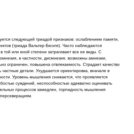
уется
следующей
триадой
признаков:
ослаблением
памяти
,
ектов
(
триада
Вальтер
-
Бюэля
).
Часто
наблюдаются
в
той
или
иной
степени
затрагивает
все
ее
виды
.
С
помнезия
,
в
частности
,
дисмнезия
,
возможны
амнезии
,
ьно
ограничен
,
повышена
отвлекаемость
.
Страдает
качество
ь
частные
детали
.
Ухудшается
ориентировка
,
вначале
в
ности
.
Уровень
мышления
снижается
,
что
проявляется
абостью
суждений
,
неспособностью
адекватно
оценивать
ельных
процессов
замедлен
,
торпидность
мышления
персеверациям
.