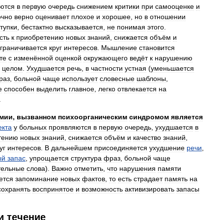
ются
в
первую
очередь
снижением
критики
при
самооценке
и
очно
верно
оценивает
плохое
и
хорошее
,
но
в
отношении
тупки
,
бестактно
высказывается
,
не
понимая
этого
.
сть
к
приобретению
новых
знаний
,
снижается
объём
и
граничивается
круг
интересов
.
Мышление
становится
те
с
изменённой
оценкой
окружающего
ведёт
к
нарушению
целом
.
Ухудшается
речь
,
в
частности
устная
(
уменьшается
раз
,
больной
чаще
использует
словесные
шаблоны
,
е
способен
выделить
главное
,
легко
отвлекается
на
.
мии
,
вызванном
психоорганическим
синдромом
является
екта
у
больных
проявляются
в
первую
очередь
,
ухудшается
в
тению
новых
знаний
,
снижается
объём
и
качество
знаний
,
уг
интересов
.
В
дальнейшем
присоединяется
ухудшение
речи
,
ый
запас
,
упрощается
структура
фраз
,
больной
чаще
тельные
слова
).
Важно
отметить
,
что
нарушения
памяти
ется
запоминание
новых
фактов
,
то
есть
страдает
память
на
сохранять
воспринятое
и
возможность
активизировать
запасы
и
течение