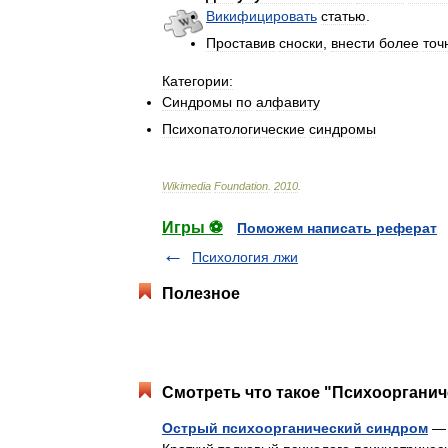
Викифицировать
статью
.
Проставив
сноски
,
внести
более
точ
Категории:
Синдромы
по
алфавиту
Психопатологические
синдромы
Wikimedia
Foundation
.
2010
.
Игры ⚽
Поможем написать реферат
Психология лжи
Полезное
Смотреть что такое "Психоорганич
Острый психоорганический синдром
— 