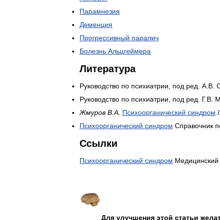
Парамнезия
Деменция
Прогрессивный
паралич
Болезнь
Альцгеймера
Литература
Руководство
по
психиатрии
,
под
ред
.
А
.
В
.
Руководство
по
психиатрии
,
под
ред
.
Г
.
В
.
М
Жмуров
В
.
А
.
Психоорганический
синдром
/
Психоорганический
синдром
Справочник
п
Ссылки
Психоорганический
синдром
Медицинский
Для
улучшения
этой
статьи
жела