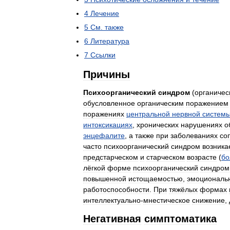
4
Лечение
5
См
.
также
6
Литература
7
Ссылки
Причины
Психоорганический
синдром
(
органичес
обусловленное
органическим
поражением
поражениях
центральной
нервной
систем
интоксикациях
,
хронических
нарушениях
о
энцефалите
,
а
также
при
заболеваниях
со
часто
психоорганический
синдром
возника
предстарческом
и
старческом
возрасте
(
бо
лёгкой
форме
психоорганический
синдром
повышенной
истощаемостью
,
эмоциональ
работоспособности
.
При
тяжёлых
формах
интеллектуально
-
мнестическое
снижение
,
Негативная
симптоматика