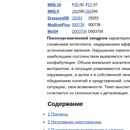
МКБ
-
10
F
00
.
00
.
-
F
07
.
07
.
МКБ
-
9
290
290
-
294
294
DiseasesDB
29283
29283
MedlinePlus
000739
000739
MeSH
D003704
D003704
Психоорганический
синдром
характериз
снижением
интеллекта
,
недержанием
афф
астенические
явления
.
Нарушение
памяти
наибольшим
постоянством
выявляется
ги
конфабуляции
.
Объем
внимания
значител
восприятия
,
в
ситуации
улавливаются
лиш
окружающем
,
а
затем
и
в
собственной
лич
обеднением
понятий
и
представлений
,
сл
ситуацию
,
свои
возможности
.
Темп
мыслит
сочетается
со
склонностью
к
детализации
,
Содержание
1
Причины
2
Негативная
симптоматика
3
Психотические
осложнения
и
течение