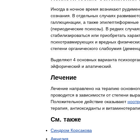
Иногда
в
ночное
время
возникают
рудимен
сознания
.
В
отдельных
случаях
развивают
галлюцинации
,
а
также
эпилептиформные
(
периодические
психозы
).
В
редких
случая
стабилизироваться
или
приобретать
харак
психотравмирующих
и
вредных
физически
степени
органического
слабоумия
(
деменц
Выделяют
4
основных
варианта
психоорга
эйфорический
и
апатический
.
Лечение
Лечение
направлено
на
терапию
основног
проводится
в
зависимости
от
степени
выра
Положительное
действие
оказывают
ноотр
терапия
,
антиоксиданты
и
витаминотерап
См
.
также
Синдром
Корсакова
Амнезия