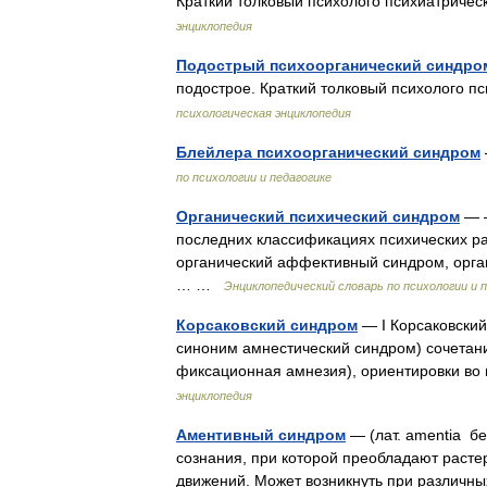
Краткий толковый психолого психиатричес
энциклопедия
Подострый психоорганический синдро
подострое. Краткий толковый психолого п
психологическая энциклопедия
Блейлера психоорганический синдром
по психологии и педагогике
Органический психический синдром
— –
последних классификациях психических ра
органический аффективный синдром, орган
… …
Энциклопедический словарь по психологии и 
Корсаковский синдром
— I Корсаковский
синоним амнестический синдром) сочетани
фиксационная амнезия), ориентировки в
энциклопедия
Аментивный синдром
— (лат. amentia б
сознания, при которой преобладают расте
движений. Может возникнуть при различ