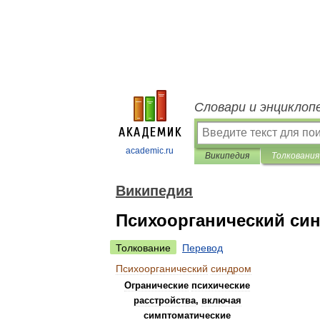
Словари и энциклоп
academic.ru
Википедия
Толкования
Википедия
Психоорганический си
Толкование
Перевод
Психоорганический
синдром
Огранические
психические
расстройства
,
включая
симптоматические