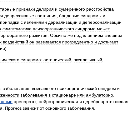
тарные
признаки
делирия
и
сумеречного
расстройства
ся
депрессивные
состояния
,
бредовые
синдромы
и
припадки
с
явлениями
дереализации
и
деперсонализации
х
симптоматика
психоорганического
синдрома
может
тер
обратного
развития
.
Обычно
же
под
влиянием
внешних
х
воздействий
он
развивается
прогредиентно
и
достигает
ии
).
нического
синдрома:
астенический
,
эксплозивный
,
о
заболевания
,
вызвавшего
психоорганический
синдром
и
женности
заболевания
в
стационаре
или
амбулаторно
.
опные
препараты
,
нейротрофическая
и
церебропротективная
ия
.
Прогноз
зависит
от
основного
заболевания
.