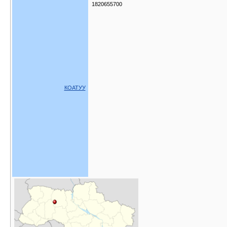
1820655700
КОАТУУ