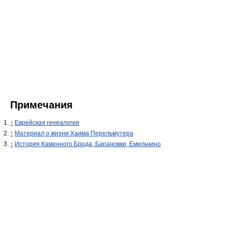
Примечания
↑
Еврейская генеалогия
↑
Материал о жизни Хаима Перельмутера
↑
История Каменного Брода, Барановки, Емильчино