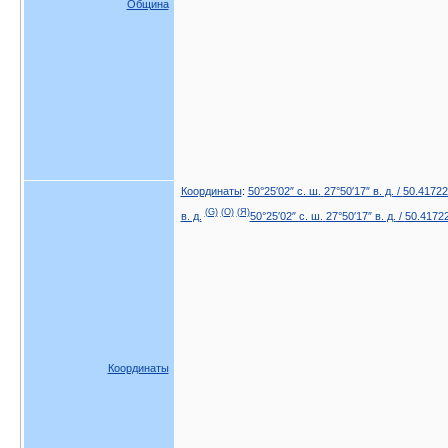
Община
Координаты
:
50°25′02″ с. ш.
27°50′17″ в. д.
/
50.41722
(G)
(O)
(Я)
в. д.
50°25′02″ с. ш.
27°50′17″ в. д.
/
50.41722
Координаты