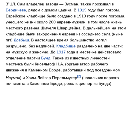
З"ЦЛ. Сам владелец завода — Зусман, также проживал в
Бердичеве
, рядом с домом цадика. В
1919
году был погром.
Еврейское кладбище было создано в 1919 году после погрома,
унесшего жизни около 200 евреев-мужчин, в том числе жизнь
местного раввина Шмуеля Шварцтейна. В дальнейшем на этом
кладбище были захоронения евреев из соседнего села (ныне
пгт)
Довбыш
. В настоящее время большинство могил
разрушено, без надписей.
Кладбище
разделено на две части:
на мужскую и женскую. До
1917
года в местечке действовало
отделение партии
Бунд
. Также из известных личностей
местечка были Кисельгоф Н.А. (организатор рабочего
движения в Каменном Броде, работавший под псевдонимом
[2]
Наумов
) и Хаим-Лейзер Перельмутер
(начальник первого
почтампта в Каменном Броде, революционер из Бунда).