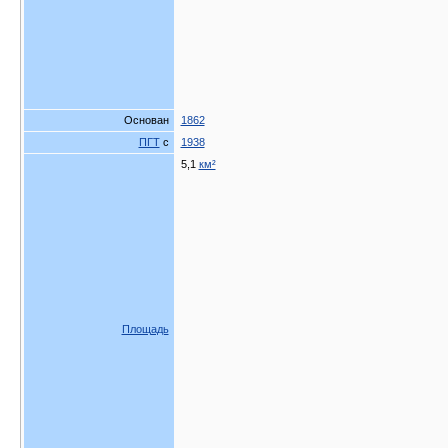
Основан
1862
ПГТ
с
1938
5,1
км²
Площадь