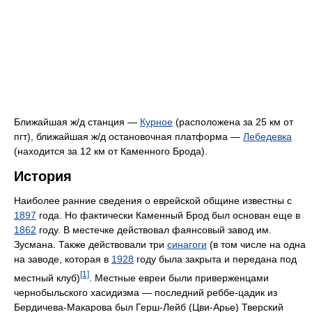
Ближайшая ж/д станция —
Курное
(расположена за 25 км от
пгт), ближайшая ж/д остановочная платформа —
Лебедевка
(находится за 12 км от Каменного Брода).
История
Наиболее ранние сведения о еврейской общине известны с
1897
года. Но фактически Каменный Брод был основан еще в
1862
году. В местечке действовал фаянсовый завод им.
Зусмана. Также действовали три
синагоги
(в том числе на одна
на заводе, которая в
1928
году была закрыта и передана под
[1]
местный клуб)
. Местные евреи были приверженцами
чернобыльского хасидизма — последний реббе-цадик из
Бердичева-Макарова был Герш-Лейб (Цви-Арье) Тверский