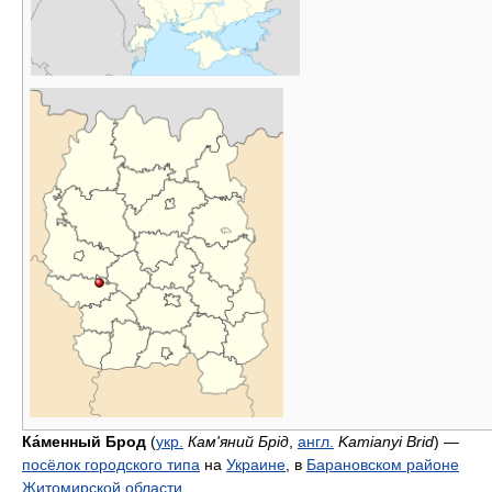
Ка́менный Брод
(
укр.
Кам'яний Брід
,
англ.
Kamianyi Brid
) —
посёлок городского типа
на
Украине
, в
Барановском районе
Житомирской области
.