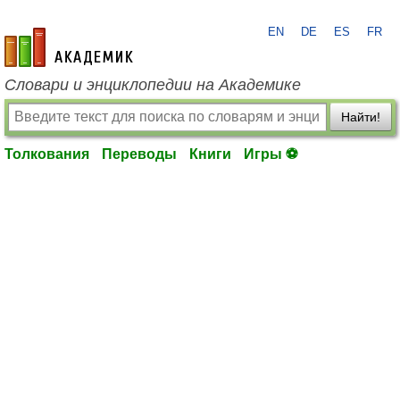
EN
DE
ES
FR
academic.ru
Словари и энциклопедии на Академике
Найти!
Толкования
Переводы
Книги
Игры ⚽