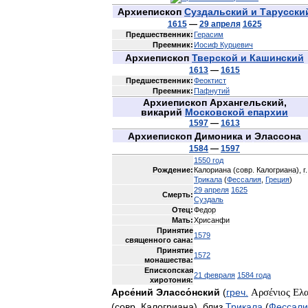
Архиепископ
Суздальский
и
Тарусски
1615
—
29
апреля
1625
Предшественник:
Герасим
Преемник:
Иосиф
Курцевич
Архиепископ
Тверской
и
Кашинский
1613
—
1615
Предшественник:
Феоктист
Преемник:
Пафнутий
Архиепископ
Архангельский
,
викарий
Московской
епархии
1597
—
1613
Архиепископ
Димоника
и
Элассона
1584
—
1597
1550
год
Рождение:
Калориана
(
совр
.
Калогриана
),
г
.
Трикала
(
Фессалия
,
Греция
)
29
апреля
1625
Смерть:
Суздаль
Отец:
Федор
Мать:
Хрисанфи
Принятие
1579
священного
сана:
Принятие
1572
монашества:
Епископская
21
февраля
1584
года
хиротония:
Арсе́ний
Элассо́нский
(
греч
.
Αρσένιος
Ελ
(
совр
.
Калогриана
),
близ
Трикала
(
Фессали