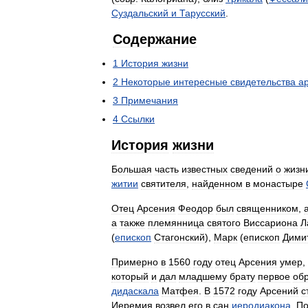
Суздальский
и
Тарусский
.
Содержание
1
История
жизни
2
Некоторые
интересные
свидетельства
а
3
Примечания
4
Ссылки
История
жизни
Большая
часть
известных
сведений
о
жизн
житии
святителя
,
найденном
в
монастыре
Отец
Арсения
Феодор
был
священником
,
а
также
племянница
святого
Виссариона
Л
(
епископ
Стагонский
),
Марк
(
епископ
Дими
Примерно
в
1560
году
отец
Арсения
умер
,
который
и
дал
младшему
брату
первое
об
дидаскала
Матфея
.
В
1572
году
Арсений
с
Иеремия
возвел
его
в
сан
иеродиакона
.
По