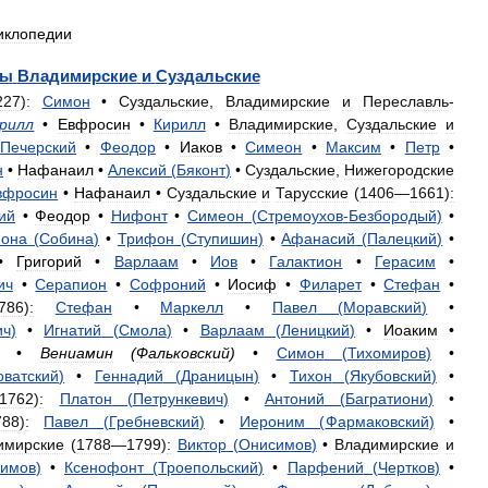
иклопедии
пы
Владимирские
и
Суздальские
227
)
:
Симон
•
Суздальские
,
Владимирские
и
Переславль
-
рилл
•
Евфросин
•
Кирилл
•
Владимирские
,
Суздальские
и
Печерский
•
Феодор
•
Иаков
•
Симеон
•
Максим
•
Петр
•
н
•
Нафанаил
•
Алексий
(
Бяконт
)
•
Суздальские
,
Нижегородские
вфросин
•
Нафанаил
•
Суздальские
и
Тарусские
(
1406
—
1661
)
:
ий
•
Феодор
•
Нифонт
•
Симеон
(
Стремоухов
-
Безбородый
)
•
она
(
Собина
)
•
Трифон
(
Ступишин
)
•
Афанасий
(
Палецкий
)
•
•
Григорий
•
Варлаам
•
Иов
•
Галактион
•
Герасим
•
ич
•
Серапион
•
Софроний
•
Иосиф
•
Филарет
•
Стефан
•
786
)
:
Стефан
•
Маркелл
•
Павел
(
Моравский
)
•
ич
)
•
Игнатий
(
Смола
)
•
Варлаам
(
Леницкий
)
•
Иоаким
•
•
Вениамин
(
Фальковский
)
•
Симон
(
Тихомиров
)
•
оватский
)
•
Геннадий
(
Драницын
)
•
Тихон
(
Якубовский
)
•
1762
)
:
Платон
(
Петрункевич
)
•
Антоний
(
Багратиони
)
•
788
)
:
Павел
(
Гребневский
)
•
Иероним
(
Фармаковский
)
•
имирские
(
1788
—
1799
)
:
Виктор
(
Онисимов
)
•
Владимирские
и
имов
)
•
Ксенофонт
(
Троепольский
)
•
Парфений
(
Чертков
)
•