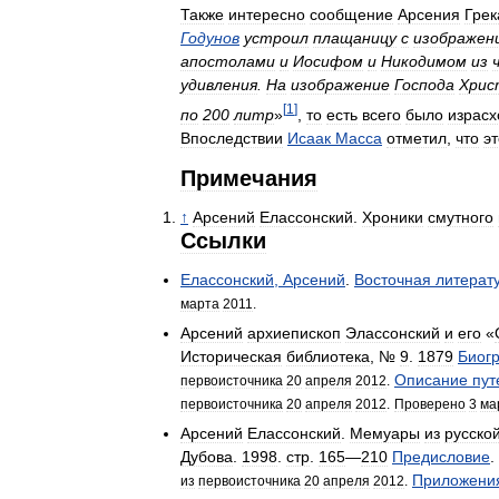
Также
интересно
сообщение
Арсения
Грек
Годунов
устроил
плащаницу
с
изображен
апостолами
и
Иосифом
и
Никодимом
из
удивления
.
На
изображение
Господа
Хрис
[
1
]
по
200
литр
»
,
то
есть
всего
было
израсх
Впоследствии
Исаак
Масса
отметил
,
что
эт
Примечания
↑
Арсений
Елассонский
.
Хроники
смутного
Ссылки
Елассонский
,
Арсений
.
Восточная
литерат
марта
2011
.
Арсений
архиепископ
Элассонский
и
его
«
Историческая
библиотека
, №
9
.
1879
Биог
Описание
пут
первоисточника
20
апреля
2012
.
первоисточника
20
апреля
2012
.
Проверено
3
ма
Арсений
Елассонский
.
Мемуары
из
русско
Дубова
.
1998
.
стр
.
165
—
210
Предисловие
.
Приложени
из
первоисточника
20
апреля
2012
.