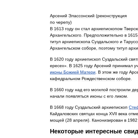
Арсений
Элассонский
(
реконструкция
по
черепу
)
В
1613
году
он
стал
архиепископом
Тверс
Архангельского
.
Предположительно
в
1615
титул
архиепископа
Суздальского
и
Тарусс
Архангельском
соборе
,
поэтому
титул
архи
В
1620
году
архиепископ
Суздальский
свят
ересех
».
В
1625
году
Арсений
принимал
у
иконы
Божией
Матери
.
В
этом
же
году
Арс
кафедральном
Рождественском
соборе
.
В
1660
году
над
его
могилой
построили
де
начали
появляться
иконы
с
его
ликом
.
В
1668
году
Суздальский
архиепископ
Сте
Кайдаловских
святцах
конца
XVII
века
отм
мощей
(
28
апреля
).
Канонизирован
в
1982
Некоторые
интересные
свид