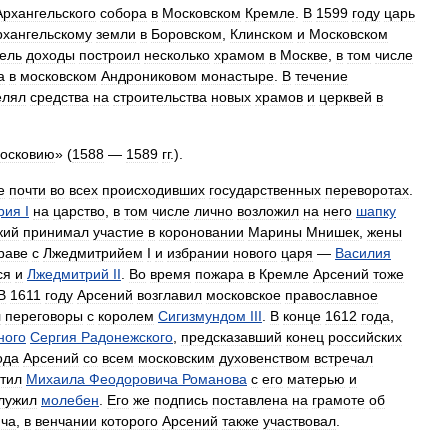
Архангельского
собора
в
Московском
Кремле
.
В
1599
году
царь
рхангельскому
земли
в
Боровском
,
Клинском
и
Московском
ель
доходы
построил
несколько
храмом
в
Москве
,
в
том
числе
а
в
московском
Андрониковом
монастыре
.
В
течение
елял
средства
на
строительства
новых
храмов
и
церквей
в
осковию
» (
1588
—
1589
гг
.).
е
почти
во
всех
происходивших
государственных
переворотах
.
рия
I
на
царство
,
в
том
числе
лично
возложил
на
него
шапку
кий
принимал
участие
в
короновании
Марины
Мнишек
,
жены
раве
с
Лжедмитрийем
I
и
избрании
нового
царя
—
Василия
ся
и
Лжедмитрий
II
.
Во
время
пожара
в
Кремле
Арсений
тоже
В
1611
году
Арсений
возглавил
московское
православное
л
переговоры
с
королем
Сигизмундом
III
.
В
конце
1612
года
,
ного
Сергия
Радонежского
,
предсказавший
конец
российских
ода
Арсений
со
всем
московским
духовенством
встречал
етил
Михаила
Феодоровича
Романова
с
его
матерью
и
лужил
молебен
.
Его
же
подпись
поставлена
на
грамоте
об
ча
,
в
венчании
которого
Арсений
также
участвовал
.