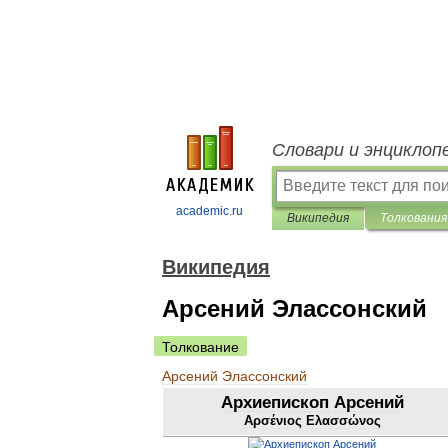
Словари и энциклоп
academic.ru
Википедия
Толкования
Википедия
Арсений Элассонский
Толкование
Арсений
Элассонский
Архиепископ
Арсений
Αρσένιος
Ελασσώνος