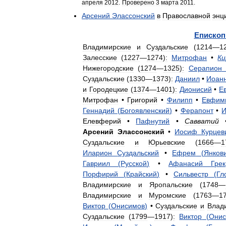
апреля
2012
.
Проверено
3
марта
2011
.
Арсений
Элассонский
в
Православной
энц
Еписко
Владимирские
и
Суздальские
(
1214
—
1
Залесские
(
1227
—
1274
)
:
Митрофан
•
Ки
Нижегородские
(
1274
—
1325
)
:
Серапион
Суздальские
(
1330
—
1373
)
:
Даниил
•
Иоан
и
Городецкие
(
1374
—
1401
)
:
Дионисий
•
Е
Митрофан
•
Григорий
•
Филипп
•
Евфим
Геннадий
(
Богоявленский
)
•
Ферапонт
•
И
Елевферий
•
Пафнутий
•
Савватий
Арсений
Элассонский
•
Иосиф
Курцев
Суздальские
и
Юрьевские
(
1666
—
1
Иларион
Суздальский
•
Ефрем
(
Янков
Гавриил
(
Русской
)
•
Афанасий
Грек
Порфирий
(
Крайский
)
•
Сильвестр
(
Гл
Владимирские
и
Яропальские
(
1748
—
Владимирские
и
Муромские
(
1763
—
1
Виктор
(
Онисимов
)
•
Суздальские
и
Влад
Суздальские
(
1799
—
1917
)
:
Виктор
(
Онис