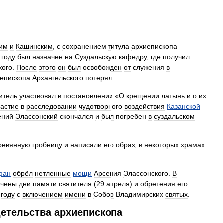
ким
и
Кашинским
,
с
сохранением
титула
архиепископа
году
был
назначен
на
Суздальскую
кафедру
,
где
получил
кого
.
После
этого
он
был
освобожден
от
служения
в
епископа
Архангельского
потерял
.
итель
участвовал
в
постановлении
«
О
крещении
латынь
и
о
их
частие
в
расследовании
чудотворного
воздействия
Казанской
ений
Элассонский
скончался
и
был
погребен
в
суздальском
ревянную
гробницу
и
написали
его
образ
,
в
некоторых
храмах
фан
обрёл
нетленные
мощи
Арсения
Элассонского
.
В
ечены
дни
памяти
святителя
(
29
апреля
)
и
обретения
его
году
с
включением
имени
в
Собор
Владимирских
святых
.
етельства
архиепископа