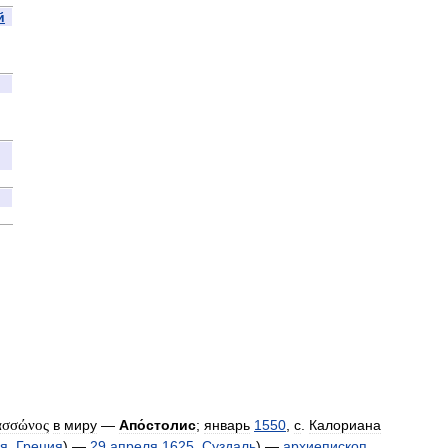
й
ασσώνος
в
миру
—
Апо́столис
;
январь
1550
,
с
.
Калориана
я
,
Греция
) —
29
апреля
1625
,
Суздаль
) —
архиепископ