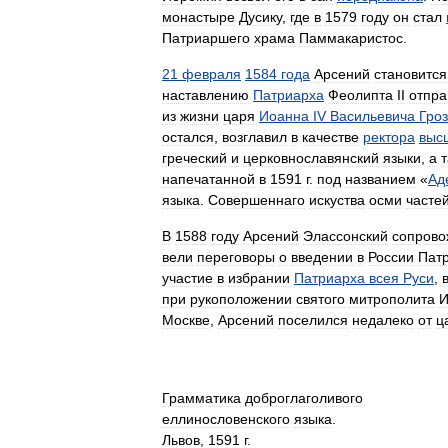
монастыре
Дусику
,
где
в
1579
году
он
стал
Патриаршего
храма
Паммакаристос
.
21
февраля
1584
года
Арсений
становится
наставлению
Патриарха
Феолипта
II
отпра
из
жизни
царя
Иоанна
IV
Васильевича
Гроз
остался
,
возглавил
в
качестве
ректора
выс
греческий
и
церковнославянский
языки
,
а
напечатанной
в
1591
г
.
под
названием
«
Ад
языка
.
Совершеннаго
искуства
осми
часте
В
1588
году
Арсений
Элассонский
сопрово
вели
переговоры
о
введении
в
России
Пат
участие
в
избрании
Патриарха
всея
Руси
,
при
рукоположении
святого
митрополита
И
Москве
,
Арсений
поселился
недалеко
от
ц
Грамматика
доброглаголивого
еллинословенского
языка
.
Львов
,
1591
г
.