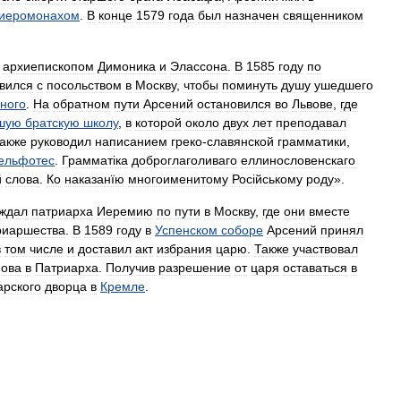
иеромонахом
.
В
конце
1579
года
был
назначен
священником
архиепископом
Димоника
и
Элассона
.
В
1585
году
по
вился
с
посольством
в
Москву
,
чтобы
поминуть
душу
ушедшего
ного
.
На
обратном
пути
Арсений
остановился
во
Львове
,
где
шую
братскую
школу
,
в
которой
около
двух
лет
преподавал
также
руководил
написанием
греко
-
славянской
грамматики
,
ельфотес
.
Граммат
і
ка
доброглаголиваго
еллинословенскаго
й
слова
.
Ко
наказанїю
многоименитому
Рос
і
йському
роду
».
ждал
патриарха
Иеремию
по
пути
в
Москву
,
где
они
вместе
риаршества
.
В
1589
году
в
Успенском
соборе
Арсений
принял
в
том
числе
и
доставил
акт
избрания
царю
.
Также
участвовал
ова
в
Патриарха
.
Получив
разрешение
от
царя
оставаться
в
арского
дворца
в
Кремле
.