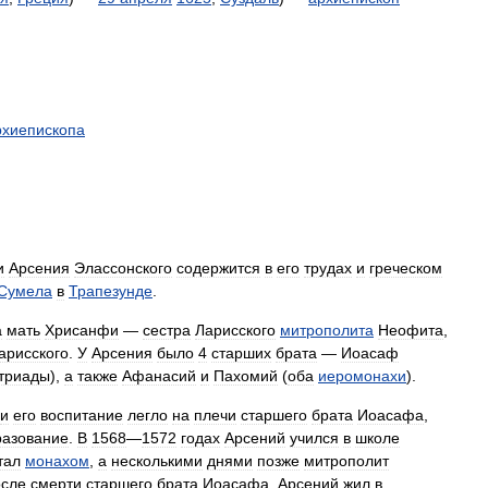
рхиепископа
и
Арсения
Элассонского
содержится
в
его
трудах
и
греческом
Сумела
в
Трапезунде
.
а
мать
Хрисанфи
—
сестра
Ларисского
митрополита
Неофита
,
арисского
.
У
Арсения
было
4
старших
брата
—
Иоасаф
триады
),
а
также
Афанасий
и
Пахомий
(
оба
иеромонахи
).
и
его
воспитание
легло
на
плечи
старшего
брата
Иоасафа
,
разование
.
В
1568
—
1572
годах
Арсений
учился
в
школе
тал
монахом
,
а
несколькими
днями
позже
митрополит
сле
смерти
старшего
брата
Иоасафа
,
Арсений
жил
в