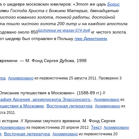
а
о
шедевре
московских
ювелиров:
«
Этот
же
царь
Борис
иями
Господа
Христа
с
Божиею
Матерью
,
двенадцатью
чистого
кованого
золота
,
тонкой
работы
,
достойной
та
пошло
чистого
золота
200
литр
и
на
каждого
апостола
[
источник
не
указан
674
дня
]
одовано
около
850
кг
чистого
золота
.
от
шедевр
был
отправлен
в
Польшу
лже
-
Димитрием
.
времени
. —
М:
Фонд
Сергея
Дубова
,
1998
ура
.
Архивировано
из
первоисточника
25
августа
2011
.
Проверено
3
Описание
путешествия
в
Московию
». (
1588
-
89
гг
.) //
рафия
Арсения
,
архиепископа
Элассонского
.
.
Архивировано
из
ешествия
в
Московию
.
Восточная
литература
.
Архивировано
из
рта
2011
.
й
истории
. //
Хроники
смутного
времени
.
М
.
Фонд
Сергея
Текст
.
Архивировано
из
первоисточника
20
апреля
2012
.
Архивировано
я
.
Восточная
литература
.
Архивировано
из
первоисточника
20