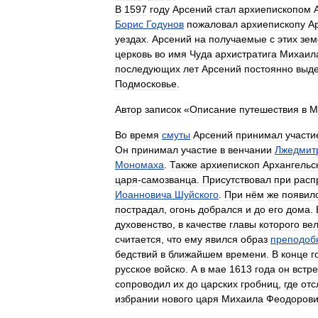
В
1597
году
Арсений
стал
архиепископом
Борис
Годунов
пожаловал
архиепископу
А
уездах
.
Арсений
на
получаемые
с
этих
зем
церковь
во
имя
Чуда
архистратига
Михаил
последующих
лет
Арсений
постоянно
выд
Подмосковье
.
Автор
записок
«
Описание
путешествия
в
М
Во
время
смуты
Арсений
принимал
участи
Он
принимал
участие
в
венчании
Лжедмит
Мономаха
.
Также
архиепископ
Архангельс
царя
-
самозванца
.
Присутствовал
при
расп
Иоанновича
Шуйского
.
При
нём
же
появил
пострадал
,
огонь
добрался
и
до
его
дома
.
духовенство
,
в
качестве
главы
которого
ве
считается
,
что
ему
явился
образ
преподоб
бедствий
в
ближайшем
времени
.
В
конце
г
русское
войско
.
А
в
мае
1613
года
он
встр
сопроводил
их
до
царских
гробниц
,
где
отс
избрании
нового
царя
Михаила
Феодорови