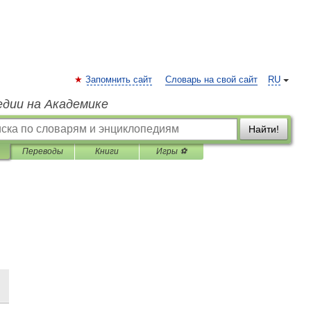
Запомнить сайт
Словарь на свой сайт
RU
едии на Академике
Найти!
Переводы
Книги
Игры ⚽