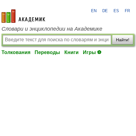
EN
DE
ES
FR
academic.ru
Словари и энциклопедии на Академике
Найти!
Толкования
Переводы
Книги
Игры ⚽