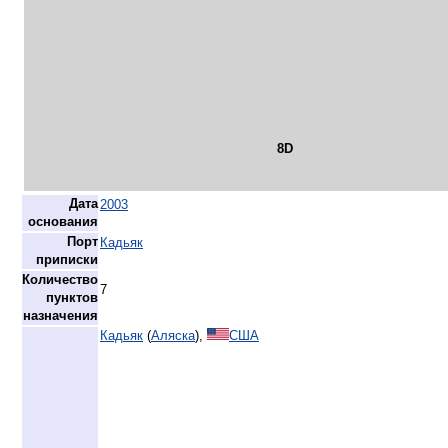
8D
Дата
2003
основания
Порт
Кадьяк
приписки
Количество
7
пунктов
назначения
Кадьяк
(
Аляска
),
США