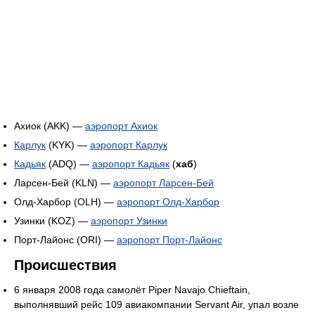
Ахиок (AKK) —
аэропорт Ахиок
Карлук
(KYK) —
аэропорт Карлук
Кадьяк
(ADQ) —
аэропорт Кадьяк
(
хаб
)
Ларсен-Бей (KLN) —
аэропорт Ларсен-Бей
Олд-Харбор (OLH) —
аэропорт Олд-Харбор
Узинки (KOZ) —
аэропорт Узинки
Порт-Лайонс (ORI) —
аэропорт Порт-Лайонс
Происшествия
6 января 2008 года самолёт Piper Navajo Chieftain,
выполнявший рейс 109 авиакомпании Servant Air, упал возле