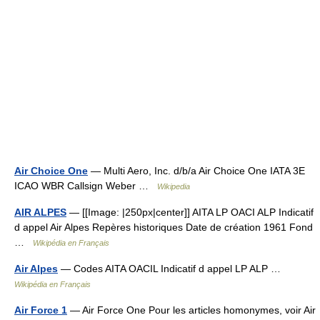
Air Choice One
— Multi Aero, Inc. d/b/a Air Choice One IATA 3E
ICAO WBR Callsign Weber …
Wikipedia
AIR ALPES
— [[Image: |250px|center]] AITA LP OACI ALP Indicatif
d appel Air Alpes Repères historiques Date de création 1961 Fond
…
Wikipédia en Français
Air Alpes
— Codes AITA OACIL Indicatif d appel LP ALP …
Wikipédia en Français
Air Force 1
— Air Force One Pour les articles homonymes, voir Air