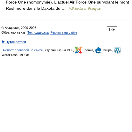
Force One (homonymie). L actuel Air Force One survolant le mont
Rushmore dans le Dakota du …
Wikipédia en Français
© Академик, 2000-2026
18+
Обратная связь:
Техподдержка
,
Реклама на сайте
👣 Путешествия
Экспорт словарей на сайты
, сделанные на PHP,
Joomla,
Drupal,
WordPress, MODx.