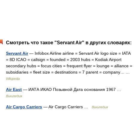
Смотреть что такое "Servant Air" в других словарях:
Servant Air
— Infobox Airline airline = Servant Air logo size = IATA
= 8D ICAO = callsign = founded = 2003 hubs = Kodiak Airport
secondary hubs = focus cities = frequent flyer = lounge = alliance =
subsidiaries = fleet size = destinations = 7 parent = company… …
Wikipedia
Air East
— ИАТА ИКАО Позывной Дата основания 1967 …
Википедия
Air Cargo Carriers
— Air Cargo Carriers …
Википедия