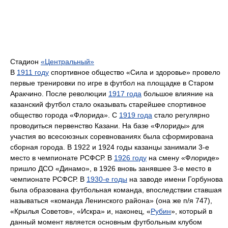
Стадион
«Центральный»
В
1911 году
спортивное общество «Сила и здоровье» провело
первые тренировки по игре в футбол на площадке в Старом
Аракчино. После революции
1917 года
большое влияние на
казанский футбол стало оказывать старейшее спортивное
общество города «Флорида». С
1919 года
стало регулярно
проводиться первенство Казани. На базе «Флориды» для
участия во всесоюзных соревнованиях была сформирована
сборная города. В 1922 и 1924 годы казанцы занимали 3-е
место в чемпионате РСФСР. В
1926 году
на смену «Флориде»
пришло ДСО «Динамо», в 1926 вновь занявшее 3-е место в
чемпионате РСФСР. В
1930-е годы
на заводе имени Горбунова
была образована футбольная команда, впоследствии ставшая
называться «команда Ленинского района» (она же п/я 747),
«Крылья Советов», «Искра» и, наконец, «
Рубин
», который в
данный момент является основным футбольным клубом