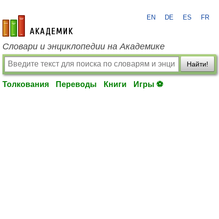
EN
DE
ES
FR
academic.ru
Словари и энциклопедии на Академике
Найти!
Толкования
Переводы
Книги
Игры ⚽