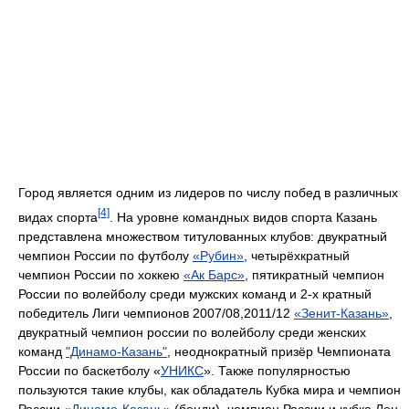
Город является одним из лидеров по числу побед в различных
[4]
видах спорта
. На уровне командных видов спорта Казань
представлена множеством титулованных клубов: двукратный
чемпион России по футболу
«Рубин»
, четырёхкратный
чемпион России по хоккею
«Ак Барс»
, пятикратный чемпион
России по волейболу среди мужских команд и 2-х кратный
победитель Лиги чемпионов 2007/08,2011/12
«Зенит-Казань»
,
двукратный чемпион россии по волейболу среди женских
команд
"Динамо-Казань"
, неоднократный призёр Чемпионата
России по баскетболу «
УНИКС
». Также популярностью
пользуются такие клубы, как обладатель Кубка мира и чемпион
России
«Динамо-Казань»
(бенди), чемпион России и кубка Лен