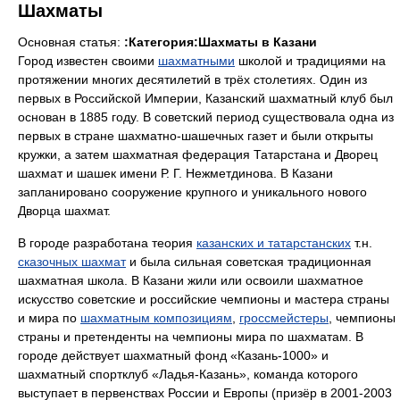
Шахматы
Основная статья:
:Категория:Шахматы в Казани
Город известен своими
шахматными
школой и традициями на
протяжении многих десятилетий в трёх столетиях. Один из
первых в Российской Империи, Казанский шахматный клуб был
основан в 1885 году. В советский период существовала одна из
первых в стране шахматно-шашечных газет и были открыты
кружки, а затем шахматная федерация Татарстана и Дворец
шахмат и шашек имени Р. Г. Нежметдинова. В Казани
запланировано сооружение крупного и уникального нового
Дворца шахмат.
В городе разработана теория
казанских и татарстанских
т.н.
сказочных шахмат
и была сильная советская традиционная
шахматная школа. В Казани жили или освоили шахматное
искусство советские и российские чемпионы и мастера страны
и мира по
шахматным композициям
,
гроссмейстеры
, чемпионы
страны и претенденты на чемпионы мира по шахматам. В
городе действует шахматный фонд «Казань-1000» и
шахматный спортклуб «Ладья-Казань», команда которого
выступает в первенствах России и Европы (призёр в 2001-2003