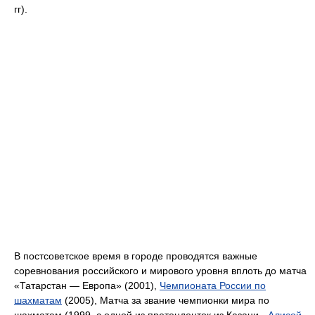
гг).
В постсоветское время в городе проводятся важные
соревнования российского и мирового уровня вплоть до матча
«Татарстан — Европа» (2001),
Чемпионата России по
шахматам
(2005), Матча за звание чемпионки мира по
шахматам (1999, с одной из претенденток из Казани -
Алисой