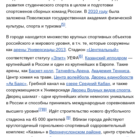
развития студенческого спорта в целом и подготовки
спортсменов сборных команд России. В
2010 году
была
заложена Поволжская государственная академия физической
[5]
культуры, спорта и туризма
.
В городе находится множество крупных спортивных объектов
российского и мирового уровня, в т.ч. те, которые сооружены
как
арены Универсиады-2013
. Стадион
«Центральный»
[6]
соответствует статусу
«Элит»
УЕФА
.
Казанский ипподром
—
крупнейший в России и один из крупнейших в Европе. Такие
арены, как
Баскет-холл
,
Татнефть-Арена
,
Академия Тенниса
,
Центр хоккея на траве,
Центр волейбола
,
Дворец единоборств
«Ак Барс»
, Гребной канал на
озере Средний Кабан
, и также
сооружающиеся к Универсиаде
Дворец Водных видов спорта
,
Дворец шахмат - одни крупнейших и/или немногих уникальных
в России и способны принимать международные соревнования
[7]
[8]
высшего уровня
. Идёт строительство нового футбольного
[9]
стадиона на 45 000 зрителей
. Вблизи города действуют
круглогодичный горнолыжно-спортивный оздоровительный
комплекс «Казань» в
Верхнеуслонском районе
, центр стрельбы