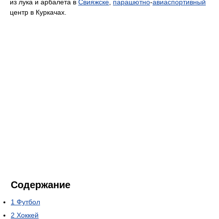
из лука и арбалета в
Свияжске
,
парашютно
-
авиаспортивный
центр в Куркачах.
Содержание
1
Футбол
2
Хоккей