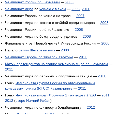
Чемпионат России по шахматам
—
2005
Чемпионат мира
по
хоккею с мячом
—
2005
,
2011
Чемпионат Европы по хоккею на траве —
2007
Чемпионат мира по хоккею с шайбой среди юниоров —
2008
Чемпионат России по лёгкой атлетике —
2008
Чемпионат мира по боксу среди студентов —
2008
Финальные игры Первой летней Универсиады России —
2008
Начало
ралли Шёлковый путь
—
2009
Чемпионат Европы по тяжёлой атлетике
—
2011
Матчи претендентов на звание чемпиона мира по шахматам
—
2011
Чемпионат мира по бальным и спортивным танцам —
2011
Гонки
Чемпионата (Кубка) России по автомобильным
кольцевым гонкам (RTCC)
Казань-ринге
—
2011
Гонки
Чемпионата мира «Формула 1» на воде
F1H2O
—
2011
,
2012
(
озеро Нижний Кабан
)
Чемпионат мира по фитнесу и бодибилдингу —
2012