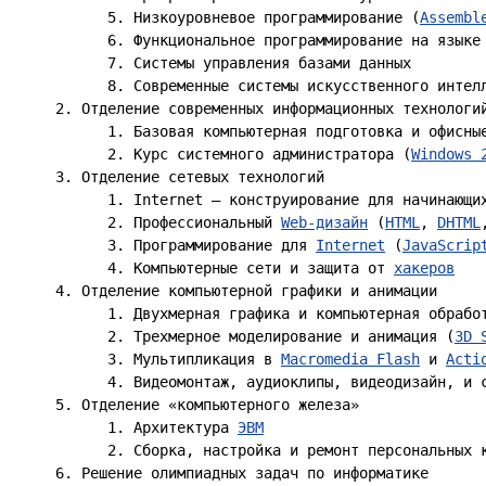
        5. Низкоуровневое программирование (
Assembl
        6. Функциональное программирование на языке
        7. Системы управления базами данных

        8. Современные системы искусственного интелл
  2. Отделение современных информационных технологий
        1. Базовая компьютерная подготовка и офисные
        2. Курс системного администратора (
Windows 
  3. Отделение сетевых технологий

        1. Internet – конструирование для начинающих
        2. Профессиональный 
Web-дизайн
 (
HTML
, 
DHTML
        3. Программирование для 
Internet
 (
JavaScrip
        4. Компьютерные сети и защита от 
хакеров
  4. Отделение компьютерной графики и анимации

        1. Двухмерная графика и компьютерная обрабо
        2. Трехмерное моделирование и анимация (
3D 
        3. Mультипликация в 
Macromedia Flash
 и 
Acti
        4. Видеомонтаж, аудиоклипы, видеодизайн, и 
  5. Отделение «компьютерного железа»

        1. Архитектура 
ЭВМ
        2. Сборка, настройка и ремонт персональных к
  6. Решение олимпиадных задач по информатике
