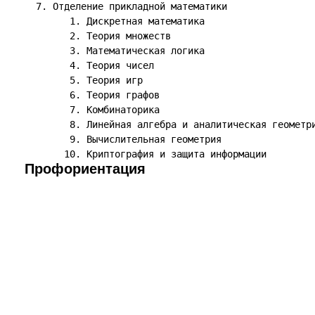
  7. Отделение прикладной математики

        1. Дискретная математика

        2. Теория множеств

        3. Математическая логика

        4. Теория чисел

        5. Теория игр

        6. Теория графов

        7. Комбинаторика

        8. Линейная алгебра и аналитическая геометри
        9. Вычислительная геометрия

Профориентация