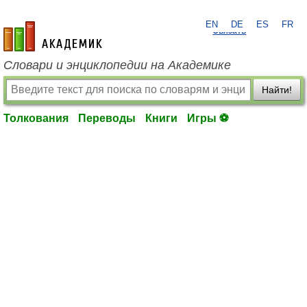
EN
DE
ES
FR
?
Связать
academic.ru
Словари и энциклопедии на Академике
Найти!
Толкования
Переводы
Книги
Игры ⚽