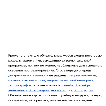
Кроме того, в число обязательных курсов входят некоторые
разделы математики, выходящие за рамки школьной
программы, но, тем не менее, необходимые для успешного
освоения программирования. Это, в первую очередь,
дискретная математика
и ее разделы:
теория множеств
,
математическая логика
,
теория чисел
,
комбинаторика
,
теория графов
, а также элементы
линейной алгебры
,
аналитической геометрии
,
теории игр
и
криптографии
.
Обязательные курсы составляют учебную нагрузку, равную,
как правило, четырем академическим часам в неделю.