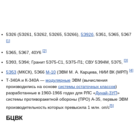
5Э26 (5Э261, 5Э262, 5Э265, 5Э266),
5Э92б
, 5Э51, 5Э65, 5Э67
[1]
[2]
5Э65, 5Э67, 40У6
[3]
5Э93, 5Э94; Гранит 5Э75-С1, 5Э75-П1; СВУ 5Э94М, 5Э75,
[4]
5Э53
(МКСК), 5Э66
М-10
(ЭВМ М. А. Карцева, НИИ ВК (МРП)
Т-340А и К-340А —
модулярные
ЭВМ (вычисления
производились на основе
системы остаточных классов
)
разработанные в 1960-1966 годах для РЛС «
Дунай-3УП
»
системы противоракетной обороны (ПРО) А-35, первые ЭВМ
[5]
производительность которых превысила 1 млн. оп/с
БЦВК