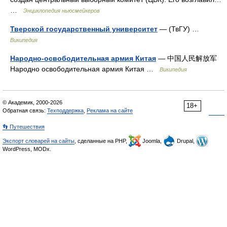
…
Энциклопедия ньюсмейкеров
Тверской государственный университет
— (ТвГУ) …
Википедия
Народно-освободительная армия Китая
— 中国人民解放军
Народно освободительная армия Китая …
Википедия
© Академик, 2000-2026
18+
Обратная связь:
Техподдержка
,
Реклама на сайте
👣 Путешествия
Экспорт словарей на сайты
, сделанные на PHP,
Joomla,
Drupal,
WordPress, MODx.