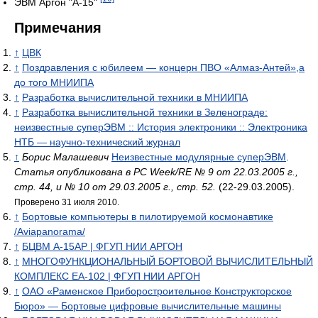
ЭВМ Аргон "А-15"
Примечания
↑
ЦВК
↑
Поздравления с юбилеем — концерн ПВО «Алмаз-Антей»,а
до того МНИИПА
↑
Разработка вычислительной техники в МНИИПА
↑
Разработка вычислительной техники в Зеленограде:
неизвестные суперЭВМ :: История электроники :: Электроника
НТБ — научно-технический журнал
↑
Борис Малашевич
Неизвестные модулярные суперЭВМ
.
Статья опубликована в PC Week/RE № 9 от 22.03.2005 г.,
стр. 44, и № 10 от 29.03.2005 г., стр. 52.
(22-29.03.2005).
Проверено 31 июля 2010.
↑
Бортовые компьютеры в пилотируемой космонавтике
/Aviapanorama/
↑
БЦВМ А-15АР | ФГУП НИИ АРГОН
↑
МНОГОФУНКЦИОНАЛЬНЫЙ БОРТОВОЙ ВЫЧИСЛИТЕЛЬНЫЙ
КОМПЛЕКС ЕА-102 | ФГУП НИИ АРГОН
↑
ОАО «Раменское Приборостроительное Конструкторское
Бюро» — Бортовые цифровые вычислительные машины