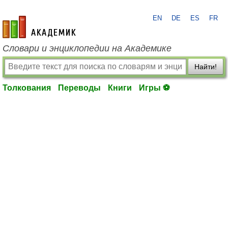
EN
DE
ES
FR
academic.ru
Словари и энциклопедии на Академике
Найти!
Толкования
Переводы
Книги
Игры ⚽