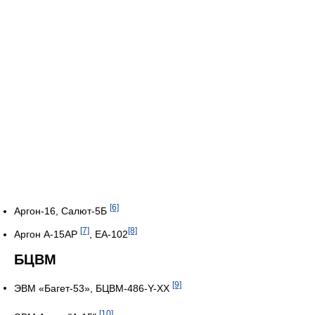
[6]
Аргон-16, Салют-5Б
[7]
[8]
Аргон А-15АР
, ЕА-102
БЦВМ
[9]
ЭВМ «Багет-53», БЦВМ-486-Y-XX
[10]