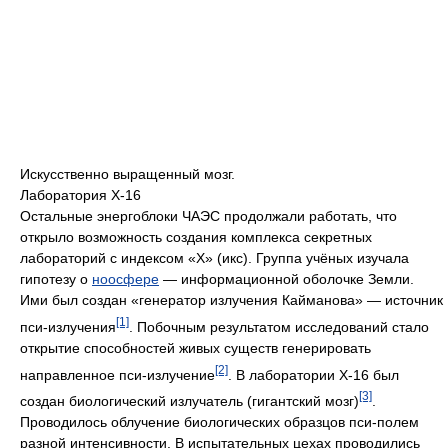
Искусственно выращенный мозг.
Лаборатория X-16
Остальные энергоблоки ЧАЭС продолжали работать, что
открыло возможность создания комплекса секретных
лабораторий с индексом «X» (икс). Группа учёных изучала
гипотезу о
ноосфере
— информационной оболочке Земли.
Ими был создан «генератор излучения Кайманова» — источник
[1]
пси-излучения
. Побочным результатом исследований стало
открытие способностей живых существ генерировать
[2]
направленное пси-излучение
. В лаборатории X-16 был
[3]
создан биологический излучатель (гигантский мозг)
.
Проводилось облучение биологических образцов пси-полем
разной интенсивности. В испытательных цехах проводились