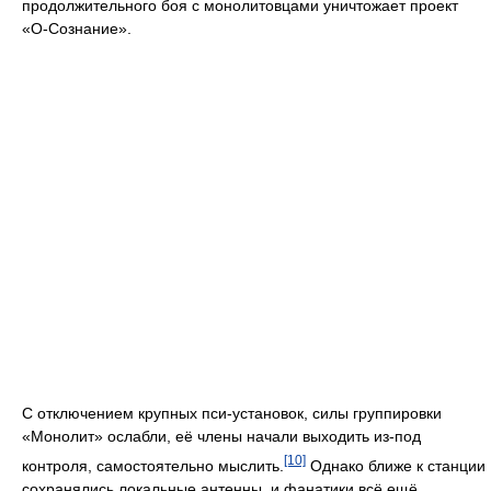
продолжительного боя с монолитовцами уничтожает проект
«О-Сознание».
С отключением крупных пси-установок, силы группировки
«Монолит» ослабли, её члены начали выходить из-под
[10]
контроля, самостоятельно мыслить.
Однако ближе к станции
сохранялись локальные антенны, и фанатики всё ещё