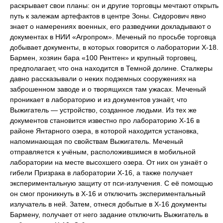
раскрывает свои планы: он и другие торговцы мечтают открыть
путь к залежам артефактов в центре Зоны. Сидорович явно
знает о намерениях военных, его разведчики докладывают о
документах в НИИ «Агропром». Меченый по просьбе торговца
добывает документы, в которых говорится о лаборатории X-18.
Бармен, хозяин бара «100 Рентген» и крупный торговец,
предполагает, что она находится в Темной долине. Сталкеры
давно рассказывали о неких подземных сооружениях на
заброшенном заводе и о творящихся там ужасах. Меченый
проникает в лабораторию и из документов узнаёт, что
Выжигатель — устройство, созданное людьми. Из тех же
документов становится известно про лабораторию X-16 в
районе Янтарного озера, в которой находится установка,
напоминающая по свойствам Выжигатель. Меченый
отправляется к учёным, расположившимся в мобильной
лаборатории на месте высохшего озера. От них он узнаёт о
гибели Призрака в лаборатории X-16, а также получает
экспериментальную защиту от пси-излучения. С её помощью
он смог проникнуть в X-16 и отключить экспериментальный
излучатель в ней. Затем, отнеся добытые в X-16 документы
Бармену, получает от него задание отключить Выжигатель в