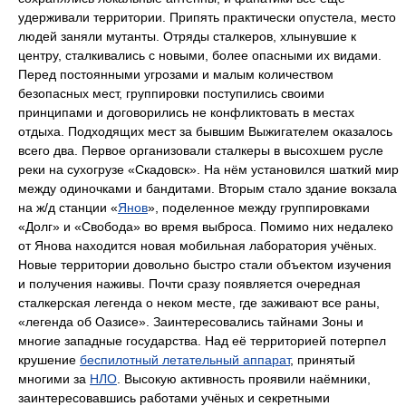
удерживали территории. Припять практически опустела, место
людей заняли мутанты. Отряды сталкеров, хлынувшие к
центру, сталкивались с новыми, более опасными их видами.
Перед постоянными угрозами и малым количеством
безопасных мест, группировки поступились своими
принципами и договорились не конфликтовать в местах
отдыха. Подходящих мест за бывшим Выжигателем оказалось
всего два. Первое организовали сталкеры в высохшем русле
реки на сухогрузе «Скадовск». На нём установился шаткий мир
между одиночками и бандитами. Вторым стало здание вокзала
на ж/д станции «
Янов
», поделенное между группировками
«Долг» и «Свобода» во время выброса. Помимо них недалеко
от Янова находится новая мобильная лаборатория учёных.
Новые территории довольно быстро стали объектом изучения
и получения наживы. Почти сразу появляется очередная
сталкерская легенда о неком месте, где заживают все раны,
«легенда об Оазисе». Заинтересовались тайнами Зоны и
многие западные государства. Над её территорией потерпел
крушение
беспилотный летательный аппарат
, принятый
многими за
НЛО
. Высокую активность проявили наёмники,
заинтересовавшись работами учёных и секретными