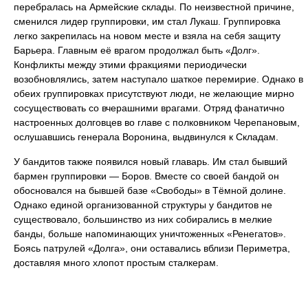
перебралась на Армейские склады. По неизвестной причине,
сменился лидер группировки, им стал Лукаш. Группировка
легко закрепилась на новом месте и взяла на себя защиту
Барьера. Главным её врагом продолжал быть «Долг».
Конфликты между этими фракциями периодически
возобновлялись, затем наступало шаткое перемирие. Однако в
обеих группировках присутствуют люди, не желающие мирно
сосуществовать со вчерашними врагами. Отряд фанатично
настроенных долговцев во главе с полковником Черепановым,
ослушавшись генерала Воронина, выдвинулся к Складам.
У бандитов также появился новый главарь. Им стал бывший
бармен группировки — Боров. Вместе со своей бандой он
обосновался на бывшей базе «Свободы» в Тёмной долине.
Однако единой организованной структуры у бандитов не
существовало, большинство из них собирались в мелкие
банды, больше напоминающих уничтоженных «Ренегатов».
Боясь патрулей «Долга», они оставались вблизи Периметра,
доставляя много хлопот простым сталкерам.