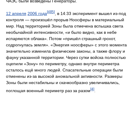
ЧАЭС были возведены Генераторы.
[4]
[5]
12 апреля
2006 года
, в 14:33 эксперимент вышел из-под
контроля — произошёл прорыв Ноосферы в материальный
мир. Над территорией Зоны была отмечена вспышка света
необычайной интенсивности, «и было видно, как в небе
испаряются облака». Потом «пришёл страшный грохот,
содрогнулась земля». «Энергия ноосферы» с этого момента
значительно изменила физические законы, а также флору и
фауну указанной территории. Через сутки войска полностью
оцепили «Зону» по периметру, однако внутри периметра
осталось ещё много людей. Спасательные операции были
отменены из-за высокой аномальной активности. Размеры
Зоны были нестабильны и скачкообразно увеличивались,
[4]
поглощая военный периметр раз за разом
.