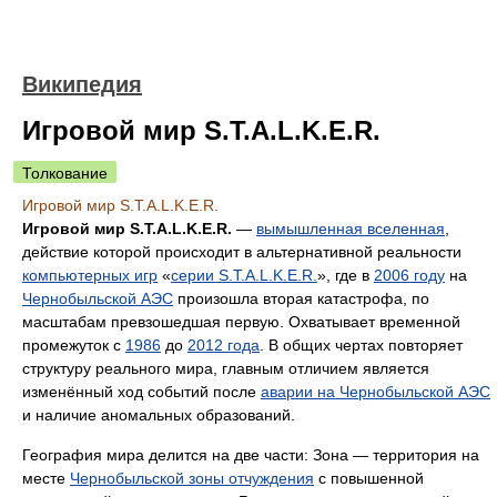
Википедия
Игровой мир S.T.A.L.K.E.R.
Толкование
Игровой мир S.T.A.L.K.E.R.
Игровой мир S.T.A.L.K.E.R.
—
вымышленная вселенная
,
действие которой происходит в альтернативной реальности
компьютерных игр
«
серии S.T.A.L.K.E.R.
», где в
2006 году
на
Чернобыльской АЭС
произошла вторая катастрофа, по
масштабам превзошедшая первую. Охватывает временной
промежуток с
1986
до
2012 года
. В общих чертах повторяет
структуру реального мира, главным отличием является
изменённый ход событий после
аварии на Чернобыльской АЭС
и наличие аномальных образований.
География мира делится на две части: Зона — территория на
месте
Чернобыльской зоны отчуждения
с повышенной