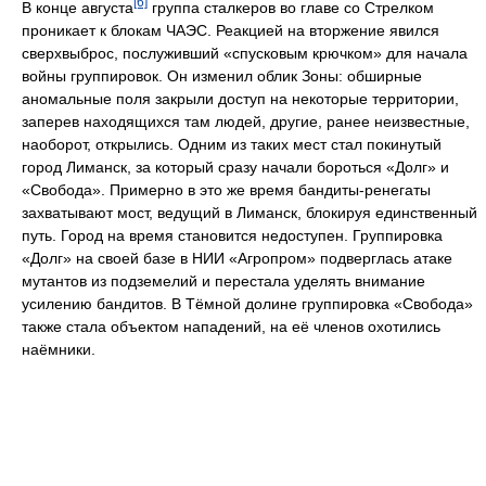
[6]
В конце августа
группа сталкеров во главе со Стрелком
проникает к блокам ЧАЭС. Реакцией на вторжение явился
сверхвыброс, послуживший «спусковым крючком» для начала
войны группировок. Он изменил облик Зоны: обширные
аномальные поля закрыли доступ на некоторые территории,
заперев находящихся там людей, другие, ранее неизвестные,
наоборот, открылись. Одним из таких мест стал покинутый
город Лиманск, за который сразу начали бороться «Долг» и
«Свобода». Примерно в это же время бандиты-ренегаты
захватывают мост, ведущий в Лиманск, блокируя единственный
путь. Город на время становится недоступен. Группировка
«Долг» на своей базе в НИИ «Агропром» подверглась атаке
мутантов из подземелий и перестала уделять внимание
усилению бандитов. В Тёмной долине группировка «Свобода»
также стала объектом нападений, на её членов охотились
наёмники.