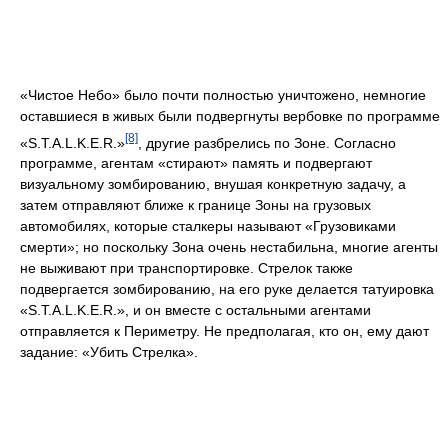
«Чистое Небо» было почти полностью уничтожено, немногие
оставшиеся в живых были подвергнуты вербовке по программе
[8]
«S.T.A.L.K.E.R.»
, другие разбрелись по Зоне. Согласно
программе, агентам «стирают» память и подвергают
визуальному зомбированию, внушая конкретную задачу, а
затем отправляют ближе к границе Зоны на грузовых
автомобилях, которые сталкеры называют «Грузовиками
смерти»; но поскольку Зона очень нестабильна, многие агенты
не выживают при транспортировке. Стрелок также
подвергается зомбированию, на его руке делается татуировка
«S.T.A.L.K.E.R.», и он вместе с остальными агентами
отправляется к Периметру. Не предполагая, кто он, ему дают
задание: «Убить Стрелка».