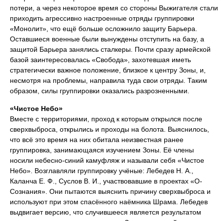
потери, а через некоторое время со стороны Выжигателя стали
приходить агрессивно настроенные отряды группировки
«Монолит», что ещё больше осложнило защиту Барьера.
Оставшиеся военные были вынуждены отступить на базу, а
защитой Барьера занялись сталкеры. Почти сразу армейской
базой заинтересовалась «Свобода», захотевшая иметь
стратегически важное положение, близкое к центру Зоны, и,
несмотря на проблемы, направила туда свои отряды. Таким
образом, силы группировки оказались разрозненными.
«Чистое Небо»
Вместе с территориями, проход к которым открылся после
сверхвыброса, открылись и проходы на болота. Выяснилось,
что всё это время на них обитала неизвестная ранее
группировка, занимающаяся изучением Зоны. Её члены
носили небесно-синий камуфляж и называли себя «Чистое
Небо». Возглавляли группировку учёные: Лебедев Н. А.,
Каланча Е. Ф., Суслов В. И., участвовавшие в проектах «О-
Сознания». Они пытаются выяснить причину сверхвыброса и
используют при этом спасённого наёмника Шрама. Лебедев
выдвигает версию, что случившееся является результатом