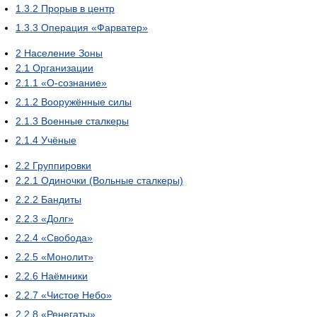
1.3.2
Прорыв в центр
1.3.3
Операция «Фарватер»
2
Население Зоны
2.1
Организации
2.1.1
«О-сознание»
2.1.2
Вооружённые силы
2.1.3
Военные сталкеры
2.1.4
Учёные
2.2
Группировки
2.2.1
Одиночки (Вольные сталкеры)
2.2.2
Бандиты
2.2.3
«Долг»
2.2.4
«Свобода»
2.2.5
«Монолит»
2.2.6
Наёмники
2.2.7
«Чистое Небо»
2.2.8
«Ренегаты»