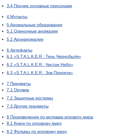
3.4
Прочие основные персонажи
4
Мутанты
5
Аномальные образования
5.1
Одиночные аномалии
5.2
Архианомалии
6
Артефакты
6.1
«S.T.A.L.K.E.R.: Тень Чернобыля»
6.2
«S.T.A.L.K.E.R.: Чистое Небо»
6.3
«S.T.A.L.K.E.R.: Зов Припяти»
7
Предметы
7.1
Оружие
7.2
Защитные костюмы
7.3
Другие предметы
8
Произведения по мотивам игрового мира
8.1
Книги по игровому миру
8.2
Фильмы по игровому миру