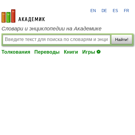
EN
DE
ES
FR
academic.ru
Словари и энциклопедии на Академике
Найти!
Толкования
Переводы
Книги
Игры ⚽