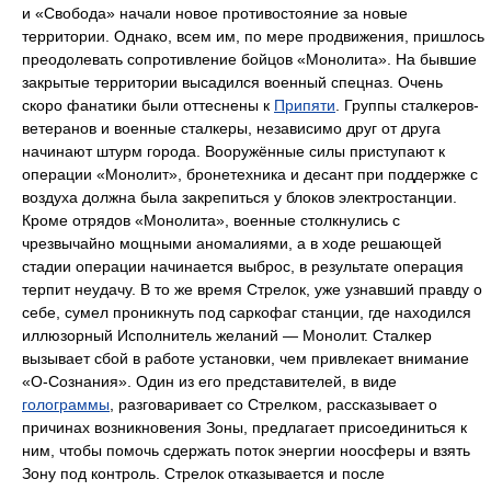
и «Свобода» начали новое противостояние за новые
территории. Однако, всем им, по мере продвижения, пришлось
преодолевать сопротивление бойцов «Монолита». На бывшие
закрытые территории высадился военный спецназ. Очень
скоро фанатики были оттеснены к
Припяти
. Группы сталкеров-
ветеранов и военные сталкеры, независимо друг от друга
начинают штурм города. Вооружённые силы приступают к
операции «Монолит», бронетехника и десант при поддержке с
воздуха должна была закрепиться у блоков электростанции.
Кроме отрядов «Монолита», военные столкнулись с
чрезвычайно мощными аномалиями, а в ходе решающей
стадии операции начинается выброс, в результате операция
терпит неудачу. В то же время Стрелок, уже узнавший правду о
себе, сумел проникнуть под саркофаг станции, где находился
иллюзорный Исполнитель желаний — Монолит. Сталкер
вызывает сбой в работе установки, чем привлекает внимание
«О-Сознания». Один из его представителей, в виде
голограммы
, разговаривает со Стрелком, рассказывает о
причинах возникновения Зоны, предлагает присоединиться к
ним, чтобы помочь сдержать поток энергии ноосферы и взять
Зону под контроль. Стрелок отказывается и после