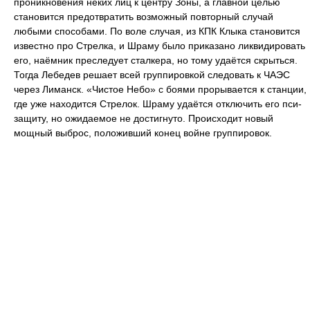
проникновения неких лиц к центру Зоны, а главной целью
становится предотвратить возможный повторный случай
любыми способами. По воле случая, из КПК Клыка становится
известно про Стрелка, и Шраму было приказано ликвидировать
его, наёмник преследует сталкера, но тому удаётся скрыться.
Тогда Лебедев решает всей группировкой следовать к ЧАЭС
через Лиманск. «Чистое Небо» с боями прорывается к станции,
где уже находится Стрелок. Шраму удаётся отключить его пси-
защиту, но ожидаемое не достигнуто. Происходит новый
мощный выброс, положивший конец войне группировок.