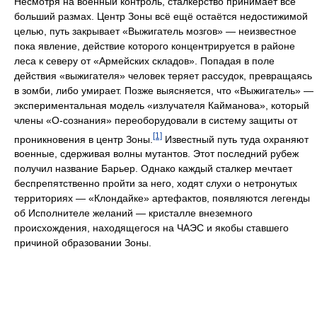
Несмотря на военный контроль, сталкерство принимает всё
больший размах. Центр Зоны всё ещё остаётся недостижимой
целью, путь закрывает «Выжигатель мозгов» — неизвестное
пока явление, действие которого концентрируется в районе
леса к северу от «Армейских складов». Попадая в поле
действия «выжигателя» человек теряет рассудок, превращаясь
в зомби, либо умирает. Позже выясняется, что «Выжигатель» —
экспериментальная модель «излучателя Кайманова», который
члены «О-сознания» переоборудовали в систему защиты от
[1]
проникновения в центр Зоны.
Известный путь туда охраняют
военные, сдерживая волны мутантов. Этот последний рубеж
получил название Барьер. Однако каждый сталкер мечтает
беспрепятственно пройти за него, ходят слухи о нетронутых
территориях — «Клондайке» артефактов, появляются легенды
об Исполнителе желаний — кристалле внеземного
происхождения, находящегося на ЧАЭС и якобы ставшего
причиной образовании Зоны.