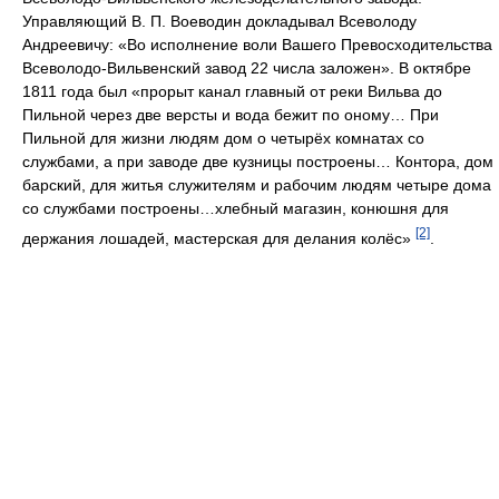
Управляющий В. П. Воеводин докладывал Всеволоду
Андреевичу: «Во исполнение воли Вашего Превосходительства
Всеволодо-Вильвенский завод 22 числа заложен». В октябре
1811 года был «прорыт канал главный от реки Вильва до
Пильной через две версты и вода бежит по оному… При
Пильной для жизни людям дом о четырёх комнатах со
службами, а при заводе две кузницы построены… Контора, дом
барский, для житья служителям и рабочим людям четыре дома
со службами построены…хлебный магазин, конюшня для
[2]
держания лошадей, мастерская для делания колёс»
.