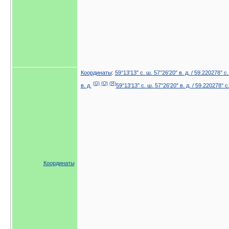
Координаты
:
59°13′13″ с. ш.
57°26′20″ в. д.
/
59.220278° с.
(G)
(O)
(Я)
в. д.
59°13′13″ с. ш.
57°26′20″ в. д.
/
59.220278° с
Координаты