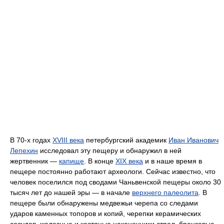
В 70-х годах
XVIII века
петербургский академик
Иван Иванович
Лепехин
исследовал эту пещеру и обнаружил в ней
жертвенник —
капище
. В конце
XIX века
и в наше время в
пещере постоянно работают археологи. Сейчас известно, что
человек поселился под сводами Чаньвенской пещеры около 30
тысяч лет до нашей эры — в начале
верхнего палеолита
. В
пещере были обнаружены медвежьи черепа со следами
ударов каменных топоров и копий, черепки керамических
сосудов, железные и костяные наконечники стрел, бронзовые