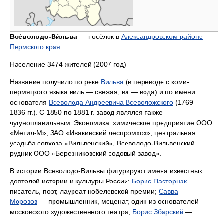
Все́володо-Ви́льва
— посёлок в
Александровском районе
Пермского края
.
Население 3474 жителей (2007 год).
Название получило по реке
Вильва
(в переводе с коми-
пермяцкого языка виль — свежая, ва — вода) и по имени
основателя
Всеволода Андреевича Всеволожского
(1769—
1836 гг.). С 1850 по 1881 г. завод являлся также
чугуноплавильным. Экономика: химическое предприятие ООО
«Метил-М», ЗАО «Ивакинский леспромхоз», центральная
усадьба совхоза «Вильвенский», Всеволодо-Вильвенский
рудник ООО «Березниковский содовый завод».
В истории Всеволодо-Вильвы фигурируют имена известных
деятелей истории и культуры России:
Борис Пастернак
—
писатель, поэт, лауреат нобелевской премии;
Савва
Морозов
— промышленник, меценат, один из основателей
московского художественного театра,
Борис Збарский
—