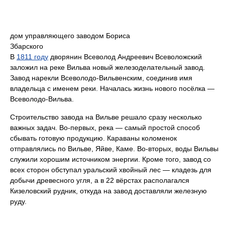
дом управляющего заводом Бориса
Збарского
В
1811 году
дворянин Всеволод Андреевич Всеволожский
заложил на реке Вильва новый железоделательный завод.
Завод нарекли Всеволодо-Вильвенским, соединив имя
владельца с именем реки. Началась жизнь нового посёлка —
Всеволодо-Вильва.
Строительство завода на Вильве решало сразу несколько
важных задач. Во-первых, река — самый простой способ
сбывать готовую продукцию. Караваны коломенок
отправлялись по Вильве, Яйве, Каме. Во-вторых, воды Вильвы
служили хорошим источником энергии. Кроме того, завод со
всех сторон обступал уральский хвойный лес — кладезь для
добычи древесного угля, а в 22 вёрстах располагался
Кизеловский рудник, откуда на завод доставляли железную
руду.