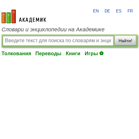
EN
DE
ES
FR
academic.ru
Словари и энциклопедии на Академике
Найти!
Толкования
Переводы
Книги
Игры ⚽