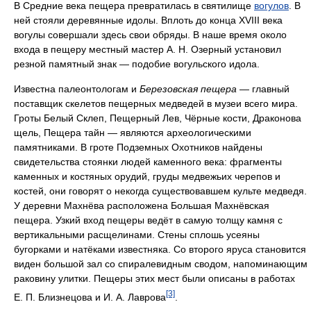
В Средние века пещера превратилась в святилище
вогулов
. В
ней стояли деревянные идолы. Вплоть до конца XVIII века
вогулы совершали здесь свои обряды. В наше время около
входа в пещеру местный мастер А. Н. Озерный установил
резной памятный знак — подобие вогульского идола.
Известна палеонтологам и
Березовская пещера
— главный
поставщик скелетов пещерных медведей в музеи всего мира.
Гроты Белый Склеп, Пещерный Лев, Чёрные кости, Драконова
щель, Пещера тайн — являются археологическими
памятниками. В гроте Подземных Охотников найдены
свидетельства стоянки людей каменного века: фрагменты
каменных и костяных орудий, груды медвежьих черепов и
костей, они говорят о некогда существовавшем культе медведя.
У деревни Махнёва расположена Большая Махнёвская
пещера. Узкий вход пещеры ведёт в самую толщу камня с
вертикальными расщелинами. Стены сплошь усеяны
бугорками и натёками известняка. Со второго яруса становится
виден большой зал со спиралевидным сводом, напоминающим
раковину улитки. Пещеры этих мест были описаны в работах
[3]
Е. П. Близнецова и И. А. Лаврова
.