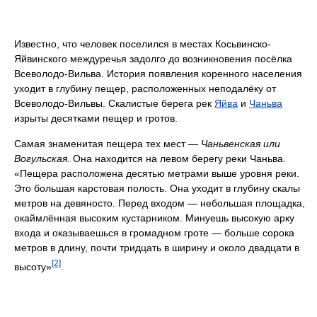
Известно, что человек поселился в местах Косьвинско-
Яйвинского междуречья задолго до возникновения посёлка
Всеволодо-Вильва. История появления коренного населения
уходит в глубину пещер, расположенных неподалёку от
Всеволодо-Вильвы. Скалистые берега рек
Яйва
и
Чаньва
изрыты десятками пещер и гротов.
Самая знаменитая пещера тех мест —
Чаньвенская или
Вогульская
. Она находится на левом берегу реки Чаньва.
«Пещера расположена десятью метрами выше уровня реки.
Это большая карстовая полость. Она уходит в глубину скалы
метров на девяносто. Перед входом — небольшая площадка,
окаймлённая высоким кустарником. Минуешь высокую арку
входа и оказываешься в громадном гроте — больше сорока
метров в длину, почти тридцать в ширину и около двадцати в
[2]
высоту»
.