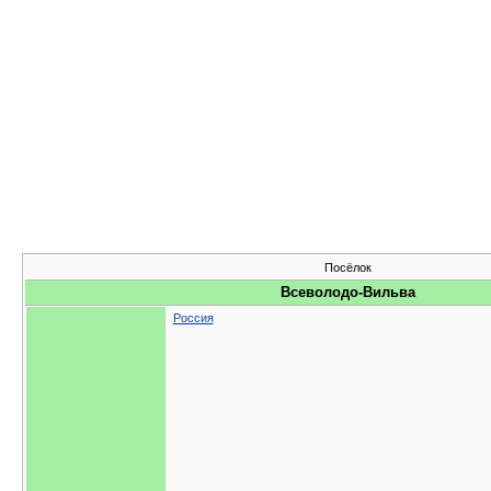
Посёлок
Всеволодо-Вильва
Россия