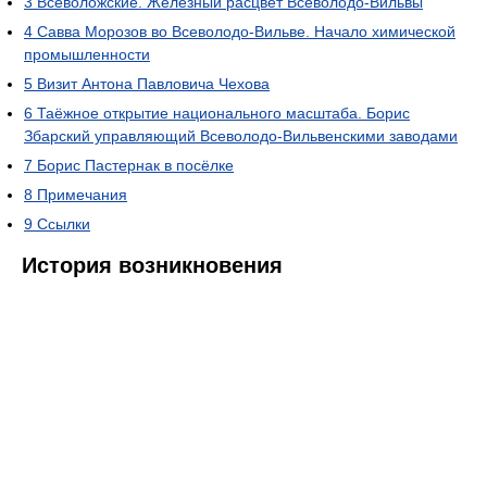
3
Всеволожские. Железный расцвет Всеволодо-Вильвы
4
Савва Морозов во Всеволодо-Вильве. Начало химической
промышленности
5
Визит Антона Павловича Чехова
6
Таёжное открытие национального масштаба. Борис
Збарский управляющий Всеволодо-Вильвенскими заводами
7
Борис Пастернак в посёлке
8
Примечания
9
Ссылки
История возникновения