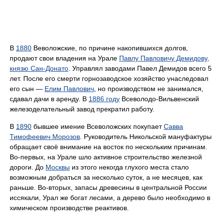
В
1880
Веволожские, по причине накопившихся долгов,
продают свои владения на Урале
Павлу Павловичу Демидову,
князю Сан-Донато
. Управлял заводами Павел Демидов всего 5
лет. После его смерти горнозаводское хозяйство унаследовал
его сын —
Елим Павлович
, но производством не занимался,
сдавал дачи в аренду. В
1886 году
Всеволодо-Вильвенский
железоделательный завод прекратил работу.
В
1890
бывшее имение Всеволожских покупает
Савва
Тимофеевич Морозов
. Руководитель Никольской мануфактуры
обращает своё внимание на восток по нескольким причинам.
Во-первых, на Урале шло активное строительство железной
дороги. До
Москвы
из этого некогда глухого места стало
возможным добраться за несколько суток, а не месяцев, как
раньше. Во-вторых, запасы древесины в центральной России
иссякали, Урал же богат лесами, а дерево было необходимо в
химическом производстве реактивов.