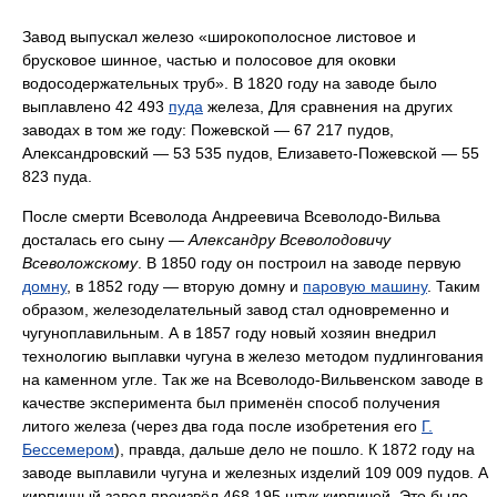
Завод выпускал железо «широкополосное листовое и
брусковое шинное, частью и полосовое для оковки
водосодержательных труб». В 1820 году на заводе было
выплавлено 42 493
пуда
железа, Для сравнения на других
заводах в том же году: Пожевской — 67 217 пудов,
Александровский — 53 535 пудов, Елизавето-Пожевской — 55
823 пуда.
После смерти Всеволода Андреевича Всеволодо-Вильва
досталась его сыну —
Александру Всеволодовичу
Всеволожскому
. В 1850 году он построил на заводе первую
домну
, в 1852 году — вторую домну и
паровую машину
. Таким
образом, железоделательный завод стал одновременно и
чугуноплавильным. А в 1857 году новый хозяин внедрил
технологию выплавки чугуна в железо методом пудлингования
на каменном угле. Так же на Всеволодо-Вильвенском заводе в
качестве эксперимента был применён способ получения
литого железа (через два года после изобретения его
Г.
Бессемером
), правда, дальше дело не пошло. К 1872 году на
заводе выплавили чугуна и железных изделий 109 009 пудов. А
кирпичный завод произвёл 468 195 штук кирпичей. Это было