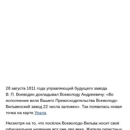
28 августа 1811 года управляющий будущего завода
В. П. Воеводин докладывал Всеволоду Андреевичу: «Во
исполнение воли Вашего Превосходительства Всеволодо-
Вильвенский завод 22 числа заложен». Так появилась новая
точка на карте
Урала
.
Несмотря на то, что посёлок Всеволодо-Вильва носит своё
официальное название вот уже два века. Жители окрестных