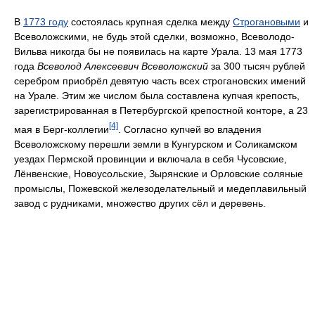
В
1773 году
состоялась крупная сделка между
Строгановыми
и
Всеволожскими, не будь этой сделки, возможно, Всеволодо-
Вильва никогда бы не появилась на карте Урала. 13 мая 1773
года
Всеволод Алексеевич Всеволожский
за 300 тысяч рублей
серебром приобрёл девятую часть всех строгановских имений
на Урале. Этим же числом была составлена купчая крепость,
зарегистрированная в Петербургской крепостной конторе, а 23
[4]
мая в Берг-коллегии
. Согласно купчей во владения
Всеволожскому перешли земли в Кунгурском и Соликамском
уездах Пермской провинции и включала в себя Чусовские,
Лёнвенские, Новоусольские, Зырянские и Орловские соляные
промыслы, Пожевской железоделательный и медеплавильный
завод с рудниками, множество других сёл и деревень.