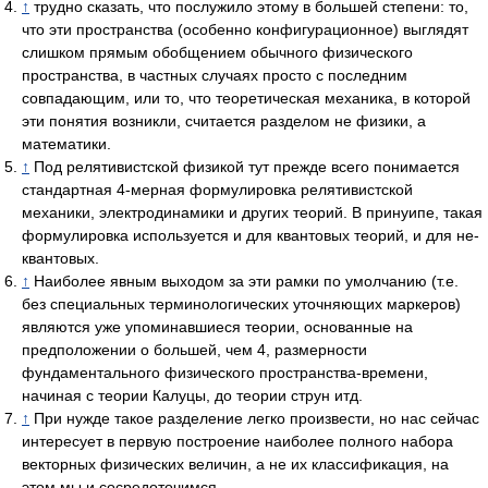
↑
трудно сказать, что послужило этому в большей степени: то,
что эти пространства (особенно конфигурационное) выглядят
слишком прямым обобщением обычного физического
пространства, в частных случаях просто с последним
совпадающим, или то, что теоретическая механика, в которой
эти понятия возникли, считается разделом не физики, а
математики.
↑
Под релятивистской физикой тут прежде всего понимается
стандартная 4-мерная формулировка релятивистской
механики, электродинамики и других теорий. В принуипе, такая
формулировка используется и для квантовых теорий, и для не-
квантовых.
↑
Наиболее явным выходом за эти рамки по умолчанию (т.е.
без специальных терминологических уточняющих маркеров)
являются уже упоминавшиеся теории, основанные на
предположении о большей, чем 4, размерности
фундаментального физического пространства-времени,
начиная с теории Калуцы, до теории струн итд.
↑
При нужде такое разделение легко произвести, но нас сейчас
интересует в первую построение наиболее полного набора
векторных физических величин, а не их классификация, на
этом мы и сосредоточимся.