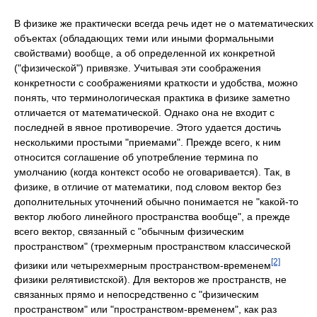
В физике же практически всегда речь идет не о математических
объектах (обладающих теми или иными формальными
свойствами) вообще, а об определенной их конкретной
("физической") привязке. Учитывая эти соображения
конкретности с соображениями краткости и удобства, можно
понять, что терминологическая практика в физике заметно
отличается от математической. Однако она не входит с
последней в явное противоречие. Этого удается достичь
несколькими простыми "приемами". Прежде всего, к ним
относится соглашение об употребление термина по
умолчанию (когда контекст особо не оговаривается). Так, в
физике, в отличие от математики, под словом вектор без
дополнительных уточнений обычно понимается не "какой-то
вектор любого линейного пространства вообще", а прежде
всего вектор, связанный с "обычным физическим
пространством" (трехмерным пространством классической
[2]
физики или четырехмерным пространством-временем
физики релятивистской). Для векторов же пространств, не
связанных прямо и непосредственно с "физическим
пространством" или "пространством-временем", как раз