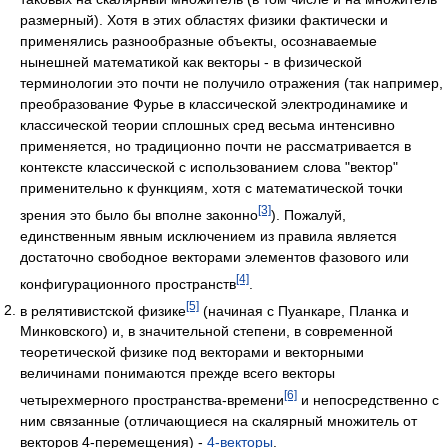
размерный). Хотя в этих областях физики фактически и
применялись разнообразные объекты, осознаваемые
нынешней математикой как векторы - в физической
терминологии это почти не получило отражения (так например,
преобразование Фурье в классической электродинамике и
классической теории сплошных сред весьма интенсивно
применяется, но традиционно почти не рассматривается в
контексте классической с использованием слова "вектор"
применительно к функциям, хотя с математической точки
[3]
зрения это было бы вполне законно
). Пожалуй,
единственным явным исключением из правила является
достаточно свободное векторами элементов фазового или
[4]
конфигурационного пространств
.
[5]
в релятивистской физике
(начиная с Пуанкаре, Планка и
Минковского) и, в значительной степени, в современной
теоретической физике под векторами и векторными
величинами понимаются прежде всего векторы
[6]
четырехмерного пространства-времени
и непосредственно с
ним связанные (отличающиеся на скалярный множитель от
векторов 4-перемещения) -
4-векторы
.