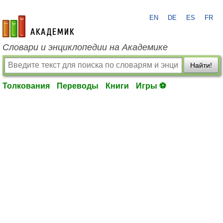
EN
DE
ES
FR
academic.ru
Словари и энциклопедии на Академике
Найти!
Толкования
Переводы
Книги
Игры ⚽