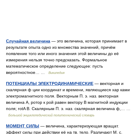
Случайная величина
— это величина, которая принимает в
результате опыта одно из множества значений, причём
появление того или иного значения этой величины до её
измерения нельзя точно предсказать. Формальное
математическое определение следующее: пусть
вероятностное… …
Википедия
ПОТЕНЦИАЛЫ ЭЛЕКТРОДИНАМИЧЕСКИЕ
— векторная и
скалярная ф ции координат и времени, являющиеся хар ками
электромагнитного поля. Векторным П. э. наз. векторная
величина А, ротор к рой равен вектору В магнитной индукции
поля; rotA В. Скалярным П. э. наз. скалярная величина ф,… …
Большой энциклопедический политехнический словарь
МОМЕНТ СИЛЫ
— величина, характеризующая вращат.
эффект силы при действии её на тв. тело. Различают М. с.