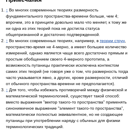
↑
Во многих современных теориях размерность
фундаментального пространства-времени больше, чем 4;
впрочем, это в принципе довольно мало что меняет, к тому же
ни одна из этих теорий пока не достигла статуса
общепризнанной и достаточно подтвержденной.
↑
Во многих современных теориях, например, в
теории струн
,
пространство-время не 4-мерно, а имеет большее количество
измерений, однако является чаще всего достаточно прямым и
простым обобщением своего 4-мерного прототипа, а
возможность путаницы практически исключена контекстом
самих этих теорий (не говоря уже о том, что размерность тогда
часто указывается явно, а других, кроме размерности, отличий
от обычного пространства-времени не предполагается).
↑
Для того, чтобы избежать противоречий между физической и
математической терминологией, существует такой способ:
вместо выражения "вектор такого-то пространства" применять
синонимичное выражение "элемент такого-то пространства",
математически полностью эквивалентное, но не создающее
путаницы при употреблении наряду с обычных для физики
терминологических традиций.