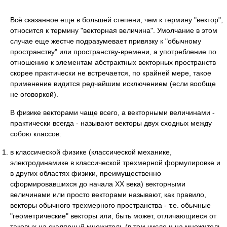
Всё сказанное еще в большей степени, чем к термину "вектор",
относится к термину "векторная величина". Умолчание в этом
случае еще жестче подразумевает привязку к "обычному
пространству" или пространству-времени, а употребление по
отношению к элементам абстрактных векторных пространств
скорее практически не встречается, по крайней мере, такое
применение видится редчайшим исключением (если вообще
не оговоркой).
В физике векторами чаще всего, а векторными величинами -
практически всегда - называют векторы двух сходных между
собою классов:
в классической физике (классической механике,
электродинамике в классической трехмерной формулировке и
в других областях физики, преимущественно
сформировавшихся до начала ХХ века) векторными
величинами или просто векторами называют, как правило,
векторы обычного трехмерного пространства - т.е. обычные
"геометрические" векторы или, быть может, отличающиеся от
таковых на скалярный множитель (в том числе и на множитель