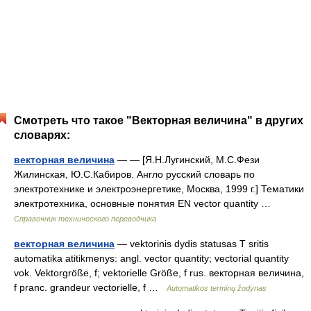
Смотреть что такое "Векторная величина" в других
словарях:
векторная величина
— — [Я.Н.Лугинский, М.С.Фези
Жилинская, Ю.С.Кабиров. Англо русский словарь по
электротехнике и электроэнергетике, Москва, 1999 г.] Тематики
электротехника, основные понятия EN vector quantity …
Справочник технического переводчика
векторная величина
— vektorinis dydis statusas T sritis
automatika atitikmenys: angl. vector quantity; vectorial quantity
vok. Vektorgröße, f; vektorielle Größe, f rus. векторная величина,
f pranc. grandeur vectorielle, f …
Automatikos terminų žodynas