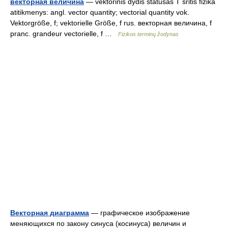
векторная величина
— vektorinis dydis statusas T sritis fizika
atitikmenys: angl. vector quantity; vectorial quantity vok.
Vektorgröße, f; vektorielle Größe, f rus. векторная величина, f
pranc. grandeur vectorielle, f …
Fizikos terminų žodynas
Векторная диаграмма
— графическое изображение
меняющихся по закону синуса (косинуса) величин и