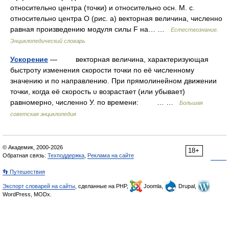
относительно центра (точки) и относительно осн. М. с.
относительно центра О (рис. а) векторная величина, численно
равная произведению модуля силы F на… …
Естествознание.
Энциклопедический словарь
Ускорение
— векторная величина, характеризующая
быстроту изменения скорости точки по её численному
значению и по направлению. При прямолинейном движении
точки, когда её скорость υ возрастает (или убывает)
равномерно, численно У. по времени: … …
Большая
советская энциклопедия
© Академик, 2000-2026
18+
Обратная связь:
Техподдержка
,
Реклама на сайте
👣 Путешествия
Экспорт словарей на сайты
, сделанные на PHP,
Joomla,
Drupal,
WordPress, MODx.