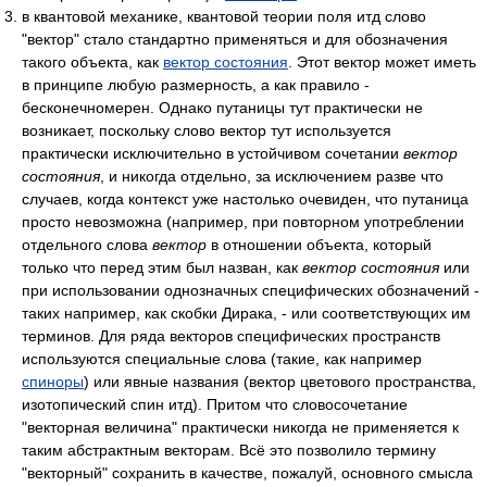
в квантовой механике, квантовой теории поля итд слово
"вектор" стало стандартно применяться и для обозначения
такого объекта, как
вектор состояния
. Этот вектор может иметь
в принципе любую размерность, а как правило -
бесконечномерен. Однако путаницы тут практически не
возникает, поскольку слово вектор тут используется
практически исключительно в устойчивом сочетании
вектор
состояния
, и никогда отдельно, за исключением разве что
случаев, когда контекст уже настолько очевиден, что путаница
просто невозможна (например, при повторном употреблении
отдельного слова
вектор
в отношении объекта, который
только что перед этим был назван, как
вектор состояния
или
при использовании однозначных специфических обозначений -
таких например, как скобки Дирака, - или соответствующих им
терминов. Для ряда векторов специфических пространств
используются специальные слова (такие, как например
спиноры
) или явные названия (вектор цветового пространства,
изотопический спин итд). Притом что словосочетание
"векторная величина" практически никогда не применяется к
таким абстрактным векторам. Всё это позволило термину
"векторный" сохранить в качестве, пожалуй, основного смысла