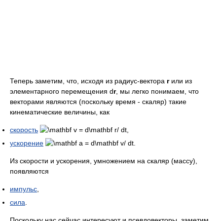
Теперь заметим, что, исходя из радиус-вектора
r
или из
элементарного перемещения d
r
, мы легко понимаем, что
векторами являются (поскольку время - скаляр) такие
кинематические величины, как
скорость
ускорение
Из скорости и ускорения, умножением на скаляр (массу),
появляются
импульс
,
сила
.
Поскольку нас сейчас интересуют и псевдовекторы, заметим,