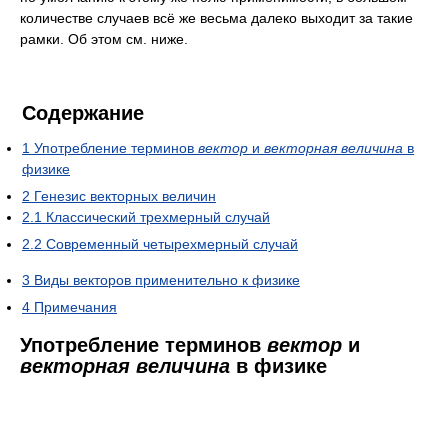
количестве случаев всё же весьма далеко выходит за такие
рамки. Об этом см. ниже.
Содержание
1
Употребление терминов
вектор
и
векторная величина
в
физике
2
Генезис векторных величин
2.1
Классический трехмерный случай
2.2
Современный четырехмерный случай
3
Виды векторов применительно к физике
4
Примечания
Употребление терминов
вектор
и
векторная величина
в физике