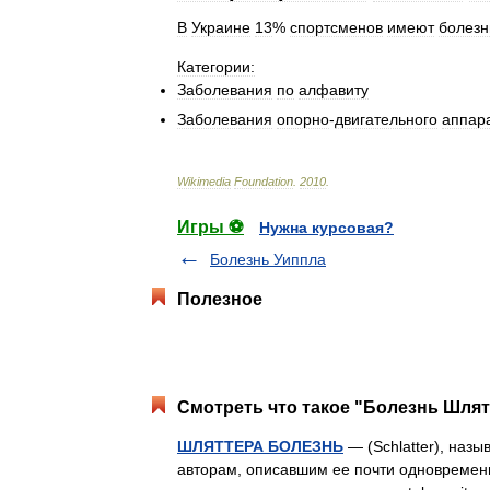
В
Украине
13
%
спортсменов
имеют
болезн
Категории:
Заболевания
по
алфавиту
Заболевания
опорно
-
двигательного
аппар
Wikimedia
Foundation
.
2010
.
Игры ⚽
Нужна курсовая?
Болезнь Уиппла
Полезное
Смотреть что такое "Болезнь Шлят
ШЛЯТТЕРА БОЛЕЗНЬ
— (Schlatter), наз
авторам, описавшим ее почти одновременн