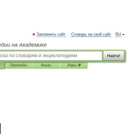
Запомнить сайт
Словарь на свой сайт
RU
едии на Академике
Найти!
Переводы
Книги
Игры ⚽