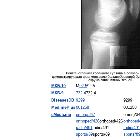
Рентгенограмма
коленного
сустава
в
боковой
демонстрирующая
фрагментацию
большеберцовой
бу
окружающих
мягких
тканей
.
МКБ
-
10
M
92
.
5
92
.
5
МКБ
-
9
732
.
4
732
.
4
DiseasesDB
9299
9299
MedlinePlus
001258
001258
eMedicine
emerg
/
347
emerg
/
3
orthoped
/
426
orthoped
/
426
orthoped
radio
/
491
radio
/
491
radio
/
491
sports
/
89
sports
/
89
sports
/
8