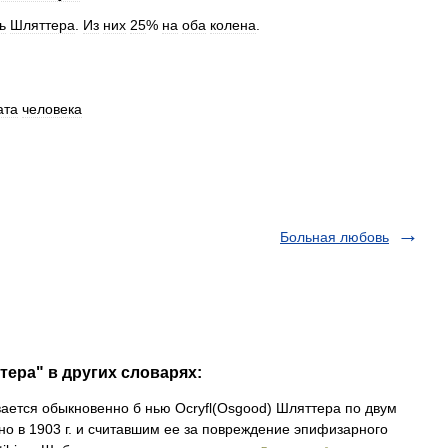
ь
Шляттера
.
Из
них
25
%
на
оба
колена
.
ата
человека
Больная любовь
тера" в других словарях:
ывается обыкновенно б нью Ocryfl(Osgood) Шляттера по двум
о в 1903 г. и считавшим ее за повреждение эпифизарного