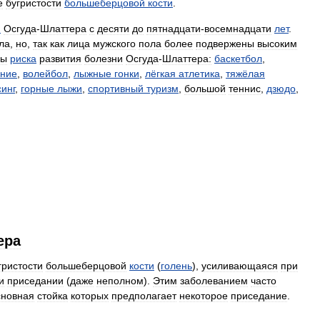
е
бугристости
большеберцовой
кости
.
и
Осгуда
-
Шлаттера
с
десяти
до
пятнадцати
-
восемнадцати
лет
.
ла
,
но
,
так
как
лица
мужского
пола
более
подвержены
высоким
ры
риска
развития
болезни
Осгуда
-
Шлаттера:
баскетбол
,
ание
,
волейбол
,
лыжные
гонки
,
лёгкая
атлетика
,
тяжёлая
синг
,
горные
лыжи
,
спортивный
туризм
,
большой
теннис
,
дзюдо
,
ера
гристости
большеберцовой
кости
(
голень
),
усиливающаяся
при
и
приседании
(
даже
неполном
).
Этим
заболеванием
часто
сновная
стойка
которых
предполагает
некоторое
приседание
.