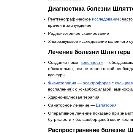
Диагностика
болезни
Шлятт
Рентгенографическое
исследование
;
часто
врачей
в
заблуждение
.
Радиоизотопное
сканирование
Ультразвуковое
исследование
коленного
с
Лечение
болезни
Шляттера
Создание
покоя
конечности
—
обездвижив
обязательно
;
тем
не
менее
покой
необход
культуры
.
Физиотерапия
—
электрофорез
с
кальцие
воспаления
);
с
кокарбоксилазой
,
аминофи
Ударно
-
волновая
терапия
Санаторное
лечение
—
Евпатория
Оперативное
лечение
показано
при
значи
бугристости
к
большеберцовой
кости
кост
Распространение
болезни
Ш