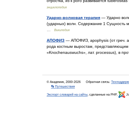
отростка, из к рого развивается tuberosit
энциклопедия
Ударно-волновая терапия
— Ударно волн
(ударных) волн. Содержание 1 Сущность 
…
Википедия
АПОФИЗ
— АПОФИЗ, apophysis (от греч. ар
рода костным выростам, представляющим 
«Knochenauswuchs», лат. processus), в 
© Академик, 2000-2026
Обратная связь:
Техподдерж
👣 Путешествия
Экспорт словарей на сайты
, сделанные на PHP,
Jo