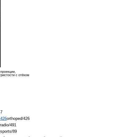
проекции
,
гристости
с
отёком
47
/
426
orthoped
/
426
radio
/
491
9
sports
/
89