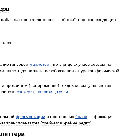
ера
наблюдаются
характерные
"
хоботки
",
нередко
вводящие
устава
ание
гипсовой
манжетой
,
что
в
ряде
случаев
совсем
не
им
,
вплоть
до
полного
освобождения
от
уроков
физической
м
и
прокаином
(
попеременно
),
лидокаином
(
для
снятия
ллином
;
озокерит
,
парафин
,
грязи
тельной
фрагментации
и
постоянных
болях
—
фиксация
ным
трансплантатом
(
требуется
крайне
редко
).
ляттера