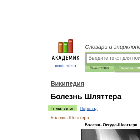
Словари и энциклоп
academic.ru
Википедия
Толкования
Википедия
Болезнь Шляттера
Толкование
Перевод
Болезнь
Шляттера
Болезнь
Осгуда
-
Шлаттера