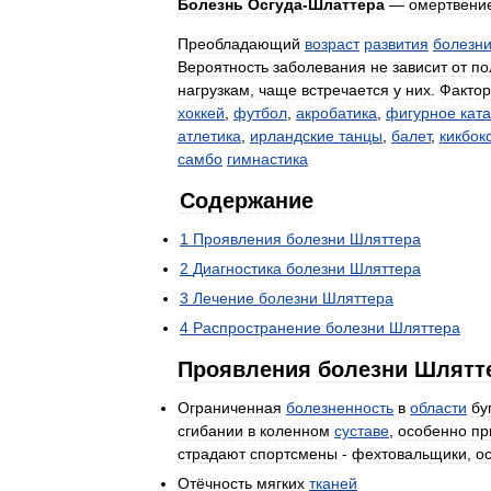
Болезнь
Осгуда
-
Шлаттера
—
омертвени
Преобладающий
возраст
развития
болезн
Вероятность
заболевания
не
зависит
от
по
нагрузкам
,
чаще
встречается
у
них
.
Факто
хоккей
,
футбол
,
акробатика
,
фигурное
кат
атлетика
,
ирландские
танцы
,
балет
,
кикбок
самбо
гимнастика
Содержание
1
Проявления
болезни
Шляттера
2
Диагностика
болезни
Шляттера
3
Лечение
болезни
Шляттера
4
Распространение
болезни
Шляттера
Проявления
болезни
Шлятт
Ограниченная
болезненность
в
области
бу
сгибании
в
коленном
суставе
,
особенно
пр
страдают
спортсмены
-
фехтовальщики
,
о
Отёчность
мягких
тканей