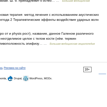
as tibiae. Ш. б. принадлежит к остео… …
Большая медицинская
овая терапия метод лечения с использованием акустических
метода 2 Терапевтические эффекты воздействия ударных волн
о от и physis рост), название, данное Галеном различного
неотделимое целое с телом кости (нём. термин
противоположность эпифизу… …
Большая медицинская энциклопедия
ка
,
Реклама на сайте
18+
omla,
Drupal,
WordPress, MODx.