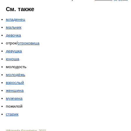
См. также
младенец
мальчик
девочка
отрок/
отроковица
девушка
юноша
молодость
молодёжь
взрослый
женщина
мужчина
пожилой
старик
Wikimedia Foundation
.
2010
.