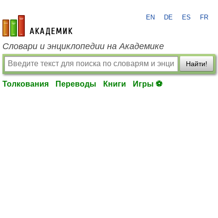
EN
DE
ES
FR
academic.ru
Словари и энциклопедии на Академике
Найти!
Толкования
Переводы
Книги
Игры ⚽