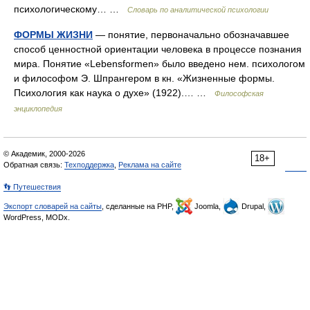
психологическому… …
Словарь по аналитической психологии
ФОРМЫ ЖИЗНИ
— понятие, первоначально обозначавшее
способ ценностной ориентации человека в процессе познания
мира. Понятие «Lebensformen» было введено нем. психологом
и философом Э. Шпрангером в кн. «Жизненные формы.
Психология как наука о духе» (1922).… …
Философская
энциклопедия
© Академик, 2000-2026
18+
Обратная связь:
Техподдержка
,
Реклама на сайте
👣 Путешествия
Экспорт словарей на сайты
, сделанные на PHP,
Joomla,
Drupal,
WordPress, MODx.