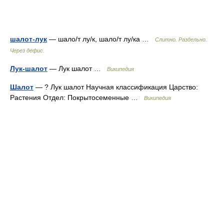
шалот-лук
— шало/т лу/к, шало/т лу/ка …
Слитно. Раздельно.
Через дефис.
Лук-шалот
— Лук шалот …
Википедия
Шалот
— ? Лук шалот Научная классификация Царство:
Растения Отдел: Покрытосеменные …
Википедия