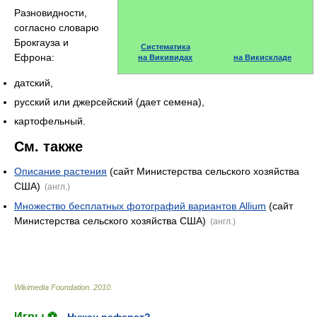
Разновидности,
согласно словарю
Брокгауза и
Систематика
Ефрона:
на Викивидах
на Викискладе
датский,
русский или джерсейский (дает семена),
картофельный.
См. также
Описание растения
(сайт Министерства сельского хозяйства
США)
(англ.)
Множество бесплатных фотографий вариантов Allium
(сайт
Министерства сельского хозяйства США)
(англ.)
Wikimedia Foundation
.
2010
.
Игры ⚽