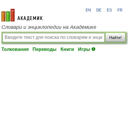
EN
DE
ES
FR
academic.ru
Словари и энциклопедии на Академике
Найти!
Толкования
Переводы
Книги
Игры ⚽