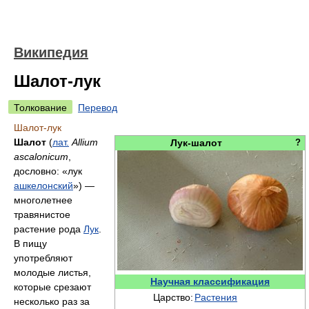
Википедия
Шалот-лук
Толкование
Перевод
Шалот-лук
Шалот
(
лат.
Allium
Лук-шалот
?
ascalonicum
,
дословно: «лук
ашкелонский
») —
многолетнее
травянистое
растение рода
Лук
.
В пищу
употребляют
молодые листья,
Научная классификация
которые срезают
Царство:
Растения
несколько раз за