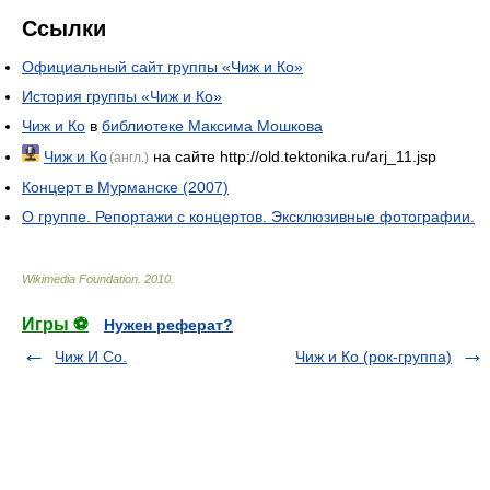
Ссылки
Официальный сайт группы «Чиж и Ко»
История группы «Чиж и Ко»
Чиж и Ко
в
библиотеке Максима Мошкова
Чиж и Ко
на сайте http://old.tektonika.ru/arj_11.jsp
(англ.)
Концерт в Мурманске (2007)
О группе. Репортажи с концертов. Эксклюзивные фотографии.
Wikimedia Foundation
.
2010
.
Игры ⚽
Нужен реферат?
Чиж И Co.
Чиж и Ко (рок-группа)