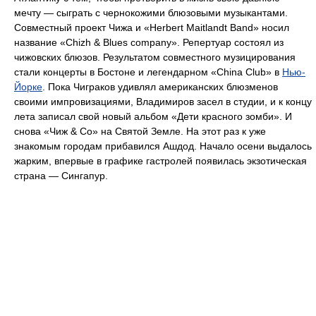
мечту — сыграть с чернокожими блюзовыми музыкантами.
Совместный проект Чижа и «Herbert Maitlandt Band» носил
название «Chizh & Blues company». Репертуар состоял из
чижовских блюзов. Результатом совместного музицирования
стали концерты в Бостоне и легендарном «China Club» в
Нью-
Йорке
. Пока Чиграков удивлял американских блюзменов
своими импровизациями, Владимиров засел в студии, и к концу
лета записал свой новый альбом «Дети красного зомби». И
снова «Чиж & Со» на Святой Земле. На этот раз к уже
знакомым городам прибавился Ашдод. Начало осени выдалось
жарким, впервые в графике гастролей появилась экзотическая
страна — Сингапур.