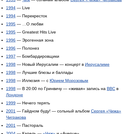
1994
— Live
1994
— Перекресток
1995
— …О любви
1995
— Greatest Hits Live
1996
— Эрогенная зона
1996
— Полонез
1997
— Бомбардировщики
1998
— Новый Иерусалим — концерт в
Иерусалиме
1998
— Лучшие блюзы и баллады
1998
— Иллюзия — с
Юрием Морозовым
1998
— В 20:00 по Гринвичу — «живая» запись на
BBC
в
Лондоне
1999
— Нечего терять
2001
— Гайдном буду! — сольный альбом
Сергея «Чижа»
Чигракова
2001
— Пастораль
2004
— Капель —
«Чиж»
и «Avenue»