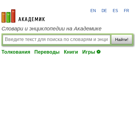
EN
DE
ES
FR
academic.ru
Словари и энциклопедии на Академике
Найти!
Толкования
Переводы
Книги
Игры ⚽