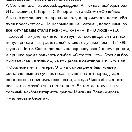
А.Селюнина,О.Тарасова,В.Демидова, А.'Полковника' Хрынова,
И.Ганькевича, Е.Варвы, С.Кочерги. На альбоме «О любви»
была также записана народная полу-анархическая песня «Вот
пуля просвистела». Но несомненными хитами, попавшими во
все хит-парады стали песни: «O’k» (Чиж) и «О любви» (О.
Тарасов). Так уже принято, что группа, находящаяся на пике
популярности, выпускает альбом своих лучших песен. В 1995
группа «Чиж & Со» поднялась на вершину своей популярности,
и пришло время записать альбом «Greatest Hits». Этот альбом
был записан «в живую», на концерте в сентябре 1995-го в ДК
«Юбилейный» в Питере. Это на самом деле был концерт,
составленный из лучших песен группы на тот период. Зал
восторженно принимал все песни, а когда Чиж забывал текст,
весь зал самозабвенно пел за него. В этом же году вышел
сольный альбом гитариста группы Михаила Владимирова
«Малиновые берега».