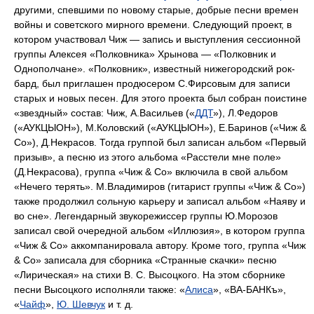
другими, спевшими по новому старые, добрые песни времен
войны и советского мирного времени. Следующий проект, в
котором участвовал Чиж — запись и выступления сессионной
группы Алексея «Полковника» Хрынова — «Полковник и
Однополчане». «Полковник», известный нижегородский рок-
бард, был приглашен продюсером С.Фирсовым для записи
старых и новых песен. Для этого проекта был собран поистине
«звездный» состав: Чиж, А.Васильев («
ДДТ
»), Л.Федоров
(«АУКЦЫОН»), М.Коловский («АУКЦЫОН»), Е.Баринов («Чиж &
Со»), Д.Некрасов. Тогда группой был записан альбом «Первый
призыв», а песню из этого альбома «Расстели мне поле»
(Д.Некрасова), группа «Чиж & Со» включила в свой альбом
«Нечего терять». М.Владимиров (гитарист группы «Чиж & Со»)
также продолжил сольную карьеру и записал альбом «Наяву и
во сне». Легендарный звукорежиссер группы Ю.Морозов
записал свой очередной альбом «Иллюзия», в котором группа
«Чиж & Со» аккомпанировала автору. Кроме того, группа «Чиж
& Со» записала для сборника «Странные скачки» песню
«Лирическая» на стихи В. С. Высоцкого. На этом сборнике
песни Высоцкого исполняли также: «
Алиса
», «ВА-БАНКъ»,
«
Чайф
»,
Ю. Шевчук
и т. д.