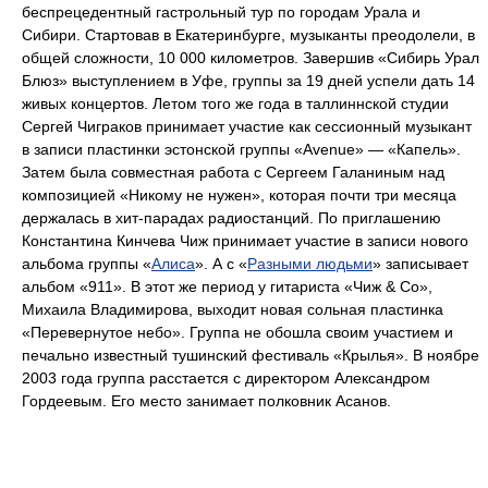
беспрецедентный гастрольный тур по городам Урала и
Сибири. Стартовав в Екатеринбурге, музыканты преодолели, в
общей сложности, 10 000 километров. Завершив «Сибирь Урал
Блюз» выступлением в Уфе, группы за 19 дней успели дать 14
живых концертов. Летом того же года в таллиннской студии
Сергей Чиграков принимает участие как сессионный музыкант
в записи пластинки эстонской группы «Avenue» — «Капель».
Затем была совместная работа с Сергеем Галаниным над
композицией «Никому не нужен», которая почти три месяца
держалась в хит-парадах радиостанций. По приглашению
Константина Кинчева Чиж принимает участие в записи нового
альбома группы «
Алиса
». А с «
Разными людьми
» записывает
альбом «911». В этот же период у гитариста «Чиж & Со»,
Михаила Владимирова, выходит новая сольная пластинка
«Перевернутое небо». Группа не обошла своим участием и
печально известный тушинский фестиваль «Крылья». В ноябре
2003 года группа расстается с директором Александром
Гордеевым. Его место занимает полковник Асанов.