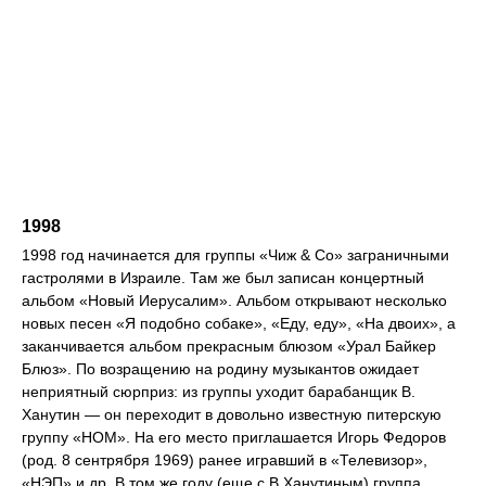
1998
1998 год начинается для группы «Чиж & Со» заграничными
гастролями в Израиле. Там же был записан концертный
альбом «Новый Иерусалим». Альбом открывают несколько
новых песен «Я подобно собаке», «Еду, еду», «На двоих», а
заканчивается альбом прекрасным блюзом «Урал Байкер
Блюз». По возращению на родину музыкантов ожидает
неприятный сюрприз: из группы уходит барабанщик В.
Ханутин — он переходит в довольно известную питерскую
группу «НОМ». На его место приглашается Игорь Федоров
(род. 8 сентрября 1969) ранее игравший в «Телевизор»,
«НЭП» и др. В том же году (еще с В.Ханутиным) группа