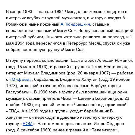
В конце 1993 — начале 1994 Чиж дал несколько концертов в
питерских клубах с группой музыкантов, в которую входят А.
Романюк и ныне покойный
А. Кондрашкин
, ставшие
впоследствии членами «Чиж & Co». Воодушевленный реакцией
питерской публики, Чиж окончательно решился на переезд, и 1
мая 1994 года переселился в Петербург. Месяц спустя он уже
собрал постоянную группу «Чиж & Co».
В группу первоначально вошли: бас-гитарист Алексей Романюк
(род. 15 марта 1973), игравший в группе «Петля Нестерова»,
гитарист Михаил Владимиров (род. 26 января 1967) — работал
с
«Мифами»
, барабанщик Владимир Ханутин (род. 19 ноября
1973), игравший в группе «Ужослонасные Барбуляторы и
Гастурбалы». В 1996 году в группу был приглашен еще один
музыкант, старый приятель Чижа — Евгений Баринов (род. 23
ноября 1963), игравший вместе с Чижом ещё в дзержинской
«ГПД». А в 1999 году из группы уходит барабанщик В.
Ханутин — он переходит в довольно известную питерскую
группу «
НОМ
». На его место приглашается Игорь Федоров
(род. 8 сентября 1969) ранее игравший в «Телевизоре»,