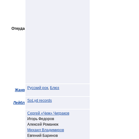
Откуда
Русский рок
,
Блюз
Жанр
SoLyd records
Лейбл
Сергей «Чиж» Чиграков
Игорь Федоров
Алексей Романюк
Михаил Владимиров
Евгений Баринов