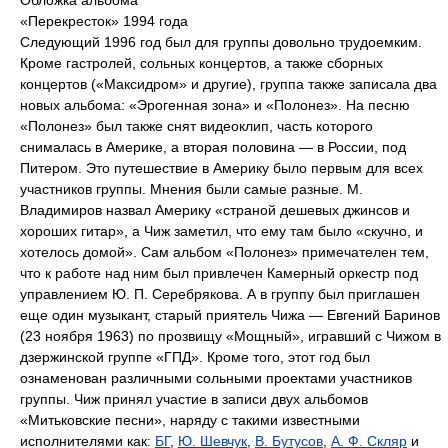
Обложка альбома
«Перекресток» 1994 года
Следующий 1996 год был для группы довольно трудоемким.
Кроме гастролей, сольных концертов, а также сборных
концертов («Максидром» и другие), группа также записала два
новых альбома: «Эрогенная зона» и «Полонез». На песню
«Полонез» был также снят видеоклип, часть которого
снималась в Америке, а вторая половина — в России, под
Питером. Это путешествие в Америку было первым для всех
участников группы. Мнения были самые разные. М.
Владимиров назвал Америку «страной дешевых джинсов и
хороших гитар», а Чиж заметил, что ему там было «скучно, и
хотелось домой». Сам альбом «Полонез» примечателен тем,
что к работе над ним был привлечен Камерный оркестр под
управлением Ю. П. Серебрякова. А в группу был приглашен
еще один музыкант, старый приятель Чижа — Евгений Баринов
(23 ноября 1963) по прозвищу «Мощный», игравший с Чижом в
дзержинской группе «ГПД». Кроме того, этот год был
ознаменован различными сольными проектами участников
группы. Чиж принял участие в записи двух альбомов
«Митьковские песни», наряду с такими известными
исполнителями как:
БГ
,
Ю. Шевчук
,
В. Бутусов
,
А. Ф. Скляр
и