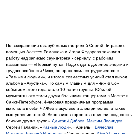
По возвращении с зарубежных гастролей Сергей Чиграков с
помощью Алексея Романюка и Игоря Федорова закончил
работу над записью саунд-трека к сериалу, с рабочим
названием — «Первый путь». Надо отдать должное энергии и
трудоспособности Чижа, он продолжил сотрудничество с
«Разными людьми», и итогом совместных усилий стал выход
альбома «Акустика». Но самым главным для «Чиж & Со»
событием этого года стало 10-летие группы. Юбилей
музыканты отметили двумя большими концертами в Москве и
Санкт-Петербурге. 4-часовая праздничная программа
включала в себя ЧИЖей в акустике и электричестве, а также
выступление гостей. Виновников торжества пришли поздравить
близкие друзья группы
Дмитрий Дибров
,
Максим Леонидов
,
Сергей Галанин, «
Разные люди
», «Ариэль»,
Вячеслав
Малежик
,
Евгений Маргулис
, «Синяя птица»,
Юрий Гальцев
,