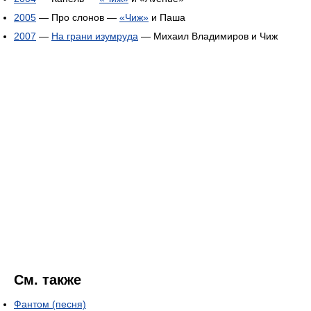
2005
— Про слонов —
«Чиж»
и Паша
2007
—
На грани изумруда
— Михаил Владимиров и Чиж
См. также
Фантом (песня)