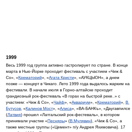
1999
Весь 1999 год группа активно гастролирует по стране. В конце
марта в Нью-Йорке проходит фестиваль с участием «Чиж &
Со», «
Крематорий
», «
Агата Кристи
», «АУКЦЫОН», а днем
позже — концерт в Чикаго. Лето 1999 года выдалось жарким на
фестивали. В начале июля в Горно-алтайске проходит
грандиозный рок-фестеваль «В горах на быстрой реке..» с
участием: «Чиж & Со», «
Чайф
», «
Аквариум
», «
Крематорий
»,
В.
Бутусов
, «
Калинов Мост
», «
Алиса
», «ВА-БАНКъ», «Даугавпилсе
(
Латвия
) прошел «Латгальский рок-фестеваль», в котором
принимали участие «
Песняры
» (
В.Мулявин
), «Чиж & Со», а
также местные группы («Цемент» п/у Андрея Яхимовича). 17