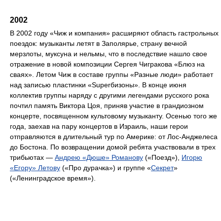
2002
В 2002 году «Чиж и компания» расширяют область гастрольных
поездок: музыканты летят в Заполярье, страну вечной
мерзлоты, муксуна и нельмы, что в последствие нашло свое
отражение в новой композиции Сергея Чигракова «Блюз на
сваях». Летом Чиж в составе группы «Разные люди» работает
над записью пластинки «Superбизоны». В конце июня
коллектив группы наряду с другими легендами русского рока
почтил память Виктора Цоя, приняв участие в грандиозном
концерте, посвященном культовому музыканту. Осенью того же
года, заехав на пару концертов в Израиль, наши герои
отправляются в длительный тур по Америке: от Лос-Анджелеса
до Бостона. По возвращении домой ребята участвовали в трех
трибьютах —
Андрею «Дюше» Романову
(«Поезд»),
Игорю
«Егору» Летову
(«Про дурачка») и группе «
Секрет
»
(«Ленинградское время»).