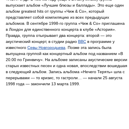
выпускает альбом «Лучшие блюзы и баллады». Это еще один
альбом greatest hits от группы «Чиж & Со», который
представляет собой компиляцию из всех предыдущих
альбомов. В сентябре 1998-го группа «Чиж & Со» приглашена
в Лондон для единственного концерта в клубе «Астория».
Правда, группа отыгрывает два концерта: второй — это
акустический концерт, в студии радио
BBC
в программе у
известного
Севы Новгородцева
. Позже эта запись была
выпущена группой как концертный альбом под названием «В
20.00 по Гринвичу». На альбоме записаны акустические версии
старых известных песен и одна новая, впоследствии вошедшая
в следующий альбом. Запись альбома «Нечего Терять» шла с
перерывами — то кризис, то гастроли… — начали 25 августа
1998 года — закончили 13 марта 1999.