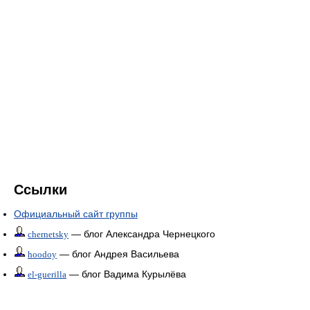
Ссылки
Официальный сайт группы
— блог Александра Чернецкого
chernetsky
— блог Андрея Васильева
hoodoy
— блог Вадима Курылёва
el-guerilla