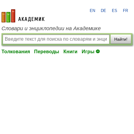
EN
DE
ES
FR
academic.ru
Словари и энциклопедии на Академике
Найти!
Толкования
Переводы
Книги
Игры ⚽