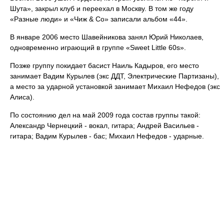
Шута», закрыл клуб и переехал в Москву. В том же году
«Разные люди» и «Чиж & Co» записали альбом «44».
В январе 2006 место Шавейникова занял Юрий Николаев,
одновременно играющий в группе «Sweet Little 60s».
Позже группу покидает басист Наиль Кадыров, его место
занимает Вадим Курылев (экс ДДТ, Электрические Партизаны),
а место за ударной установкой занимает Михаил Нефедов (экс
Алиса).
По состоянию дел на май 2009 года состав группы такой:
Александр Чернецкий - вокал, гитара; Андрей Васильев -
гитара; Вадим Курылев - бас; Михаил Нефедов - ударные.