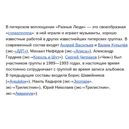
В питерском воплощении «Разные Люди» — это своеобразная
«
супергруппа
»: в ней играли и играют музыканты, хорошо
известные работой в других известнейших питерских группах. В
современный состав входят
Андрей Васильев
и
Вадим Курылёв
(экс-
«ДДТ»
), Михаил Нефёдов (экс-
«Алиса»
), Александр
Гордеев (экс-«
Король и Шут
»).
Сергей Чиграков
(«Чиж») был
участником группы в 1989—1993 годах, в настоящее время
постоянно сотрудничает с группой во время записи альбомов.
В предыдущие составы входили Борис Шавейников
(«
АукцЫон
»), Наиль Кадыров (экс-«
Зоопарк
»,
экс-«Трилистник»), Юрий Николаев (экс-«Трилистник»,
экс-«
Аквариум
»).