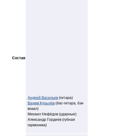
Состав
Андрей Васильев
(гитара)
Вадим Курылёв
(бас-гитара, бэк-
вокал)
Михаил Нефёдов (ударные)
Александр Гордеев (губная
гармоника)