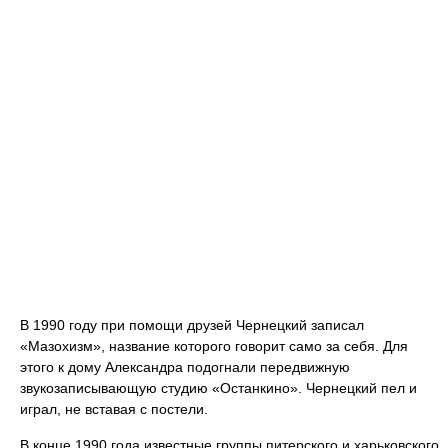
В 1990 году при помощи друзей Чернецкий записал
«Мазохизм», название которого говорит само за себя. Для
этого к дому Александра подогнали передвижную
звукозаписывающую студию «Останкино». Чернецкий пел и
играл, не вставая с постели.
В конце 1990 года известные группы питерского и харьковского