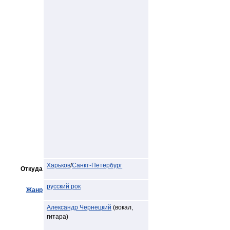
Харьков
/
Санкт-Петербург
Откуда
русский рок
Жанр
Александр Чернецкий
(вокал,
гитара)