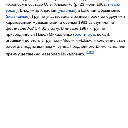
«Хронос» в составе Олег Клименко (p. 23 июня 1962;
гитара
,
вокал
), Владимир Кирилин (
ударные
) и Евгений Обрывченко
(
клавишные
). Группа участвовала в разных проектах с другими
харьковскими музыкантами, а осенью 1981 выступила на
фестивале АзИСИ-81 в Баку. В январе 1987 к группе
присоединился Павел Михайленко (
бас-гитара
, вокал),
игравший до этого в группах «Мост» и «Шок», и коллектив стал
работать под названием «Группа Продлённого Дня», исполняя
[1]
[2]
преимущественно материал Михайленко.