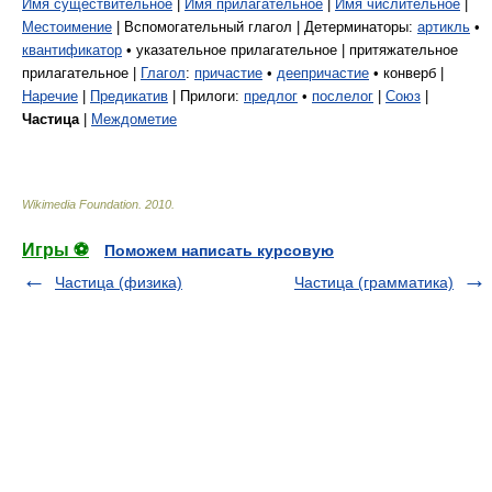
Имя существительное
|
Имя прилагательное
|
Имя числительное
|
Местоимение
| Вспомогательный глагол | Детерминаторы:
артикль
•
квантификатор
• указательное прилагательное | притяжательное
прилагательное |
Глагол
:
причастие
•
деепричастие
• конверб |
Наречие
|
Предикатив
| Прилоги:
предлог
•
послелог
|
Союз
|
Частица
|
Междометие
Wikimedia Foundation
.
2010
.
Игры ⚽
Поможем написать курсовую
Частица (физика)
Частица (грамматика)