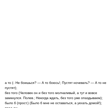
а то (- Не боишься? — А то боюсь!; Пустят ночевать? — А то не
пустят);
без того (Человек он и без того молчаливый, а тут и вовсе
замкнулся. Полев.; Некогда ждать, без того уже опаздываем);
было б (прост.) (Было б мне не оставаться, а уехать домой!);