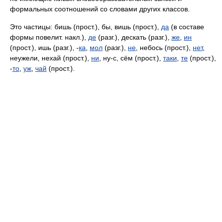
формальных соотношений со словами других классов.
Это частицы: бишь (прост.), бы, вишь (прост.),
да
(в составе
формы повелит. накл.),
де
(разг.), дескать (разг.),
же
,
ин
(прост.), ишь (разг.), -
ка
,
мол
(разг.),
не
, небось (прост.),
нет
,
неужели, нехай (прост.),
ни
, ну-с, сём (прост.),
таки
,
те
(прост.),
-
то
,
уж
,
чай
(прост.).