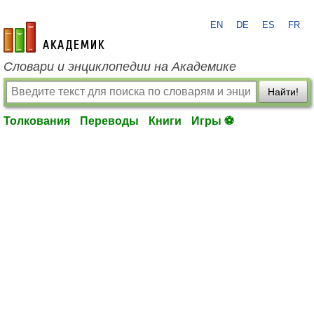
EN
DE
ES
FR
academic.ru
Словари и энциклопедии на Академике
Найти!
Толкования
Переводы
Книги
Игры ⚽