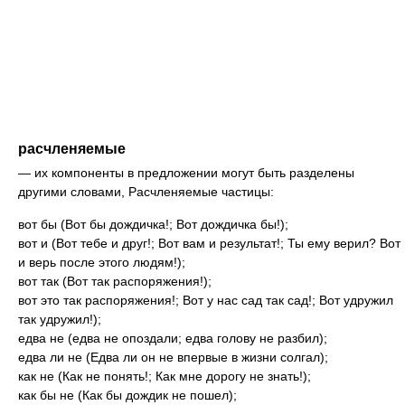
расчленяемые
— их компоненты в предложении могут быть разделены
другими словами, Расчленяемые частицы:
вот бы (Вот бы дождичка!; Вот дождичка бы!);
вот и (Вот тебе и друг!; Вот вам и результат!; Ты ему верил? Вот
и верь после этого людям!);
вот так (Вот так распоряжения!);
вот это так распоряжения!; Вот у нас сад так сад!; Вот удружил
так удружил!);
едва не (едва не опоздали; едва голову не разбил);
едва ли не (Едва ли он не впервые в жизни солгал);
как не (Как не понять!; Как мне дорогу не знать!);
как бы не (Как бы дождик не пошел);