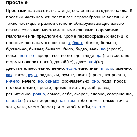
простые
Простыми называются частицы, состоящие из одного слова. К
простым частицам относятся все первообразные частицы, а
также частицы, в разной степени обнаруживающие живые
связи с союзами, местоименными словами, наречиями,
глаголами или предлогами. Кроме первообразных частиц, к
простым частицам относятся:
а
,
благо
, более, больше,
буквально, бывает, бывало, было, будто, ведь,
во
(прост.),
вовсе,
вон
,
вот
, вроде, всё, всего, где, гляди,
да
(не в составе
формы повелит. накл.), давай(те), даже,
дай
(те),
действительно, единственно,
если
, еще, знай,
и
,
или
, именно,
как
, какое,
куда
, ладно, ли, лучше, никак (прост., вопросит.),
ничего
, нечего,
но
,
однако
, окончательно,
оно
, поди (прост.),
положительно, просто, прямо, пусть, пускай, разве,
решительно,
ровно
, самое, себе, скорее, словно, совершенно,
спасибо
(в знач. хорошо),
так
,
там
, тебе, тоже, только, точно,
хоть, чего, чисто (прост.), что, чтоб, чтобы,
эк
,
это
.