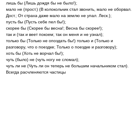
лишь бы (Лишь дождя бы не было!);
мало не (прост.) (В колокольчик стал звонить, мало не оборвал.
Дост.; От страха даже мало на землю не упал. Леск.);
пусть бы (Пусть себе пел бы!);
скорее бы (Скорее бы весна!; Весна бы скорее!);
так и (так и веет покоем; так он меня и не узнал);
только бы (Только не опоздать бы!) только и (Только и
разговору, что о поездке; Только о поездке и разговору);
хоть бы (Хоть не ворчал бы!);
чуть (было) не (чуть ногу не сломал);
чуть ли не (Чуть ли он теперь не большим начальником стал).
Всегда расчленяются частицы