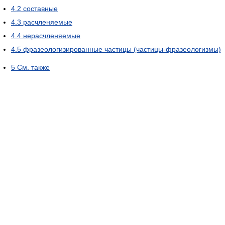
4.2
составные
4.3
расчленяемые
4.4
нерасчленяемые
4.5
фразеологизированные частицы (частицы-фразеологизмы)
5
См. также