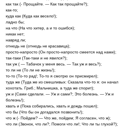
как так (- Прощайте. — Как так прощайте?);
как-то;
куда как (Куда как весело!);
ладно бы;
на что (На что хитер, а и то ошибся);
никак нет;
навряд ли;
отнюдь не (отнюдь не красавица);
просто-напросто (Он просто-напросто смеется над нами);
так-таки (Так-таки и не явился?);
так уж ( — Табачок у меня весь. — Так уж и весь?);
то ли не (То ли не жизнь!);
то-то (То-то рад!; То-то я смотрю он присмирел);
туда же (Туда же из смешливых: Сказала что-то я: он начал
хохотать. Гриб.; Мальчишка, а туда же спорит);
уж и (Сами сделали. — Уж и сами?; Это болезнь. — Уж и
болезнь!);
хвать и (Пока собирались, хвать и дождь пошел);
что бы (Что бы он догадался позвонить!);
что ж (- Пойдем? — Что же, пойдем; Я согласен, что ж);
что ли (Звонок, что ли?; Помоги что ли!; Что ли ты глухой?);