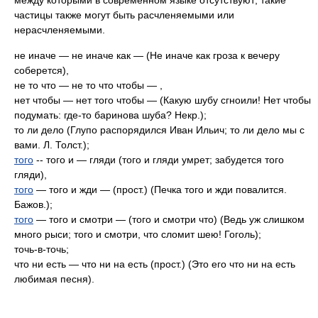
между которыми в современном языке отсутствуют; такие
частицы также могут быть расчленяемыми или
нерасчленяемыми.
не иначе — не иначе как — (Не иначе как гроза к вечеру
соберется),
не то что — не то что чтобы — ,
нет чтобы — нет того чтобы — (Какую шубу сгноили! Нет чтобы
подумать: где-то баринова шуба? Некр.);
то ли дело (Глупо распорядился Иван Ильич; то ли дело мы с
вами. Л. Толст.);
того
-- того и — гляди (того и гляди умрет; забудется того
гляди),
того
— того и жди — (прост.) (Печка того и жди повалится.
Бажов.);
того
— того и смотри — (того и смотри что) (Ведь уж слишком
много рыси; того и смотри, что сломит шею! Гоголь);
точь-в-точь;
что ни есть — что ни на есть (прост.) (Это его что ни на есть
любимая песня).