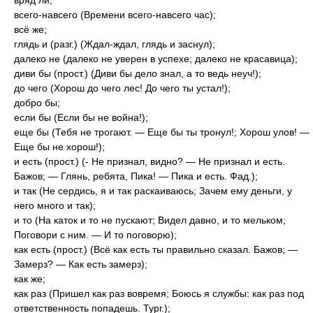
вряд ли;
всего-навсего (Времени всего-навсего час);
всё же;
глядь и (разг.) (Ждал-ждал, глядь и заснул);
далеко не (далеко не уверен в успехе; далеко не красавица);
диви бы (прост.) (Диви бы дело знал, а то ведь неуч!);
до чего (Хорош до чего лес! До чего ты устал!);
добро бы;
если бы (Если бы не война!);
еще бы (Тебя не трогают. — Еще бы ты тронул!; Хорош улов! —
Еще бы не хорош!);
и есть (прост.) (- Не признал, видно? — Не признал и есть.
Бажов; — Глянь, ребята, Пика! — Пика и есть. Фад.);
и так (Не сердись, я и так раскаиваюсь; Зачем ему деньги, у
него много и так);
и то (На каток и то не пускают; Видел давно, и то мельком;
Поговори с ним. — И то поговорю);
как есть (прост.) (Всё как есть ты правильно сказал. Бажов; —
Замерз? — Как есть замерз);
как же;
как раз (Пришел как раз вовремя; Боюсь я службы: как раз под
ответственность попадешь. Тург.);