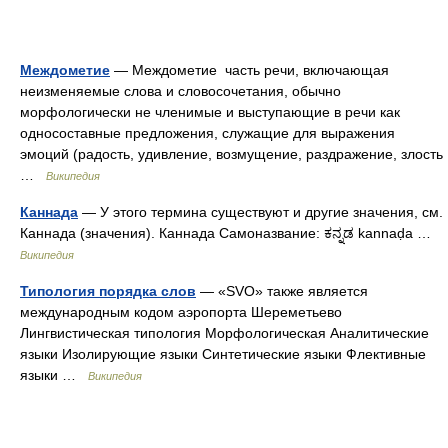
Междометие
— Междометие часть речи, включающая
неизменяемые слова и словосочетания, обычно
морфологически не членимые и выступающие в речи как
односоставные предложения, служащие для выражения
эмоций (радость, удивление, возмущение, раздражение, злость
…
Википедия
Каннада
— У этого термина существуют и другие значения, см.
Каннада (значения). Каннада Самоназвание: ಕನ್ನಡ kannaḍa …
Википедия
Типология порядка слов
— «SVO» также является
международным кодом аэропорта Шереметьево
Лингвистическая типология Морфологическая Аналитические
языки Изолирующие языки Синтетические языки Флективные
языки …
Википедия