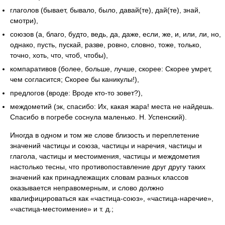
глаголов (бывает, бывало, было, давай(те), дай(те), знай,
смотри),
союзов (а, благо, будто, ведь, да, даже, если, же, и, или, ли, но,
однако, пусть, пускай, разве, ровно, словно, тоже, только,
точно, хоть, что, чтоб, чтобы),
компаративов (более, больше, лучше, скорее: Скорее умрет,
чем согласится; Скорее бы каникулы!),
предлогов (вроде: Вроде кто-то зовет?),
междометий (эк, спасибо: Их, какая жара! места не найдешь.
Спасибо в погребе соснула маленько. Н. Успенский).
Иногда в одном и том же слове близость и переплетение
значений частицы и союза, частицы и наречия, частицы и
глагола, частицы и местоимения, частицы и междометия
настолько тесны, что противопоставление друг другу таких
значений как принадлежащих словам разных классов
оказывается неправомерным, и слово должно
квалифицироваться как «частица-союз», «частица-наречие»,
«частица-местоимение» и т. д.;