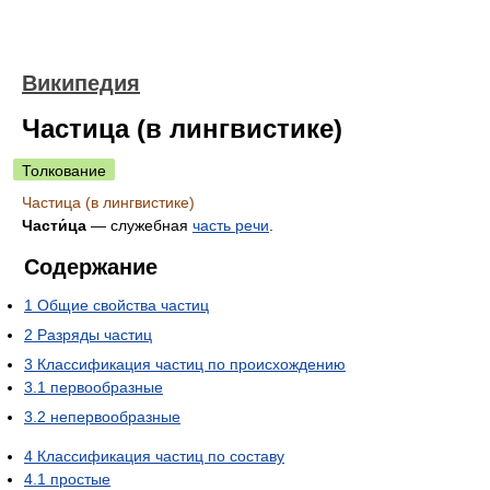
Википедия
Частица (в лингвистике)
Толкование
Частица (в лингвистике)
Части́ца
— служебная
часть речи
.
Содержание
1
Общие свойства частиц
2
Разряды частиц
3
Классификация частиц по происхождению
3.1
первообразные
3.2
непервообразные
4
Классификация частиц по составу
4.1
простые