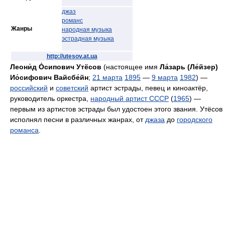
джаз
романс
Жанры
народная музыка
эстрадная музыка
http://utesov.at.ua
Леони́д О́сипович Утёсов
(настоящее имя
Ла́зарь (Ле́йзер)
Ио́сифович Вайсбе́йн
;
21 марта
1895
—
9 марта
1982
) —
российский
и
советский
артист эстрады, певец и киноактёр,
руководитель оркестра,
народный артист СССР
(
1965
) —
первым из артистов эстрады был удостоен этого звания. Утёсов
исполнял песни в различных жанрах, от
джаза
до
городского
романса
.