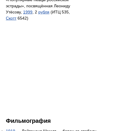
эстрады», посвящённая Леониду
Утёсову,
1999
, 2
рубля
(ИТЦ 535,
Скотт
6542)
Фильмография
1919
— Лейтенант Шмидт — борец за свободу