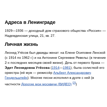
Адреса в Ленинграде
1929—1936 — доходный дом страхового общества «Россия» —
Надеждинская улица, 21, кв. 27.
Личная жизнь
Леонид Утёсов был дважды женат: на Елене Осиповне Ленской
(с 1914 по 1962 г.) и на Антонине Сергеевне Ревельс (в течение
2-х последних месяцев своей жизни). Дочь от первого брака —
Эдит Леонидовна Утёсова
(
1914
—
1981
), была солисткой его
оркестра (её муж — режиссёр
Альберт Александрович
Гендельштейн
). Многие песни исполнял в дуэте с ней (в
[2]
частности
Дорогие мои москвичи (ВИДЕО)
)