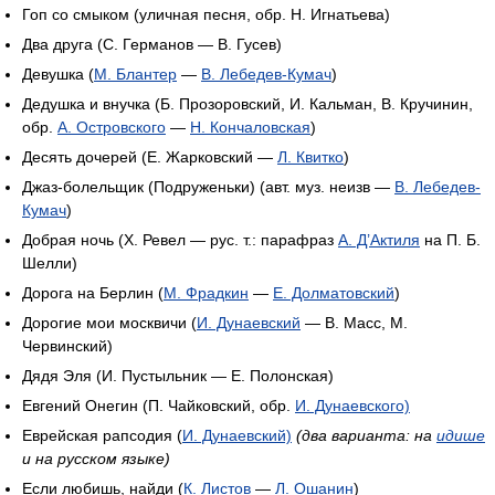
Гоп со смыком (уличная песня, обр. Н. Игнатьева)
Два друга (С. Германов — В. Гусев)
Девушка (
М. Блантер
—
В. Лебедев-Кумач
)
Дедушка и внучка (Б. Прозоровский, И. Кальман, В. Кручинин,
обр.
А. Островского
—
Н. Кончаловская
)
Десять дочерей (Е. Жарковский —
Л. Квитко
)
Джаз-болельщик (Подруженьки) (авт. муз. неизв —
В. Лебедев-
Кумач
)
Добрая ночь (Х. Ревел — рус. т.: парафраз
А. Д’Актиля
на П. Б.
Шелли)
Дорога на Берлин (
М. Фрадкин
—
Е. Долматовский
)
Дорогие мои москвичи (
И. Дунаевский
— В. Масс, М.
Червинский)
Дядя Эля (И. Пустыльник — Е. Полонская)
Евгений Онегин (П. Чайковский, обр.
И. Дунаевского)
Еврейская рапсодия (
И. Дунаевский)
(два варианта: на
идише
и на русском языке)
Если любишь, найди (
К. Листов
—
Л. Ошанин
)