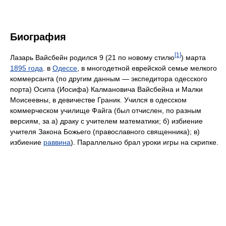
Биография
[1]
Лазарь Вайсбейн родился 9 (21 по новому стилю
) марта
1895 года
. в
Одессе
, в многодетной еврейской семье мелкого
коммерсанта (по другим данным — экспедитора одесского
порта) Осипа (Иосифа) Калмановича Вайсбейна и Малки
Моисеевны, в девичестве Граник. Учился в одесском
коммерческом училище Файга (был отчислен, по разным
версиям, за а) драку с учителем математики; б) избиение
учителя Закона Божьего (православного священника); в)
избиение
раввина
). Параллельно брал уроки игры на скрипке.