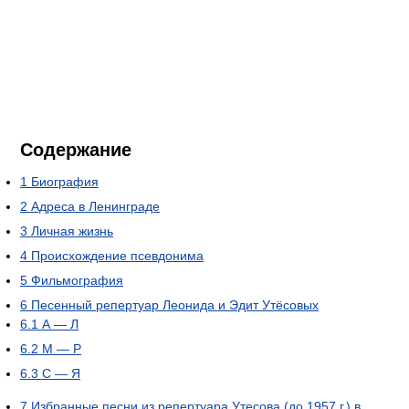
Содержание
1
Биография
2
Адреса в Ленинграде
3
Личная жизнь
4
Происхождение псевдонима
5
Фильмография
6
Песенный репертуар Леонида и Эдит Утёсовых
6.1
А — Л
6.2
М — Р
6.3
С — Я
7
Избранные песни из репертуара Утесова (до 1957 г.) в