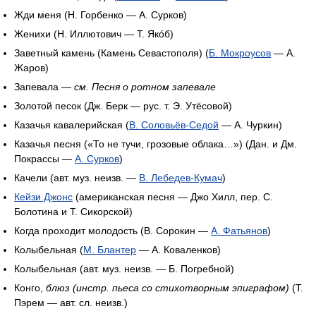
Жди меня (Н. Горбенко — А. Сурков)
Женихи (Н. Иллютович — Т. Якóб)
Заветный камень (Камень Севастополя) (
Б. Мокроусов
— А.
Жаров)
Запевала —
см. Песня о ротном запевале
Золотой песок (Дж. Берк — рус. т. Э. Утёсовой)
Казачья кавалерийская (
В. Соловьёв-Седой
— А. Чуркин)
Казачья песня («То не тучи, грозовые облака…») (Дан. и Дм.
Покрассы —
А. Сурков
)
Качели (авт. муз. неизв. —
В. Лебедев-Кумач
)
Кейзи Джонс
(американская песня — Джо Хилл, пер. С.
Болотина и Т. Сикорской)
Когда проходит молодость (В. Сорокин —
А. Фатьянов
)
Колыбельная (
М. Блантер
— А. Коваленков)
Колыбельная (авт. муз. неизв. — Б. Погребной)
Конго,
блюз (инстр. пьеса со стихотворным эпиграфом)
(Т.
Пэрем — авт. сл. неизв.)