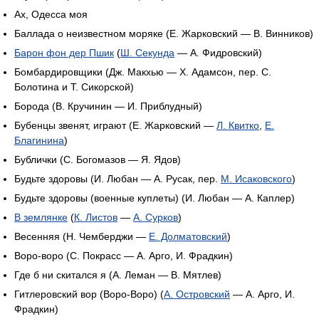
Ах, Одесса моя
Баллада о неизвестном моряке (Е. Жарковский — В. Винников)
Барон фон дер Пшик
(
Ш. Секунда
— А. Фидровский)
Бомбардировщики (Дж. Макхью — Х. Адамсон, пер. С.
Болотина и Т. Сикорской)
Борода (В. Кручинин — И. Приблудный)
Бубенцы звенят, играют (Е. Жарковский —
Л. Квитко
,
Е.
Благинина
)
Бублички (С. Богомазов — Я. Ядов)
Будьте здоровы (И. Любан — А. Русак, пер.
М. Исаковского
)
Будьте здоровы (военные куплеты) (И. Любан — А. Каплер)
В землянке
(
К. Листов
—
А. Сурков
)
Весенняя (Н. Чемберджи —
Е. Долматовский
)
Воро-воро (С. Покрасс — А. Арго, И. Фрадкин)
Где б ни скитался я (А. Леман — В. Мятлев)
Гитлеровский вор (Воро-Воро) (
А. Островский
— А. Арго, И.
Фрадкин)