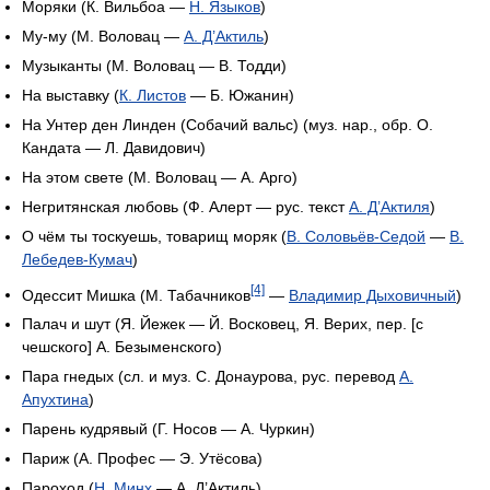
Моряки (К. Вильбоа —
Н. Языков
)
Му-му (М. Воловац —
А. Д’Актиль
)
Музыканты (М. Воловац — В. Тодди)
На выставку (
К. Листов
— Б. Южанин)
На Унтер ден Линден (Собачий вальс) (муз. нар., обр. О.
Кандата — Л. Давидович)
На этом свете (М. Воловац — А. Арго)
Негритянская любовь (Ф. Алерт — рус. текст
А. Д’Актиля
)
О чём ты тоскуешь, товарищ моряк (
В. Соловьёв-Седой
—
В.
Лебедев-Кумач
)
[4]
Одессит Мишка (М. Табачников
—
Владимир Дыховичный
)
Палач и шут (Я. Йежек — Й. Восковец, Я. Верих, пер. [с
чешского] А. Безыменского)
Пара гнедых (сл. и муз. С. Донаурова, рус. перевод
А.
Апухтина
)
Парень кудрявый (Г. Носов — А. Чуркин)
Париж (А. Профес — Э. Утёсова)
Пароход (
Н. Минх
— А. Д’Актиль)