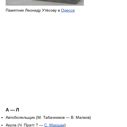
Памятник Леониду Утёсову в
Одессе
А — Л
Автоболельщик (М. Табачников — В. Малков)
Акула (Ч. Пратт ? —
С. Маршак
)