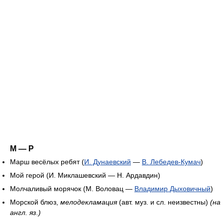
М — Р
Марш весёлых ребят (
И. Дунаевский
—
В. Лебедев-Кумач
)
Мой герой (И. Миклашевский — Н. Ардавдин)
Молчаливый морячок (М. Воловац —
Владимир Дыховичный
)
Морской блюз,
мелодекламация
(авт. муз. и сл. неизвестны)
(на
англ. яз.)