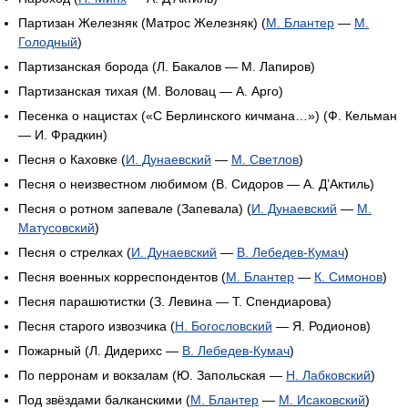
Партизан Железняк (Матрос Железняк) (
М. Блантер
—
М.
Голодный
)
Партизанская борода (Л. Бакалов — М. Лапиров)
Партизанская тихая (М. Воловац — А. Арго)
Песенка о нацистах («С Берлинского кичмана…») (Ф. Кельман
— И. Фрадкин)
Песня о Каховке (
И. Дунаевский
—
М. Светлов
)
Песня о неизвестном любимом (В. Сидоров — А. Д’Актиль)
Песня о ротном запевале (Запевала) (
И. Дунаевский
—
М.
Матусовский
)
Песня о стрелках (
И. Дунаевский
—
В. Лебедев-Кумач
)
Песня военных корреспондентов (
М. Блантер
—
К. Симонов
)
Песня парашютистки (З. Левина — Т. Спендиарова)
Песня старого извозчика (
Н. Богословский
— Я. Родионов)
Пожарный (Л. Дидерихс —
В. Лебедев-Кумач
)
По перронам и вокзалам (Ю. Запольская —
Н. Лабковский
)
Под звёздами балканскими (
М. Блантер
—
М. Исаковский
)