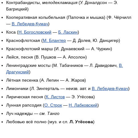
Контрабандисты,
мелодекламация
(У. Доналдсон — Э.
Багрицкий)
Кооперативная колыбельная (Папочка и мышка) (Ф. Чёрчилл
—
В. Лебедев-Кумач
)
Коса (
Н. Богословский
—
Б. Ласкин
)
Краснофлотская (
М. Блантер
— Д. Долев, Ю. Данцигер)
Краснофлотский марш (И. Дунаевский — А. Чуркин)
Лейся, песня (В. Пушков — А. Апсолон)
Ленинградские мосты (М. Табачников — Л. Давидович,
В.
Драгунский
)
Лётная песенка (А. Лепин — А. Жаров)
Лимончики (Л. Зингерталь — неизв. авт. и
В. Лебедев-Кумач
)
Лирическая песня (
К. Листов
— Э. Утёсова)
Лунная рапсодия (
О. Строк
—
Н. Лабковский
)
Луч надежды —
см. Танго
Любовью всё полно (муз. и сл.
Л. Утёсова
)