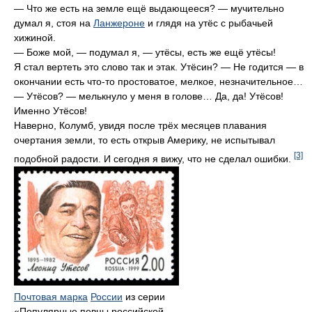
— Что же есть на земле ещё выдающееся? — мучительно
думал я, стоя на
Ланжероне
и глядя на утёс с рыбачьей
хижиной.
— Боже мой, — подумал я, — утёсы, есть же ещё утёсы!
Я стал вертеть это слово так и этак. Утёсин? — Не годится — в
окончании есть что-то простоватое, мелкое, незначительное…
— Утёсов? — мелькнуло у меня в голове… Да, да! Утёсов!
Именно Утёсов!
Наверно, Колумб, увидя после трёх месяцев плавания
очертания земли, то есть открыв Америку, не испытывал
[3]
подобной радости. И сегодня я вижу, что не сделал ошибки.
Почтовая марка
России
из серии
«Популярные певцы российской