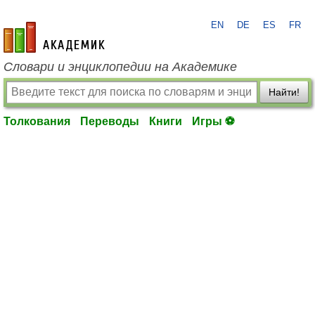
EN
DE
ES
FR
academic.ru
Словари и энциклопедии на Академике
Найти!
Толкования
Переводы
Книги
Игры ⚽