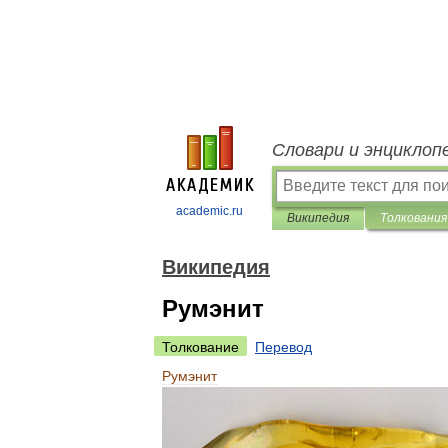
Словари и энциклоп
academic.ru
Википедия
Толкования
Википедия
Румэнит
Толкование
Перевод
Румэнит