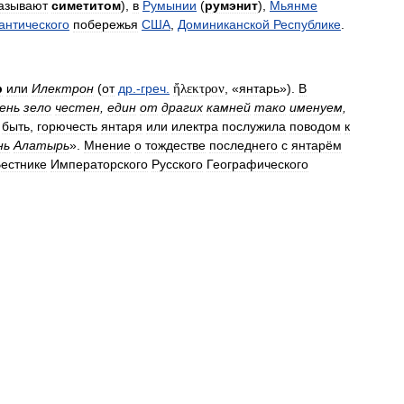
азывают
симетитом
),
в
Румынии
(
румэнит
),
Мьянме
антического
побережья
США
,
Доминиканской
Республике
.
р
или
Илектрон
(
от
др
.-
греч
.
ἤλεκτρον
, «
янтарь
»).
В
ень
зело
честен
,
един
от
драгих
камней
тако
именуем
,
быть
,
горючесть
янтаря
или
илектра
послужила
поводом
к
нь
Алатырь
».
Мнение
о
тождестве
последнего
с
янтарём
естнике
Императорского
Русского
Географического