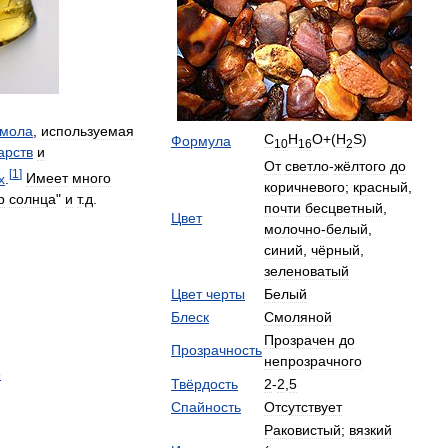
смола
,
используемая
C
H
O
+(
H
S
)
Формула
10
16
2
арств
и
От
светло
-
жёлтого
до
[
1
]
х
.
Имеет
много
коричневого
;
красный
,
р
солнца
"
и
т
.
д
.
почти
бесцветный
,
Цвет
молочно
-
белый
,
синий
,
чёрный
,
зеленоватый
Цвет
черты
Белый
Блеск
Смоляной
Прозрачен
до
Прозрачность
непрозрачного
е
Твёрдость
2
-
2
,
5
Спайность
Отсутствует
Раковистый
;
вязкий