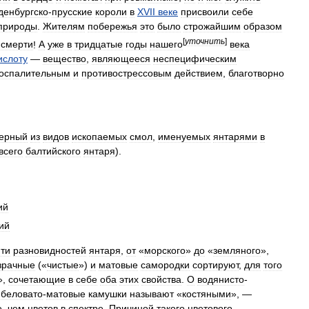
денбургско
-
прусские
короли
в
XVII
веке
присвоили
себе
природы
.
Жителям
побережья
это
было
строжайшим
образом
[
уточнить
]
смерти
!
А
уже
в
тридцатые
годы
нашего
века
ислоту
—
вещество
,
являющееся
неспецифическим
воспалительным
и
противострессовым
действием
,
благотворно
терный
из
видов
ископаемых
смол
,
именуемых
янтарями
в
всего
балтийского
янтаря
).
ий
ий
ти
разновидностей
янтаря
,
от
«
морского
»
до
«
земляного
»,
зрачные
(«
чистые
»)
и
матовые
самородки
сортируют
,
для
того
»,
сочетающие
в
себе
оба
этих
свойства
.
О
водянисто
-
,
беловато
-
матовые
камушки
называют
«
костяными
», —
е
,
чем
цветов
в
спектре
.
Причиной
такого
цветового