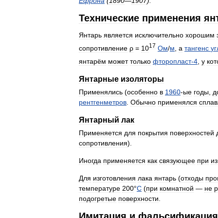
Ефрона
(
1890
—
1907
).
Технические
применения
ян
Янтарь
является
исключительно
хорошим
17
сопротивление
ρ
=
10
Ом
/
м
,
а
тангенс
уг
янтарём
может
только
фторопласт
-
4
,
у
кот
Янтарные
изоляторы
Применялись
(
особенно
в
1960
-
ые
годы
,
д
рентгенметров
.
Обычно
применялся
спла
Янтарный
лак
Применяется
для
покрытия
поверхностей
сопротивления
).
Иногда
применяется
как
связующее
при
из
Для
изготовления
лака
янтарь
(
отходы
про
температуре
200
°
C
(
при
комнатной
—
не
р
подогретые
поверхности
.
Имитация
и
фальсификация