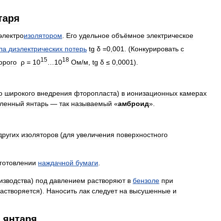
таря
электро
изолятором
.
Его
удельное
объёмное
электрическое
ла
диэлектрических
потерь
tg
δ
=
0
,
001
. (
Конкурировать
с
15
18
орого
ρ
=
10
…
10
Ом
/
м
,
tg
δ
≤
0
,
0001
).
о
широкого
внедрения
фторопласта
)
в
ионизационных
камерах
вленный
янтарь
—
так
называемый
«
амброид
».
других
изоляторов
(
для
увеличения
поверхностного
готовлении
наждачной
бумаги
.
изводства
)
под
давлением
растворяют
в
бензоле
при
астворяется
).
Наносить
лак
следует
на
высушенные
и
янтаря