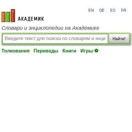
EN
DE
ES
FR
academic.ru
Словари и энциклопедии на Академике
Найти!
Толкования
Переводы
Книги
Игры ⚽