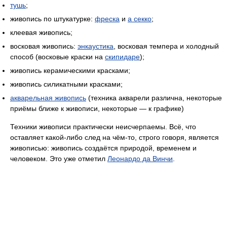
тушь
;
живопись по штукатурке:
фреска
и
а секко
;
клеевая живопись;
восковая живопись:
энкаустика
, восковая темпера и холодный
способ (восковые краски на
скипидаре
);
живопись керамическими красками;
живопись силикатными красками;
акварельная живопись
(техника акварели различна, некоторые
приёмы ближе к живописи, некоторые — к графике)
Техники живописи практически неисчерпаемы. Всё, что
оставляет какой-либо след на чём-то, строго говоря, является
живописью: живопись создаётся природой, временем и
человеком. Это уже отметил
Леонардо да Винчи
.