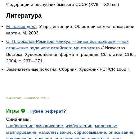
Федерации и республик бывшего СССР (XVIII—XXI вв.)
Литература
М. Баксендолл
. Узоры интенции. Об историческом толковании
картин. М. 2003
С. Н. Соколов-Ремизов. Чжихуа — живопись пальцем — как
отражение ряда черт китайского менталитета
// Искусство
Востока. Художественная форма и традиция. Сб. статей. СПб.,
2004, с. 237—271.
Замечательные полотна. Сборник. Художник РСФСР, 1962 г.
Wikimedia Foundation
.
2010
.
Игры ⚽
Нужен реферат?
Синонимы
:
воображение
,
живописание
,
изображение
,
малеванье
,
маппирование
,
намалевывание
,
обрисовывание
,
описывание
,
очерчивание
,
писание
,
представление
,
пуантилье
,
этюд