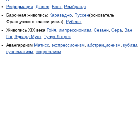
Реформация
:
Дюрер
,
Босх
,
Рембрандт
.
Барочная живопись:
Караваджо
,
Пуссен
(основатель
Французского классицизма),
Рубенс
,
Живопись XIX века
Гойя
,
импрессионизм
,
Сезанн
,
Сера
,
Ван
Гог
,
Эдвард Мунк
,
Тулуз-Лотрек
Авангардизм
Матисс
,
экспрессионизм
,
абстракционизм
,
кубизм
,
супрематизм
,
сюрреализм
.