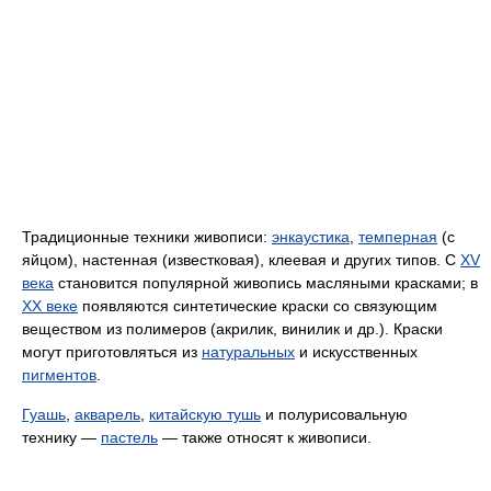
Традиционные техники живописи:
энкаустика
,
темперная
(с
яйцом), настенная (известковая), клеевая и других типов. С
XV
века
становится популярной живопись масляными красками; в
XX веке
появляются синтетические краски со связующим
веществом из полимеров (акрилик, винилик и др.). Краски
могут приготовляться из
натуральных
и искусственных
пигментов
.
Гуашь
,
акварель
,
китайскую тушь
и полурисовальную
технику —
пастель
— также относят к живописи.