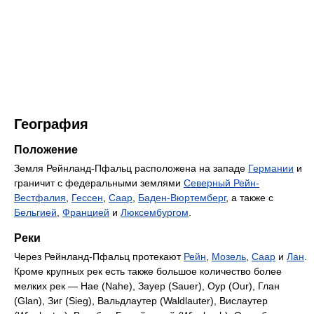
География
Положение
Земля Рейнланд-Пфальц расположена на западе
Германии
и
граничит с федеральными землями
Северный Рейн-
Вестфалия
,
Гессен
,
Саар
,
Баден-Вюртемберг
, а также с
Бельгией
,
Францией
и
Люксембургом
.
Реки
Через Рейнланд-Пфальц протекают
Рейн
,
Мозель
,
Саар
и
Лан
.
Кроме крупных рек есть также большое количество более
мелких рек — Нае (Nahe), Зауер (Sauer), Оур (Our), Глан
(Glan), Зиг (Sieg), Вальдлаутер (Waldlauter), Вислаутер