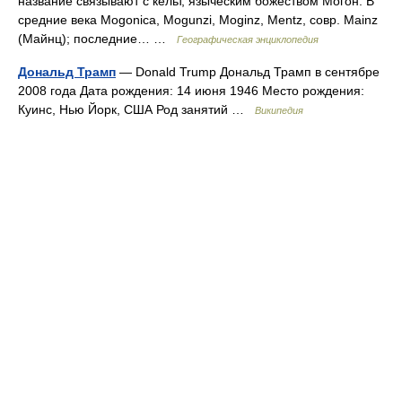
название связывают с кельт, языческим божеством Могон. В
средние века Mogonica, Mogunzi, Moginz, Mentz, совр. Mainz
(Майнц); последние… …
Географическая энциклопедия
Дональд Трамп
— Donald Trump Дональд Трамп в сентябре
2008 года Дата рождения: 14 июня 1946 Место рождения:
Куинс, Нью Йорк, США Род занятий …
Википедия