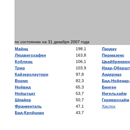
по состоянию на 31 декабря 2007 года
Майнц
198,1
Ландау
Людвигсхафен
163,8
Пирмазенс
Кобленц
106,1
Цвайбрюккен
Трир
103,9
Идар-Обершт
Кайзерслаутерн
97,8
Андернах
Вормс
82,3
Бад-Нойенар
Нойвид
65,3
Бинген
Нойштадт
53,7
Ингельхайм
Шпайер
50,7
Гермерсхайм
Франкенталь
47,1
Хаслох
Бад-Кройцнах
43,7