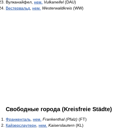
Вулканайфел,
нем.
Vulkaneifel
(DAU)
Вестервальд
,
нем.
Westerwaldkreis
(WW)
Свободные города (Kreisfreie Städte)
Франкенталь
,
нем.
Frankenthal (Pfalz)
(FT)
Кайзерслаутерн
,
нем.
Kaiserslautern
(KL)