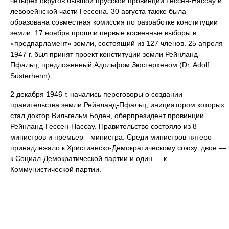
четырёх округов бывшой прусской провинции Гессен-Нассау и
леворейнской части Гессена. 30 августа также была
образована совместная комиссия по разработке конституции
земли. 17 ноября прошли первые косвенные выборы в
«предпарламент» земли, состоящий из 127 членов. 25 апреля
1947 г. был принят проект конституции земли Рейнланд-
Пфальц, предложенный Адольфом Зюстерхеном (Dr. Adolf
Süsterhenn).
2 декабря 1946 г. начались переговоры о создании
правительства земли Рейнланд-Пфальц, инициатором которых
стал доктор Вильгельм Боден, оберпрезидент провинции
Рейнланд-Гессен-Нассау. Правительство состояло из 8
министров и премьер—министра. Среди министров пятеро
принадлежало к Христианско-Демократическому союзу, двое —
к Социал-Демократической партии и один — к
Коммунистической партии.