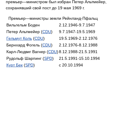
премьер—министром был избран Петер Альтмейер,
сохранявший свой пост до 19 мая 1969 г.
Премьер—министры земли Рейнланд-Пфальц
Вильгельм Боден
2.12.1946-9.7.1947
Петер Альтмейер (
CDU
)
9.7.1947-19.5.1969
Гельмут Коль
(
CDU
)
19.5.1969-2.12.1976
Бернхард Фогель (
CDU
)
2.12.1976-8.12.1988
Карл-Людвиг Вагнер (
CDU
)
8.12.1988-21.5.1991
Рудольф Шарпинг (
SPD
)
21.5.1991-15.10.1994
Курт Бек
(
SPD
)
с 20.10.1994