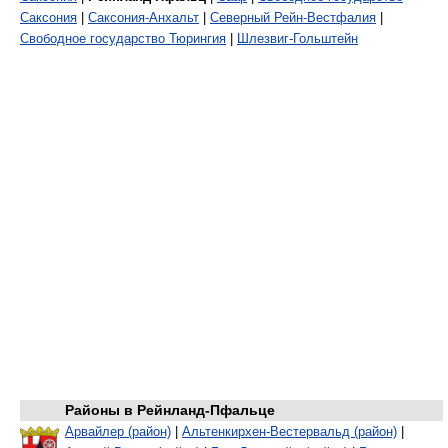
Саксония
|
Саксония-Анхальт
|
Северный Рейн-Вестфалия
|
Свободное государство Тюрингия
|
Шлезвиг-Гольштейн
Районы в
Рейнланд-Пфальце
Арвайлер (район)
|
Альтенкирхен-Вестервальд (район)
|