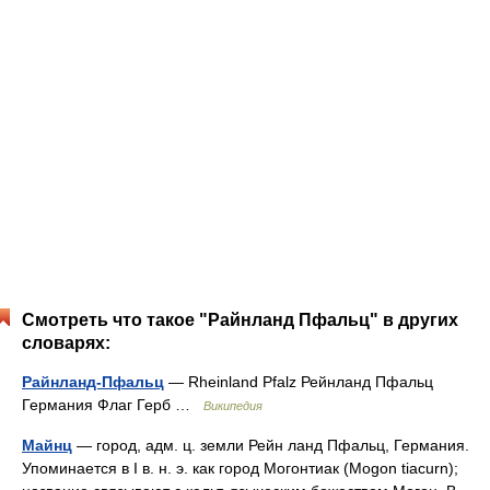
Смотреть что такое "Райнланд Пфальц" в других
словарях:
Райнланд-Пфальц
— Rheinland Pfalz Рейнланд Пфальц
Германия Флаг Герб …
Википедия
Майнц
— город, адм. ц. земли Рейн ланд Пфальц, Германия.
Упоминается в I в. н. э. как город Могонтиак (Mogon tiacurn);