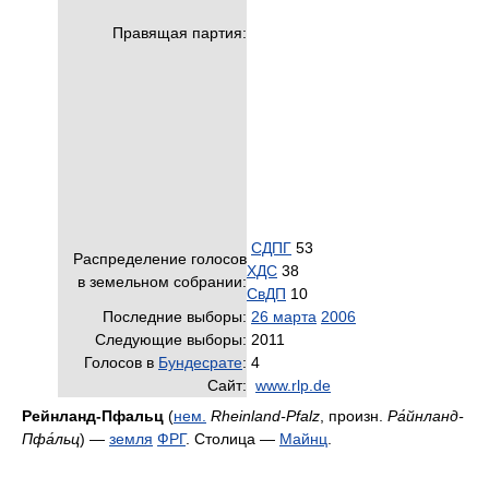
Правящая партия:
СДПГ
53
Распределение голосов
ХДС
38
в земельном собрании:
СвДП
10
Последние выборы:
26 марта
2006
Следующие выборы:
2011
Голосов в
Бундесрате
:
4
Сайт:
www.rlp.de
Рейнланд-Пфальц
(
нем.
Rheinland-Pfalz
, произн.
Ра́йнланд-
Пфа́льц
) —
земля
ФРГ
. Столица —
Майнц
.