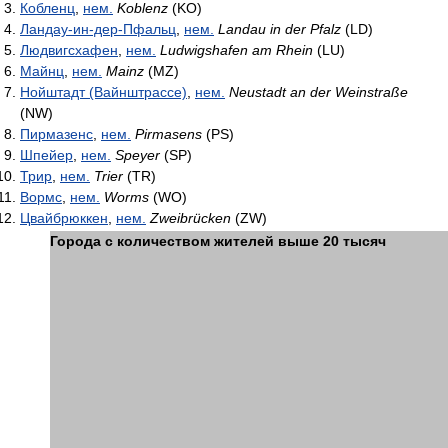
Кобленц
,
нем.
Koblenz
(KO)
Ландау-ин-дер-Пфальц
,
нем.
Landau in der Pfalz
(LD)
Людвигсхафен
,
нем.
Ludwigshafen am Rhein
(LU)
Майнц
,
нем.
Mainz
(MZ)
Нойштадт (Вайнштрассе)
,
нем.
Neustadt an der Weinstraße
(NW)
Пирмазенс
,
нем.
Pirmasens
(PS)
Шпейер
,
нем.
Speyer
(SP)
Трир
,
нем.
Trier
(TR)
Вормс
,
нем.
Worms
(WO)
Цвайбрюккен
,
нем.
Zweibrücken
(ZW)
Города с количеством жителей выше 20 тысяч