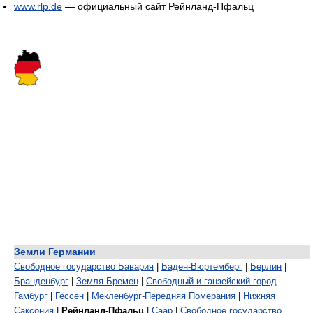
www.rlp.de
— официальный сайт Рейнланд-Пфальц
Земли Германии
Свободное государство Бавария
|
Баден-Вюртемберг
|
Берлин
|
Бранденбург
|
Земля Бремен
|
Свободный и ганзейский город
Гамбург
|
Гессен
|
Мекленбург-Передняя Померания
|
Нижняя
Саксония
|
Рейнланд-Пфальц
|
Саар
|
Свободное государство