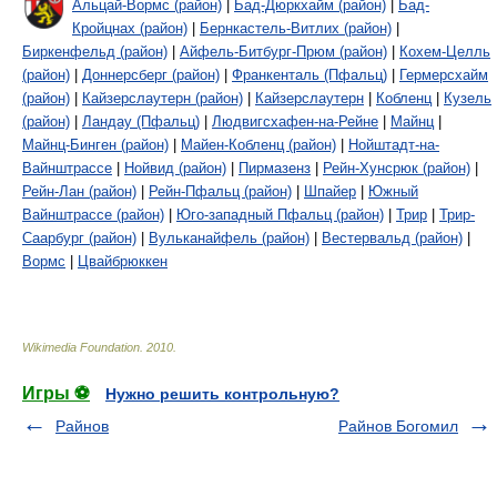
Альцай-Вормс (район)
|
Бад-Дюркхайм (район)
|
Бад-
Кройцнах (район)
|
Бернкастель-Витлих (район)
|
Биркенфельд (район)
|
Айфель-Битбург-Прюм (район)
|
Кохем-Целль
(район)
|
Доннерсберг (район)
|
Франкенталь (Пфальц)
|
Гермерсхайм
(район)
|
Кайзерслаутерн (район)
|
Кайзерслаутерн
|
Кобленц
|
Кузель
(район)
|
Ландау (Пфальц)
|
Людвигсхафен-на-Рейне
|
Майнц
|
Майнц-Бинген (район)
|
Майен-Кобленц (район)
|
Нойштадт-на-
Вайнштрассе
|
Нойвид (район)
|
Пирмазенз
|
Рейн-Хунсрюк (район)
|
Рейн-Лан (район)
|
Рейн-Пфальц (район)
|
Шпайер
|
Южный
Вайнштрассе (район)
|
Юго-западный Пфальц (район)
|
Трир
|
Трир-
Саарбург (район)
|
Вульканайфель (район)
|
Вестервальд (район)
|
Вормс
|
Цвайбрюккен
Wikimedia Foundation
.
2010
.
Игры ⚽
Нужно решить контрольную?
Райнов
Райнов Богомил