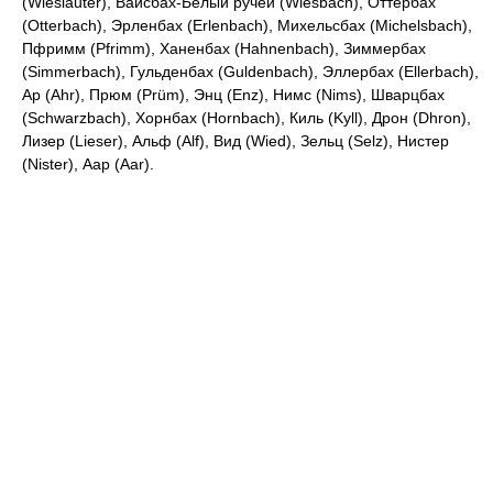
(Wieslauter), Ваисбах-Белый ручей (Wiesbach), Оттербах
(Otterbach), Эрленбах (Erlenbach), Михельсбах (Michelsbach),
Пфримм (Pfrimm), Ханенбах (Hahnenbach), Зиммербах
(Simmerbach), Гульденбах (Guldenbach), Эллербах (Ellerbach),
Ар (Ahr), Прюм (Prüm), Энц (Enz), Нимс (Nims), Шварцбах
(Schwarzbach), Хорнбах (Hornbach), Киль (Kyll), Дрон (Dhron),
Лизер (Lieser), Альф (Alf), Вид (Wied), Зельц (Selz), Нистер
(Nister), Аар (Aar).