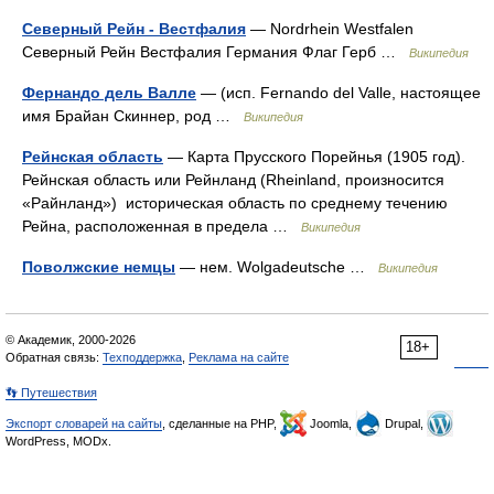
Северный Рейн - Вестфалия
— Nordrhein Westfalen
Северный Рейн Вестфалия Германия Флаг Герб …
Википедия
Фернандо дель Валле
— (исп. Fernando del Valle, настоящее
имя Брайан Скиннер, род …
Википедия
Рейнская область
— Карта Прусского Порейнья (1905 год).
Рейнская область или Рейнланд (Rheinland, произносится
«Райнланд») историческая область по среднему течению
Рейна, расположенная в предела …
Википедия
Поволжские немцы
— нем. Wolgadeutsche …
Википедия
© Академик, 2000-2026
18+
Обратная связь:
Техподдержка
,
Реклама на сайте
👣 Путешествия
Экспорт словарей на сайты
, сделанные на PHP,
Joomla,
Drupal,
WordPress, MODx.