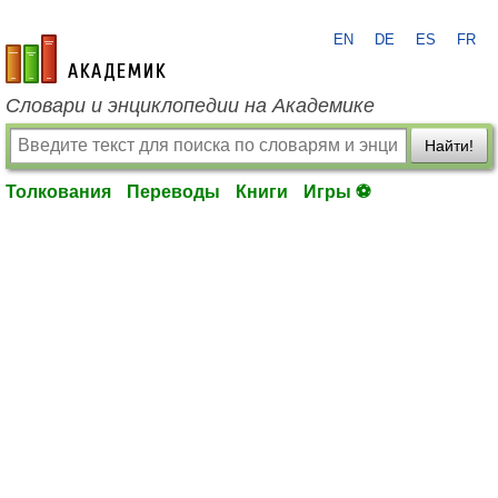
EN
DE
ES
FR
academic.ru
Словари и энциклопедии на Академике
Найти!
Толкования
Переводы
Книги
Игры ⚽