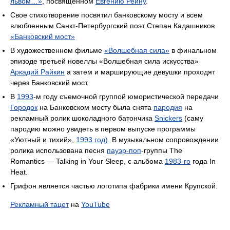
львом…»
, посвящённом
Евгению Рейну
.
Свое стихотворение посвятил банковскому мосту и всем
влюбленным Санкт-Петербургский поэт Степан Кадашников
«Банковский мост»
В художественном фильме
«Волшебная сила»
в финальном
эпизоде третьей новеллы «Волшебная сила искусства»
Аркадий Райкин
а затем и марширующие девушки проходят
через Банковский мост.
В
1993
-м году съемочной группой юмористической передачи
Городок
на Банковском мосту была снята
пародия
на
рекламный ролик шоколадного батончика
Snickers
(саму
пародию можно увидеть в первом выпуске программы
«Уютный и тихий»,
1993 год)
. В музыкальном сопровождении
ролика использована песня
пауэр-поп
-группы The
Romantics — Talking in Your Sleep, с альбома
1983-го
года In
Heat.
Грифон является частью логотипа фабрики имени Крупской.
Рекламный тацет
на
YouTube