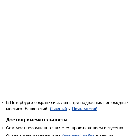
В Петербурге сохранились лишь три подвесных пешеходных
мостика: Банковский,
Львиный
и
Почтамтский
.
Достопримечательности
Сам мост несомненно является произведением искусства.
Около моста расположены
Казанский собор
и здание