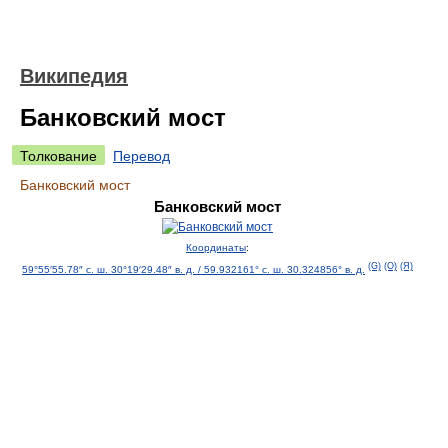
Википедия
Банковский мост
Толкование
Перевод
Банковский мост
Банковский мост
Координаты
:
(G)
(O)
(Я)
59°55′55.78″ с. ш.
30°19′29.48″ в. д.
/
59.932161° с. ш.
30.324856° в. д.