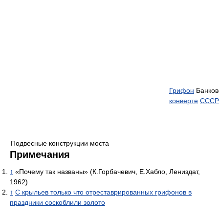
Грифон
Банков
конверте
СССР
Подвесные конструкции моста
Примечания
↑
«Почему так названы» (К.Горбачевич, Е.Хабло, Лениздат,
1962)
↑
С крыльев только что отреставрированных грифонов в
праздники соскоблили золото