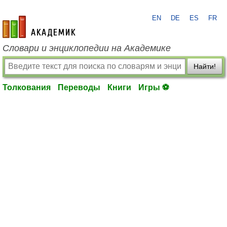
EN
DE
ES
FR
academic.ru
Словари и энциклопедии на Академике
Найти!
Толкования
Переводы
Книги
Игры ⚽