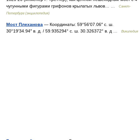
чугунными фигурами грифонов крылатых львов… …
Санкт-
Петербург (энциклопедия)
Мост Плеханова
— Координаты: 59°56′07.06″ с. ш.
30°19′34.94″ в. д. / 59.935294° с. ш. 30.326372° в. д …
Википедия