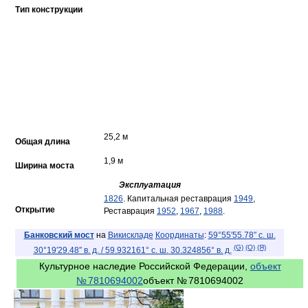
Тип конструкции
25,2 м
Общая длина
1,9 м
Ширина моста
Эксплуатация
1826
. Капитальная реставрация
1949
,
Открытие
Реставрация
1952
,
1967
,
1988
.
Банковский мост
на
Викискладе
Координаты
:
59°55′55.78″ с. ш.
(G)
(O)
(Я)
30°19′29.48″ в. д.
/
59.932161° с. ш.
30.324856° в. д.
Культурное наследие Российской Федерации,
объект
№ 7810694002
объект
№ 7810694002