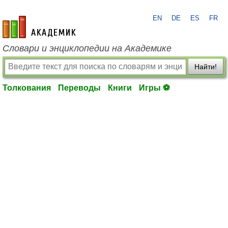
EN
DE
ES
FR
academic.ru
Словари и энциклопедии на Академике
Найти!
Толкования
Переводы
Книги
Игры ⚽