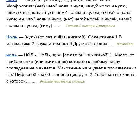
Морфология: (нет) чего? ноля и нуля, чему? нолю и нулю,
(вижу) что? ноль и нуль, чем? нолём и нулём, о чём? о ноле,
нуле; мн. что? ноли и нули, (нет) чего? нолей и нулей, чему?
нолям и нулям, (вижу)… …
Толковый словарь Дмитриева
Ноль
— (нуль) (от лат. nullus никакой). Содержание 1 В
математике 2 Наука и техника 3 Другие значения …
Википедия
ноль
— НОЛЬ, НУЛЬ, я; м. [от лат. nullus никакой] 1. Число, от
прибавления (или вычитания) которого к любому числу
последнее не меняется. Умножение на н. даёт в произведении
н. // Цифровой знак 0. Напиши цифру н. 2. Условная величина,
с которой… …
Энциклопедический словарь