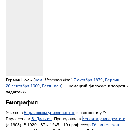
Герман Ноль
(
нем.
Hermann Nohl
;
7 октября
1879
,
Берлин
—
26 сентября
1960
,
Гёттинген
) — немецкий философ и теоретик
педагогики.
Биография
Учился в
Берлинском университете
, в частности у Ф.
Паулесена и
В. Дильтея
. Преподавал в
Йенском университете
(с 1908). В 1920—37 и 1945—19 профессор
Гёттингенского