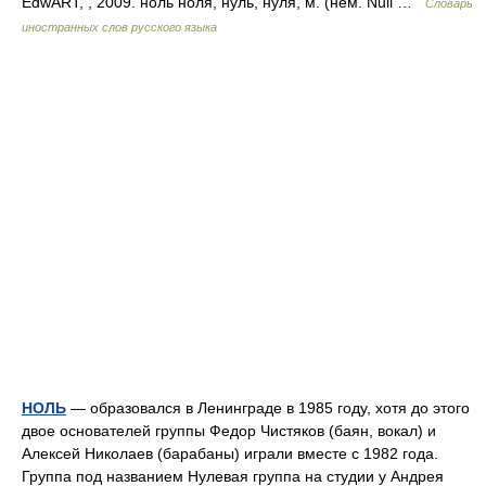
EdwART, , 2009. ноль ноля, нуль, нуля, м. (нем. Null …
Словарь
иностранных слов русского языка
НОЛЬ
— образовался в Ленинграде в 1985 году, хотя до этого
двое основателей группы Федор Чистяков (баян, вокал) и
Алексей Николаев (барабаны) играли вместе с 1982 года.
Группа под названием Нулевая группа на студии у Андрея