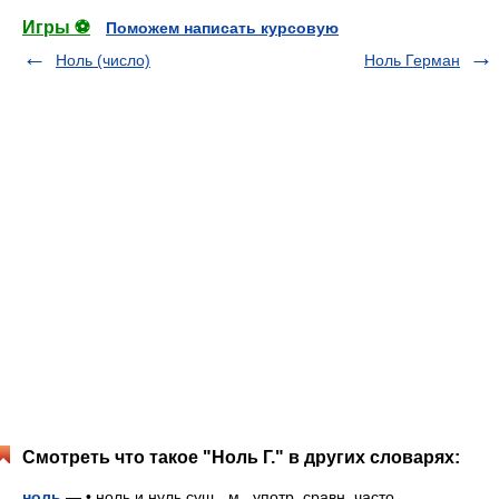
Игры ⚽
Поможем написать курсовую
Ноль (число)
Ноль Герман
Смотреть что такое "Ноль Г." в других словарях:
ноль
— • ноль и нуль сущ., м., употр. сравн. часто