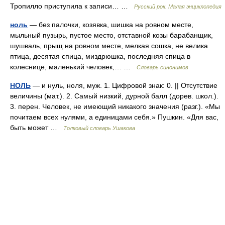
Тропилло приступила к записи… …
Русский рок. Малая энциклопедия
ноль
— без палочки, козявка, шишка на ровном месте,
мыльный пузырь, пустое место, отставной козы барабанщик,
шушваль, прыщ на ровном месте, мелкая сошка, не велика
птица, десятая спица, миздрюшка, последняя спица в
колеснице, маленький человек,… …
Словарь синонимов
НОЛЬ
— и нуль, ноля, муж. 1. Цифровой знак: 0. || Отсутствие
величины (мат.). 2. Самый низкий, дурной балл (дорев. школ.).
3. перен. Человек, не имеющий никакого значения (разг.). «Мы
почитаем всех нулями, а единицами себя.» Пушкин. «Для вас,
быть может …
Толковый словарь Ушакова