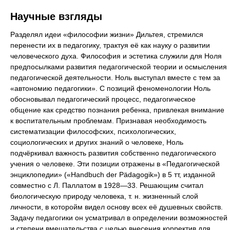
Научные взгляды
Разделял идеи «философии жизни» Дильтея, стремился
перенести их в педагогику, трактуя её как науку о развитии
человеческого духа. Философия и эстетика служили для Ноля
предпосылками развития педагогической теории и осмысления
педагогической деятельности. Ноль выступал вместе с тем за
«автономию педагогики». С позиций феноменологии Ноль
обосновывал педагогический процесс, педагогическое
общение как средство познания ребенка, привлекая внимание
к воспитательным проблемам. Признавая необходимость
систематизации философских, психологических,
социологических и других знаний о человеке, Ноль
подчёркивал важность развития собственно педагогического
учения о человеке. Эти позиции отражены в «Педагогической
энциклопедии» («Handbuch der Pädagogik») в 5 тт, изданной
совместно с Л. Паллатом в 1928—33. Решающим считал
биологическую природу человека, т. н. жизненный слой
личности, в которойм видел основу всех её душевных свойств.
Задачу педагогики он усматривал в определении возможностей
и степени вмешательства с целью внесения корректив для