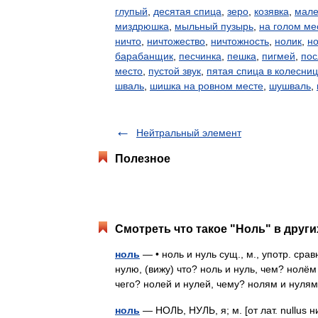
глупый
,
десятая спица
,
зеро
,
козявка
,
мале
миздрюшка
,
мыльный пузырь
,
на голом ме
ничто
,
ничтожество
,
ничтожность
,
нолик
,
но
барабанщик
,
песчинка
,
пешка
,
пигмей
,
пос
место
,
пустой звук
,
пятая спица в колесни
шваль
,
шишка на ровном месте
,
шушваль
,
Нейтральный элемент
Полезное
Смотреть что такое "Ноль" в други
ноль
— • ноль и нуль сущ., м., употр. сра
нулю, (вижу) что? ноль и нуль, чем? нолём 
чего? нолей и нулей, чему? нолям и нул
ноль
— НОЛЬ, НУЛЬ, я; м. [от лат. nullus н