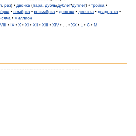
л
,
раз
) •
двойка
(
пара
,
дубль
/
дублет
/
дуплет
) •
тройка
•
ёрка
•
семёрка
•
восьмёрка
•
девятка
•
десятка
•
двадцатка
•
ысяча
•
миллион
VIII
•
IX
•
X
•
XI
•
XII
•
XIII
•
XIV
• … •
XX
•
L
•
C
•
M
я
со
ссылками
на
соответствующие
статьи
.
кипедии
,
пожалуйста
,
вернитесь
и
уточните
ссылку
так
,
чтобы
она