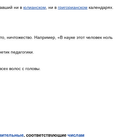
вавший
ни
в
юлианском
,
ни
в
григорианском
календарях
.
то
,
ничтожество
.
Например
, «
В
науке
этот
человек
ноль
ретик
педагогики
.
всех
волос
с
головы
.
вительные
,
соответствующие
числам