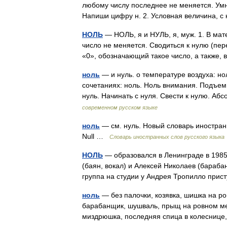
любому числу последнее не меняется. Умно
Напиши цифру н. 2. Условная величина,
НОЛЬ
— НОЛЬ, я и НУЛЬ, я, муж. 1. В мат
число не меняется. Сводиться к нулю (пере
«0», обозначающий такое число, а также
ноль
— и нуль. о температуре воздуха: но
сочетаниях: ноль. Ноль внимания. Подъем 
нуль. Начинать с нуля. Свести к нулю. А
современном русском языке
ноль
— см. нуль. Новый словарь иностранны
Null …
Словарь иностранных слов русского языка
НОЛЬ
— образовался в Ленинграде в 1985 
(баян, вокал) и Алексей Николаев (бараба
группа на студии у Андрея Тропилло при
ноль
— без палочки, козявка, шишка на ро
барабанщик, шушваль, прыщ на ровном мес
миздрюшка, последняя спица в колесниц