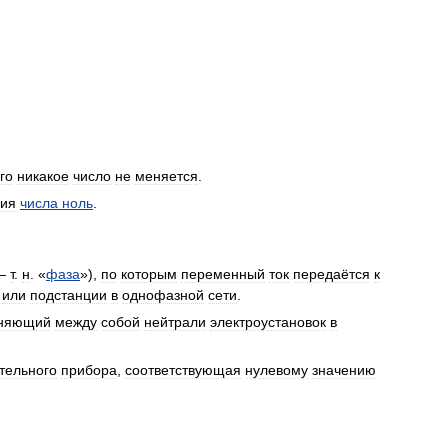
го
никакое
число
не
меняется
.
ния
числа
ноль
.
—
т
.
н
. «
фаза
»),
по
которым
переменный
ток
передаётся
к
или
подстанции
в
однофазной
сети
.
няющий
между
собой
нейтрали
электроустановок
в
тельного
прибора
,
соответствующая
нулевому
значению