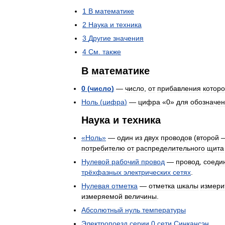
1
В
математике
2
Наука
и
техника
3
Другие
значения
4
См
.
также
В
математике
0
(
число
)
—
число
,
от
прибавления
которо
Ноль
(
цифра
)
—
цифра
«
0
»
для
обозначе
Наука
и
техника
«
Ноль
»
—
один
из
двух
проводов
(
второй
потребителю
от
распределительного
щита
Нулевой
рабочий
провод
—
провод
,
соеди
трёхфазных
электрических
сетях
.
Нулевая
отметка
—
отметка
шкалы
измери
измеряемой
величины
.
Абсолютный
нуль
температуры
Электропоезд
серии
0
сети
Синкансэн