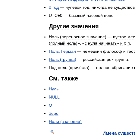
0
год
—
нулевой
год
,
никогда
не
существо
UTC
±
0
—
базовый
часовой
пояс
.
Другие
значения
Ноль
(
переносное
значение
) —
пустое
мес
(
полный
ноль
)», «
с
нуля
начинать
»
и
т
.
п
.
Ноль
,
Герман
—
немецкий
философ
и
тео
Ноль
(
группа
)
—
российская
рок
-
группа
.
Под
ноль
(
причёска
) —
полное
сбривание
См
.
также
Нуль
NULL
O
Зеро
Ноли
(
значения
)
Имена
сущест