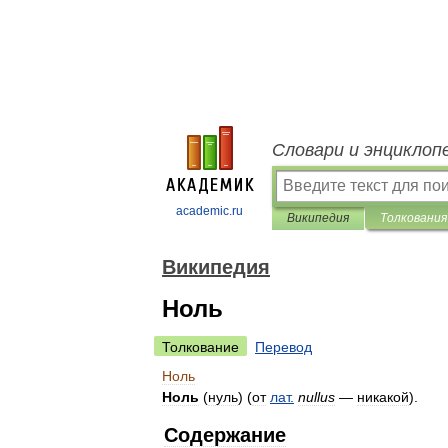
Словари и энциклоп
academic.ru
Википедия
Толкования
Википедия
Ноль
Толкование
Перевод
Ноль
Ноль
(
нуль
) (
от
лат
.
nullus
—
никакой
).
Содержание