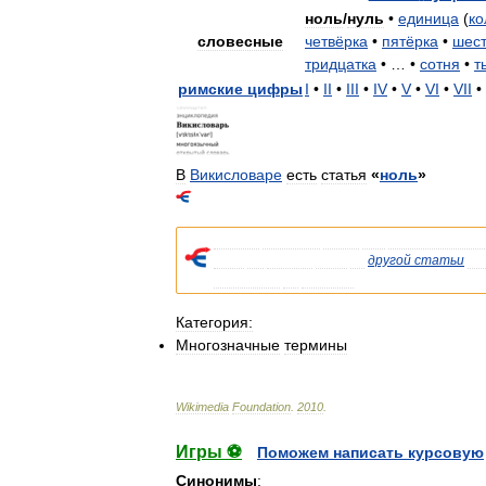
ноль
/
нуль
•
единица
(
ко
словесные
четвёрка
•
пятёрка
•
шест
тридцатка
• … •
сотня
•
т
римские
цифры
I
•
II
•
III
•
IV
•
V
•
VI
•
VII
•
В
Викисловаре
есть
статья
«
ноль
»
Список
значений
слова
или
словосочетани
Если
вы
попали
сюда
из
другой
статьи
Ви
указывала
на
статью
.
Категория:
Многозначные
термины
Wikimedia
Foundation
.
2010
.
Игры ⚽
Поможем написать курсовую
Синонимы
: