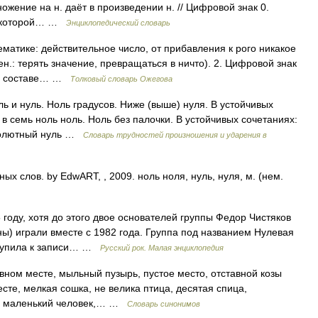
жение на н. даёт в произведении н. // Цифровой знак 0.
 с которой… …
Энциклопедический словарь
ематике: действительное число, от прибавления к рого никакое
н.: терять значение, превращаться в ничто). 2. Цифровой знак
, в составе… …
Толковый словарь Ожегова
ль и нуль. Ноль градусов. Ниже (выше) нуля. В устойчивых
в семь ноль ноль. Ноль без палочки. В устойчивых сочетаниях:
бсолютный нуль …
Словарь трудностей произношения и ударения в
х слов. by EdwART, , 2009. ноль ноля, нуль, нуля, м. (нем.
году, хотя до этого двое основателей группы Федор Чистяков
ны) играли вместе с 1982 года. Группа под названием Нулевая
ступила к записи… …
Русский рок. Малая энциклопедия
вном месте, мыльный пузырь, пустое место, отставной козы
те, мелкая сошка, не велика птица, десятая спица,
е, маленький человек,… …
Словарь синонимов