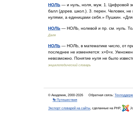
НОЛЬ
— и нуль, ноля, муж. 1. Цифровой зна
балл (дорев. школ.). 3. перен. Человек, н
нулями, а единицами себя.» Пушкин. «Дл
НОЛЬ
— НОЛЬ, нолевой и пр. см. нуль. Т
Даля
НОЛЬ
— НОЛЬ, в математике число, от при
последнее не изменяется: х+0=х. Умножени
невозможно. Понятие нуля не было извес
энциклопедический словарь
© Академик, 2000-2026
Обратная связь:
Техподдерж
👣 Путешествия
Экспорт словарей на сайты
, сделанные на PHP,
Jo