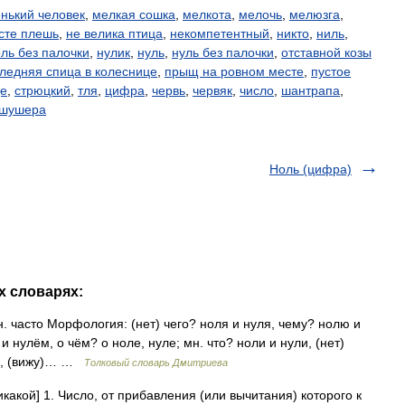
нький человек
,
мелкая сошка
,
мелкота
,
мелочь
,
мелюзга
,
сте плешь
,
не велика птица
,
некомпетентный
,
никто
,
ниль
,
ль без палочки
,
нулик
,
нуль
,
нуль без палочки
,
отставной козы
ледняя спица в колеснице
,
прыщ на ровном месте
,
пустое
це
,
стрюцкий
,
тля
,
цифра
,
червь
,
червяк
,
число
,
шантрапа
,
шушера
Ноль (цифра)
х словарях:
вн. часто Морфология: (нет) чего? ноля и нуля, чему? нолю и
и нулём, о чём? о ноле, нуле; мн. что? ноли и нули, (нет)
ям, (вижу)… …
Толковый словарь Дмитриева
икакой] 1. Число, от прибавления (или вычитания) которого к