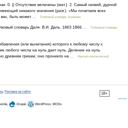
к: 0. || Отсутствие величины (мат.). 2. Самый низкий, дурной
е имеющий никакого значения (разг.). «Мы почитаем всех
я вас, быть может …
Толковый словарь Ушакова
олковый словарь Даля. В.И. Даль. 1863 1866 …
Толковый словарь
бавления (или вычитания) которого к любому числу х
е любого числа на нуль дает нуль. Деление на нуль
тно древним грекам; оно проникло на …
Научно-технический
ка
,
Реклама на сайте
18+
omla,
Drupal,
WordPress, MODx.