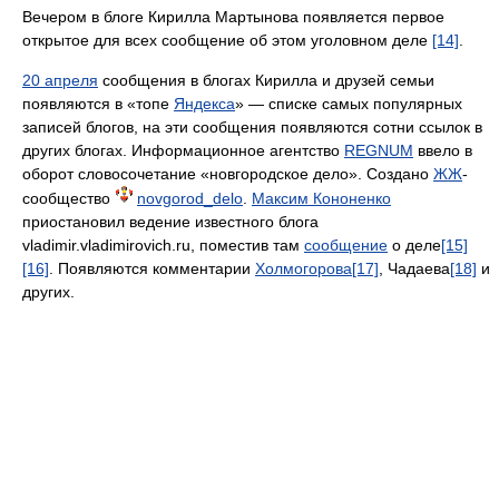
Вечером в блоге Кирилла Мартынова появляется первое
открытое для всех сообщение об этом уголовном деле
[14]
.
20 апреля
сообщения в блогах Кирилла и друзей семьи
появляются в «топе
Яндекса
» — списке самых популярных
записей блогов, на эти сообщения появляются сотни ссылок в
других блогах. Информационное агентство
REGNUM
ввело в
оборот словосочетание «новгородское дело». Создано
ЖЖ
-
сообщество
novgorod_delo
.
Максим Кононенко
приостановил ведение известного блога
vladimir.vladimirovich.ru, поместив там
сообщение
о деле
[15]
[16]
. Появляются комментарии
Холмогорова
[17]
, Чадаева
[18]
и
других.