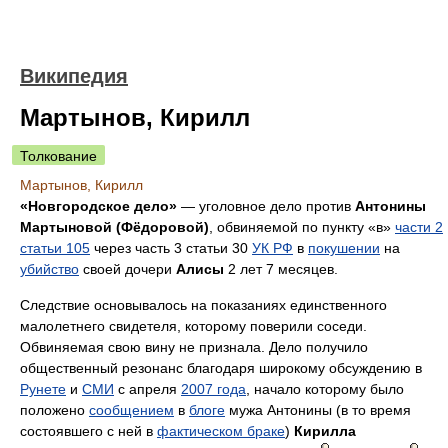
Википедия
Мартынов, Кирилл
Толкование
Мартынов, Кирилл
«Новгородское дело»
— уголовное дело против
Антонины
Мартыновой (Фёдоровой)
, обвиняемой по пункту «в»
части 2
статьи 105
через часть 3 статьи 30
УК РФ
в
покушении
на
убийство
своей дочери
Алисы
2 лет 7 месяцев.
Следствие основывалось на показаниях единственного
малолетнего свидетеля, которому поверили соседи.
Обвиняемая свою вину не признала. Дело получило
общественный резонанс благодаря широкому обсуждению в
Рунете
и
СМИ
с апреля
2007 года
, начало которому было
положено
сообщением
в
блоге
мужа Антонины (в то время
состоявшего с ней в
фактическом браке
)
Кирилла