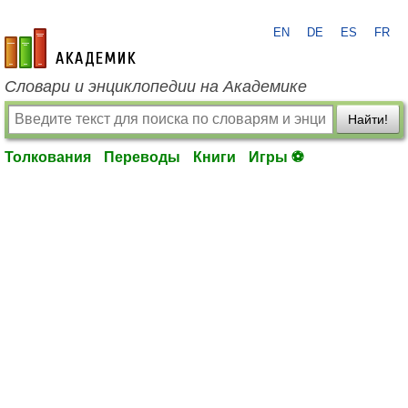
EN
DE
ES
FR
academic.ru
Словари и энциклопедии на Академике
Найти!
Толкования
Переводы
Книги
Игры ⚽