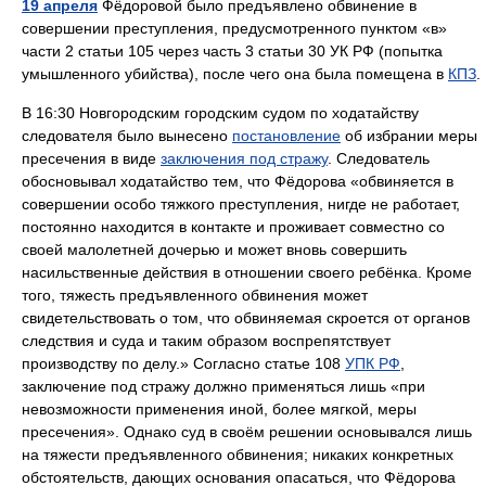
19 апреля
Фёдоровой было предъявлено обвинение в
совершении преступления, предусмотренного пунктом «в»
части 2 статьи 105 через часть 3 статьи 30 УК РФ (попытка
умышленного убийства), после чего она была помещена в
КПЗ
.
В 16:30 Новгородским городским судом по ходатайству
следователя было вынесено
постановление
об избрании меры
пресечения в виде
заключения под стражу
. Следователь
обосновывал ходатайство тем, что Фёдорова «обвиняется в
совершении особо тяжкого преступления, нигде не работает,
постоянно находится в контакте и проживает совместно со
своей малолетней дочерью и может вновь совершить
насильственные действия в отношении своего ребёнка. Кроме
того, тяжесть предъявленного обвинения может
свидетельствовать о том, что обвиняемая скроется от органов
следствия и суда и таким образом воспрепятствует
производству по делу.» Согласно статье 108
УПК РФ
,
заключение под стражу должно применяться лишь «при
невозможности применения иной, более мягкой, меры
пресечения». Однако суд в своём решении основывался лишь
на тяжести предъявленного обвинения; никаких конкретных
обстоятельств, дающих основания опасаться, что Фёдорова