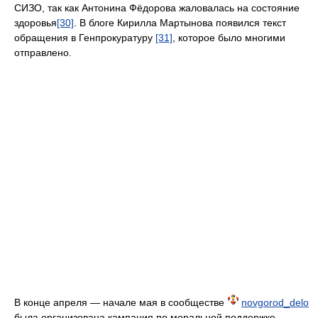
СИЗО, так как Антонина Фёдорова жаловалась на состояние
здоровья
[30]
. В блоге Кирилла Мартынова появился текст
обращения в Генпрокуратуру
[31]
, которое было многими
отправлено.
В конце апреля — начале мая в сообществе
novgorod_delo
была организована кампания по моральной поддержке