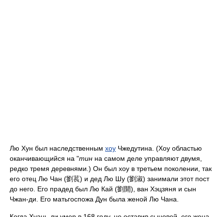
Лю Хун был наследственным
хоу
Чжедутина. (Хоу областью
оканчивающийся на "
тин
на самом деле управляют двумя,
редко тремя деревнями.) Он был хоу в третьем поколении, так
его отец Лю Чан (劉萇) и дед Лю Шу (劉淑) занимали этот пост
до него. Его прадед был Лю Кай (劉開), ван Хэцзяня и сын
Чжан-ди. Его матьгоспожа Дун была женой Лю Чана.
Когда Хуань-ди умер в 168 году, не оставив сыновей, его жена