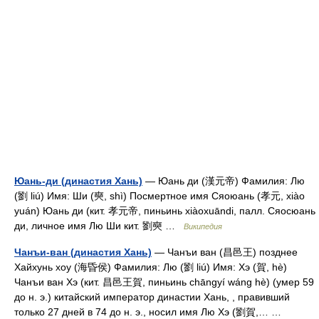
Юань-ди (династия Хань)
— Юань ди (漢元帝) Фамилия: Лю
(劉 liú) Имя: Ши (奭, shì) Посмертное имя Сяоюань (孝元, xiào
yuán) Юань ди (кит. 孝元帝, пиньинь xiàoxuāndi, палл. Сяосюань
ди, личное имя Лю Ши кит. 劉奭 …
Википедия
Чанъи-ван (династия Хань)
— Чанъи ван (昌邑王) позднее
Хайхунь хоу (海昏侯) Фамилия: Лю (劉 liú) Имя: Хэ (賀, hè)
Чанъи ван Хэ (кит. 昌邑王賀, пиньинь chāngyí wáng hè) (умер 59
до н. э.) китайский император династии Хань, , правивший
только 27 дней в 74 до н. э., носил имя Лю Хэ (劉賀,… …