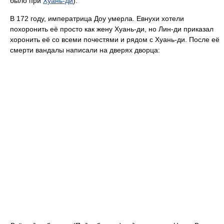
было при
Хуань-ди
).
В 172 году, императрица Доу умерла. Евнухи хотели
похоронить её просто как жену Хуань-ди, но Лин-ди приказал
хоронить её со всеми почестями и рядом с Хуань-ди. После её
смерти вандалы написали на дверях дворца: