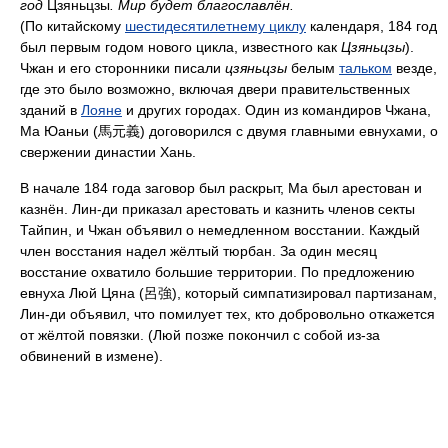
год
Цзяньцзы
. Мир будет благославлён.
(По китайскому
шестидесятилетнему циклу
календаря, 184 год
был первым годом нового цикла, известного как
Цзяньцзы
).
Чжан и его сторонники писали
цзяньцзы
белым
тальком
везде,
где это было возможно, включая двери правительственных
зданий в
Лояне
и других городах. Один из командиров Чжана,
Ма Юаньи (馬元義) договорился с двумя главными евнухами, о
свержении династии Хань.
В начале 184 года заговор был раскрыт, Ма был арестован и
казнён. Лин-ди приказал арестовать и казнить членов секты
Тайпин, и Чжан объявил о немедленном восстании. Каждый
член восстания надел жёлтый тюрбан. За один месяц
восстание охватило большие территории. По предложению
евнуха Люй Цяна (呂強), который симпатизировал партизанам,
Лин-ди объявил, что помилует тех, кто добровольно откажется
от жёлтой повязки. (Люй позже покончил с собой из-за
обвинений в измене).