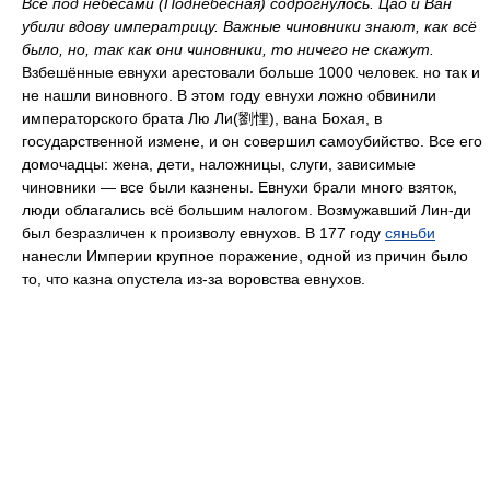
Всё под небесами (Поднебесная) содрогнулось. Цао и Ван
убили вдову императрицу. Важные чиновники знают, как всё
было, но, так как они чиновники, то ничего не скажут.
Взбешённые евнухи арестовали больше 1000 человек. но так и
не нашли виновного. В этом году евнухи ложно обвинили
императорского брата Лю Ли(劉悝), вана Бохая, в
государственной измене, и он совершил самоубийство. Все его
домочадцы: жена, дети, наложницы, слуги, зависимые
чиновники — все были казнены. Евнухи брали много взяток,
люди облагались всё большим налогом. Возмужавший Лин-ди
был безразличен к произволу евнухов. В 177 году
сяньби
нанесли Империи крупное поражение, одной из причин было
то, что казна опустела из-за воровства евнухов.