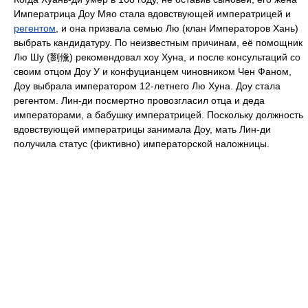
Императрица Доу Мяо стала вдовствующей императрицей и
регентом
, и она призвала семью Лю (клан Императоров Хань)
выбрать кандидатуру. По неизвестным причинам, её помощник
Лю Шу (劉儵) рекомендовал хоу Хуна, и после консультаций со
своим отцом Доу У и конфуцианцем чиновником Чен Фаном,
Доу выбрала императором 12-летнего Лю Хуна. Доу стала
регентом. Лин-ди посмертно провозгласил отца и деда
императорами, а бабушку императрицей. Поскольку должность
вдовствующей императрицы занимала Доу, мать Лин-ди
получила статус (фиктивно) императорской наложницы.