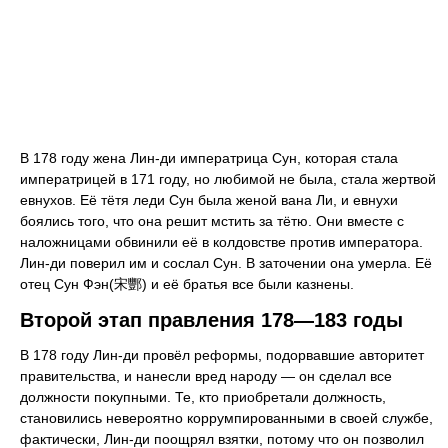
В 178 году жена Лин-ди императрица Сун, которая стала
императрицей в 171 году, но любимой не была, стала жертвой
евнухов. Её тётя леди Сун была женой вана Ли, и евнухи
боялись того, что она решит мстить за тётю. Они вместе с
наложницами обвинили её в колдовстве против императора.
Лин-ди поверил им и сослал Сун. В заточении она умерла. Её
отец Сун Фэн(宋酆) и её братья все были казнены.
Второй этап правления 178—183 годы
В 178 году Лин-ди провёл реформы, подорвавшие авторитет
правительства, и нанесли вред народу — он сделал все
должности покупными. Те, кто приобретали должность,
становились невероятно коррумпированными в своей службе,
фактически, Лин-ди поощрял взятки, потому что он позволил