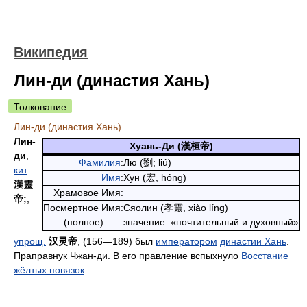
Википедия
Лин-ди (династия Хань)
Толкование
Лин-ди (династия Хань)
Лин-
Хуань-Ди
(漢桓帝)
ди
,
Фамилия
:
Лю (劉; liú)
кит
Имя
:
Хун (宏, hóng)
漢靈
Храмовое Имя:
帝;
,
Посмертное Имя:
Сяолин (孝靈, xiào líng)
(полное)
значение: «почтительный и духовный»
упрощ.
汉灵帝
, (156—189) был
императором
династии Хань
.
Праправнук Чжан-ди. В его правление вспыхнуло
Восстание
жёлтых повязок
.