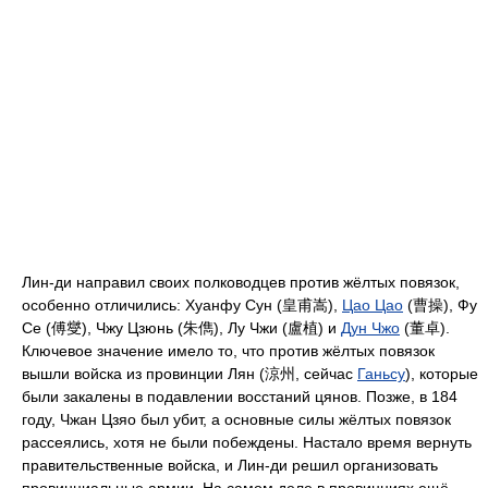
Лин-ди направил своих полководцев против жёлтых повязок,
особенно отличились: Хуанфу Сун (皇甫嵩),
Цао Цао
(曹操), Фу
Се (傅燮), Чжу Цзюнь (朱儁), Лу Чжи (盧植) и
Дун Чжо
(董卓).
Ключевое значение имело то, что против жёлтых повязок
вышли войска из провинции Лян (涼州, сейчас
Ганьсу
), которые
были закалены в подавлении восстаний цянов. Позже, в 184
году, Чжан Цзяо был убит, а основные силы жёлтых повязок
рассеялись, хотя не были побеждены. Настало время вернуть
правительственные войска, и Лин-ди решил организовать