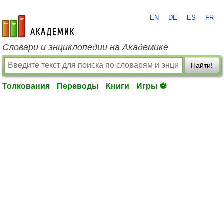
EN
DE
ES
FR
academic.ru
Словари и энциклопедии на Академике
Найти!
Толкования
Переводы
Книги
Игры ⚽