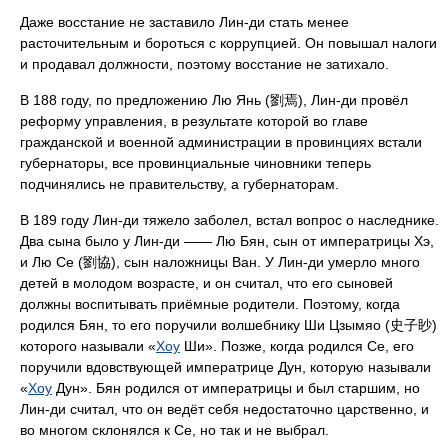
Даже восстание не заставило Лин-ди стать менее
расточительным и бороться с коррупцией. Он повышал налоги
и продавал должности, поэтому восстание не затихало.
В 188 году, по предложению Лю Янь (劉焉), Лин-ди провёл
реформу управления, в результате которой во главе
гражданской и военной администрации в провинциях встали
губернаторы, все провинциальные чиновники теперь
подчинялись не правительству, а губернаторам.
В 189 году Лин-ди тяжело заболел, встал вопрос о наследнике.
Два сына было у Лин-ди —— Лю Бян, сын от императрицы Хэ,
и Лю Се (劉協), сын наложницы Ван. У Лин-ди умерло много
детей в молодом возрасте, и он считал, что его сыновей
должны воспитывать приёмные родители. Поэтому, когда
родился Бян, то его поручили волшебнику Ши Цзымяо (史子眇)
которого называли «
Хоу
Ши». Позже, когда родился Се, его
поручили вдовствующей императрице Дун, которую называли
«
Хоу
Дун». Бян родился от императрицы и был старшим, но
Лин-ди считал, что он ведёт себя недостаточно царственно, и
во многом склонялся к Се, но так и не выбрал.