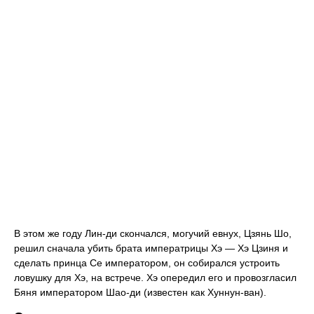
В этом же году Лин-ди скончался, могучий евнух, Цзянь Шо,
решил сначала убить брата императрицы Хэ — Хэ Цзиня и
сделать принца Се императором, он собирался устроить
ловушку для Хэ, на встрече. Хэ опередил его и провозгласил
Бяня императором Шао-ди (известен как Хуннун-ван).