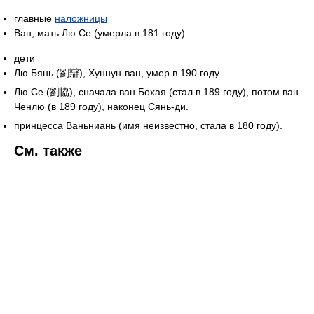
главные
наложницы
Ван, мать Лю Се (умерла в 181 году).
дети
Лю Бянь (劉辯), Хуннун-ван, умер в 190 году.
Лю Се (劉協), сначала ван Бохая (стал в 189 году), потом ван
Ченлю (в 189 году), наконец Сянь-ди.
принцесса Ваньниань (имя неизвестно, стала в 180 году).
См. также