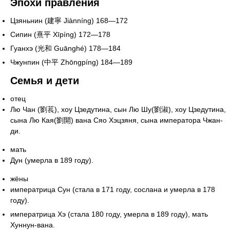
Эпохи правления
Цзяньнин (建寧 Jiànníng) 168—172
Сипин (熹平 Xīpíng) 172—178
Гуанхэ (光和 Guānghé) 178—184
Чжунпин (中平 Zhōngpíng) 184—189
Семья и дети
отец
Лю Чан (劉萇), хоу Цзедутина, сын Лю Шу(劉淑), хоу Цзедутина,
сына Лю Кая(劉開) вана Сяо Хэцзяня, сына императора Чжан-
ди.
мать
Дун (умерла в 189 году).
жёны
императрица Сун (стала в 171 году, сослана и умерла в 178
году).
императрица Хэ (стала 180 году, умерла в 189 году), мать
Хуннун-вана.