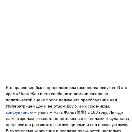
Его правление было продолжением господства евнухов. В это
время Чжан Жан и его сообщники доминировали на
политической сцене после получения преобладания над
Императрицей Доу и её отцом Доу У и их союзником,
конфуцианским
учёным Чэнь Фань (陳蕃) в 168 году. Лин-ди
даже в зрелом возрасте не интересовался делами государства,
предпочитая развлекаться с женщинами и вёл праздную жизнь.
В то же время коррупция и продажа должностей настолько