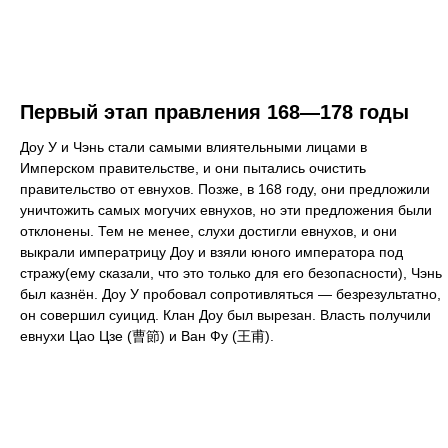
Первый этап правления 168—178 годы
Доу У и Чэнь стали самыми влиятельными лицами в
Имперском правительстве, и они пытались очистить
правительство от евнухов. Позже, в 168 году, они предложили
уничтожить самых могучих евнухов, но эти предложения были
отклонены. Тем не менее, слухи достигли евнухов, и они
выкрали императрицу Доу и взяли юного императора под
стражу(ему сказали, что это только для его безопасности), Чэнь
был казнён. Доу У пробовал сопротивляться — безрезультатно,
он совершил суицид. Клан Доу был вырезан. Власть получили
евнухи Цао Цзе (曹節) и Ван Фу (王甫).