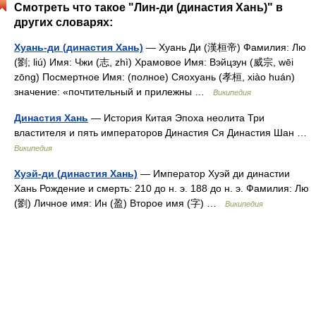
Смотреть что такое "Лин-ди (династия Хань)" в
других словарях:
Хуань-ди (династия Хань)
— Хуань Ди (漢桓帝) Фамилия: Лю
(劉; liú) Имя: Чжи (志, zhì) Храмовое Имя: Вэйцзун (威宗, wēi
zōng) Посмертное Имя: (полное) Сяохуань (孝桓, xiào huán)
значение: «почтительный и прилежны …
Википедия
Династия Хань
— История Китая Эпоха неолита Три
властителя и пять императоров Династия Ся Династия Шан …
Википедия
Хуэй-ди (династия Хань)
— Император Хуэй ди династии
Хань Рождение и смерть: 210 до н. э. 188 до н. э. Фамилия: Лю
(劉) Личное имя: Ин (盈) Второе имя (字) …
Википедия