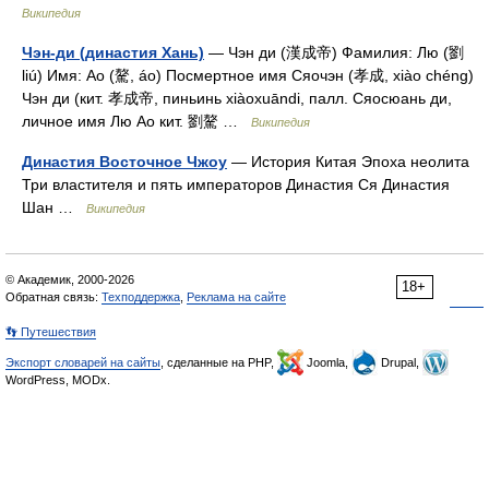
Википедия
Чэн-ди (династия Хань)
— Чэн ди (漢成帝) Фамилия: Лю (劉
liú) Имя: Ао (驁, áo) Посмертное имя Сяочэн (孝成, xiào chéng)
Чэн ди (кит. 孝成帝, пиньинь xiàoxuāndi, палл. Сяосюань ди,
личное имя Лю Ао кит. 劉驁 …
Википедия
Династия Восточное Чжоу
— История Китая Эпоха неолита
Три властителя и пять императоров Династия Ся Династия
Шан …
Википедия
© Академик, 2000-2026
18+
Обратная связь:
Техподдержка
,
Реклама на сайте
👣 Путешествия
Экспорт словарей на сайты
, сделанные на PHP,
Joomla,
Drupal,
WordPress, MODx.