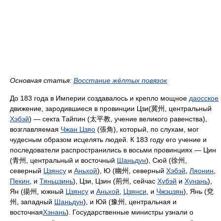
Основная статья:
Восстание жёлтых повязок
До 183 года в Империи создавалось и крепло мощное
даосское
движение, зародившиеся в провинции Цзи(冀州, центральный
Хэбэй
) — секта Тайпин (太平教, учение великого равенства),
возглавляемая
Чжан Цзяо
(張角), который, по слухам, мог
чудесным образом исцелять людей. К 183 году его учение и
последователи распространились в восьми провинциях — Цин
(青州, центральный и восточный
Шаньдун
), Сюй (徐州,
северный
Цзянсу
и
Аньхой
), Ю (幽州, северный
Хэбэй
,
Ляонин
,
Пекин
, и
Тяньцзинь
), Цзи, Цзин (荊州, сейчас
Хубэй
и
Хунань
),
Ян (揚州, южный
Цзянсу
и
Аньхой
,
Цзянси
, и
Чжэцзян
), Янь (兗
州, западный
Шаньдун
), и Юй (豫州, центральная и
восточная
Хэнань
). Государственные министры узнали о